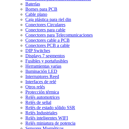
Baterías
Bornes para PCB
Cable plano
Caja plástica para riel din
Conectores Circulares
Conectores para cable
Conectores para Telecomunicaciones
Conectores cable a PCB
Conectores PCB a cable
DIP Switches
Displays 7 segmentos
Fusibles y portafusibles
Herramientas varias
Iluminación LED
Interruptores Reed
Interfaces de relé
Otros relés
Protección térmica
Relés automotrices
Relés de señal
Relés de estado sólido SSR
Relés Industriales
Relés inteligentes WIFI
Relés miniatura de potencia
Sensores Magnéticos