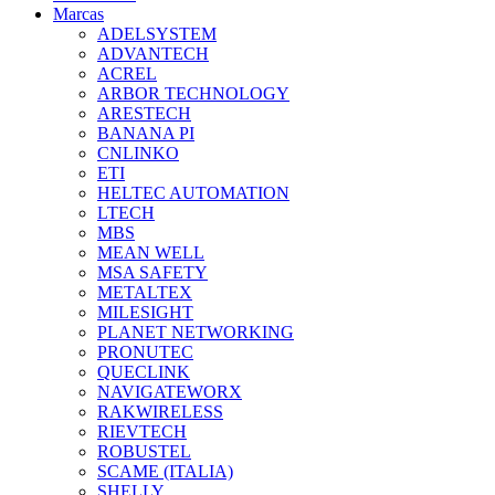
Marcas
ADELSYSTEM
ADVANTECH
ACREL
ARBOR TECHNOLOGY
ARESTECH
BANANA PI
CNLINKO
ETI
HELTEC AUTOMATION
LTECH
MBS
MEAN WELL
MSA SAFETY
METALTEX
MILESIGHT
PLANET NETWORKING
PRONUTEC
QUECLINK
NAVIGATEWORX
RAKWIRELESS
RIEVTECH
ROBUSTEL
SCAME (ITALIA)
SHELLY