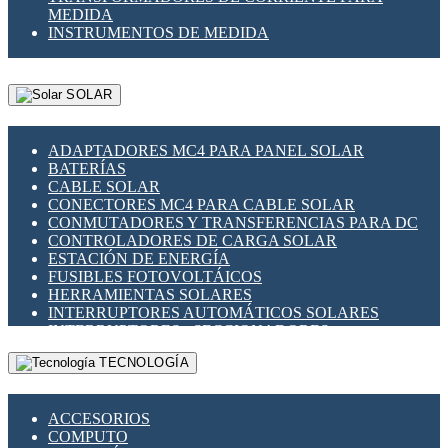
MEDIDA
INSTRUMENTOS DE MEDIDA
SOLAR
ADAPTADORES MC4 PARA PANEL SOLAR
BATERÍAS
CABLE SOLAR
CONECTORES MC4 PARA CABLE SOLAR
CONMUTADORES Y TRANSFERENCIAS PARA DC
CONTROLADORES DE CARGA SOLAR
ESTACIÓN DE ENERGÍA
FUSIBLES FOTOVOLTÁICOS
HERRAMIENTAS SOLARES
INTERRUPTORES AUTOMÁTICOS SOLARES
INTERRUPTORES - SECCIONADORES
FOTOVOLTÁICOS
TECNOLOGÍA
MONTAJE PANEL SOLAR
PORTA FUSIBLES Y SECCIONADORES
FOTOVOLTAICOS
ACCESORIOS
SUPRESOR DE TRANSIENTES SPDS PARA
COMPUTO
APLICACIONES FOTOVOLTAICAS