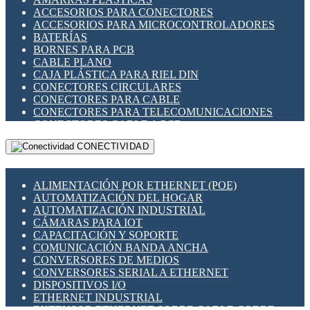
ENCHUFES INDUSTRIALES
ACCESORIOS PARA CONECTORES
INDICADORES PARA PANEL
ACCESORIOS PARA MICROCONTROLADORES
INTERFACES DE RELÉ
BATERÍAS
INTERRUPTORES FIN DE CARRERA
BORNES PARA PCB
LLAVES CONMUTADORAS
CABLE PLANO
MEDIDORES DE ENERGÍA Y TC'S DE CORRIENTE
CAJA PLÁSTICA PARA RIEL DIN
MOTORES PASO A PASO
CONECTORES CIRCULARES
PANTALLAS HMI
CONECTORES PARA CABLE
PLC -CONTROLADORES LÓGICO PROGRAMABLES
CONECTORES PARA TELECOMUNICACIONES
PROGRAMADORES DE HORARIO
CONECTORES CABLE A PCB
PROTECCIÓN ELÉCTRICA
CONECTORES PCB A CABLE
RELÉS DE PROTECCIÓN
CONECTIVIDAD
DIP SWITCHES
SENSORES CAPACITIVOS
DISPLAYS 7 SEGMENTOS
SENSORES DE POSICIÓN LINEAL
FUSIBLES Y PORTAFUSIBLES
SENSORES FOTOELÉCTRICOS
ALIMENTACIÓN POR ETHERNET (POE)
HERRAMIENTAS VARIAS
SENSORES INDUCTIVOS
AUTOMATIZACIÓN DEL HOGAR
ILUMINACIÓN LED
TEMPORIZADORES
AUTOMATIZACIÓN INDUSTRIAL
INTERRUPTORES REED
VARIACS
CÁMARAS PARA IOT
INTERFACES DE RELÉ
VARIADORES DE FRECUENCIA [VDF]
CAPACITACIÓN Y SOPORTE
OTROS RELÉS
SECCIONADORES - INTERRUPTORES
COMUNICACIÓN BANDA ANCHA
PROTECCIÓN TÉRMICA
MAQUINARIA
CONVERSORES DE MEDIOS
RELÉS AUTOMOTRICES
CONVERSORES SERIAL A ETHERNET
RELÉS DE SEÑAL
DISPOSITIVOS I/O
RELÉS DE ESTADO SÓLIDO SSR
ETHERNET INDUSTRIAL
RELÉS INDUSTRIALES
EXTENSOR ETHERNET SOBRE CABLE COBRE