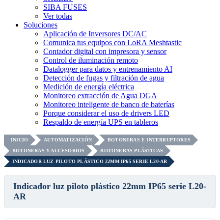
SIBA FUSES
Ver todas
Soluciones
Aplicación de Inversores DC/AC
Comunica tus equipos con LoRA Meshtastic
Contador digital con impresora y sensor
Control de iluminación remoto
Datalogger para datos y entrenamiento AI
Detección de fugas y filtración de agua
Medición de energía eléctrica
Monitoreo extracción de Agua DGA
Monitoreo inteligente de banco de baterías
Porque considerar el uso de drivers LED
Respaldo de energía UPS en tableros
INICIO
AUTOMATIZACIÓN
BOTONERAS E INTERRUPTORES
BOTONERAS Y ACCESORIOS
BOTONERAS PLÁSTICAS
INDICADOR LUZ PILOTO PLÁSTICO 22MM IP65 SERIE L20-AR
Indicador luz piloto plástico 22mm IP65 serie L20-
AR