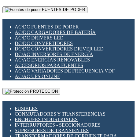
RELÉS INTELIGENTES WIFI
GATEWAY LORAWAN
RELÉS MINIATURA DE POTENCIA
FUENTES DE PODER
GESTIÓN DE REDES
SENSORES MAGNÉTICOS
INFRAESTRUCTURA ETHERCAT
SOPORTE PARA CIRCUITO IMPRESO
PERIFÉRICOS DE RED
SOQUETES PARA RELÉ
AC/DC FUENTES DE PODER
PLACAS MODULARES IOT
SWITCH Y MICROSWITCH
AC/DC CARGADORES DE BATERÍA
SWITCHES Y REDES WIFI
TARJETAS PI
AC/DC DRIVERS LED
SOLUCIONES IOT
UNIÓN Y DERIVACIÓN DE CABLE
DC/DC CONVERTIDORES
SOLUCIONES LORAWAN
DC/DC CONVERTIDORES DRIVER LED
SOLUCIONES RED CELULAR
DC/AC INVERSORES DE ENERGÍA
SEGURIDAD PARA REDES
AC/AC ENERGÍAS RENOVABLES
SWITCHES LAN
ACCESORIOS PARA FUENTES
TELEFONÍA IP (VOIP)
AC/AC VARIADORES DE FRECUENCIA VDF
VIGILANCIA IP (CCTV)
AC/AC UPS ONLINE
MESHTASTIC
PROTECCIÓN
FUSIBLES
CONMUTADORES Y TRANSFERENCIAS
ENCHUFES INDUSTRIALES
INTERRUPTORES - SECCIONADORES
SUPRESORES DE TRANSIENTES
TRANSFORMADORES DE CORRIENTE PARA