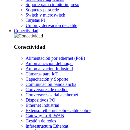
Soporte para circuito impreso
Soquetes para relé
Switch y microswitch
Tarjetas PI
Unión y derivación de cable
Conectividad
Conectividad
Alimentación por ethernet (PoE)
Automatización del hogar
Automatización Industrial
Cámaras para IoT
Capacitación y Soporte
Comunicación banda ancha
Conversores de medios
Conversores serial a ethernet
Dispositivos I/O
Ethernet Industrial
Extensor ethernet sobre cable cobre
Gateway LoRaWAN
Gestión de redes
Infraestructura Ethercat