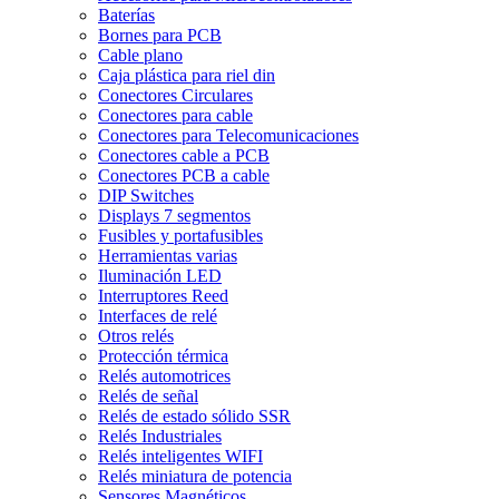
Baterías
Bornes para PCB
Cable plano
Caja plástica para riel din
Conectores Circulares
Conectores para cable
Conectores para Telecomunicaciones
Conectores cable a PCB
Conectores PCB a cable
DIP Switches
Displays 7 segmentos
Fusibles y portafusibles
Herramientas varias
Iluminación LED
Interruptores Reed
Interfaces de relé
Otros relés
Protección térmica
Relés automotrices
Relés de señal
Relés de estado sólido SSR
Relés Industriales
Relés inteligentes WIFI
Relés miniatura de potencia
Sensores Magnéticos