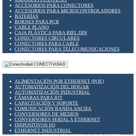
ENCHUFES INDUSTRIALES
ACCESORIOS PARA CONECTORES
INDICADORES PARA PANEL
ACCESORIOS PARA MICROCONTROLADORES
INTERFACES DE RELÉ
BATERÍAS
INTERRUPTORES FIN DE CARRERA
BORNES PARA PCB
LLAVES CONMUTADORAS
CABLE PLANO
MEDIDORES DE ENERGÍA Y TC'S DE CORRIENTE
CAJA PLÁSTICA PARA RIEL DIN
MOTORES PASO A PASO
CONECTORES CIRCULARES
PANTALLAS HMI
CONECTORES PARA CABLE
PLC -CONTROLADORES LÓGICO PROGRAMABLES
CONECTORES PARA TELECOMUNICACIONES
PROGRAMADORES DE HORARIO
CONECTORES CABLE A PCB
PROTECCIÓN ELÉCTRICA
CONECTORES PCB A CABLE
RELÉS DE PROTECCIÓN
CONECTIVIDAD
DIP SWITCHES
SENSORES CAPACITIVOS
DISPLAYS 7 SEGMENTOS
SENSORES DE POSICIÓN LINEAL
FUSIBLES Y PORTAFUSIBLES
SENSORES FOTOELÉCTRICOS
ALIMENTACIÓN POR ETHERNET (POE)
HERRAMIENTAS VARIAS
SENSORES INDUCTIVOS
AUTOMATIZACIÓN DEL HOGAR
ILUMINACIÓN LED
TEMPORIZADORES
AUTOMATIZACIÓN INDUSTRIAL
INTERRUPTORES REED
VARIACS
CÁMARAS PARA IOT
INTERFACES DE RELÉ
VARIADORES DE FRECUENCIA [VDF]
CAPACITACIÓN Y SOPORTE
OTROS RELÉS
SECCIONADORES - INTERRUPTORES
COMUNICACIÓN BANDA ANCHA
PROTECCIÓN TÉRMICA
MAQUINARIA
CONVERSORES DE MEDIOS
RELÉS AUTOMOTRICES
CONVERSORES SERIAL A ETHERNET
RELÉS DE SEÑAL
DISPOSITIVOS I/O
RELÉS DE ESTADO SÓLIDO SSR
ETHERNET INDUSTRIAL
RELÉS INDUSTRIALES
EXTENSOR ETHERNET SOBRE CABLE COBRE