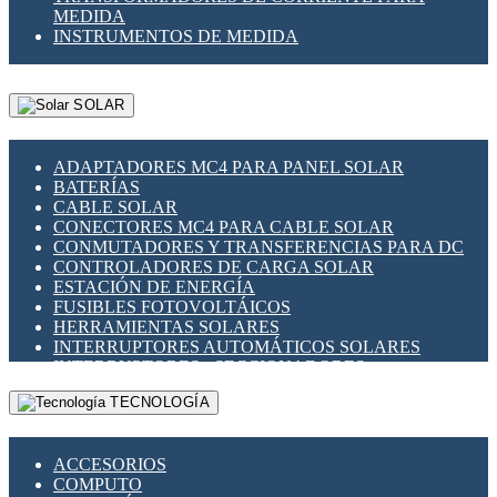
MEDIDA
INSTRUMENTOS DE MEDIDA
SOLAR
ADAPTADORES MC4 PARA PANEL SOLAR
BATERÍAS
CABLE SOLAR
CONECTORES MC4 PARA CABLE SOLAR
CONMUTADORES Y TRANSFERENCIAS PARA DC
CONTROLADORES DE CARGA SOLAR
ESTACIÓN DE ENERGÍA
FUSIBLES FOTOVOLTÁICOS
HERRAMIENTAS SOLARES
INTERRUPTORES AUTOMÁTICOS SOLARES
INTERRUPTORES - SECCIONADORES
FOTOVOLTÁICOS
TECNOLOGÍA
MONTAJE PANEL SOLAR
PORTA FUSIBLES Y SECCIONADORES
FOTOVOLTAICOS
ACCESORIOS
SUPRESOR DE TRANSIENTES SPDS PARA
COMPUTO
APLICACIONES FOTOVOLTAICAS