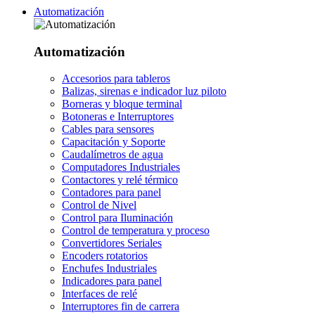
Automatización
Automatización
Accesorios para tableros
Balizas, sirenas e indicador luz piloto
Borneras y bloque terminal
Botoneras e Interruptores
Cables para sensores
Capacitación y Soporte
Caudalímetros de agua
Computadores Industriales
Contactores y relé térmico
Contadores para panel
Control de Nivel
Control para Iluminación
Control de temperatura y proceso
Convertidores Seriales
Encoders rotatorios
Enchufes Industriales
Indicadores para panel
Interfaces de relé
Interruptores fin de carrera