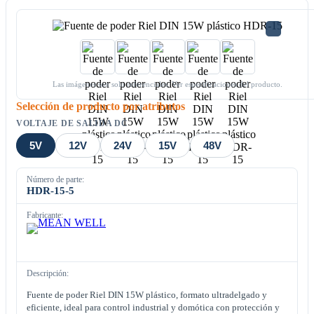
Las imágenes son solo referenciales. Ver especificaciones del producto.
Selección de producto por atributos
VOLTAJE DE SALIDA DC
5V
12V
24V
15V
48V
Número de parte:
HDR-15-5
Fabricante:
Descripción:
Fuente de poder Riel DIN 15W plástico, formato ultradelgado y
eficiente, ideal para control industrial y domótica con protección y