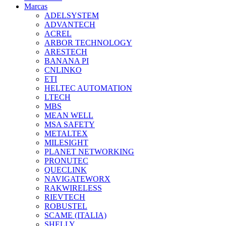
Marcas
ADELSYSTEM
ADVANTECH
ACREL
ARBOR TECHNOLOGY
ARESTECH
BANANA PI
CNLINKO
ETI
HELTEC AUTOMATION
LTECH
MBS
MEAN WELL
MSA SAFETY
METALTEX
MILESIGHT
PLANET NETWORKING
PRONUTEC
QUECLINK
NAVIGATEWORX
RAKWIRELESS
RIEVTECH
ROBUSTEL
SCAME (ITALIA)
SHELLY