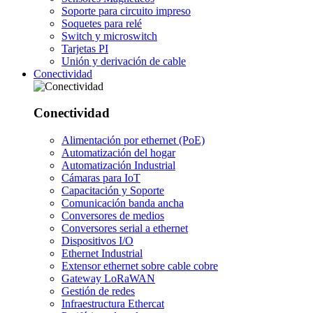
Soporte para circuito impreso
Soquetes para relé
Switch y microswitch
Tarjetas PI
Unión y derivación de cable
Conectividad
Conectividad
Alimentación por ethernet (PoE)
Automatización del hogar
Automatización Industrial
Cámaras para IoT
Capacitación y Soporte
Comunicación banda ancha
Conversores de medios
Conversores serial a ethernet
Dispositivos I/O
Ethernet Industrial
Extensor ethernet sobre cable cobre
Gateway LoRaWAN
Gestión de redes
Infraestructura Ethercat