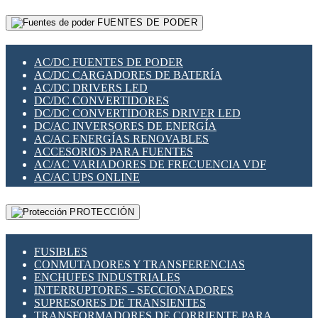
RELÉS INTELIGENTES WIFI
GATEWAY LORAWAN
RELÉS MINIATURA DE POTENCIA
FUENTES DE PODER
GESTIÓN DE REDES
SENSORES MAGNÉTICOS
INFRAESTRUCTURA ETHERCAT
SOPORTE PARA CIRCUITO IMPRESO
PERIFÉRICOS DE RED
SOQUETES PARA RELÉ
AC/DC FUENTES DE PODER
PLACAS MODULARES IOT
SWITCH Y MICROSWITCH
AC/DC CARGADORES DE BATERÍA
SWITCHES Y REDES WIFI
TARJETAS PI
AC/DC DRIVERS LED
SOLUCIONES IOT
UNIÓN Y DERIVACIÓN DE CABLE
DC/DC CONVERTIDORES
SOLUCIONES LORAWAN
DC/DC CONVERTIDORES DRIVER LED
SOLUCIONES RED CELULAR
DC/AC INVERSORES DE ENERGÍA
SEGURIDAD PARA REDES
AC/AC ENERGÍAS RENOVABLES
SWITCHES LAN
ACCESORIOS PARA FUENTES
TELEFONÍA IP (VOIP)
AC/AC VARIADORES DE FRECUENCIA VDF
VIGILANCIA IP (CCTV)
AC/AC UPS ONLINE
MESHTASTIC
PROTECCIÓN
FUSIBLES
CONMUTADORES Y TRANSFERENCIAS
ENCHUFES INDUSTRIALES
INTERRUPTORES - SECCIONADORES
SUPRESORES DE TRANSIENTES
TRANSFORMADORES DE CORRIENTE PARA