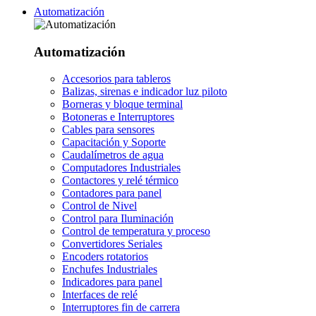
Automatización
Automatización
Accesorios para tableros
Balizas, sirenas e indicador luz piloto
Borneras y bloque terminal
Botoneras e Interruptores
Cables para sensores
Capacitación y Soporte
Caudalímetros de agua
Computadores Industriales
Contactores y relé térmico
Contadores para panel
Control de Nivel
Control para Iluminación
Control de temperatura y proceso
Convertidores Seriales
Encoders rotatorios
Enchufes Industriales
Indicadores para panel
Interfaces de relé
Interruptores fin de carrera