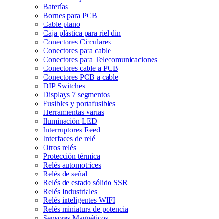
Baterías
Bornes para PCB
Cable plano
Caja plástica para riel din
Conectores Circulares
Conectores para cable
Conectores para Telecomunicaciones
Conectores cable a PCB
Conectores PCB a cable
DIP Switches
Displays 7 segmentos
Fusibles y portafusibles
Herramientas varias
Iluminación LED
Interruptores Reed
Interfaces de relé
Otros relés
Protección térmica
Relés automotrices
Relés de señal
Relés de estado sólido SSR
Relés Industriales
Relés inteligentes WIFI
Relés miniatura de potencia
Sensores Magnéticos