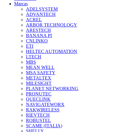
Marcas
ADELSYSTEM
ADVANTECH
ACREL
ARBOR TECHNOLOGY
ARESTECH
BANANA PI
CNLINKO
ETI
HELTEC AUTOMATION
LTECH
MBS
MEAN WELL
MSA SAFETY
METALTEX
MILESIGHT
PLANET NETWORKING
PRONUTEC
QUECLINK
NAVIGATEWORX
RAKWIRELESS
RIEVTECH
ROBUSTEL
SCAME (ITALIA)
SHELLY