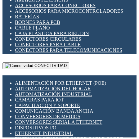
ENCHUFES INDUSTRIALES
ACCESORIOS PARA CONECTORES
INDICADORES PARA PANEL
ACCESORIOS PARA MICROCONTROLADORES
INTERFACES DE RELÉ
BATERÍAS
INTERRUPTORES FIN DE CARRERA
BORNES PARA PCB
LLAVES CONMUTADORAS
CABLE PLANO
MEDIDORES DE ENERGÍA Y TC'S DE CORRIENTE
CAJA PLÁSTICA PARA RIEL DIN
MOTORES PASO A PASO
CONECTORES CIRCULARES
PANTALLAS HMI
CONECTORES PARA CABLE
PLC -CONTROLADORES LÓGICO PROGRAMABLES
CONECTORES PARA TELECOMUNICACIONES
PROGRAMADORES DE HORARIO
CONECTORES CABLE A PCB
PROTECCIÓN ELÉCTRICA
CONECTORES PCB A CABLE
RELÉS DE PROTECCIÓN
CONECTIVIDAD
DIP SWITCHES
SENSORES CAPACITIVOS
DISPLAYS 7 SEGMENTOS
SENSORES DE POSICIÓN LINEAL
FUSIBLES Y PORTAFUSIBLES
SENSORES FOTOELÉCTRICOS
ALIMENTACIÓN POR ETHERNET (POE)
HERRAMIENTAS VARIAS
SENSORES INDUCTIVOS
AUTOMATIZACIÓN DEL HOGAR
ILUMINACIÓN LED
TEMPORIZADORES
AUTOMATIZACIÓN INDUSTRIAL
INTERRUPTORES REED
VARIACS
CÁMARAS PARA IOT
INTERFACES DE RELÉ
VARIADORES DE FRECUENCIA [VDF]
CAPACITACIÓN Y SOPORTE
OTROS RELÉS
SECCIONADORES - INTERRUPTORES
COMUNICACIÓN BANDA ANCHA
PROTECCIÓN TÉRMICA
MAQUINARIA
CONVERSORES DE MEDIOS
RELÉS AUTOMOTRICES
CONVERSORES SERIAL A ETHERNET
RELÉS DE SEÑAL
DISPOSITIVOS I/O
RELÉS DE ESTADO SÓLIDO SSR
ETHERNET INDUSTRIAL
RELÉS INDUSTRIALES
EXTENSOR ETHERNET SOBRE CABLE COBRE