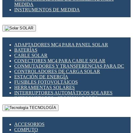
MEDIDA
INSTRUMENTOS DE MEDIDA
SOLAR
ADAPTADORES MC4 PARA PANEL SOLAR
BATERÍAS
CABLE SOLAR
CONECTORES MC4 PARA CABLE SOLAR
CONMUTADORES Y TRANSFERENCIAS PARA DC
CONTROLADORES DE CARGA SOLAR
ESTACIÓN DE ENERGÍA
FUSIBLES FOTOVOLTÁICOS
HERRAMIENTAS SOLARES
INTERRUPTORES AUTOMÁTICOS SOLARES
INTERRUPTORES - SECCIONADORES
FOTOVOLTÁICOS
TECNOLOGÍA
MONTAJE PANEL SOLAR
PORTA FUSIBLES Y SECCIONADORES
FOTOVOLTAICOS
ACCESORIOS
SUPRESOR DE TRANSIENTES SPDS PARA
COMPUTO
APLICACIONES FOTOVOLTAICAS