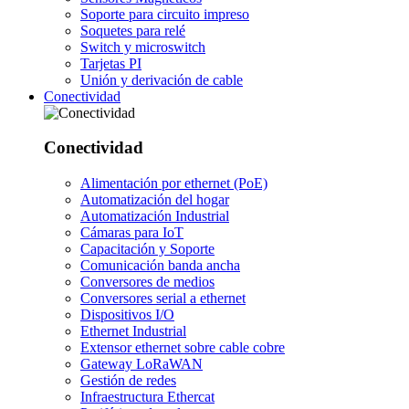
Soporte para circuito impreso
Soquetes para relé
Switch y microswitch
Tarjetas PI
Unión y derivación de cable
Conectividad
Conectividad
Alimentación por ethernet (PoE)
Automatización del hogar
Automatización Industrial
Cámaras para IoT
Capacitación y Soporte
Comunicación banda ancha
Conversores de medios
Conversores serial a ethernet
Dispositivos I/O
Ethernet Industrial
Extensor ethernet sobre cable cobre
Gateway LoRaWAN
Gestión de redes
Infraestructura Ethercat