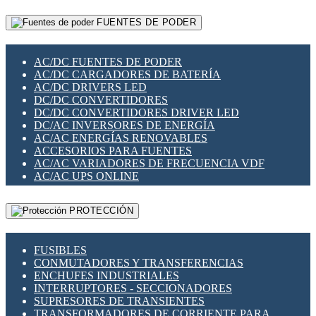
RELÉS INTELIGENTES WIFI
GATEWAY LORAWAN
RELÉS MINIATURA DE POTENCIA
FUENTES DE PODER
GESTIÓN DE REDES
SENSORES MAGNÉTICOS
INFRAESTRUCTURA ETHERCAT
SOPORTE PARA CIRCUITO IMPRESO
PERIFÉRICOS DE RED
SOQUETES PARA RELÉ
AC/DC FUENTES DE PODER
PLACAS MODULARES IOT
SWITCH Y MICROSWITCH
AC/DC CARGADORES DE BATERÍA
SWITCHES Y REDES WIFI
TARJETAS PI
AC/DC DRIVERS LED
SOLUCIONES IOT
UNIÓN Y DERIVACIÓN DE CABLE
DC/DC CONVERTIDORES
SOLUCIONES LORAWAN
DC/DC CONVERTIDORES DRIVER LED
SOLUCIONES RED CELULAR
DC/AC INVERSORES DE ENERGÍA
SEGURIDAD PARA REDES
AC/AC ENERGÍAS RENOVABLES
SWITCHES LAN
ACCESORIOS PARA FUENTES
TELEFONÍA IP (VOIP)
AC/AC VARIADORES DE FRECUENCIA VDF
VIGILANCIA IP (CCTV)
AC/AC UPS ONLINE
MESHTASTIC
PROTECCIÓN
FUSIBLES
CONMUTADORES Y TRANSFERENCIAS
ENCHUFES INDUSTRIALES
INTERRUPTORES - SECCIONADORES
SUPRESORES DE TRANSIENTES
TRANSFORMADORES DE CORRIENTE PARA