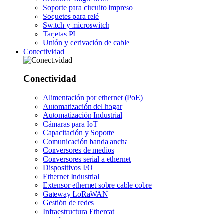
Soporte para circuito impreso
Soquetes para relé
Switch y microswitch
Tarjetas PI
Unión y derivación de cable
Conectividad
Conectividad
Alimentación por ethernet (PoE)
Automatización del hogar
Automatización Industrial
Cámaras para IoT
Capacitación y Soporte
Comunicación banda ancha
Conversores de medios
Conversores serial a ethernet
Dispositivos I/O
Ethernet Industrial
Extensor ethernet sobre cable cobre
Gateway LoRaWAN
Gestión de redes
Infraestructura Ethercat