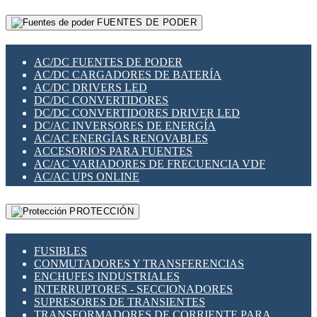
RELÉS INTELIGENTES WIFI
GATEWAY LORAWAN
RELÉS MINIATURA DE POTENCIA
FUENTES DE PODER
GESTIÓN DE REDES
SENSORES MAGNÉTICOS
INFRAESTRUCTURA ETHERCAT
SOPORTE PARA CIRCUITO IMPRESO
PERIFÉRICOS DE RED
SOQUETES PARA RELÉ
AC/DC FUENTES DE PODER
PLACAS MODULARES IOT
SWITCH Y MICROSWITCH
AC/DC CARGADORES DE BATERÍA
SWITCHES Y REDES WIFI
TARJETAS PI
AC/DC DRIVERS LED
SOLUCIONES IOT
UNIÓN Y DERIVACIÓN DE CABLE
DC/DC CONVERTIDORES
SOLUCIONES LORAWAN
DC/DC CONVERTIDORES DRIVER LED
SOLUCIONES RED CELULAR
DC/AC INVERSORES DE ENERGÍA
SEGURIDAD PARA REDES
AC/AC ENERGÍAS RENOVABLES
SWITCHES LAN
ACCESORIOS PARA FUENTES
TELEFONÍA IP (VOIP)
AC/AC VARIADORES DE FRECUENCIA VDF
VIGILANCIA IP (CCTV)
AC/AC UPS ONLINE
MESHTASTIC
PROTECCIÓN
FUSIBLES
CONMUTADORES Y TRANSFERENCIAS
ENCHUFES INDUSTRIALES
INTERRUPTORES - SECCIONADORES
SUPRESORES DE TRANSIENTES
TRANSFORMADORES DE CORRIENTE PARA