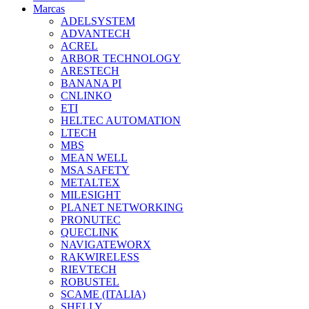
Marcas
ADELSYSTEM
ADVANTECH
ACREL
ARBOR TECHNOLOGY
ARESTECH
BANANA PI
CNLINKO
ETI
HELTEC AUTOMATION
LTECH
MBS
MEAN WELL
MSA SAFETY
METALTEX
MILESIGHT
PLANET NETWORKING
PRONUTEC
QUECLINK
NAVIGATEWORX
RAKWIRELESS
RIEVTECH
ROBUSTEL
SCAME (ITALIA)
SHELLY