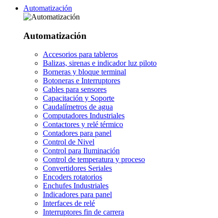
Automatización
Automatización
Accesorios para tableros
Balizas, sirenas e indicador luz piloto
Borneras y bloque terminal
Botoneras e Interruptores
Cables para sensores
Capacitación y Soporte
Caudalímetros de agua
Computadores Industriales
Contactores y relé térmico
Contadores para panel
Control de Nivel
Control para Iluminación
Control de temperatura y proceso
Convertidores Seriales
Encoders rotatorios
Enchufes Industriales
Indicadores para panel
Interfaces de relé
Interruptores fin de carrera