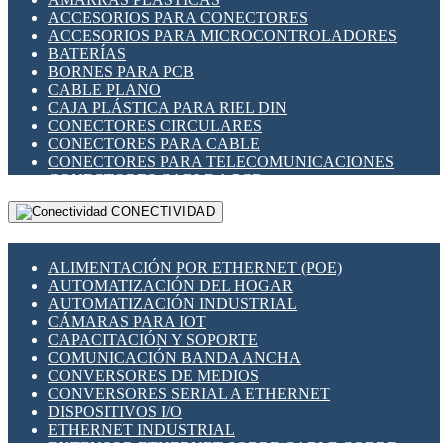
ENCHUFES INDUSTRIALES
ACCESORIOS PARA CONECTORES
INDICADORES PARA PANEL
ACCESORIOS PARA MICROCONTROLADORES
INTERFACES DE RELÉ
BATERÍAS
INTERRUPTORES FIN DE CARRERA
BORNES PARA PCB
LLAVES CONMUTADORAS
CABLE PLANO
MEDIDORES DE ENERGÍA Y TC'S DE CORRIENTE
CAJA PLÁSTICA PARA RIEL DIN
MOTORES PASO A PASO
CONECTORES CIRCULARES
PANTALLAS HMI
CONECTORES PARA CABLE
PLC -CONTROLADORES LÓGICO PROGRAMABLES
CONECTORES PARA TELECOMUNICACIONES
PROGRAMADORES DE HORARIO
CONECTORES CABLE A PCB
PROTECCIÓN ELÉCTRICA
CONECTORES PCB A CABLE
RELÉS DE PROTECCIÓN
CONECTIVIDAD
DIP SWITCHES
SENSORES CAPACITIVOS
DISPLAYS 7 SEGMENTOS
SENSORES DE POSICIÓN LINEAL
FUSIBLES Y PORTAFUSIBLES
SENSORES FOTOELÉCTRICOS
ALIMENTACIÓN POR ETHERNET (POE)
HERRAMIENTAS VARIAS
SENSORES INDUCTIVOS
AUTOMATIZACIÓN DEL HOGAR
ILUMINACIÓN LED
TEMPORIZADORES
AUTOMATIZACIÓN INDUSTRIAL
INTERRUPTORES REED
VARIACS
CÁMARAS PARA IOT
INTERFACES DE RELÉ
VARIADORES DE FRECUENCIA [VDF]
CAPACITACIÓN Y SOPORTE
OTROS RELÉS
SECCIONADORES - INTERRUPTORES
COMUNICACIÓN BANDA ANCHA
PROTECCIÓN TÉRMICA
MAQUINARIA
CONVERSORES DE MEDIOS
RELÉS AUTOMOTRICES
CONVERSORES SERIAL A ETHERNET
RELÉS DE SEÑAL
DISPOSITIVOS I/O
RELÉS DE ESTADO SÓLIDO SSR
ETHERNET INDUSTRIAL
RELÉS INDUSTRIALES
EXTENSOR ETHERNET SOBRE CABLE COBRE