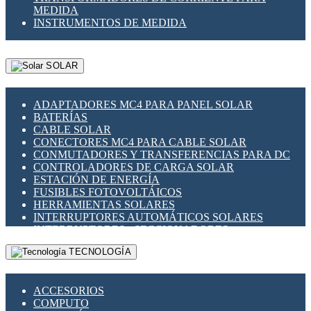
MEDIDA
INSTRUMENTOS DE MEDIDA
SOLAR
ADAPTADORES MC4 PARA PANEL SOLAR
BATERÍAS
CABLE SOLAR
CONECTORES MC4 PARA CABLE SOLAR
CONMUTADORES Y TRANSFERENCIAS PARA DC
CONTROLADORES DE CARGA SOLAR
ESTACIÓN DE ENERGÍA
FUSIBLES FOTOVOLTÁICOS
HERRAMIENTAS SOLARES
INTERRUPTORES AUTOMÁTICOS SOLARES
INTERRUPTORES - SECCIONADORES
FOTOVOLTÁICOS
TECNOLOGÍA
MONTAJE PANEL SOLAR
PORTA FUSIBLES Y SECCIONADORES
FOTOVOLTAICOS
ACCESORIOS
SUPRESOR DE TRANSIENTES SPDS PARA
COMPUTO
APLICACIONES FOTOVOLTAICAS