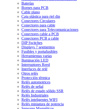
Baterías
Bornes para PCB
Cable plano
Caja plástica para riel din
Conectores Circulares
Conectores para cable
Conectores para Telecomunicaciones
Conectores cable a PCB
Conectores PCB a cable
DIP Switches
Displays 7 segmentos
Fusibles y portafusibles
Herramientas varias
Iluminación LED
Interruptores Reed
Interfaces de relé
Otros relés
Protección térmica
Relés automotrices
Relés de señal
Relés de estado sólido SSR
Relés Industriales
Relés inteligentes WIFI
Relés miniatura de potencia
Sensores Magnéticos