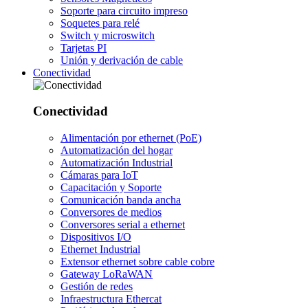
Soporte para circuito impreso
Soquetes para relé
Switch y microswitch
Tarjetas PI
Unión y derivación de cable
Conectividad
Conectividad
Alimentación por ethernet (PoE)
Automatización del hogar
Automatización Industrial
Cámaras para IoT
Capacitación y Soporte
Comunicación banda ancha
Conversores de medios
Conversores serial a ethernet
Dispositivos I/O
Ethernet Industrial
Extensor ethernet sobre cable cobre
Gateway LoRaWAN
Gestión de redes
Infraestructura Ethercat