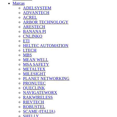
Marcas
ADELSYSTEM
ADVANTECH
ACREL
ARBOR TECHNOLOGY
ARESTECH
BANANA PI
CNLINKO
ETI
HELTEC AUTOMATION
LTECH
MBS
MEAN WELL
MSA SAFETY
METALTEX
MILESIGHT
PLANET NETWORKING
PRONUTEC
QUECLINK
NAVIGATEWORX
RAKWIRELESS
RIEVTECH
ROBUSTEL
SCAME (ITALIA)
SHELLY