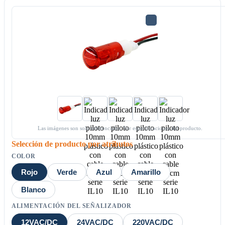
Las imágenes son solo referenciales. Ver especificaciones del producto.
Selección de producto por atributos
COLOR
Rojo
Verde
Azul
Amarillo
Blanco
ALIMENTACIÓN DEL SEÑALIZADOR
12VAC/DC
24VAC/DC
220VAC/DC