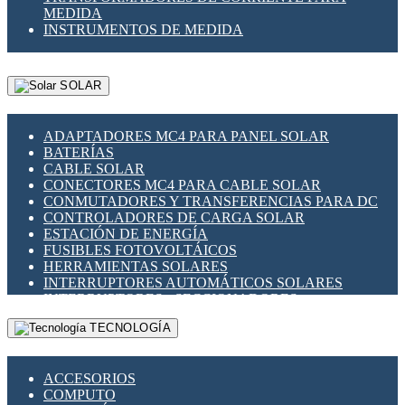
MEDIDA
INSTRUMENTOS DE MEDIDA
SOLAR
ADAPTADORES MC4 PARA PANEL SOLAR
BATERÍAS
CABLE SOLAR
CONECTORES MC4 PARA CABLE SOLAR
CONMUTADORES Y TRANSFERENCIAS PARA DC
CONTROLADORES DE CARGA SOLAR
ESTACIÓN DE ENERGÍA
FUSIBLES FOTOVOLTÁICOS
HERRAMIENTAS SOLARES
INTERRUPTORES AUTOMÁTICOS SOLARES
INTERRUPTORES - SECCIONADORES
FOTOVOLTÁICOS
TECNOLOGÍA
MONTAJE PANEL SOLAR
PORTA FUSIBLES Y SECCIONADORES
FOTOVOLTAICOS
ACCESORIOS
SUPRESOR DE TRANSIENTES SPDS PARA
COMPUTO
APLICACIONES FOTOVOLTAICAS