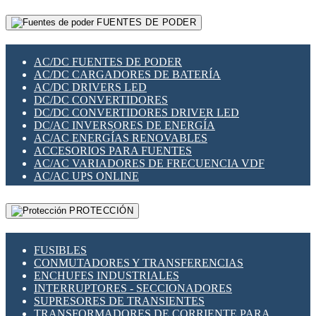
RELÉS INTELIGENTES WIFI
GATEWAY LORAWAN
RELÉS MINIATURA DE POTENCIA
FUENTES DE PODER
GESTIÓN DE REDES
SENSORES MAGNÉTICOS
INFRAESTRUCTURA ETHERCAT
SOPORTE PARA CIRCUITO IMPRESO
PERIFÉRICOS DE RED
SOQUETES PARA RELÉ
AC/DC FUENTES DE PODER
PLACAS MODULARES IOT
SWITCH Y MICROSWITCH
AC/DC CARGADORES DE BATERÍA
SWITCHES Y REDES WIFI
TARJETAS PI
AC/DC DRIVERS LED
SOLUCIONES IOT
UNIÓN Y DERIVACIÓN DE CABLE
DC/DC CONVERTIDORES
SOLUCIONES LORAWAN
DC/DC CONVERTIDORES DRIVER LED
SOLUCIONES RED CELULAR
DC/AC INVERSORES DE ENERGÍA
SEGURIDAD PARA REDES
AC/AC ENERGÍAS RENOVABLES
SWITCHES LAN
ACCESORIOS PARA FUENTES
TELEFONÍA IP (VOIP)
AC/AC VARIADORES DE FRECUENCIA VDF
VIGILANCIA IP (CCTV)
AC/AC UPS ONLINE
MESHTASTIC
PROTECCIÓN
FUSIBLES
CONMUTADORES Y TRANSFERENCIAS
ENCHUFES INDUSTRIALES
INTERRUPTORES - SECCIONADORES
SUPRESORES DE TRANSIENTES
TRANSFORMADORES DE CORRIENTE PARA