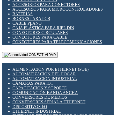
ENCHUFES INDUSTRIALES
ACCESORIOS PARA CONECTORES
INDICADORES PARA PANEL
ACCESORIOS PARA MICROCONTROLADORES
INTERFACES DE RELÉ
BATERÍAS
INTERRUPTORES FIN DE CARRERA
BORNES PARA PCB
LLAVES CONMUTADORAS
CABLE PLANO
MEDIDORES DE ENERGÍA Y TC'S DE CORRIENTE
CAJA PLÁSTICA PARA RIEL DIN
MOTORES PASO A PASO
CONECTORES CIRCULARES
PANTALLAS HMI
CONECTORES PARA CABLE
PLC -CONTROLADORES LÓGICO PROGRAMABLES
CONECTORES PARA TELECOMUNICACIONES
PROGRAMADORES DE HORARIO
CONECTORES CABLE A PCB
PROTECCIÓN ELÉCTRICA
CONECTORES PCB A CABLE
RELÉS DE PROTECCIÓN
CONECTIVIDAD
DIP SWITCHES
SENSORES CAPACITIVOS
DISPLAYS 7 SEGMENTOS
SENSORES DE POSICIÓN LINEAL
FUSIBLES Y PORTAFUSIBLES
SENSORES FOTOELÉCTRICOS
ALIMENTACIÓN POR ETHERNET (POE)
HERRAMIENTAS VARIAS
SENSORES INDUCTIVOS
AUTOMATIZACIÓN DEL HOGAR
ILUMINACIÓN LED
TEMPORIZADORES
AUTOMATIZACIÓN INDUSTRIAL
INTERRUPTORES REED
VARIACS
CÁMARAS PARA IOT
INTERFACES DE RELÉ
VARIADORES DE FRECUENCIA [VDF]
CAPACITACIÓN Y SOPORTE
OTROS RELÉS
SECCIONADORES - INTERRUPTORES
COMUNICACIÓN BANDA ANCHA
PROTECCIÓN TÉRMICA
MAQUINARIA
CONVERSORES DE MEDIOS
RELÉS AUTOMOTRICES
CONVERSORES SERIAL A ETHERNET
RELÉS DE SEÑAL
DISPOSITIVOS I/O
RELÉS DE ESTADO SÓLIDO SSR
ETHERNET INDUSTRIAL
RELÉS INDUSTRIALES
EXTENSOR ETHERNET SOBRE CABLE COBRE