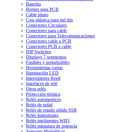
Baterías
Bornes para PCB
Cable plano
Caja plástica para riel din
Conectores Circulares
Conectores para cable
Conectores para Telecomunicaciones
Conectores cable a PCB
Conectores PCB a cable
DIP Switches
Displays 7 segmentos
Fusibles y portafusibles
Herramientas varias
Iluminación LED
Interruptores Reed
Interfaces de relé
Otros relés
Protección térmica
Relés automotrices
Relés de señal
Relés de estado sólido SSR
Relés Industriales
Relés inteligentes WIFI
Relés miniatura de potencia
Sensores Magnéticos