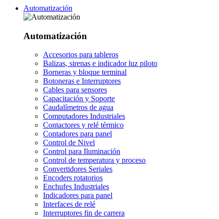
Automatización
Automatización
Accesorios para tableros
Balizas, sirenas e indicador luz piloto
Borneras y bloque terminal
Botoneras e Interruptores
Cables para sensores
Capacitación y Soporte
Caudalímetros de agua
Computadores Industriales
Contactores y relé térmico
Contadores para panel
Control de Nivel
Control para Iluminación
Control de temperatura y proceso
Convertidores Seriales
Encoders rotatorios
Enchufes Industriales
Indicadores para panel
Interfaces de relé
Interruptores fin de carrera