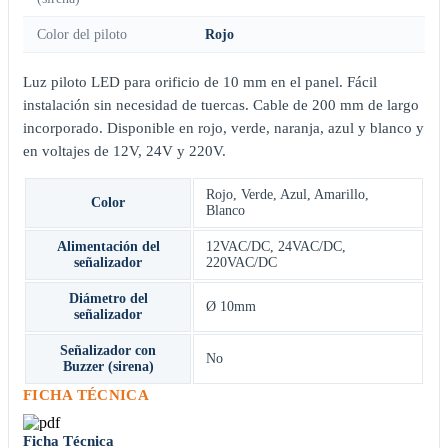
Color del piloto
Rojo
Luz piloto LED para orificio de 10 mm en el panel. Fácil
instalación sin necesidad de tuercas. Cable de 200 mm de largo
incorporado. Disponible en rojo, verde, naranja, azul y blanco y
en voltajes de 12V, 24V y 220V.
Rojo
,
Verde
,
Azul
,
Amarillo
,
Color
Blanco
Alimentación del
12VAC/DC
,
24VAC/DC
,
señalizador
220VAC/DC
Diámetro del
Ø 10mm
señalizador
Señalizador con
No
Buzzer (sirena)
FICHA TÉCNICA
Ficha Técnica