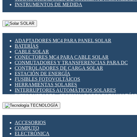
INSTRUMENTOS DE MEDIDA
SOLAR
ADAPTADORES MC4 PARA PANEL SOLAR
BATERÍAS
CABLE SOLAR
CONECTORES MC4 PARA CABLE SOLAR
CONMUTADORES Y TRANSFERENCIAS PARA DC
CONTROLADORES DE CARGA SOLAR
ESTACIÓN DE ENERGÍA
FUSIBLES FOTOVOLTÁICOS
HERRAMIENTAS SOLARES
INTERRUPTORES AUTOMÁTICOS SOLARES
INTERRUPTORES - SECCIONADORES FOTOVOLTÁI
MONTAJE PANEL SOLAR
TECNOLOGÍA
PORTA FUSIBLES Y SECCIONADORES FOTOVOLTAI
SUPRESOR DE TRANSIENTES SPDS PARA APLICACI
ACCESORIOS
COMPUTO
ELECTRÓNICA