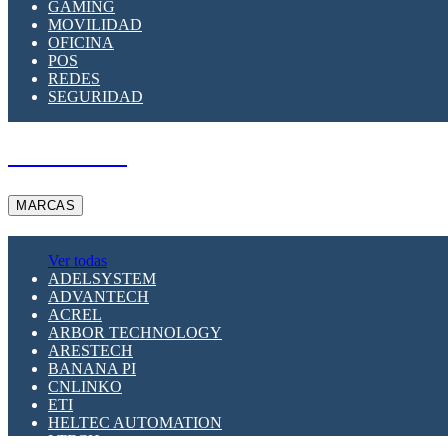
GAMING
MOVILIDAD
OFICINA
POS
REDES
SEGURIDAD
A PEDIDO
MARCAS
Ver todas
ADELSYSTEM
ADVANTECH
ACREL
ARBOR TECHNOLOGY
ARESTECH
BANANA PI
CNLINKO
ETI
HELTEC AUTOMATION
LTECH