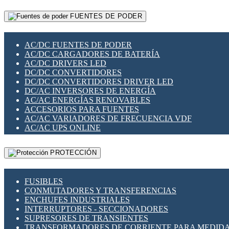
RELÉS INTELIGENTES WIFI
GATEWAY LORAWAN
RELÉS MINIATURA DE POTENCIA
FUENTES DE PODER
GESTIÓN DE REDES
SENSORES MAGNÉTICOS
INFRAESTRUCTURA ETHERCAT
SOPORTE PARA CIRCUITO IMPRESO
PERIFÉRICOS DE RED
SOQUETES PARA RELÉ
AC/DC FUENTES DE PODER
PLACAS MODULARES IOT
SWITCH Y MICROSWITCH
AC/DC CARGADORES DE BATERÍA
SWITCHES Y REDES WIFI
TARJETAS PI
AC/DC DRIVERS LED
SOLUCIONES IOT
UNIÓN Y DERIVACIÓN DE CABLE
DC/DC CONVERTIDORES
SOLUCIONES LORAWAN
DC/DC CONVERTIDORES DRIVER LED
SOLUCIONES RED CELULAR
DC/AC INVERSORES DE ENERGÍA
SEGURIDAD PARA REDES
AC/AC ENERGÍAS RENOVABLES
SWITCHES LAN
ACCESORIOS PARA FUENTES
TELEFONÍA IP (VOIP)
AC/AC VARIADORES DE FRECUENCIA VDF
VIGILANCIA IP (CCTV)
AC/AC UPS ONLINE
MESHTASTIC
PROTECCIÓN
FUSIBLES
CONMUTADORES Y TRANSFERENCIAS
ENCHUFES INDUSTRIALES
INTERRUPTORES - SECCIONADORES
SUPRESORES DE TRANSIENTES
TRANSFORMADORES DE CORRIENTE PARA MEDID