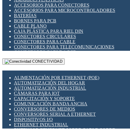
ENCHUFES INDUSTRIALES
ACCESORIOS PARA CONECTORES
INDICADORES PARA PANEL
ACCESORIOS PARA MICROCONTROLADORES
INTERFACES DE RELÉ
BATERÍAS
INTERRUPTORES FIN DE CARRERA
BORNES PARA PCB
LLAVES CONMUTADORAS
CABLE PLANO
MEDIDORES DE ENERGÍA Y TC'S DE CORRIENTE
CAJA PLÁSTICA PARA RIEL DIN
MOTORES PASO A PASO
CONECTORES CIRCULARES
PANTALLAS HMI
CONECTORES PARA CABLE
PLC -CONTROLADORES LÓGICO PROGRAMABLES
CONECTORES PARA TELECOMUNICACIONES
PROGRAMADORES DE HORARIO
CONECTORES CABLE A PCB
PROTECCIÓN ELÉCTRICA
CONECTORES PCB A CABLE
RELÉS DE PROTECCIÓN
CONECTIVIDAD
DIP SWITCHES
SENSORES CAPACITIVOS
DISPLAYS 7 SEGMENTOS
SENSORES DE POSICIÓN LINEAL
FUSIBLES Y PORTAFUSIBLES
SENSORES FOTOELÉCTRICOS
ALIMENTACIÓN POR ETHERNET (POE)
HERRAMIENTAS VARIAS
SENSORES INDUCTIVOS
AUTOMATIZACIÓN DEL HOGAR
ILUMINACIÓN LED
TEMPORIZADORES
AUTOMATIZACIÓN INDUSTRIAL
INTERRUPTORES REED
VARIACS
CÁMARAS PARA IOT
INTERFACES DE RELÉ
VARIADORES DE FRECUENCIA [VDF]
CAPACITACIÓN Y SOPORTE
OTROS RELÉS
SECCIONADORES - INTERRUPTORES
COMUNICACIÓN BANDA ANCHA
PROTECCIÓN TÉRMICA
MAQUINARIA
CONVERSORES DE MEDIOS
RELÉS AUTOMOTRICES
CONVERSORES SERIAL A ETHERNET
RELÉS DE SEÑAL
DISPOSITIVOS I/O
RELÉS DE ESTADO SÓLIDO SSR
ETHERNET INDUSTRIAL
RELÉS INDUSTRIALES
EXTENSOR ETHERNET SOBRE CABLE COBRE