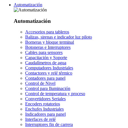
Automatización
Automatización
Accesorios para tableros
Balizas, sirenas e indicador luz piloto
Borneras y bloque terminal
Botoneras e Interruptores
Cables para sensores
Capacitación y Soporte
Caudalímetros de agua
Computadores Industriales
Contactores y relé térmico
Contadores para panel
Control de Nivel
Control para Iluminación
Control de temperatura y proceso
Convertidores Seriales
Encoders rotatorios
Enchufes Industriales
Indicadores para panel
Interfaces de relé
Interruptores fin de carrera