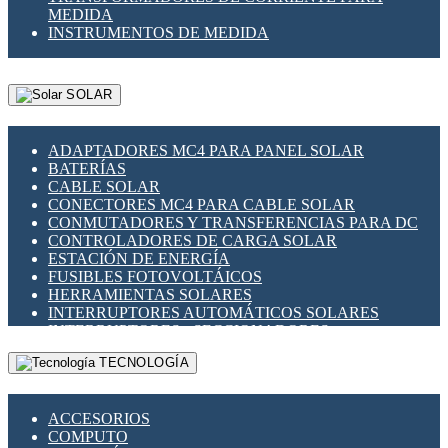
MEDIDA
INSTRUMENTOS DE MEDIDA
SOLAR
ADAPTADORES MC4 PARA PANEL SOLAR
BATERÍAS
CABLE SOLAR
CONECTORES MC4 PARA CABLE SOLAR
CONMUTADORES Y TRANSFERENCIAS PARA DC
CONTROLADORES DE CARGA SOLAR
ESTACIÓN DE ENERGÍA
FUSIBLES FOTOVOLTÁICOS
HERRAMIENTAS SOLARES
INTERRUPTORES AUTOMÁTICOS SOLARES
INTERRUPTORES - SECCIONADORES
FOTOVOLTÁICOS
TECNOLOGÍA
MONTAJE PANEL SOLAR
PORTA FUSIBLES Y SECCIONADORES
FOTOVOLTAICOS
ACCESORIOS
SUPRESOR DE TRANSIENTES SPDS PARA
COMPUTO
APLICACIONES FOTOVOLTAICAS