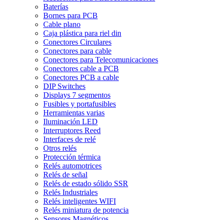
Baterías
Bornes para PCB
Cable plano
Caja plástica para riel din
Conectores Circulares
Conectores para cable
Conectores para Telecomunicaciones
Conectores cable a PCB
Conectores PCB a cable
DIP Switches
Displays 7 segmentos
Fusibles y portafusibles
Herramientas varias
Iluminación LED
Interruptores Reed
Interfaces de relé
Otros relés
Protección térmica
Relés automotrices
Relés de señal
Relés de estado sólido SSR
Relés Industriales
Relés inteligentes WIFI
Relés miniatura de potencia
Sensores Magnéticos