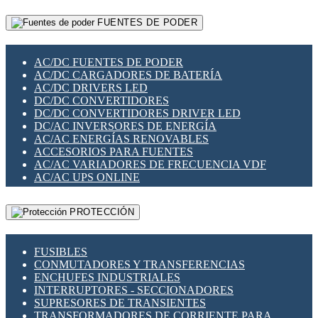
RELÉS INTELIGENTES WIFI
GATEWAY LORAWAN
RELÉS MINIATURA DE POTENCIA
FUENTES DE PODER
GESTIÓN DE REDES
SENSORES MAGNÉTICOS
INFRAESTRUCTURA ETHERCAT
SOPORTE PARA CIRCUITO IMPRESO
PERIFÉRICOS DE RED
SOQUETES PARA RELÉ
AC/DC FUENTES DE PODER
PLACAS MODULARES IOT
SWITCH Y MICROSWITCH
AC/DC CARGADORES DE BATERÍA
SWITCHES Y REDES WIFI
TARJETAS PI
AC/DC DRIVERS LED
SOLUCIONES IOT
UNIÓN Y DERIVACIÓN DE CABLE
DC/DC CONVERTIDORES
SOLUCIONES LORAWAN
DC/DC CONVERTIDORES DRIVER LED
SOLUCIONES RED CELULAR
DC/AC INVERSORES DE ENERGÍA
SEGURIDAD PARA REDES
AC/AC ENERGÍAS RENOVABLES
SWITCHES LAN
ACCESORIOS PARA FUENTES
TELEFONÍA IP (VOIP)
AC/AC VARIADORES DE FRECUENCIA VDF
VIGILANCIA IP (CCTV)
AC/AC UPS ONLINE
MESHTASTIC
PROTECCIÓN
FUSIBLES
CONMUTADORES Y TRANSFERENCIAS
ENCHUFES INDUSTRIALES
INTERRUPTORES - SECCIONADORES
SUPRESORES DE TRANSIENTES
TRANSFORMADORES DE CORRIENTE PARA