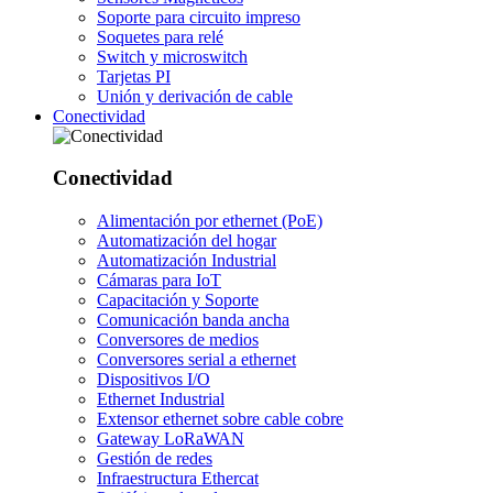
Soporte para circuito impreso
Soquetes para relé
Switch y microswitch
Tarjetas PI
Unión y derivación de cable
Conectividad
Conectividad
Alimentación por ethernet (PoE)
Automatización del hogar
Automatización Industrial
Cámaras para IoT
Capacitación y Soporte
Comunicación banda ancha
Conversores de medios
Conversores serial a ethernet
Dispositivos I/O
Ethernet Industrial
Extensor ethernet sobre cable cobre
Gateway LoRaWAN
Gestión de redes
Infraestructura Ethercat