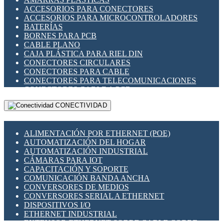
ENCHUFES INDUSTRIALES
ACCESORIOS PARA CONECTORES
INDICADORES PARA PANEL
ACCESORIOS PARA MICROCONTROLADORES
INTERFACES DE RELÉ
BATERÍAS
INTERRUPTORES FIN DE CARRERA
BORNES PARA PCB
LLAVES CONMUTADORAS
CABLE PLANO
MEDIDORES DE ENERGÍA Y TC'S DE CORRIENTE
CAJA PLÁSTICA PARA RIEL DIN
MOTORES PASO A PASO
CONECTORES CIRCULARES
PANTALLAS HMI
CONECTORES PARA CABLE
PLC -CONTROLADORES LÓGICO PROGRAMABLES
CONECTORES PARA TELECOMUNICACIONES
PROGRAMADORES DE HORARIO
CONECTORES CABLE A PCB
PROTECCIÓN ELÉCTRICA
CONECTORES PCB A CABLE
RELÉS DE PROTECCIÓN
CONECTIVIDAD
DIP SWITCHES
SENSORES CAPACITIVOS
DISPLAYS 7 SEGMENTOS
SENSORES DE POSICIÓN LINEAL
FUSIBLES Y PORTAFUSIBLES
SENSORES FOTOELÉCTRICOS
ALIMENTACIÓN POR ETHERNET (POE)
HERRAMIENTAS VARIAS
SENSORES INDUCTIVOS
AUTOMATIZACIÓN DEL HOGAR
ILUMINACIÓN LED
TEMPORIZADORES
AUTOMATIZACIÓN INDUSTRIAL
INTERRUPTORES REED
VARIACS
CÁMARAS PARA IOT
INTERFACES DE RELÉ
VARIADORES DE FRECUENCIA [VDF]
CAPACITACIÓN Y SOPORTE
OTROS RELÉS
SECCIONADORES - INTERRUPTORES
COMUNICACIÓN BANDA ANCHA
PROTECCIÓN TÉRMICA
MAQUINARIA
CONVERSORES DE MEDIOS
RELÉS AUTOMOTRICES
CONVERSORES SERIAL A ETHERNET
RELÉS DE SEÑAL
DISPOSITIVOS I/O
RELÉS DE ESTADO SÓLIDO SSR
ETHERNET INDUSTRIAL
RELÉS INDUSTRIALES
EXTENSOR ETHERNET SOBRE CABLE COBRE