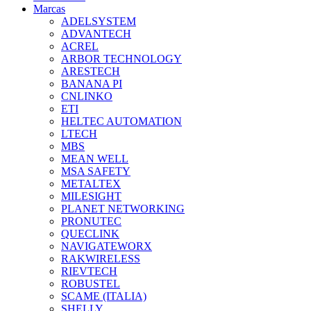
Marcas
ADELSYSTEM
ADVANTECH
ACREL
ARBOR TECHNOLOGY
ARESTECH
BANANA PI
CNLINKO
ETI
HELTEC AUTOMATION
LTECH
MBS
MEAN WELL
MSA SAFETY
METALTEX
MILESIGHT
PLANET NETWORKING
PRONUTEC
QUECLINK
NAVIGATEWORX
RAKWIRELESS
RIEVTECH
ROBUSTEL
SCAME (ITALIA)
SHELLY