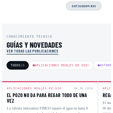
VER PRODUCTOS
VER PRODUCTOS
CONOCIMIENTO TÉCNICO
GUÍAS Y NOVEDADES
VER TODAS LAS PUBLICACIONES
TODOS
16
APLICACIONES REALES DE USO
5
AUTOMA
APLICACIONES REALES DE USO
06.08.2026
APLI
EL POZO NO DA PARA REGAR TODO DE UNA
REGA
VEZ
El suel
de que 
La válvula indexadora FIMCO reparte el agua en hasta 8