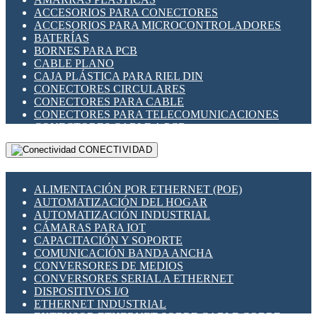
ENCHUFES INDUSTRIALES
ACCESORIOS PARA CONECTORES
INDICADORES PARA PANEL
ACCESORIOS PARA MICROCONTROLADORES
INTERFACES DE RELÉ
BATERÍAS
INTERRUPTORES FIN DE CARRERA
BORNES PARA PCB
LLAVES CONMUTADORAS
CABLE PLANO
MEDIDORES DE ENERGÍA Y TC'S DE CORRIENTE
CAJA PLÁSTICA PARA RIEL DIN
MOTORES PASO A PASO
CONECTORES CIRCULARES
PANTALLAS HMI
CONECTORES PARA CABLE
PLC -CONTROLADORES LÓGICO PROGRAMABLES
CONECTORES PARA TELECOMUNICACIONES
PROGRAMADORES DE HORARIO
CONECTORES CABLE A PCB
PROTECCIÓN ELÉCTRICA
CONECTORES PCB A CABLE
RELÉS DE PROTECCIÓN
CONECTIVIDAD
DIP SWITCHES
SENSORES CAPACITIVOS
DISPLAYS 7 SEGMENTOS
SENSORES DE POSICIÓN LINEAL
FUSIBLES Y PORTAFUSIBLES
SENSORES FOTOELÉCTRICOS
ALIMENTACIÓN POR ETHERNET (POE)
HERRAMIENTAS VARIAS
SENSORES INDUCTIVOS
AUTOMATIZACIÓN DEL HOGAR
ILUMINACIÓN LED
TEMPORIZADORES
AUTOMATIZACIÓN INDUSTRIAL
INTERRUPTORES REED
VARIACS
CÁMARAS PARA IOT
INTERFACES DE RELÉ
VARIADORES DE FRECUENCIA [VDF]
CAPACITACIÓN Y SOPORTE
OTROS RELÉS
SECCIONADORES - INTERRUPTORES
COMUNICACIÓN BANDA ANCHA
PROTECCIÓN TÉRMICA
MAQUINARIA
CONVERSORES DE MEDIOS
RELÉS AUTOMOTRICES
CONVERSORES SERIAL A ETHERNET
RELÉS DE SEÑAL
DISPOSITIVOS I/O
RELÉS DE ESTADO SÓLIDO SSR
ETHERNET INDUSTRIAL
RELÉS INDUSTRIALES
EXTENSOR ETHERNET SOBRE CABLE COBRE