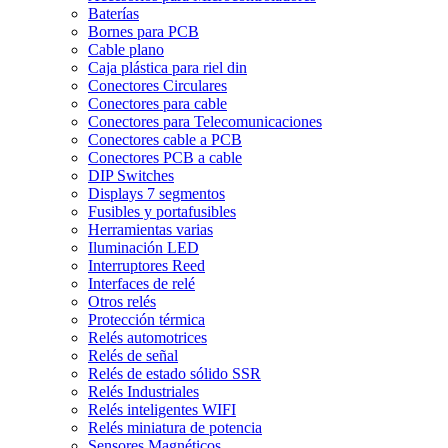
Baterías
Bornes para PCB
Cable plano
Caja plástica para riel din
Conectores Circulares
Conectores para cable
Conectores para Telecomunicaciones
Conectores cable a PCB
Conectores PCB a cable
DIP Switches
Displays 7 segmentos
Fusibles y portafusibles
Herramientas varias
Iluminación LED
Interruptores Reed
Interfaces de relé
Otros relés
Protección térmica
Relés automotrices
Relés de señal
Relés de estado sólido SSR
Relés Industriales
Relés inteligentes WIFI
Relés miniatura de potencia
Sensores Magnéticos