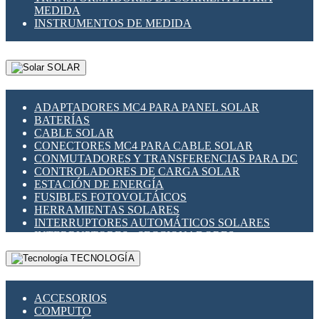
MEDIDA
INSTRUMENTOS DE MEDIDA
SOLAR
ADAPTADORES MC4 PARA PANEL SOLAR
BATERÍAS
CABLE SOLAR
CONECTORES MC4 PARA CABLE SOLAR
CONMUTADORES Y TRANSFERENCIAS PARA DC
CONTROLADORES DE CARGA SOLAR
ESTACIÓN DE ENERGÍA
FUSIBLES FOTOVOLTÁICOS
HERRAMIENTAS SOLARES
INTERRUPTORES AUTOMÁTICOS SOLARES
INTERRUPTORES - SECCIONADORES
FOTOVOLTÁICOS
TECNOLOGÍA
MONTAJE PANEL SOLAR
PORTA FUSIBLES Y SECCIONADORES
FOTOVOLTAICOS
ACCESORIOS
SUPRESOR DE TRANSIENTES SPDS PARA
COMPUTO
APLICACIONES FOTOVOLTAICAS