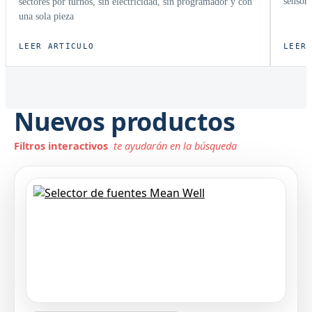
sensore
sectores por turnos, sin electricidad, sin programador y con
una sola pieza
LEER ARTÍCULO
LEER
Nuevos productos
Filtros interactivos
te ayudarán en la búsqueda