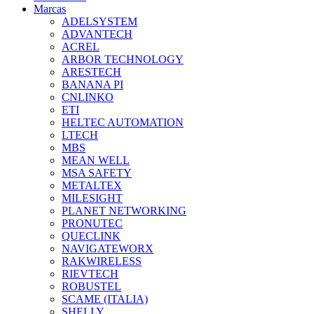
Marcas
ADELSYSTEM
ADVANTECH
ACREL
ARBOR TECHNOLOGY
ARESTECH
BANANA PI
CNLINKO
ETI
HELTEC AUTOMATION
LTECH
MBS
MEAN WELL
MSA SAFETY
METALTEX
MILESIGHT
PLANET NETWORKING
PRONUTEC
QUECLINK
NAVIGATEWORX
RAKWIRELESS
RIEVTECH
ROBUSTEL
SCAME (ITALIA)
SHELLY