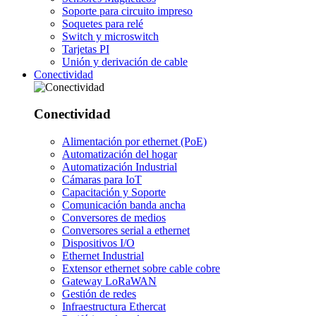
Soporte para circuito impreso
Soquetes para relé
Switch y microswitch
Tarjetas PI
Unión y derivación de cable
Conectividad
Conectividad
Alimentación por ethernet (PoE)
Automatización del hogar
Automatización Industrial
Cámaras para IoT
Capacitación y Soporte
Comunicación banda ancha
Conversores de medios
Conversores serial a ethernet
Dispositivos I/O
Ethernet Industrial
Extensor ethernet sobre cable cobre
Gateway LoRaWAN
Gestión de redes
Infraestructura Ethercat