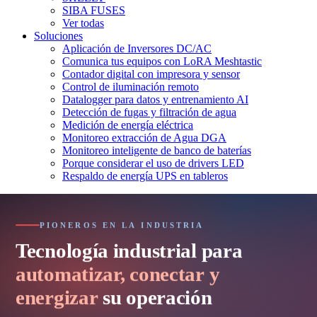
SIBA FUSES
Ver todas
Soluciones
Aplicación de Inversores DC/AC
Comunica tus equipos con LoRA Meshtastic
Contador digital con impresora y sensor
Control de iluminación remoto
Datalogger para datos y entrenamiento AI
Detección de fugas y filtración de agua
Medición de energía eléctrica
Monitoreo extracción de Agua DGA
Monitoreo inteligente de banco de baterías
Porque considerar el uso de drivers LED
Respaldo de energía UPS en tableros
P
I
O
N
E
R
O
S
E
N
L
A
I
N
D
U
S
T
R
I
A
Tecnología
industrial
para
automatizar,
conectar
y
energizar
su
operación