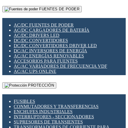
RELÉS INTELIGENTES WIFI
GATEWAY LORAWAN
RELÉS MINIATURA DE POTENCIA
FUENTES DE PODER
GESTIÓN DE REDES
SENSORES MAGNÉTICOS
INFRAESTRUCTURA ETHERCAT
SOPORTE PARA CIRCUITO IMPRESO
PERIFÉRICOS DE RED
SOQUETES PARA RELÉ
AC/DC FUENTES DE PODER
PLACAS MODULARES IOT
SWITCH Y MICROSWITCH
AC/DC CARGADORES DE BATERÍA
SWITCHES Y REDES WIFI
TARJETAS PI
AC/DC DRIVERS LED
SOLUCIONES IOT
UNIÓN Y DERIVACIÓN DE CABLE
DC/DC CONVERTIDORES
SOLUCIONES LORAWAN
DC/DC CONVERTIDORES DRIVER LED
SOLUCIONES RED CELULAR
DC/AC INVERSORES DE ENERGÍA
SEGURIDAD PARA REDES
AC/AC ENERGÍAS RENOVABLES
SWITCHES LAN
ACCESORIOS PARA FUENTES
TELEFONÍA IP (VOIP)
AC/AC VARIADORES DE FRECUENCIA VDF
VIGILANCIA IP (CCTV)
AC/AC UPS ONLINE
MESHTASTIC
PROTECCIÓN
FUSIBLES
CONMUTADORES Y TRANSFERENCIAS
ENCHUFES INDUSTRIALES
INTERRUPTORES - SECCIONADORES
SUPRESORES DE TRANSIENTES
TRANSFORMADORES DE CORRIENTE PARA