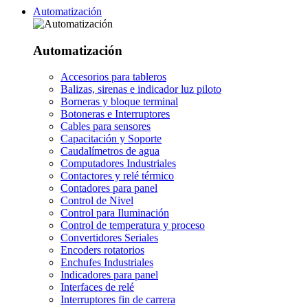
Automatización
Automatización
Accesorios para tableros
Balizas, sirenas e indicador luz piloto
Borneras y bloque terminal
Botoneras e Interruptores
Cables para sensores
Capacitación y Soporte
Caudalímetros de agua
Computadores Industriales
Contactores y relé térmico
Contadores para panel
Control de Nivel
Control para Iluminación
Control de temperatura y proceso
Convertidores Seriales
Encoders rotatorios
Enchufes Industriales
Indicadores para panel
Interfaces de relé
Interruptores fin de carrera