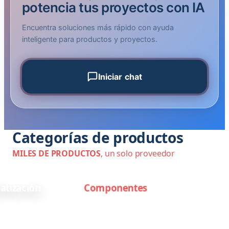
potencia tus proyectos con IA
Encuentra soluciones más rápido con ayuda
inteligente para productos y proyectos.
Iniciar chat
Soporte comercial - Zona Industrial
Categorías de productos
MILES DE PRODUCTOS
, un solo proveedor
tización
Componentes
Equipos avanzados de
Componentes eléctricos
automatización industrial
y electrónicos de alta
para eficiencia, precisión
calidad con gran