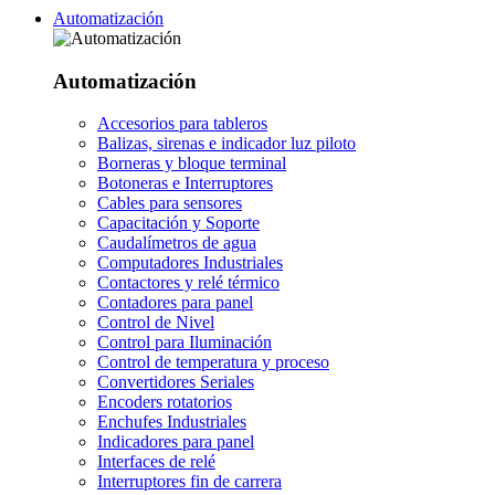
Automatización
Automatización
Accesorios para tableros
Balizas, sirenas e indicador luz piloto
Borneras y bloque terminal
Botoneras e Interruptores
Cables para sensores
Capacitación y Soporte
Caudalímetros de agua
Computadores Industriales
Contactores y relé térmico
Contadores para panel
Control de Nivel
Control para Iluminación
Control de temperatura y proceso
Convertidores Seriales
Encoders rotatorios
Enchufes Industriales
Indicadores para panel
Interfaces de relé
Interruptores fin de carrera