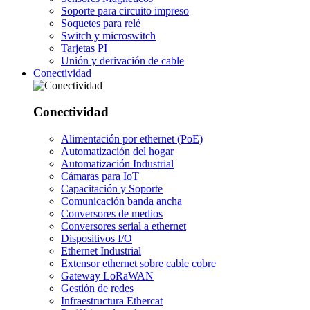
Soporte para circuito impreso
Soquetes para relé
Switch y microswitch
Tarjetas PI
Unión y derivación de cable
Conectividad
Conectividad
Alimentación por ethernet (PoE)
Automatización del hogar
Automatización Industrial
Cámaras para IoT
Capacitación y Soporte
Comunicación banda ancha
Conversores de medios
Conversores serial a ethernet
Dispositivos I/O
Ethernet Industrial
Extensor ethernet sobre cable cobre
Gateway LoRaWAN
Gestión de redes
Infraestructura Ethercat