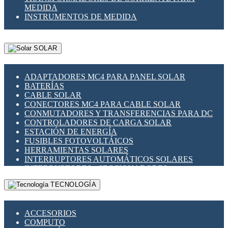
MEDIDA
INSTRUMENTOS DE MEDIDA
SOLAR
ADAPTADORES MC4 PARA PANEL SOLAR
BATERÍAS
CABLE SOLAR
CONECTORES MC4 PARA CABLE SOLAR
CONMUTADORES Y TRANSFERENCIAS PARA DC
CONTROLADORES DE CARGA SOLAR
ESTACIÓN DE ENERGÍA
FUSIBLES FOTOVOLTÁICOS
HERRAMIENTAS SOLARES
INTERRUPTORES AUTOMÁTICOS SOLARES
INTERRUPTORES - SECCIONADORES
FOTOVOLTÁICOS
TECNOLOGÍA
MONTAJE PANEL SOLAR
PORTA FUSIBLES Y SECCIONADORES
FOTOVOLTAICOS
ACCESORIOS
SUPRESOR DE TRANSIENTES SPDS PARA
COMPUTO
APLICACIONES FOTOVOLTAICAS