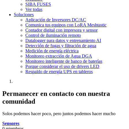
SIBA FUSES
Ver todas
Soluciones
Aplicación de Inversores DC/AC
Comunica tus equipos con LoRA Meshtastic
Contador digital con impresora y sensor
Control de iluminación remoto
Datalogger para datos y entrenamiento AI
Detección de fugas y filtración de agua
Medición de energía eléctrica
Monitoreo extracción de Agua DGA
Monitoreo inteligente de banco de baterías
Porque considerar el uso de drivers LED
Respaldo de energía UPS en tableros
Permanecer en contacto con nuestra
comunidad
Solos podemos hacer poco, pero juntos podemos hacer mucho
Sensores
0 miembros