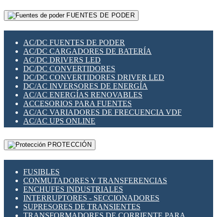
RELÉS INTELIGENTES WIFI
GATEWAY LORAWAN
RELÉS MINIATURA DE POTENCIA
FUENTES DE PODER
GESTIÓN DE REDES
SENSORES MAGNÉTICOS
INFRAESTRUCTURA ETHERCAT
SOPORTE PARA CIRCUITO IMPRESO
PERIFÉRICOS DE RED
SOQUETES PARA RELÉ
AC/DC FUENTES DE PODER
PLACAS MODULARES IOT
SWITCH Y MICROSWITCH
AC/DC CARGADORES DE BATERÍA
SWITCHES Y REDES WIFI
TARJETAS PI
AC/DC DRIVERS LED
SOLUCIONES IOT
UNIÓN Y DERIVACIÓN DE CABLE
DC/DC CONVERTIDORES
SOLUCIONES LORAWAN
DC/DC CONVERTIDORES DRIVER LED
SOLUCIONES RED CELULAR
DC/AC INVERSORES DE ENERGÍA
SEGURIDAD PARA REDES
AC/AC ENERGÍAS RENOVABLES
SWITCHES LAN
ACCESORIOS PARA FUENTES
TELEFONÍA IP (VOIP)
AC/AC VARIADORES DE FRECUENCIA VDF
VIGILANCIA IP (CCTV)
AC/AC UPS ONLINE
MESHTASTIC
PROTECCIÓN
FUSIBLES
CONMUTADORES Y TRANSFERENCIAS
ENCHUFES INDUSTRIALES
INTERRUPTORES - SECCIONADORES
SUPRESORES DE TRANSIENTES
TRANSFORMADORES DE CORRIENTE PARA