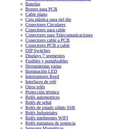
Baterías
Bornes para PCB
Cable plano
Caja plástica para riel din
Conectores Circulares
Conectores para cable
Conectores para Telecomunicaciones
Conectores cable a PCB
Conectores PCB a cable
DIP Switches
Displays 7 segmentos
Fusibles y portafusibles
Herramientas varias
Iluminación LED
Interruptores Reed
Interfaces de relé
Otros relés
Protección térmica
Relés automotrices
Relés de señal
Relés de estado sólido SSR
Relés Industriales
Relés inteligentes WIFI
Relés miniatura de potencia
Sensores Magnéticos