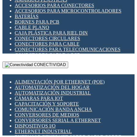
ENCHUFES INDUSTRIALES
ACCESORIOS PARA CONECTORES
INDICADORES PARA PANEL
ACCESORIOS PARA MICROCONTROLADORES
INTERFACES DE RELÉ
BATERÍAS
INTERRUPTORES FIN DE CARRERA
BORNES PARA PCB
LLAVES CONMUTADORAS
CABLE PLANO
MEDIDORES DE ENERGÍA Y TC'S DE CORRIENTE
CAJA PLÁSTICA PARA RIEL DIN
MOTORES PASO A PASO
CONECTORES CIRCULARES
PANTALLAS HMI
CONECTORES PARA CABLE
PLC -CONTROLADORES LÓGICO PROGRAMABLES
CONECTORES PARA TELECOMUNICACIONES
PROGRAMADORES DE HORARIO
CONECTORES CABLE A PCB
PROTECCIÓN ELÉCTRICA
CONECTORES PCB A CABLE
RELÉS DE PROTECCIÓN
CONECTIVIDAD
DIP SWITCHES
SENSORES CAPACITIVOS
DISPLAYS 7 SEGMENTOS
SENSORES DE POSICIÓN LINEAL
FUSIBLES Y PORTAFUSIBLES
SENSORES FOTOELÉCTRICOS
ALIMENTACIÓN POR ETHERNET (POE)
HERRAMIENTAS VARIAS
SENSORES INDUCTIVOS
AUTOMATIZACIÓN DEL HOGAR
ILUMINACIÓN LED
TEMPORIZADORES
AUTOMATIZACIÓN INDUSTRIAL
INTERRUPTORES REED
VARIACS
CÁMARAS PARA IOT
INTERFACES DE RELÉ
VARIADORES DE FRECUENCIA [VDF]
CAPACITACIÓN Y SOPORTE
OTROS RELÉS
SECCIONADORES - INTERRUPTORES
COMUNICACIÓN BANDA ANCHA
PROTECCIÓN TÉRMICA
MAQUINARIA
CONVERSORES DE MEDIOS
RELÉS AUTOMOTRICES
CONVERSORES SERIAL A ETHERNET
RELÉS DE SEÑAL
DISPOSITIVOS I/O
RELÉS DE ESTADO SÓLIDO SSR
ETHERNET INDUSTRIAL
RELÉS INDUSTRIALES
EXTENSOR ETHERNET SOBRE CABLE COBRE