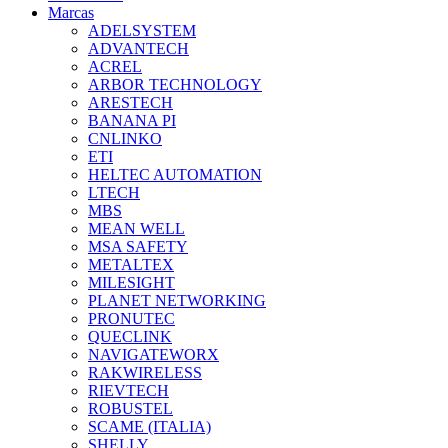
Marcas
ADELSYSTEM
ADVANTECH
ACREL
ARBOR TECHNOLOGY
ARESTECH
BANANA PI
CNLINKO
ETI
HELTEC AUTOMATION
LTECH
MBS
MEAN WELL
MSA SAFETY
METALTEX
MILESIGHT
PLANET NETWORKING
PRONUTEC
QUECLINK
NAVIGATEWORX
RAKWIRELESS
RIEVTECH
ROBUSTEL
SCAME (ITALIA)
SHELLY