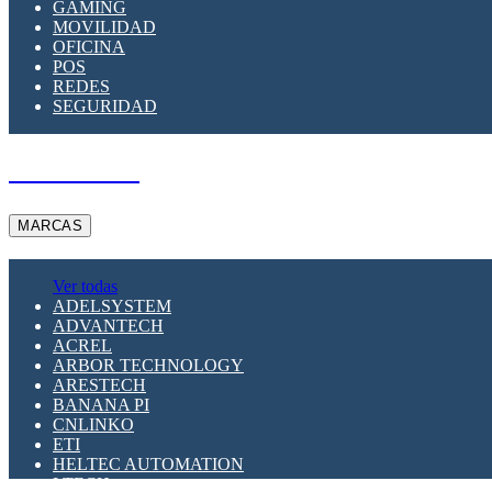
GAMING
MOVILIDAD
OFICINA
POS
REDES
SEGURIDAD
A PEDIDO
MARCAS
Ver todas
ADELSYSTEM
ADVANTECH
ACREL
ARBOR TECHNOLOGY
ARESTECH
BANANA PI
CNLINKO
ETI
HELTEC AUTOMATION
LTECH