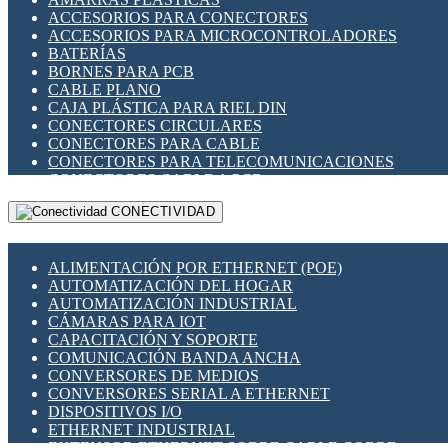
ENCHUFES INDUSTRIALES
ACCESORIOS PARA CONECTORES
INDICADORES PARA PANEL
ACCESORIOS PARA MICROCONTROLADORES
INTERFACES DE RELÉ
BATERÍAS
INTERRUPTORES FIN DE CARRERA
BORNES PARA PCB
LLAVES CONMUTADORAS
CABLE PLANO
MEDIDORES DE ENERGÍA Y TC'S DE CORRIENTE
CAJA PLÁSTICA PARA RIEL DIN
MOTORES PASO A PASO
CONECTORES CIRCULARES
PANTALLAS HMI
CONECTORES PARA CABLE
PLC -CONTROLADORES LÓGICO PROGRAMABLES
CONECTORES PARA TELECOMUNICACIONES
PROGRAMADORES DE HORARIO
CONECTORES CABLE A PCB
PROTECCIÓN ELÉCTRICA
CONECTORES PCB A CABLE
RELÉS DE PROTECCIÓN
CONECTIVIDAD
DIP SWITCHES
SENSORES CAPACITIVOS
DISPLAYS 7 SEGMENTOS
SENSORES DE POSICIÓN LINEAL
FUSIBLES Y PORTAFUSIBLES
SENSORES FOTOELÉCTRICOS
ALIMENTACIÓN POR ETHERNET (POE)
HERRAMIENTAS VARIAS
SENSORES INDUCTIVOS
AUTOMATIZACIÓN DEL HOGAR
ILUMINACIÓN LED
TEMPORIZADORES
AUTOMATIZACIÓN INDUSTRIAL
INTERRUPTORES REED
VARIACS
CÁMARAS PARA IOT
INTERFACES DE RELÉ
VARIADORES DE FRECUENCIA [VDF]
CAPACITACIÓN Y SOPORTE
OTROS RELÉS
SECCIONADORES - INTERRUPTORES
COMUNICACIÓN BANDA ANCHA
PROTECCIÓN TÉRMICA
MAQUINARIA
CONVERSORES DE MEDIOS
RELÉS AUTOMOTRICES
CONVERSORES SERIAL A ETHERNET
RELÉS DE SEÑAL
DISPOSITIVOS I/O
RELÉS DE ESTADO SÓLIDO SSR
ETHERNET INDUSTRIAL
RELÉS INDUSTRIALES
EXTENSOR ETHERNET SOBRE CABLE COBRE