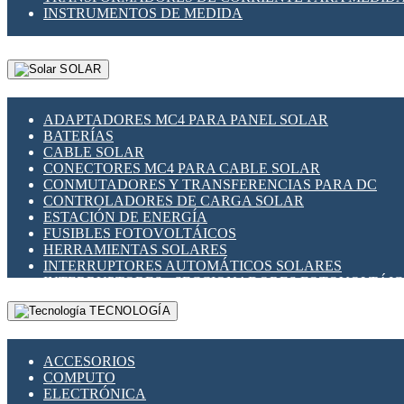
INSTRUMENTOS DE MEDIDA
SOLAR
ADAPTADORES MC4 PARA PANEL SOLAR
BATERÍAS
CABLE SOLAR
CONECTORES MC4 PARA CABLE SOLAR
CONMUTADORES Y TRANSFERENCIAS PARA DC
CONTROLADORES DE CARGA SOLAR
ESTACIÓN DE ENERGÍA
FUSIBLES FOTOVOLTÁICOS
HERRAMIENTAS SOLARES
INTERRUPTORES AUTOMÁTICOS SOLARES
INTERRUPTORES - SECCIONADORES FOTOVOLTÁI
MONTAJE PANEL SOLAR
TECNOLOGÍA
PORTA FUSIBLES Y SECCIONADORES FOTOVOLTAI
SUPRESOR DE TRANSIENTES SPDS PARA APLICACI
ACCESORIOS
COMPUTO
ELECTRÓNICA