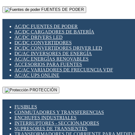
RELÉS INTELIGENTES WIFI
GATEWAY LORAWAN
RELÉS MINIATURA DE POTENCIA
FUENTES DE PODER
GESTIÓN DE REDES
SENSORES MAGNÉTICOS
INFRAESTRUCTURA ETHERCAT
SOPORTE PARA CIRCUITO IMPRESO
PERIFÉRICOS DE RED
SOQUETES PARA RELÉ
AC/DC FUENTES DE PODER
PLACAS MODULARES IOT
SWITCH Y MICROSWITCH
AC/DC CARGADORES DE BATERÍA
SWITCHES Y REDES WIFI
TARJETAS PI
AC/DC DRIVERS LED
SOLUCIONES IOT
UNIÓN Y DERIVACIÓN DE CABLE
DC/DC CONVERTIDORES
SOLUCIONES LORAWAN
DC/DC CONVERTIDORES DRIVER LED
SOLUCIONES RED CELULAR
DC/AC INVERSORES DE ENERGÍA
SEGURIDAD PARA REDES
AC/AC ENERGÍAS RENOVABLES
SWITCHES LAN
ACCESORIOS PARA FUENTES
TELEFONÍA IP (VOIP)
AC/AC VARIADORES DE FRECUENCIA VDF
VIGILANCIA IP (CCTV)
AC/AC UPS ONLINE
MESHTASTIC
PROTECCIÓN
FUSIBLES
CONMUTADORES Y TRANSFERENCIAS
ENCHUFES INDUSTRIALES
INTERRUPTORES - SECCIONADORES
SUPRESORES DE TRANSIENTES
TRANSFORMADORES DE CORRIENTE PARA MEDID