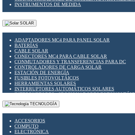
INSTRUMENTOS DE MEDIDA
SOLAR
ADAPTADORES MC4 PARA PANEL SOLAR
BATERÍAS
CABLE SOLAR
CONECTORES MC4 PARA CABLE SOLAR
CONMUTADORES Y TRANSFERENCIAS PARA DC
CONTROLADORES DE CARGA SOLAR
ESTACIÓN DE ENERGÍA
FUSIBLES FOTOVOLTÁICOS
HERRAMIENTAS SOLARES
INTERRUPTORES AUTOMÁTICOS SOLARES
INTERRUPTORES - SECCIONADORES FOTOVOLTÁI
MONTAJE PANEL SOLAR
TECNOLOGÍA
PORTA FUSIBLES Y SECCIONADORES FOTOVOLTAI
SUPRESOR DE TRANSIENTES SPDS PARA APLICACI
ACCESORIOS
COMPUTO
ELECTRÓNICA