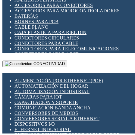
ENCHUFES INDUSTRIALES
ACCESORIOS PARA CONECTORES
INDICADORES PARA PANEL
ACCESORIOS PARA MICROCONTROLADORES
INTERFACES DE RELÉ
BATERÍAS
INTERRUPTORES FIN DE CARRERA
BORNES PARA PCB
LLAVES CONMUTADORAS
CABLE PLANO
MEDIDORES DE ENERGÍA Y TC'S DE CORRIENTE
CAJA PLÁSTICA PARA RIEL DIN
MOTORES PASO A PASO
CONECTORES CIRCULARES
PANTALLAS HMI
CONECTORES PARA CABLE
PLC -CONTROLADORES LÓGICO PROGRAMABLES
CONECTORES PARA TELECOMUNICACIONES
PROGRAMADORES DE HORARIO
CONECTORES CABLE A PCB
PROTECCIÓN ELÉCTRICA
CONECTORES PCB A CABLE
RELÉS DE PROTECCIÓN
CONECTIVIDAD
DIP SWITCHES
SENSORES CAPACITIVOS
DISPLAYS 7 SEGMENTOS
SENSORES DE POSICIÓN LINEAL
FUSIBLES Y PORTAFUSIBLES
SENSORES FOTOELÉCTRICOS
ALIMENTACIÓN POR ETHERNET (POE)
HERRAMIENTAS VARIAS
SENSORES INDUCTIVOS
AUTOMATIZACIÓN DEL HOGAR
ILUMINACIÓN LED
TEMPORIZADORES
AUTOMATIZACIÓN INDUSTRIAL
INTERRUPTORES REED
VARIACS
CÁMARAS PARA IOT
INTERFACES DE RELÉ
VARIADORES DE FRECUENCIA [VDF]
CAPACITACIÓN Y SOPORTE
OTROS RELÉS
SECCIONADORES - INTERRUPTORES
COMUNICACIÓN BANDA ANCHA
PROTECCIÓN TÉRMICA
MAQUINARIA
CONVERSORES DE MEDIOS
RELÉS AUTOMOTRICES
CONVERSORES SERIAL A ETHERNET
RELÉS DE SEÑAL
DISPOSITIVOS I/O
RELÉS DE ESTADO SÓLIDO SSR
ETHERNET INDUSTRIAL
RELÉS INDUSTRIALES
EXTENSOR ETHERNET SOBRE CABLE COBRE