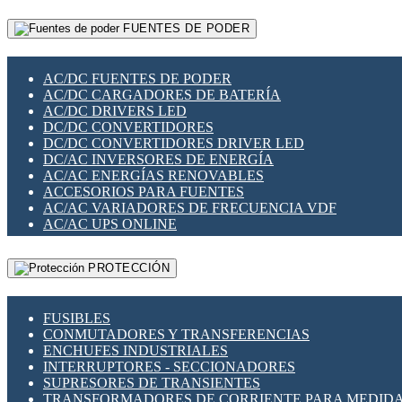
RELÉS INTELIGENTES WIFI
GATEWAY LORAWAN
RELÉS MINIATURA DE POTENCIA
FUENTES DE PODER
GESTIÓN DE REDES
SENSORES MAGNÉTICOS
INFRAESTRUCTURA ETHERCAT
SOPORTE PARA CIRCUITO IMPRESO
PERIFÉRICOS DE RED
SOQUETES PARA RELÉ
AC/DC FUENTES DE PODER
PLACAS MODULARES IOT
SWITCH Y MICROSWITCH
AC/DC CARGADORES DE BATERÍA
SWITCHES Y REDES WIFI
TARJETAS PI
AC/DC DRIVERS LED
SOLUCIONES IOT
UNIÓN Y DERIVACIÓN DE CABLE
DC/DC CONVERTIDORES
SOLUCIONES LORAWAN
DC/DC CONVERTIDORES DRIVER LED
SOLUCIONES RED CELULAR
DC/AC INVERSORES DE ENERGÍA
SEGURIDAD PARA REDES
AC/AC ENERGÍAS RENOVABLES
SWITCHES LAN
ACCESORIOS PARA FUENTES
TELEFONÍA IP (VOIP)
AC/AC VARIADORES DE FRECUENCIA VDF
VIGILANCIA IP (CCTV)
AC/AC UPS ONLINE
MESHTASTIC
PROTECCIÓN
FUSIBLES
CONMUTADORES Y TRANSFERENCIAS
ENCHUFES INDUSTRIALES
INTERRUPTORES - SECCIONADORES
SUPRESORES DE TRANSIENTES
TRANSFORMADORES DE CORRIENTE PARA MEDID