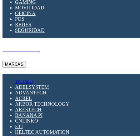
GAMING
MOVILIDAD
OFICINA
POS
REDES
SEGURIDAD
A PEDIDO
MARCAS
Ver todas
ADELSYSTEM
ADVANTECH
ACREL
ARBOR TECHNOLOGY
ARESTECH
BANANA PI
CNLINKO
ETI
HELTEC AUTOMATION
LTECH