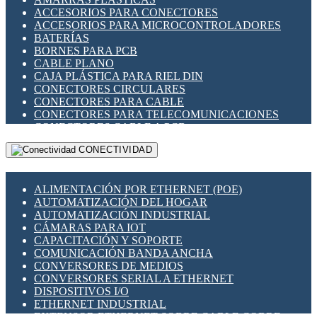
ENCHUFES INDUSTRIALES
ACCESORIOS PARA CONECTORES
INDICADORES PARA PANEL
ACCESORIOS PARA MICROCONTROLADORES
INTERFACES DE RELÉ
BATERÍAS
INTERRUPTORES FIN DE CARRERA
BORNES PARA PCB
LLAVES CONMUTADORAS
CABLE PLANO
MEDIDORES DE ENERGÍA Y TC'S DE CORRIENTE
CAJA PLÁSTICA PARA RIEL DIN
MOTORES PASO A PASO
CONECTORES CIRCULARES
PANTALLAS HMI
CONECTORES PARA CABLE
PLC -CONTROLADORES LÓGICO PROGRAMABLES
CONECTORES PARA TELECOMUNICACIONES
PROGRAMADORES DE HORARIO
CONECTORES CABLE A PCB
PROTECCIÓN ELÉCTRICA
CONECTORES PCB A CABLE
RELÉS DE PROTECCIÓN
CONECTIVIDAD
DIP SWITCHES
SENSORES CAPACITIVOS
DISPLAYS 7 SEGMENTOS
SENSORES DE POSICIÓN LINEAL
FUSIBLES Y PORTAFUSIBLES
SENSORES FOTOELÉCTRICOS
ALIMENTACIÓN POR ETHERNET (POE)
HERRAMIENTAS VARIAS
SENSORES INDUCTIVOS
AUTOMATIZACIÓN DEL HOGAR
ILUMINACIÓN LED
TEMPORIZADORES
AUTOMATIZACIÓN INDUSTRIAL
INTERRUPTORES REED
VARIACS
CÁMARAS PARA IOT
INTERFACES DE RELÉ
VARIADORES DE FRECUENCIA [VDF]
CAPACITACIÓN Y SOPORTE
OTROS RELÉS
SECCIONADORES - INTERRUPTORES
COMUNICACIÓN BANDA ANCHA
PROTECCIÓN TÉRMICA
MAQUINARIA
CONVERSORES DE MEDIOS
RELÉS AUTOMOTRICES
CONVERSORES SERIAL A ETHERNET
RELÉS DE SEÑAL
DISPOSITIVOS I/O
RELÉS DE ESTADO SÓLIDO SSR
ETHERNET INDUSTRIAL
RELÉS INDUSTRIALES
EXTENSOR ETHERNET SOBRE CABLE COBRE