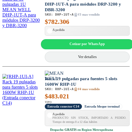
DHP-1UT-A para módulos DRP-3200 y
DBR-3200
SKU:
DHP-1UT-A
#3 mas vendido
$
782.306
A pedido
Cotizar por WhatsApp
Ver detalles
Rack 19 pulgadas para fuentes 5 slots
1600W RHP-1U
SKU:
RHP-1UI-A
#4 mas vendido
$
483.021
TIPO
Entrada conector C14
Entrada bloque terminal
A pedido
PRODUCTO SIN STOCK, IMPORTADO A PEDIDO.
Tiempo de entrega 8 a 12 días hábiles
Despacho
GRATIS
en Region Metropolitana