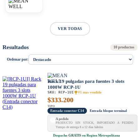
VER TODAS
Resultados
10 productos
Ordenar por:
Rack 19 pulgadas para fuentes 3 slots
1000W RCP-1U
SKU:
RCP-1UI
#1 mas vendido
$
333.200
TIPO
Entrada conector C14
Entrada bloque terminal
A pedido
PRODUCTO SIN STOCK, IMPORTADO A PEDIDO.
Tiempo de entrega 8 a 12 días hábiles
Despacho
GRATIS
en Region Metropolitana