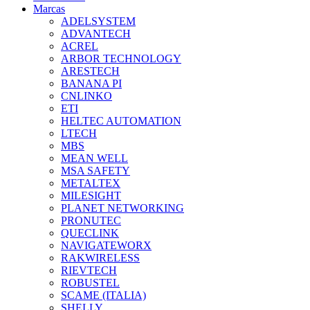
Marcas
ADELSYSTEM
ADVANTECH
ACREL
ARBOR TECHNOLOGY
ARESTECH
BANANA PI
CNLINKO
ETI
HELTEC AUTOMATION
LTECH
MBS
MEAN WELL
MSA SAFETY
METALTEX
MILESIGHT
PLANET NETWORKING
PRONUTEC
QUECLINK
NAVIGATEWORX
RAKWIRELESS
RIEVTECH
ROBUSTEL
SCAME (ITALIA)
SHELLY