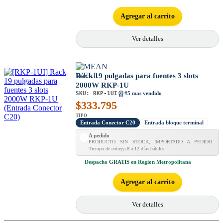
Agregar al carrito
Ver detalles
Rack 19 pulgadas para fuentes 3 slots
2000W RKP-1U
SKU:
RKP-1UI
#5 mas vendido
$
333.795
TIPO
Entrada Conector C20
Entrada bloque terminal
A pedido
PRODUCTO SIN STOCK, IMPORTADO A PEDIDO.
Tiempo de entrega 8 a 12 días hábiles
Despacho
GRATIS
en Region Metropolitana
Agregar al carrito
Ver detalles