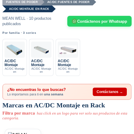
FUENTES DE PODER
AC/DC FUENTES DE PODER
AC/DC MONTAJE EN RACK
MEAN WELL · 10 productos
Contáctenos por Whatsapp
publicados
Por familia · 3 series
AC/DC
AC/DC
AC/DC
Montaje
Montaje
Montaje
AC/DC Montaje
AC/DC Montaje
AC/DC Montaje
en
en
en
¿No encuentras lo que buscas?
Contáctanos →
Lo importamos para ti en
una semana
Marcas en AC/DC Montaje en Rack
Filtra por marca
haz click en un logo para ver solo sus productos de esta
categoria.