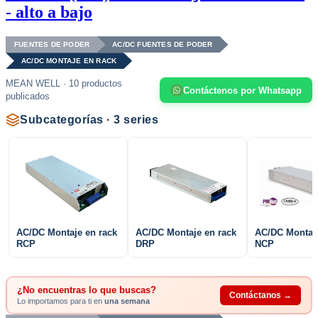
- alto a bajo
FUENTES DE PODER
AC/DC FUENTES DE PODER
AC/DC MONTAJE EN RACK
MEAN WELL · 10 productos
Contáctenos por Whatsapp
publicados
Subcategorías · 3 series
AC/DC Montaje en rack
AC/DC Montaje en rack
AC/DC Montaje
RCP
DRP
NCP
¿No encuentras lo que buscas?
Contáctanos →
Lo importamos para ti en
una semana