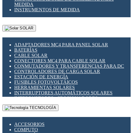
MEDIDA
INSTRUMENTOS DE MEDIDA
SOLAR
ADAPTADORES MC4 PARA PANEL SOLAR
BATERÍAS
CABLE SOLAR
CONECTORES MC4 PARA CABLE SOLAR
CONMUTADORES Y TRANSFERENCIAS PARA DC
CONTROLADORES DE CARGA SOLAR
ESTACIÓN DE ENERGÍA
FUSIBLES FOTOVOLTÁICOS
HERRAMIENTAS SOLARES
INTERRUPTORES AUTOMÁTICOS SOLARES
INTERRUPTORES - SECCIONADORES
FOTOVOLTÁICOS
TECNOLOGÍA
MONTAJE PANEL SOLAR
PORTA FUSIBLES Y SECCIONADORES
FOTOVOLTAICOS
ACCESORIOS
SUPRESOR DE TRANSIENTES SPDS PARA
COMPUTO
APLICACIONES FOTOVOLTAICAS