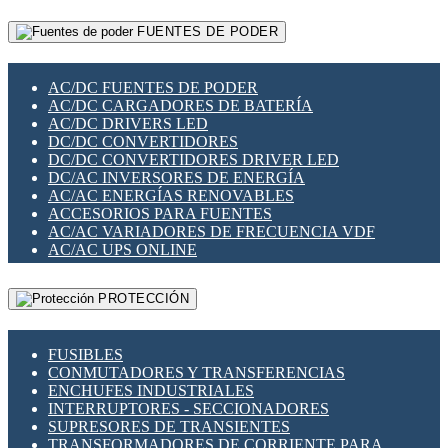
RELÉS INTELIGENTES WIFI
GATEWAY LORAWAN
RELÉS MINIATURA DE POTENCIA
FUENTES DE PODER
GESTIÓN DE REDES
SENSORES MAGNÉTICOS
INFRAESTRUCTURA ETHERCAT
SOPORTE PARA CIRCUITO IMPRESO
PERIFÉRICOS DE RED
SOQUETES PARA RELÉ
AC/DC FUENTES DE PODER
PLACAS MODULARES IOT
SWITCH Y MICROSWITCH
AC/DC CARGADORES DE BATERÍA
SWITCHES Y REDES WIFI
TARJETAS PI
AC/DC DRIVERS LED
SOLUCIONES IOT
UNIÓN Y DERIVACIÓN DE CABLE
DC/DC CONVERTIDORES
SOLUCIONES LORAWAN
DC/DC CONVERTIDORES DRIVER LED
SOLUCIONES RED CELULAR
DC/AC INVERSORES DE ENERGÍA
SEGURIDAD PARA REDES
AC/AC ENERGÍAS RENOVABLES
SWITCHES LAN
ACCESORIOS PARA FUENTES
TELEFONÍA IP (VOIP)
AC/AC VARIADORES DE FRECUENCIA VDF
VIGILANCIA IP (CCTV)
AC/AC UPS ONLINE
MESHTASTIC
PROTECCIÓN
FUSIBLES
CONMUTADORES Y TRANSFERENCIAS
ENCHUFES INDUSTRIALES
INTERRUPTORES - SECCIONADORES
SUPRESORES DE TRANSIENTES
TRANSFORMADORES DE CORRIENTE PARA