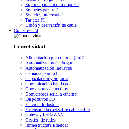
Soporte para circuito impreso
Soquetes para relé
Switch y microswitch
Tarjetas PI
Unión y derivación de cable
Conectividad
Conectividad
Alimentación por ethernet (PoE)
Automatización del hogar
Automatización Industrial
Cámaras para IoT
Capacitación y Soporte
Comunicación banda ancha
Conversores de medios
Conversores serial a ethernet
Dispositivos I/O
Ethernet Industrial
Extensor ethernet sobre cable cobre
Gateway LoRaWAN
Gestión de redes
Infraestructura Ethercat