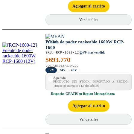
Agregar al carrito
Ver detalles
Fuente de poder rackeable 1600W RCP-
1600
SKU:
RCP-1600-12
#9 mas vendido
$
693.770
VOLTAJE DE SALIDA DC
12V
24V
48V
A pedido
PRODUCTO SIN STOCK, IMPORTADO A PEDIDO.
Tiempo de entrega 8 a 12 días hábiles
Despacho
GRATIS
en Region Metropolitana
Agregar al carrito
Ver detalles