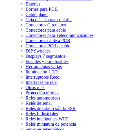
Baterías
Bornes para PCB
Cable plano
Caja plástica para riel din
Conectores Circulares
Conectores para cable
Conectores para Telecomunicaciones
Conectores cable a PCB
Conectores PCB a cable
DIP Switches
Displays 7 segmentos
Fusibles y portafusibles
Herramientas varias
Iluminación LED
Interruptores Reed
Interfaces de relé
Otros relés
Protección térmica
Relés automotrices
Relés de señal
Relés de estado sólido SSR
Relés Industriales
Relés inteligentes WIFI
Relés miniatura de potencia
Sensores Magnéticos