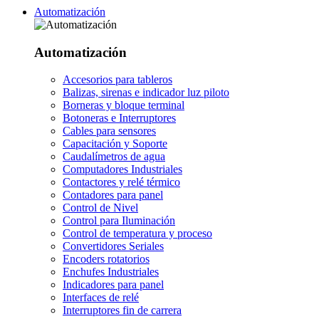
Automatización
Automatización
Accesorios para tableros
Balizas, sirenas e indicador luz piloto
Borneras y bloque terminal
Botoneras e Interruptores
Cables para sensores
Capacitación y Soporte
Caudalímetros de agua
Computadores Industriales
Contactores y relé térmico
Contadores para panel
Control de Nivel
Control para Iluminación
Control de temperatura y proceso
Convertidores Seriales
Encoders rotatorios
Enchufes Industriales
Indicadores para panel
Interfaces de relé
Interruptores fin de carrera