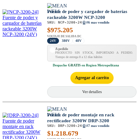
Fuente de poder y cargador de baterías
rackeable 3200W NCP-3200
SKU:
NCP-3200-24
#6 mas vendido
$
975.205
VOLTAJE DE SALIDA DC
24V
380V
48V
A pedido
PRODUCTO SIN STOCK, IMPORTADO A PEDIDO.
Tiempo de entrega 8 a 12 días hábiles
Despacho
GRATIS
en Region Metropolitana
Agregar al carrito
Ver detalles
Fuente de poder montaje en rack
rectificador 3200W DRP-3200
SKU:
DRP-3200-24
#7 mas vendido
$
1.218.679