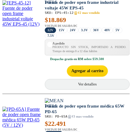
Fuente de poder open frame industrial
voltaje 45W EPS-45
SKU:
EPS-45-12
#2 mas vendido
$
18.869
VOLTAJE DE SALIDA DC
12V
15V
24V
3.3V
36V
48V
5V
7.5V
A pedido
PRODUCTO SIN STOCK, IMPORTADO A PEDIDO.
Tiempo de entrega 8 a 12 días hábiles
Despacho
gratis en RM
sobre $59.500
Agregar al carrito
Ver detalles
Fuente de poder open frame médica 65W
PD-65
SKU:
PD-65A
#3 mas vendido
$
22.491
VOLTAJE DE SALIDA DC