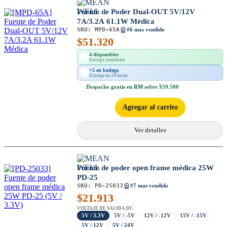
Fuente de Poder Dual-OUT 5V/12V
7A/3.2A 61.1W Médica
SKU:
MPD-65A
#6 mas vendido
$
51.320
4 disponibles
Entrega inmediata
+5 en bodega
Entrega en 24 horas
Despacho
gratis en RM
sobre $59.500
Agregar al carrito
Ver detalles
Fuente de poder open frame médica 25W
PD-25
SKU:
PD-25033
#7 mas vendido
$
21.913
VOLTAJE DE SALIDA DC
5V / 3.3V
5V / -5V
12V / -12V
15V / -15V
5V / 12V
5V / 24V