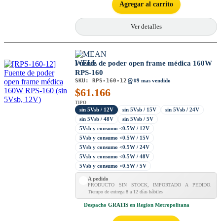
Agregar al carrito
Ver detalles
Fuente de poder open frame médica 160W
RPS-160
SKU:
RPS-160-12
#9 mas vendido
$
61.166
TIPO
sin 5Vsb / 12V
sin 5Vsb / 15V
sin 5Vsb / 24V
sin 5Vsb / 48V
sin 5Vsb / 5V
5Vsb y consumo <0.5W / 12V
5Vsb y consumo <0.5W / 15V
5Vsb y consumo <0.5W / 24V
5Vsb y consumo <0.5W / 48V
5Vsb y consumo <0.5W / 5V
A pedido
PRODUCTO SIN STOCK, IMPORTADO A PEDIDO.
Tiempo de entrega 8 a 12 días hábiles
Despacho
GRATIS
en Region Metropolitana