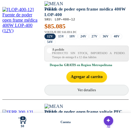
Fuente de poder open frame médica 400W
LOP-400
SKU:
LOP-400-12
$
85.085
VOLTAJE DE SALIDA DC
12V
15V
18V
24V
27V
36V
48V
54V
A pedido
PRODUCTO SIN STOCK, IMPORTADO A PEDIDO.
Tiempo de entrega 8 a 12 días hábiles
Despacho
GRATIS
en Region Metropolitana
Agregar al carrito
Ver detalles
Fuente de poder open frame voltaje PFC
300W EPP-300
0
SKU:
EPP-300-12
Cuenta
$0
$
78.421
AI