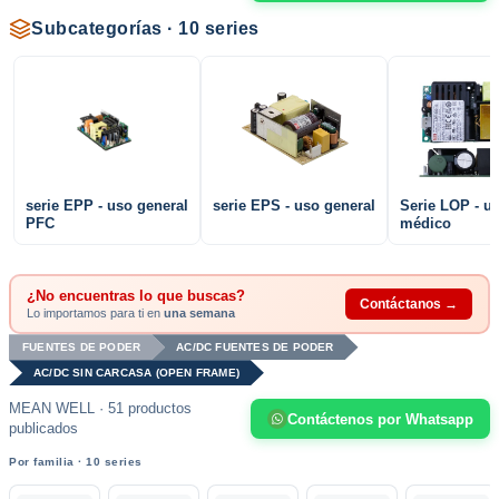
Subcategorías · 10 series
serie EPP - uso general
serie EPS - uso general
Serie LOP - u
PFC
médico
¿No encuentras lo que buscas?
Contáctanos →
Lo importamos para ti en
una semana
FUENTES DE PODER
AC/DC FUENTES DE PODER
AC/DC SIN CARCASA (OPEN FRAME)
MEAN WELL · 51 productos
Contáctenos por Whatsapp
publicados
Por familia · 10 series