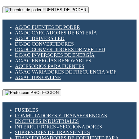
RELÉS INTELIGENTES WIFI
GATEWAY LORAWAN
RELÉS MINIATURA DE POTENCIA
FUENTES DE PODER
GESTIÓN DE REDES
SENSORES MAGNÉTICOS
INFRAESTRUCTURA ETHERCAT
SOPORTE PARA CIRCUITO IMPRESO
PERIFÉRICOS DE RED
SOQUETES PARA RELÉ
AC/DC FUENTES DE PODER
PLACAS MODULARES IOT
SWITCH Y MICROSWITCH
AC/DC CARGADORES DE BATERÍA
SWITCHES Y REDES WIFI
TARJETAS PI
AC/DC DRIVERS LED
SOLUCIONES IOT
UNIÓN Y DERIVACIÓN DE CABLE
DC/DC CONVERTIDORES
SOLUCIONES LORAWAN
DC/DC CONVERTIDORES DRIVER LED
SOLUCIONES RED CELULAR
DC/AC INVERSORES DE ENERGÍA
SEGURIDAD PARA REDES
AC/AC ENERGÍAS RENOVABLES
SWITCHES LAN
ACCESORIOS PARA FUENTES
TELEFONÍA IP (VOIP)
AC/AC VARIADORES DE FRECUENCIA VDF
VIGILANCIA IP (CCTV)
AC/AC UPS ONLINE
MESHTASTIC
PROTECCIÓN
FUSIBLES
CONMUTADORES Y TRANSFERENCIAS
ENCHUFES INDUSTRIALES
INTERRUPTORES - SECCIONADORES
SUPRESORES DE TRANSIENTES
TRANSFORMADORES DE CORRIENTE PARA