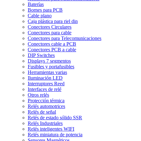
Baterías
Bornes para PCB
Cable plano
Caja plástica para riel din
Conectores Circulares
Conectores para cable
Conectores para Telecomunicaciones
Conectores cable a PCB
Conectores PCB a cable
DIP Switches
Displays 7 segmentos
Fusibles y portafusibles
Herramientas varias
Iluminación LED
Interruptores Reed
Interfaces de relé
Otros relés
Protección térmica
Relés automotrices
Relés de señal
Relés de estado sólido SSR
Relés Industriales
Relés inteligentes WIFI
Relés miniatura de potencia
Sensores Magnéticos