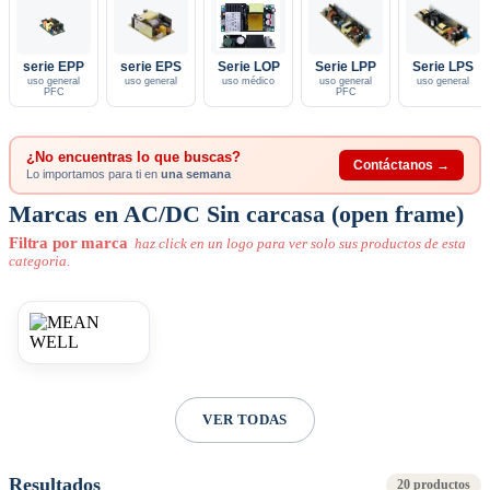
serie EPP
serie EPS
Serie LOP
Serie LPP
Serie LPS
uso general
uso general
uso médico
uso general
uso general
PFC
PFC
¿No encuentras lo que buscas?
Contáctanos →
Lo importamos para ti en
una semana
Marcas en AC/DC Sin carcasa (open frame)
Filtra por marca
haz click en un logo para ver solo sus productos de esta
categoria.
VER TODAS
Resultados
20 productos