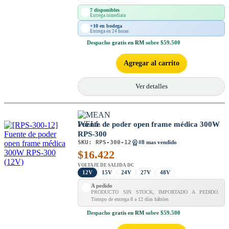
7 disponibles
Entrega inmediata
+10 en bodega
Entrega en 24 horas
Despacho
gratis en RM
sobre $59.500
Agregar al carrito
Ver detalles
Fuente de poder open frame médica 300W
RPS-300
SKU:
RPS-300-12
#8 mas vendido
$
16.422
VOLTAJE DE SALIDA DC
12V
15V
24V
27V
48V
A pedido
PRODUCTO SIN STOCK, IMPORTADO A PEDIDO.
Tiempo de entrega 8 a 12 días hábiles
Despacho
gratis en RM
sobre $59.500