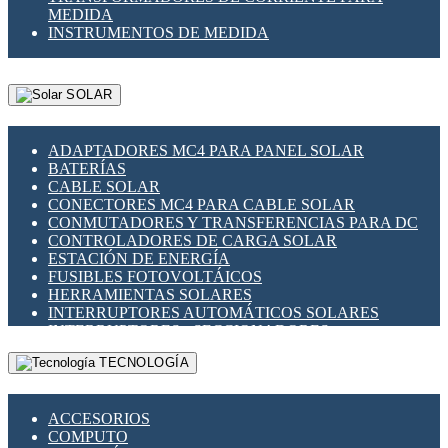
MEDIDA
INSTRUMENTOS DE MEDIDA
SOLAR
ADAPTADORES MC4 PARA PANEL SOLAR
BATERÍAS
CABLE SOLAR
CONECTORES MC4 PARA CABLE SOLAR
CONMUTADORES Y TRANSFERENCIAS PARA DC
CONTROLADORES DE CARGA SOLAR
ESTACIÓN DE ENERGÍA
FUSIBLES FOTOVOLTÁICOS
HERRAMIENTAS SOLARES
INTERRUPTORES AUTOMÁTICOS SOLARES
INTERRUPTORES - SECCIONADORES
FOTOVOLTÁICOS
TECNOLOGÍA
MONTAJE PANEL SOLAR
PORTA FUSIBLES Y SECCIONADORES
FOTOVOLTAICOS
ACCESORIOS
SUPRESOR DE TRANSIENTES SPDS PARA
COMPUTO
APLICACIONES FOTOVOLTAICAS