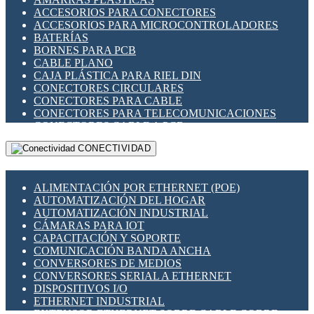
ENCHUFES INDUSTRIALES
ACCESORIOS PARA CONECTORES
INDICADORES PARA PANEL
ACCESORIOS PARA MICROCONTROLADORES
INTERFACES DE RELÉ
BATERÍAS
INTERRUPTORES FIN DE CARRERA
BORNES PARA PCB
LLAVES CONMUTADORAS
CABLE PLANO
MEDIDORES DE ENERGÍA Y TC'S DE CORRIENTE
CAJA PLÁSTICA PARA RIEL DIN
MOTORES PASO A PASO
CONECTORES CIRCULARES
PANTALLAS HMI
CONECTORES PARA CABLE
PLC -CONTROLADORES LÓGICO PROGRAMABLES
CONECTORES PARA TELECOMUNICACIONES
PROGRAMADORES DE HORARIO
CONECTORES CABLE A PCB
PROTECCIÓN ELÉCTRICA
CONECTORES PCB A CABLE
RELÉS DE PROTECCIÓN
CONECTIVIDAD
DIP SWITCHES
SENSORES CAPACITIVOS
DISPLAYS 7 SEGMENTOS
SENSORES DE POSICIÓN LINEAL
FUSIBLES Y PORTAFUSIBLES
SENSORES FOTOELÉCTRICOS
ALIMENTACIÓN POR ETHERNET (POE)
HERRAMIENTAS VARIAS
SENSORES INDUCTIVOS
AUTOMATIZACIÓN DEL HOGAR
ILUMINACIÓN LED
TEMPORIZADORES
AUTOMATIZACIÓN INDUSTRIAL
INTERRUPTORES REED
VARIACS
CÁMARAS PARA IOT
INTERFACES DE RELÉ
VARIADORES DE FRECUENCIA [VDF]
CAPACITACIÓN Y SOPORTE
OTROS RELÉS
SECCIONADORES - INTERRUPTORES
COMUNICACIÓN BANDA ANCHA
PROTECCIÓN TÉRMICA
MAQUINARIA
CONVERSORES DE MEDIOS
RELÉS AUTOMOTRICES
CONVERSORES SERIAL A ETHERNET
RELÉS DE SEÑAL
DISPOSITIVOS I/O
RELÉS DE ESTADO SÓLIDO SSR
ETHERNET INDUSTRIAL
RELÉS INDUSTRIALES
EXTENSOR ETHERNET SOBRE CABLE COBRE