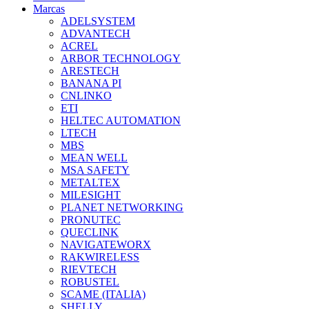
Marcas
ADELSYSTEM
ADVANTECH
ACREL
ARBOR TECHNOLOGY
ARESTECH
BANANA PI
CNLINKO
ETI
HELTEC AUTOMATION
LTECH
MBS
MEAN WELL
MSA SAFETY
METALTEX
MILESIGHT
PLANET NETWORKING
PRONUTEC
QUECLINK
NAVIGATEWORX
RAKWIRELESS
RIEVTECH
ROBUSTEL
SCAME (ITALIA)
SHELLY