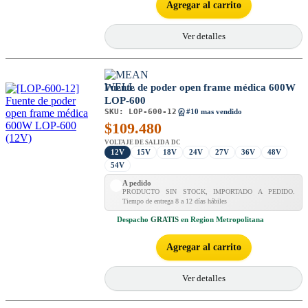
Agregar al carrito
Ver detalles
Fuente de poder open frame médica 600W
LOP-600
SKU:
LOP-600-12
#10 mas vendido
$
109.480
VOLTAJE DE SALIDA DC
12V
15V
18V
24V
27V
36V
48V
54V
A pedido
PRODUCTO SIN STOCK, IMPORTADO A PEDIDO.
Tiempo de entrega 8 a 12 días hábiles
Despacho
GRATIS
en Region Metropolitana
Agregar al carrito
Ver detalles