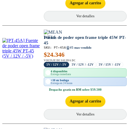
Agregar al carrito
Ver detalles
Fuente de poder open frame triple 45W PT-
45
SKU:
PT-45A
#5 mas vendido
$
24.346
VOLTAJE DE SALIDA DC
5V / 12V / -5V
5V / 12V / -12V
5V / 15V / -15V
4 disponibles
Entrega inmediata
+10 en bodega
Entrega en 24 horas
Despacho
gratis en RM
sobre $59.500
Agregar al carrito
Ver detalles