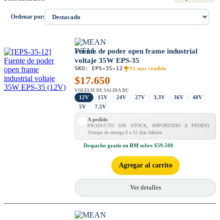
Ordenar por:
Fuente de poder open frame industrial
voltaje 35W EPS-35
SKU:
EPS-35-12
#1 mas vendido
$
17.650
VOLTAJE DE SALIDA DC
12V
15V
24V
27V
3.3V
36V
48V
5V
7.5V
A pedido
PRODUCTO SIN STOCK, IMPORTADO A PEDIDO.
Tiempo de entrega 8 a 12 días hábiles
Despacho
gratis en RM
sobre $59.500
Agregar al carrito
Ver detalles