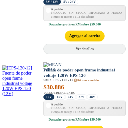
5V / 12V
5V / 24V
A pedido
PRODUCTO SIN STOCK, IMPORTADO A PEDIDO.
Tiempo de entrega 8 a 12 días hábiles
Despacho
gratis en RM
sobre $59.500
Agregar al carrito
Ver detalles
Fuente de poder open frame industrial
voltaje 120W EPS-120
SKU:
EPS-120-12
#4 mas vendido
$
30.886
VOLTAJE DE SALIDA DC
12V
15V
24V
27V
48V
A pedido
PRODUCTO SIN STOCK, IMPORTADO A PEDIDO.
Tiempo de entrega 8 a 12 días hábiles
Despacho
gratis en RM
sobre $59.500