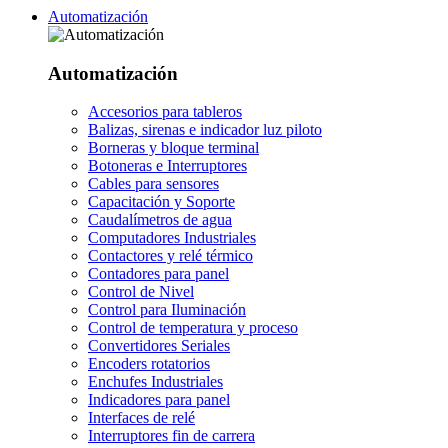
Automatización
Automatización
Accesorios para tableros
Balizas, sirenas e indicador luz piloto
Borneras y bloque terminal
Botoneras e Interruptores
Cables para sensores
Capacitación y Soporte
Caudalímetros de agua
Computadores Industriales
Contactores y relé térmico
Contadores para panel
Control de Nivel
Control para Iluminación
Control de temperatura y proceso
Convertidores Seriales
Encoders rotatorios
Enchufes Industriales
Indicadores para panel
Interfaces de relé
Interruptores fin de carrera