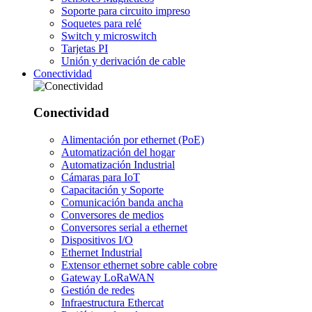
Soporte para circuito impreso
Soquetes para relé
Switch y microswitch
Tarjetas PI
Unión y derivación de cable
Conectividad
Conectividad
Alimentación por ethernet (PoE)
Automatización del hogar
Automatización Industrial
Cámaras para IoT
Capacitación y Soporte
Comunicación banda ancha
Conversores de medios
Conversores serial a ethernet
Dispositivos I/O
Ethernet Industrial
Extensor ethernet sobre cable cobre
Gateway LoRaWAN
Gestión de redes
Infraestructura Ethercat