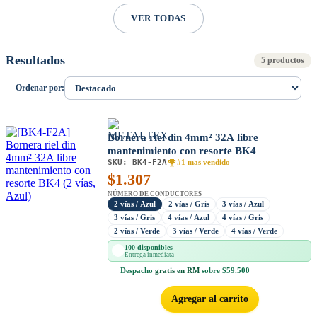
VER TODAS
Resultados
5 productos
Ordenar por:
Bornera riel din 4mm² 32A libre
mantenimiento con resorte BK4
SKU:
BK4-F2A
#1 mas vendido
$
1.307
NÚMERO DE CONDUCTORES
2 vías / Azul
2 vías / Gris
3 vías / Azul
3 vías / Gris
4 vías / Azul
4 vías / Gris
2 vías / Verde
3 vías / Verde
4 vías / Verde
100 disponibles
Entrega inmediata
Despacho
gratis en RM
sobre $59.500
Agregar al carrito