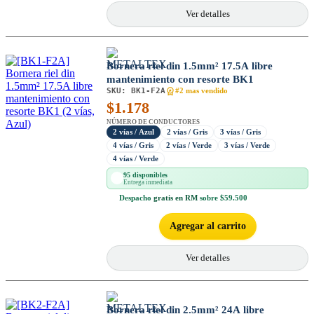
Ver detalles
Bornera riel din 1.5mm² 17.5A libre
mantenimiento con resorte BK1
SKU:
BK1-F2A
#2 mas vendido
$
1.178
NÚMERO DE CONDUCTORES
2 vías / Azul
2 vías / Gris
3 vías / Gris
4 vías / Gris
2 vías / Verde
3 vías / Verde
4 vías / Verde
95 disponibles
Entrega inmediata
Despacho
gratis en RM
sobre $59.500
Agregar al carrito
Ver detalles
Bornera riel din 2.5mm² 24A libre