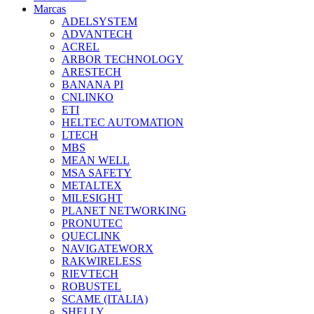
Marcas
ADELSYSTEM
ADVANTECH
ACREL
ARBOR TECHNOLOGY
ARESTECH
BANANA PI
CNLINKO
ETI
HELTEC AUTOMATION
LTECH
MBS
MEAN WELL
MSA SAFETY
METALTEX
MILESIGHT
PLANET NETWORKING
PRONUTEC
QUECLINK
NAVIGATEWORX
RAKWIRELESS
RIEVTECH
ROBUSTEL
SCAME (ITALIA)
SHELLY