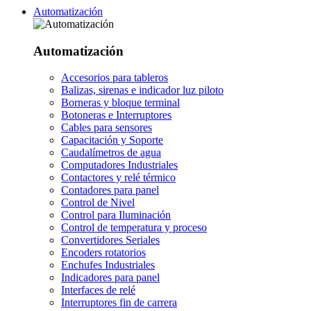
Automatización
Automatización
Accesorios para tableros
Balizas, sirenas e indicador luz piloto
Borneras y bloque terminal
Botoneras e Interruptores
Cables para sensores
Capacitación y Soporte
Caudalímetros de agua
Computadores Industriales
Contactores y relé térmico
Contadores para panel
Control de Nivel
Control para Iluminación
Control de temperatura y proceso
Convertidores Seriales
Encoders rotatorios
Enchufes Industriales
Indicadores para panel
Interfaces de relé
Interruptores fin de carrera