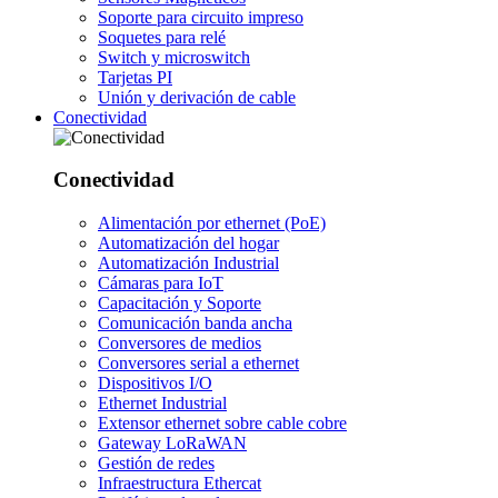
Soporte para circuito impreso
Soquetes para relé
Switch y microswitch
Tarjetas PI
Unión y derivación de cable
Conectividad
Conectividad
Alimentación por ethernet (PoE)
Automatización del hogar
Automatización Industrial
Cámaras para IoT
Capacitación y Soporte
Comunicación banda ancha
Conversores de medios
Conversores serial a ethernet
Dispositivos I/O
Ethernet Industrial
Extensor ethernet sobre cable cobre
Gateway LoRaWAN
Gestión de redes
Infraestructura Ethercat