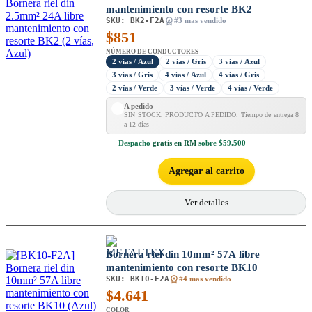
mantenimiento con resorte BK2
SKU:
BK2-F2A
#3 mas vendido
$
851
NÚMERO DE CONDUCTORES
2 vías / Azul
2 vías / Gris
3 vías / Azul
3 vías / Gris
4 vías / Azul
4 vías / Gris
2 vías / Verde
3 vías / Verde
4 vías / Verde
A pedido
SIN STOCK, PRODUCTO A PEDIDO. Tiempo de entrega 8
a 12 días
Despacho
gratis en RM
sobre $59.500
Agregar al carrito
Ver detalles
Bornera riel din 10mm² 57A libre
mantenimiento con resorte BK10
SKU:
BK10-F2A
#4 mas vendido
$
4.641
COLOR