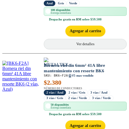
Azul
Gris
Verde
100 disponibles
Entrega inmediata
Despacho
gratis en RM
sobre $59.500
Agregar al carrito
Ver detalles
Bornera riel din 6mm² 41A libre
mantenimiento con resorte BK6
SKU:
BK6-F2A
#5 mas vendido
$
2.380
NÚMERO DE CONDUCTORES
2 vías / Azul
2 vías / Gris
3 vías / Azul
3 vías / Gris
2 vías / Verde
3 vías / Verde
50 disponibles
Entrega inmediata
Despacho
gratis en RM
sobre $59.500
Agregar al carrito