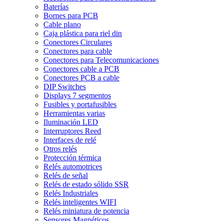
Baterías
Bornes para PCB
Cable plano
Caja plástica para riel din
Conectores Circulares
Conectores para cable
Conectores para Telecomunicaciones
Conectores cable a PCB
Conectores PCB a cable
DIP Switches
Displays 7 segmentos
Fusibles y portafusibles
Herramientas varias
Iluminación LED
Interruptores Reed
Interfaces de relé
Otros relés
Protección térmica
Relés automotrices
Relés de señal
Relés de estado sólido SSR
Relés Industriales
Relés inteligentes WIFI
Relés miniatura de potencia
Sensores Magnéticos