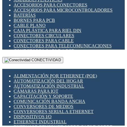
ENCHUFES INDUSTRIALES
ACCESORIOS PARA CONECTORES
INDICADORES PARA PANEL
ACCESORIOS PARA MICROCONTROLADORES
INTERFACES DE RELÉ
BATERÍAS
INTERRUPTORES FIN DE CARRERA
BORNES PARA PCB
LLAVES CONMUTADORAS
CABLE PLANO
MEDIDORES DE ENERGÍA Y TC'S DE CORRIENTE
CAJA PLÁSTICA PARA RIEL DIN
MOTORES PASO A PASO
CONECTORES CIRCULARES
PANTALLAS HMI
CONECTORES PARA CABLE
PLC -CONTROLADORES LÓGICO PROGRAMABLES
CONECTORES PARA TELECOMUNICACIONES
PROGRAMADORES DE HORARIO
CONECTORES CABLE A PCB
PROTECCIÓN ELÉCTRICA
CONECTORES PCB A CABLE
RELÉS DE PROTECCIÓN
CONECTIVIDAD
DIP SWITCHES
SENSORES CAPACITIVOS
DISPLAYS 7 SEGMENTOS
SENSORES DE POSICIÓN LINEAL
FUSIBLES Y PORTAFUSIBLES
SENSORES FOTOELÉCTRICOS
ALIMENTACIÓN POR ETHERNET (POE)
HERRAMIENTAS VARIAS
SENSORES INDUCTIVOS
AUTOMATIZACIÓN DEL HOGAR
ILUMINACIÓN LED
TEMPORIZADORES
AUTOMATIZACIÓN INDUSTRIAL
INTERRUPTORES REED
VARIACS
CÁMARAS PARA IOT
INTERFACES DE RELÉ
VARIADORES DE FRECUENCIA [VDF]
CAPACITACIÓN Y SOPORTE
OTROS RELÉS
SECCIONADORES - INTERRUPTORES
COMUNICACIÓN BANDA ANCHA
PROTECCIÓN TÉRMICA
MAQUINARIA
CONVERSORES DE MEDIOS
RELÉS AUTOMOTRICES
CONVERSORES SERIAL A ETHERNET
RELÉS DE SEÑAL
DISPOSITIVOS I/O
RELÉS DE ESTADO SÓLIDO SSR
ETHERNET INDUSTRIAL
RELÉS INDUSTRIALES
EXTENSOR ETHERNET SOBRE CABLE COBRE