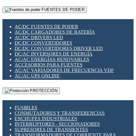
RELÉS INTELIGENTES WIFI
GATEWAY LORAWAN
RELÉS MINIATURA DE POTENCIA
FUENTES DE PODER
GESTIÓN DE REDES
SENSORES MAGNÉTICOS
INFRAESTRUCTURA ETHERCAT
SOPORTE PARA CIRCUITO IMPRESO
PERIFÉRICOS DE RED
SOQUETES PARA RELÉ
AC/DC FUENTES DE PODER
PLACAS MODULARES IOT
SWITCH Y MICROSWITCH
AC/DC CARGADORES DE BATERÍA
SWITCHES Y REDES WIFI
TARJETAS PI
AC/DC DRIVERS LED
SOLUCIONES IOT
UNIÓN Y DERIVACIÓN DE CABLE
DC/DC CONVERTIDORES
SOLUCIONES LORAWAN
DC/DC CONVERTIDORES DRIVER LED
SOLUCIONES RED CELULAR
DC/AC INVERSORES DE ENERGÍA
SEGURIDAD PARA REDES
AC/AC ENERGÍAS RENOVABLES
SWITCHES LAN
ACCESORIOS PARA FUENTES
TELEFONÍA IP (VOIP)
AC/AC VARIADORES DE FRECUENCIA VDF
VIGILANCIA IP (CCTV)
AC/AC UPS ONLINE
MESHTASTIC
PROTECCIÓN
FUSIBLES
CONMUTADORES Y TRANSFERENCIAS
ENCHUFES INDUSTRIALES
INTERRUPTORES - SECCIONADORES
SUPRESORES DE TRANSIENTES
TRANSFORMADORES DE CORRIENTE PARA