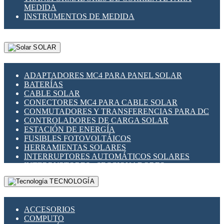
MEDIDA
INSTRUMENTOS DE MEDIDA
SOLAR
ADAPTADORES MC4 PARA PANEL SOLAR
BATERÍAS
CABLE SOLAR
CONECTORES MC4 PARA CABLE SOLAR
CONMUTADORES Y TRANSFERENCIAS PARA DC
CONTROLADORES DE CARGA SOLAR
ESTACIÓN DE ENERGÍA
FUSIBLES FOTOVOLTÁICOS
HERRAMIENTAS SOLARES
INTERRUPTORES AUTOMÁTICOS SOLARES
INTERRUPTORES - SECCIONADORES
FOTOVOLTÁICOS
TECNOLOGÍA
MONTAJE PANEL SOLAR
PORTA FUSIBLES Y SECCIONADORES
FOTOVOLTAICOS
ACCESORIOS
SUPRESOR DE TRANSIENTES SPDS PARA
COMPUTO
APLICACIONES FOTOVOLTAICAS