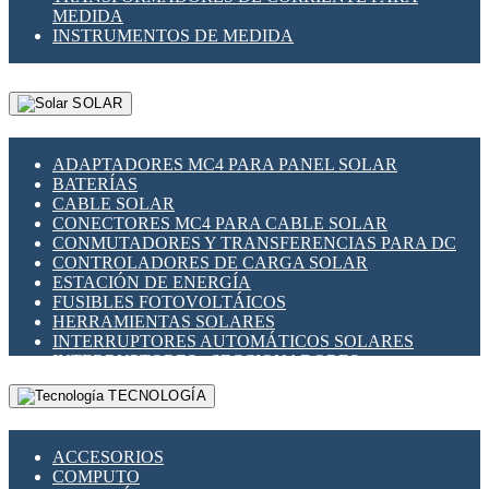
MEDIDA
INSTRUMENTOS DE MEDIDA
SOLAR
ADAPTADORES MC4 PARA PANEL SOLAR
BATERÍAS
CABLE SOLAR
CONECTORES MC4 PARA CABLE SOLAR
CONMUTADORES Y TRANSFERENCIAS PARA DC
CONTROLADORES DE CARGA SOLAR
ESTACIÓN DE ENERGÍA
FUSIBLES FOTOVOLTÁICOS
HERRAMIENTAS SOLARES
INTERRUPTORES AUTOMÁTICOS SOLARES
INTERRUPTORES - SECCIONADORES
FOTOVOLTÁICOS
TECNOLOGÍA
MONTAJE PANEL SOLAR
PORTA FUSIBLES Y SECCIONADORES
FOTOVOLTAICOS
ACCESORIOS
SUPRESOR DE TRANSIENTES SPDS PARA
COMPUTO
APLICACIONES FOTOVOLTAICAS