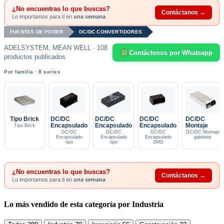
¿No encuentras lo que buscas?
Contáctanos →
Lo importamos para ti en
una semana
FUENTES DE PODER
DC/DC CONVERTIDORES
ADELSYSTEM, MEAN WELL · 108
Contáctenos por Whatsapp
productos publicados
Por familia · 8 series
Tipo Brick
DC/DC
DC/DC
DC/DC
DC/DC
Encapsulado
Encapsulado
Encapsulado
Montaje
Tipo Brick
DC/DC
DC/DC
DC/DC
DC/DC Montaje
Encapsulado
Encapsulado
Encapsulado
gabinete
tipo
tipo
SMD
¿No encuentras lo que buscas?
Contáctanos →
Lo importamos para ti en
una semana
Lo más vendido de esta categoría por Industria