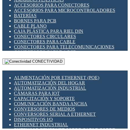
ENCHUFES INDUSTRIALES
ACCESORIOS PARA CONECTORES
INDICADORES PARA PANEL
ACCESORIOS PARA MICROCONTROLADORES
INTERFACES DE RELÉ
BATERÍAS
INTERRUPTORES FIN DE CARRERA
BORNES PARA PCB
LLAVES CONMUTADORAS
CABLE PLANO
MEDIDORES DE ENERGÍA Y TC'S DE CORRIENTE
CAJA PLÁSTICA PARA RIEL DIN
MOTORES PASO A PASO
CONECTORES CIRCULARES
PANTALLAS HMI
CONECTORES PARA CABLE
PLC -CONTROLADORES LÓGICO PROGRAMABLES
CONECTORES PARA TELECOMUNICACIONES
PROGRAMADORES DE HORARIO
CONECTORES CABLE A PCB
PROTECCIÓN ELÉCTRICA
CONECTORES PCB A CABLE
RELÉS DE PROTECCIÓN
CONECTIVIDAD
DIP SWITCHES
SENSORES CAPACITIVOS
DISPLAYS 7 SEGMENTOS
SENSORES DE POSICIÓN LINEAL
FUSIBLES Y PORTAFUSIBLES
SENSORES FOTOELÉCTRICOS
ALIMENTACIÓN POR ETHERNET (POE)
HERRAMIENTAS VARIAS
SENSORES INDUCTIVOS
AUTOMATIZACIÓN DEL HOGAR
ILUMINACIÓN LED
TEMPORIZADORES
AUTOMATIZACIÓN INDUSTRIAL
INTERRUPTORES REED
VARIACS
CÁMARAS PARA IOT
INTERFACES DE RELÉ
VARIADORES DE FRECUENCIA [VDF]
CAPACITACIÓN Y SOPORTE
OTROS RELÉS
SECCIONADORES - INTERRUPTORES
COMUNICACIÓN BANDA ANCHA
PROTECCIÓN TÉRMICA
MAQUINARIA
CONVERSORES DE MEDIOS
RELÉS AUTOMOTRICES
CONVERSORES SERIAL A ETHERNET
RELÉS DE SEÑAL
DISPOSITIVOS I/O
RELÉS DE ESTADO SÓLIDO SSR
ETHERNET INDUSTRIAL
RELÉS INDUSTRIALES
EXTENSOR ETHERNET SOBRE CABLE COBRE