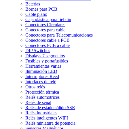
Baterías
Bornes para PCB
Cable plano
Caja plástica para riel din
Conectores Circulares
Conectores para cable
Conectores para Telecomunicaciones
Conectores cable a PCB
Conectores PCB a cable
DIP Switches
Displays 7 segmentos
Fusibles y portafusibles
Herramientas varias
Iluminación LED
Interruptores Reed
Interfaces de relé
Otros relés
Protección térmica
Relés automotrices
Relés de señal
Relés de estado sólido SSR
Relés Industriales
Relés inteligentes WIFI
Relés miniatura de potencia
Sensores Magnéticos