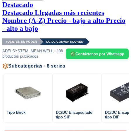
Destacado
Destacado
Llegadas más recientes
Nombre (A-Z)
Precio - bajo a alto
Precio
- alto a bajo
FUENTES DE PODER
DC/DC CONVERTIDORES
ADELSYSTEM, MEAN WELL · 108
Contáctenos por Whatsapp
productos publicados
Subcategorías · 8 series
Tipo Brick
DC/DC Encapsulado
DC/DC Encaps
tipo SIP
tipo DIP