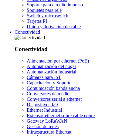
Soporte para circuito impreso
Soquetes para relé
Switch y microswitch
Tarjetas PI
Unión y derivación de cable
Conectividad
Conectividad
Alimentación por ethernet (PoE)
Automatización del hogar
Automatización Industrial
Cámaras para IoT
Capacitación y Soporte
Comunicación banda ancha
Conversores de medios
Conversores serial a ethernet
Dispositivos I/O
Ethernet Industrial
Extensor ethernet sobre cable cobre
Gateway LoRaWAN
Gestión de redes
Infraestructura Ethercat