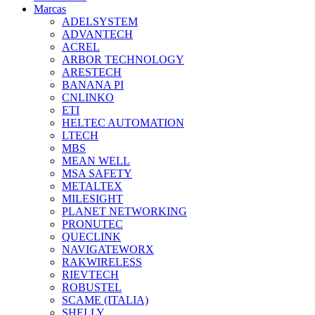
Marcas
ADELSYSTEM
ADVANTECH
ACREL
ARBOR TECHNOLOGY
ARESTECH
BANANA PI
CNLINKO
ETI
HELTEC AUTOMATION
LTECH
MBS
MEAN WELL
MSA SAFETY
METALTEX
MILESIGHT
PLANET NETWORKING
PRONUTEC
QUECLINK
NAVIGATEWORX
RAKWIRELESS
RIEVTECH
ROBUSTEL
SCAME (ITALIA)
SHELLY