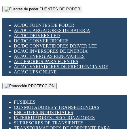
RELÉS INTELIGENTES WIFI
GATEWAY LORAWAN
RELÉS MINIATURA DE POTENCIA
FUENTES DE PODER
GESTIÓN DE REDES
SENSORES MAGNÉTICOS
INFRAESTRUCTURA ETHERCAT
SOPORTE PARA CIRCUITO IMPRESO
PERIFÉRICOS DE RED
SOQUETES PARA RELÉ
AC/DC FUENTES DE PODER
PLACAS MODULARES IOT
SWITCH Y MICROSWITCH
AC/DC CARGADORES DE BATERÍA
SWITCHES Y REDES WIFI
TARJETAS PI
AC/DC DRIVERS LED
SOLUCIONES IOT
UNIÓN Y DERIVACIÓN DE CABLE
DC/DC CONVERTIDORES
SOLUCIONES LORAWAN
DC/DC CONVERTIDORES DRIVER LED
SOLUCIONES RED CELULAR
DC/AC INVERSORES DE ENERGÍA
SEGURIDAD PARA REDES
AC/AC ENERGÍAS RENOVABLES
SWITCHES LAN
ACCESORIOS PARA FUENTES
TELEFONÍA IP (VOIP)
AC/AC VARIADORES DE FRECUENCIA VDF
VIGILANCIA IP (CCTV)
AC/AC UPS ONLINE
MESHTASTIC
PROTECCIÓN
FUSIBLES
CONMUTADORES Y TRANSFERENCIAS
ENCHUFES INDUSTRIALES
INTERRUPTORES - SECCIONADORES
SUPRESORES DE TRANSIENTES
TRANSFORMADORES DE CORRIENTE PARA