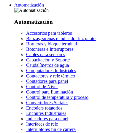
Automatización
Automatización
Accesorios para tableros
Balizas, sirenas e indicador luz piloto
Borneras y bloque terminal
Botoneras e Interruptores
Cables para sensores
Capacitación y Soporte
Caudalímetros de agua
Computadores Industriales
Contactores y relé térmico
Contadores para panel
Control de Nivel
Control para Iluminación
Control de temperatura y proceso
Convertidores Seriales
Encoders rotatorios
Enchufes Industriales
Indicadores para panel
Interfaces de relé
Interruptores fin de carrera