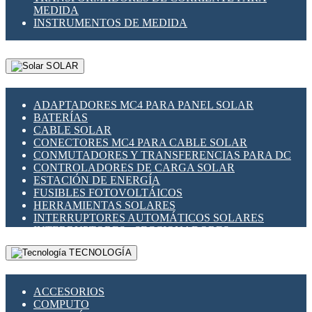
MEDIDA
INSTRUMENTOS DE MEDIDA
SOLAR
ADAPTADORES MC4 PARA PANEL SOLAR
BATERÍAS
CABLE SOLAR
CONECTORES MC4 PARA CABLE SOLAR
CONMUTADORES Y TRANSFERENCIAS PARA DC
CONTROLADORES DE CARGA SOLAR
ESTACIÓN DE ENERGÍA
FUSIBLES FOTOVOLTÁICOS
HERRAMIENTAS SOLARES
INTERRUPTORES AUTOMÁTICOS SOLARES
INTERRUPTORES - SECCIONADORES
FOTOVOLTÁICOS
TECNOLOGÍA
MONTAJE PANEL SOLAR
PORTA FUSIBLES Y SECCIONADORES
FOTOVOLTAICOS
ACCESORIOS
SUPRESOR DE TRANSIENTES SPDS PARA
COMPUTO
APLICACIONES FOTOVOLTAICAS