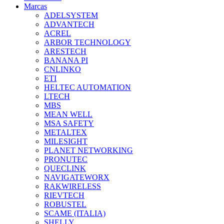
Marcas
ADELSYSTEM
ADVANTECH
ACREL
ARBOR TECHNOLOGY
ARESTECH
BANANA PI
CNLINKO
ETI
HELTEC AUTOMATION
LTECH
MBS
MEAN WELL
MSA SAFETY
METALTEX
MILESIGHT
PLANET NETWORKING
PRONUTEC
QUECLINK
NAVIGATEWORX
RAKWIRELESS
RIEVTECH
ROBUSTEL
SCAME (ITALIA)
SHELLY