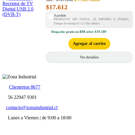
SKU:
DTR-100D
#1 mas vendido
$
17.612
A pedido
PRODUCTO SIN STOCK, SE IMPORTA A PEDIDO.
Tiempo de entrega 8 a 12 días hábiles.
Despacho
gratis en RM
sobre $59.500
Agregar al carrito
Ver detalles
Chesterton 8677
56 22947 9301
contacto@zonaindustrial.cl
Lunes a Viernes | de 9:00 a 18:00