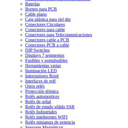
Baterías
Bornes para PCB
Cable plano
Caja plástica para riel din
Conectores Circulares
Conectores para cable
Conectores para Telecomunicaciones
Conectores cable a PCB
Conectores PCB a cable
DIP Switches
Displays 7 segmentos
Fusibles y portafusibles
Herramientas varias
Iluminación LED
Interruptores Reed
Interfaces de relé
Otros relés
Protección térmica
Relés automotrices
Relés de señal
Relés de estado sólido SSR
Relés Industriales
Relés inteligentes WIFI
Relés miniatura de potencia
Sensores Magnéticos