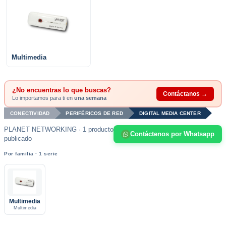
Multimedia
¿No encuentras lo que buscas?
Contáctanos →
Lo importamos para ti en
una semana
CONECTIVIDAD
PERIFÉRICOS DE RED
DIGITAL MEDIA CENTER
PLANET NETWORKING · 1 producto
Contáctenos por Whatsapp
publicado
Por familia · 1 serie
Multimedia
Multimedia