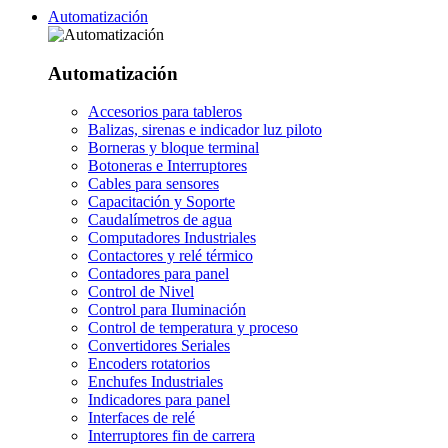
Automatización
Automatización
Accesorios para tableros
Balizas, sirenas e indicador luz piloto
Borneras y bloque terminal
Botoneras e Interruptores
Cables para sensores
Capacitación y Soporte
Caudalímetros de agua
Computadores Industriales
Contactores y relé térmico
Contadores para panel
Control de Nivel
Control para Iluminación
Control de temperatura y proceso
Convertidores Seriales
Encoders rotatorios
Enchufes Industriales
Indicadores para panel
Interfaces de relé
Interruptores fin de carrera