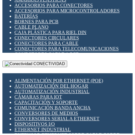
ENCHUFES INDUSTRIALES
ACCESORIOS PARA CONECTORES
INDICADORES PARA PANEL
ACCESORIOS PARA MICROCONTROLADORES
INTERFACES DE RELÉ
BATERÍAS
INTERRUPTORES FIN DE CARRERA
BORNES PARA PCB
LLAVES CONMUTADORAS
CABLE PLANO
MEDIDORES DE ENERGÍA Y TC'S DE CORRIENTE
CAJA PLÁSTICA PARA RIEL DIN
MOTORES PASO A PASO
CONECTORES CIRCULARES
PANTALLAS HMI
CONECTORES PARA CABLE
PLC -CONTROLADORES LÓGICO PROGRAMABLES
CONECTORES PARA TELECOMUNICACIONES
PROGRAMADORES DE HORARIO
CONECTORES CABLE A PCB
PROTECCIÓN ELÉCTRICA
CONECTORES PCB A CABLE
RELÉS DE PROTECCIÓN
CONECTIVIDAD
DIP SWITCHES
SENSORES CAPACITIVOS
DISPLAYS 7 SEGMENTOS
SENSORES DE POSICIÓN LINEAL
FUSIBLES Y PORTAFUSIBLES
SENSORES FOTOELÉCTRICOS
ALIMENTACIÓN POR ETHERNET (POE)
HERRAMIENTAS VARIAS
SENSORES INDUCTIVOS
AUTOMATIZACIÓN DEL HOGAR
ILUMINACIÓN LED
TEMPORIZADORES
AUTOMATIZACIÓN INDUSTRIAL
INTERRUPTORES REED
VARIACS
CÁMARAS PARA IOT
INTERFACES DE RELÉ
VARIADORES DE FRECUENCIA [VDF]
CAPACITACIÓN Y SOPORTE
OTROS RELÉS
SECCIONADORES - INTERRUPTORES
COMUNICACIÓN BANDA ANCHA
PROTECCIÓN TÉRMICA
MAQUINARIA
CONVERSORES DE MEDIOS
RELÉS AUTOMOTRICES
CONVERSORES SERIAL A ETHERNET
RELÉS DE SEÑAL
DISPOSITIVOS I/O
RELÉS DE ESTADO SÓLIDO SSR
ETHERNET INDUSTRIAL
RELÉS INDUSTRIALES
EXTENSOR ETHERNET SOBRE CABLE COBRE