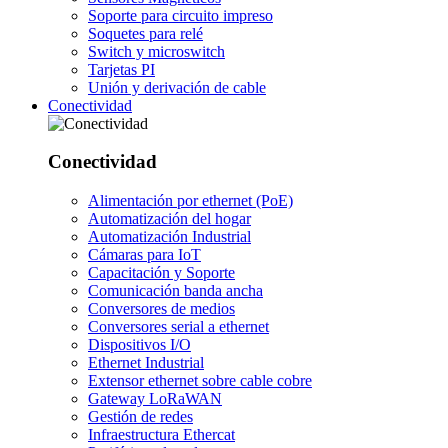
Soporte para circuito impreso
Soquetes para relé
Switch y microswitch
Tarjetas PI
Unión y derivación de cable
Conectividad
Conectividad
Alimentación por ethernet (PoE)
Automatización del hogar
Automatización Industrial
Cámaras para IoT
Capacitación y Soporte
Comunicación banda ancha
Conversores de medios
Conversores serial a ethernet
Dispositivos I/O
Ethernet Industrial
Extensor ethernet sobre cable cobre
Gateway LoRaWAN
Gestión de redes
Infraestructura Ethercat