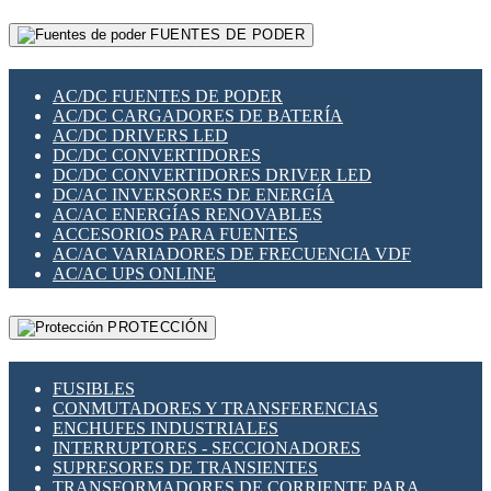
RELÉS INTELIGENTES WIFI
GATEWAY LORAWAN
RELÉS MINIATURA DE POTENCIA
FUENTES DE PODER
GESTIÓN DE REDES
SENSORES MAGNÉTICOS
INFRAESTRUCTURA ETHERCAT
SOPORTE PARA CIRCUITO IMPRESO
PERIFÉRICOS DE RED
SOQUETES PARA RELÉ
AC/DC FUENTES DE PODER
PLACAS MODULARES IOT
SWITCH Y MICROSWITCH
AC/DC CARGADORES DE BATERÍA
SWITCHES Y REDES WIFI
TARJETAS PI
AC/DC DRIVERS LED
SOLUCIONES IOT
UNIÓN Y DERIVACIÓN DE CABLE
DC/DC CONVERTIDORES
SOLUCIONES LORAWAN
DC/DC CONVERTIDORES DRIVER LED
SOLUCIONES RED CELULAR
DC/AC INVERSORES DE ENERGÍA
SEGURIDAD PARA REDES
AC/AC ENERGÍAS RENOVABLES
SWITCHES LAN
ACCESORIOS PARA FUENTES
TELEFONÍA IP (VOIP)
AC/AC VARIADORES DE FRECUENCIA VDF
VIGILANCIA IP (CCTV)
AC/AC UPS ONLINE
MESHTASTIC
PROTECCIÓN
FUSIBLES
CONMUTADORES Y TRANSFERENCIAS
ENCHUFES INDUSTRIALES
INTERRUPTORES - SECCIONADORES
SUPRESORES DE TRANSIENTES
TRANSFORMADORES DE CORRIENTE PARA