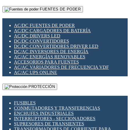
RELÉS INTELIGENTES WIFI
GATEWAY LORAWAN
RELÉS MINIATURA DE POTENCIA
FUENTES DE PODER
GESTIÓN DE REDES
SENSORES MAGNÉTICOS
INFRAESTRUCTURA ETHERCAT
SOPORTE PARA CIRCUITO IMPRESO
PERIFÉRICOS DE RED
SOQUETES PARA RELÉ
AC/DC FUENTES DE PODER
PLACAS MODULARES IOT
SWITCH Y MICROSWITCH
AC/DC CARGADORES DE BATERÍA
SWITCHES Y REDES WIFI
TARJETAS PI
AC/DC DRIVERS LED
SOLUCIONES IOT
UNIÓN Y DERIVACIÓN DE CABLE
DC/DC CONVERTIDORES
SOLUCIONES LORAWAN
DC/DC CONVERTIDORES DRIVER LED
SOLUCIONES RED CELULAR
DC/AC INVERSORES DE ENERGÍA
SEGURIDAD PARA REDES
AC/AC ENERGÍAS RENOVABLES
SWITCHES LAN
ACCESORIOS PARA FUENTES
TELEFONÍA IP (VOIP)
AC/AC VARIADORES DE FRECUENCIA VDF
VIGILANCIA IP (CCTV)
AC/AC UPS ONLINE
MESHTASTIC
PROTECCIÓN
FUSIBLES
CONMUTADORES Y TRANSFERENCIAS
ENCHUFES INDUSTRIALES
INTERRUPTORES - SECCIONADORES
SUPRESORES DE TRANSIENTES
TRANSFORMADORES DE CORRIENTE PARA