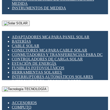
MEDIDA
INSTRUMENTOS DE MEDIDA
SOLAR
ADAPTADORES MC4 PARA PANEL SOLAR
BATERÍAS
CABLE SOLAR
CONECTORES MC4 PARA CABLE SOLAR
CONMUTADORES Y TRANSFERENCIAS PARA DC
CONTROLADORES DE CARGA SOLAR
ESTACIÓN DE ENERGÍA
FUSIBLES FOTOVOLTÁICOS
HERRAMIENTAS SOLARES
INTERRUPTORES AUTOMÁTICOS SOLARES
INTERRUPTORES - SECCIONADORES
FOTOVOLTÁICOS
TECNOLOGÍA
MONTAJE PANEL SOLAR
PORTA FUSIBLES Y SECCIONADORES
FOTOVOLTAICOS
ACCESORIOS
SUPRESOR DE TRANSIENTES SPDS PARA
COMPUTO
APLICACIONES FOTOVOLTAICAS