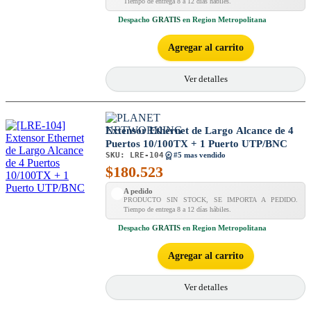
Tiempo de entrega 8 a 12 días hábiles.
Despacho
GRATIS
en Region Metropolitana
Agregar al carrito
Ver detalles
Extensor Ethernet de Largo Alcance de 4
Puertos 10/100TX + 1 Puerto UTP/BNC
SKU:
LRE-104
#5 mas vendido
$
180.523
A pedido
PRODUCTO SIN STOCK, SE IMPORTA A PEDIDO.
Tiempo de entrega 8 a 12 días hábiles.
Despacho
GRATIS
en Region Metropolitana
Agregar al carrito
Ver detalles