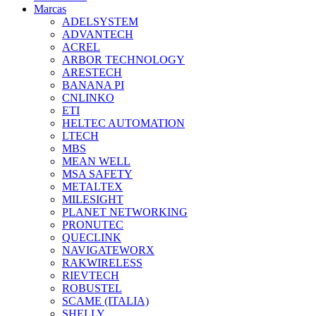
Marcas
ADELSYSTEM
ADVANTECH
ACREL
ARBOR TECHNOLOGY
ARESTECH
BANANA PI
CNLINKO
ETI
HELTEC AUTOMATION
LTECH
MBS
MEAN WELL
MSA SAFETY
METALTEX
MILESIGHT
PLANET NETWORKING
PRONUTEC
QUECLINK
NAVIGATEWORX
RAKWIRELESS
RIEVTECH
ROBUSTEL
SCAME (ITALIA)
SHELLY