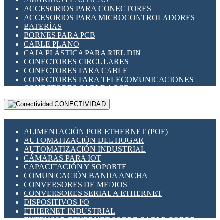
ENCHUFES INDUSTRIALES
ACCESORIOS PARA CONECTORES
INDICADORES PARA PANEL
ACCESORIOS PARA MICROCONTROLADORES
INTERFACES DE RELÉ
BATERÍAS
INTERRUPTORES FIN DE CARRERA
BORNES PARA PCB
LLAVES CONMUTADORAS
CABLE PLANO
MEDIDORES DE ENERGÍA Y TC'S DE CORRIENTE
CAJA PLÁSTICA PARA RIEL DIN
MOTORES PASO A PASO
CONECTORES CIRCULARES
PANTALLAS HMI
CONECTORES PARA CABLE
PLC -CONTROLADORES LÓGICO PROGRAMABLES
CONECTORES PARA TELECOMUNICACIONES
PROGRAMADORES DE HORARIO
CONECTORES CABLE A PCB
PROTECCIÓN ELÉCTRICA
CONECTORES PCB A CABLE
RELÉS DE PROTECCIÓN
CONECTIVIDAD
DIP SWITCHES
SENSORES CAPACITIVOS
DISPLAYS 7 SEGMENTOS
SENSORES DE POSICIÓN LINEAL
FUSIBLES Y PORTAFUSIBLES
SENSORES FOTOELÉCTRICOS
ALIMENTACIÓN POR ETHERNET (POE)
HERRAMIENTAS VARIAS
SENSORES INDUCTIVOS
AUTOMATIZACIÓN DEL HOGAR
ILUMINACIÓN LED
TEMPORIZADORES
AUTOMATIZACIÓN INDUSTRIAL
INTERRUPTORES REED
VARIACS
CÁMARAS PARA IOT
INTERFACES DE RELÉ
VARIADORES DE FRECUENCIA [VDF]
CAPACITACIÓN Y SOPORTE
OTROS RELÉS
SECCIONADORES - INTERRUPTORES
COMUNICACIÓN BANDA ANCHA
PROTECCIÓN TÉRMICA
MAQUINARIA
CONVERSORES DE MEDIOS
RELÉS AUTOMOTRICES
CONVERSORES SERIAL A ETHERNET
RELÉS DE SEÑAL
DISPOSITIVOS I/O
RELÉS DE ESTADO SÓLIDO SSR
ETHERNET INDUSTRIAL
RELÉS INDUSTRIALES
EXTENSOR ETHERNET SOBRE CABLE COBRE