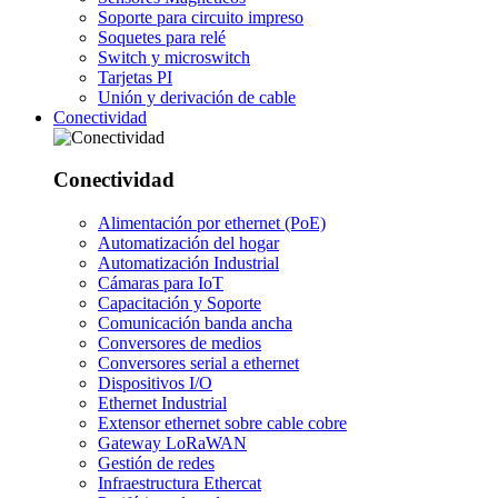
Soporte para circuito impreso
Soquetes para relé
Switch y microswitch
Tarjetas PI
Unión y derivación de cable
Conectividad
Conectividad
Alimentación por ethernet (PoE)
Automatización del hogar
Automatización Industrial
Cámaras para IoT
Capacitación y Soporte
Comunicación banda ancha
Conversores de medios
Conversores serial a ethernet
Dispositivos I/O
Ethernet Industrial
Extensor ethernet sobre cable cobre
Gateway LoRaWAN
Gestión de redes
Infraestructura Ethercat