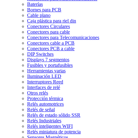
Baterías
Bornes para PCB
Cable plano
Caja plástica para riel din
Conectores Circulares
Conectores para cable
Conectores para Telecomunicaciones
Conectores cable a PCB
Conectores PCB a cable
DIP Switches
Displays 7 segmentos
Fusibles y portafusibles
Herramientas varias
Iluminación LED
Interruptores Reed
Interfaces de relé
Otros relés
Protección térmica
Relés automotrices
Relés de señal
Relés de estado sólido SSR
Relés Industriales
Relés inteligentes WIFI
Relés miniatura de potencia
Sensores Magnéticos