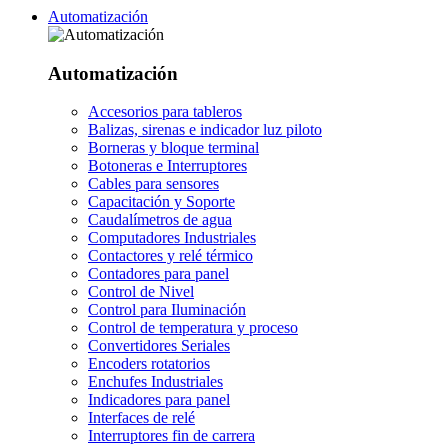
Automatización
Automatización
Accesorios para tableros
Balizas, sirenas e indicador luz piloto
Borneras y bloque terminal
Botoneras e Interruptores
Cables para sensores
Capacitación y Soporte
Caudalímetros de agua
Computadores Industriales
Contactores y relé térmico
Contadores para panel
Control de Nivel
Control para Iluminación
Control de temperatura y proceso
Convertidores Seriales
Encoders rotatorios
Enchufes Industriales
Indicadores para panel
Interfaces de relé
Interruptores fin de carrera