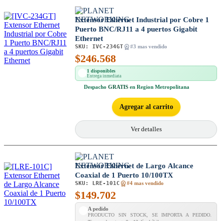
Extensor Ethernet Industrial por Cobre 1
Puerto BNC/RJ11 a 4 puertos Gigabit
Ethernet
SKU:
IVC-234GT
#3 mas vendido
$
246.568
1 disponibles
Entrega inmediata
Despacho
GRATIS
en Region Metropolitana
Agregar al carrito
Ver detalles
Extensor Ethernet de Largo Alcance
Coaxial de 1 Puerto 10/100TX
SKU:
LRE-101C
#4 mas vendido
$
149.702
A pedido
PRODUCTO SIN STOCK, SE IMPORTA A PEDIDO.