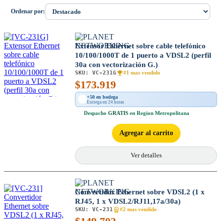
Ordenar por:
Extensor Ethernet sobre cable telefónico
10/100/1000T de 1 puerto a VDSL2 (perfil
30a con vectorización G.)
SKU:
VC-231G
#1 mas vendido
$
173.919
+50 en bodega
Entrega en 24 horas
Despacho
GRATIS
en Region Metropolitana
Agregar al carrito
Ver detalles
Convertidor Ethernet sobre VDSL2 (1 x
RJ45, 1 x VDSL2/RJ11,17a/30a)
SKU:
VC-231
#2 mas vendido