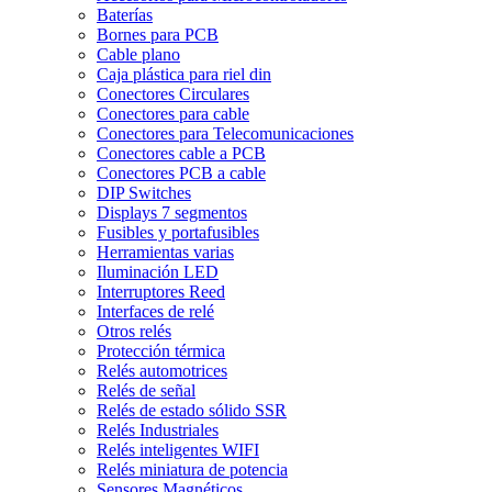
Baterías
Bornes para PCB
Cable plano
Caja plástica para riel din
Conectores Circulares
Conectores para cable
Conectores para Telecomunicaciones
Conectores cable a PCB
Conectores PCB a cable
DIP Switches
Displays 7 segmentos
Fusibles y portafusibles
Herramientas varias
Iluminación LED
Interruptores Reed
Interfaces de relé
Otros relés
Protección térmica
Relés automotrices
Relés de señal
Relés de estado sólido SSR
Relés Industriales
Relés inteligentes WIFI
Relés miniatura de potencia
Sensores Magnéticos