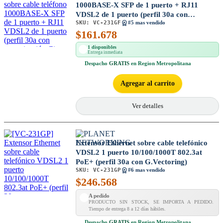
1000BASE-X SFP de 1 puerto + RJ11
VDSL2 de 1 puerto (perfil 30a con
SKU:
VC-231GF
vectorización G) (Descontinuado)
#5 mas vendido
$
161.678
1 disponibles
Entrega inmediata
Despacho
GRATIS
en Region Metropolitana
Agregar al carrito
Ver detalles
Extensor Ethernet sobre cable telefónico
VDSL2 1 puerto 10/100/1000T 802.3at
PoE+ (perfil 30a con G.Vectoring)
SKU:
VC-231GP
#6 mas vendido
$
246.568
A pedido
PRODUCTO SIN STOCK, SE IMPORTA A PEDIDO.
Tiempo de entrega 8 a 12 días hábiles.
Despacho
GRATIS
en Region Metropolitana