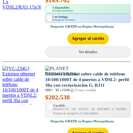
$
149.702
3 disponibles
Entrega inmediata
1 en bodega
Entrega en 24 horas
Despacho
GRATIS
en Region Metropolitana
Agregar al carrito
Ver detalles
Extensor ethernet sobre cable de teléfono
10/100/1000T de 4 puertos a VDSL2: perfil
30a con vectorización G, RJ11
SKU:
VC-234G
#3 mas vendido
$
202.538
A pedido
PRODUCTO SIN STOCK, SE IMPORTA A PEDIDO.
Tiempo de entrega 8 a 12 días hábiles.
Despacho
GRATIS
en Region Metropolitana