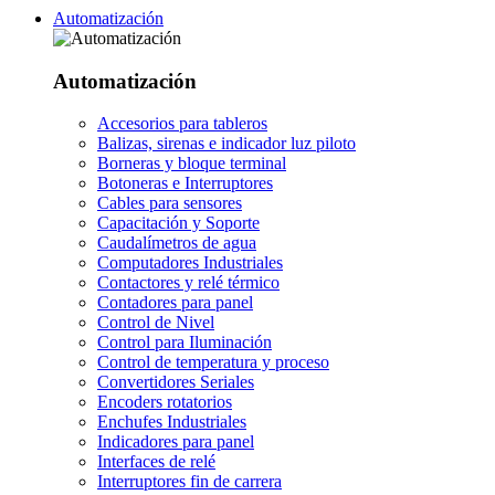
Automatización
Automatización
Accesorios para tableros
Balizas, sirenas e indicador luz piloto
Borneras y bloque terminal
Botoneras e Interruptores
Cables para sensores
Capacitación y Soporte
Caudalímetros de agua
Computadores Industriales
Contactores y relé térmico
Contadores para panel
Control de Nivel
Control para Iluminación
Control de temperatura y proceso
Convertidores Seriales
Encoders rotatorios
Enchufes Industriales
Indicadores para panel
Interfaces de relé
Interruptores fin de carrera