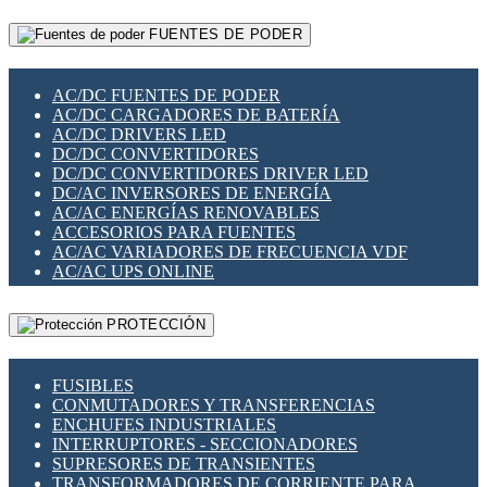
RELÉS INTELIGENTES WIFI
GATEWAY LORAWAN
RELÉS MINIATURA DE POTENCIA
FUENTES DE PODER
GESTIÓN DE REDES
SENSORES MAGNÉTICOS
INFRAESTRUCTURA ETHERCAT
SOPORTE PARA CIRCUITO IMPRESO
PERIFÉRICOS DE RED
SOQUETES PARA RELÉ
AC/DC FUENTES DE PODER
PLACAS MODULARES IOT
SWITCH Y MICROSWITCH
AC/DC CARGADORES DE BATERÍA
SWITCHES Y REDES WIFI
TARJETAS PI
AC/DC DRIVERS LED
SOLUCIONES IOT
UNIÓN Y DERIVACIÓN DE CABLE
DC/DC CONVERTIDORES
SOLUCIONES LORAWAN
DC/DC CONVERTIDORES DRIVER LED
SOLUCIONES RED CELULAR
DC/AC INVERSORES DE ENERGÍA
SEGURIDAD PARA REDES
AC/AC ENERGÍAS RENOVABLES
SWITCHES LAN
ACCESORIOS PARA FUENTES
TELEFONÍA IP (VOIP)
AC/AC VARIADORES DE FRECUENCIA VDF
VIGILANCIA IP (CCTV)
AC/AC UPS ONLINE
MESHTASTIC
PROTECCIÓN
FUSIBLES
CONMUTADORES Y TRANSFERENCIAS
ENCHUFES INDUSTRIALES
INTERRUPTORES - SECCIONADORES
SUPRESORES DE TRANSIENTES
TRANSFORMADORES DE CORRIENTE PARA