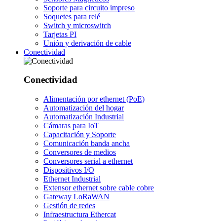
Soporte para circuito impreso
Soquetes para relé
Switch y microswitch
Tarjetas PI
Unión y derivación de cable
Conectividad
Conectividad
Alimentación por ethernet (PoE)
Automatización del hogar
Automatización Industrial
Cámaras para IoT
Capacitación y Soporte
Comunicación banda ancha
Conversores de medios
Conversores serial a ethernet
Dispositivos I/O
Ethernet Industrial
Extensor ethernet sobre cable cobre
Gateway LoRaWAN
Gestión de redes
Infraestructura Ethercat