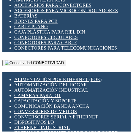
ENCHUFES INDUSTRIALES
ACCESORIOS PARA CONECTORES
INDICADORES PARA PANEL
ACCESORIOS PARA MICROCONTROLADORES
INTERFACES DE RELÉ
BATERÍAS
INTERRUPTORES FIN DE CARRERA
BORNES PARA PCB
LLAVES CONMUTADORAS
CABLE PLANO
MEDIDORES DE ENERGÍA Y TC'S DE CORRIENTE
CAJA PLÁSTICA PARA RIEL DIN
MOTORES PASO A PASO
CONECTORES CIRCULARES
PANTALLAS HMI
CONECTORES PARA CABLE
PLC -CONTROLADORES LÓGICO PROGRAMABLES
CONECTORES PARA TELECOMUNICACIONES
PROGRAMADORES DE HORARIO
CONECTORES CABLE A PCB
PROTECCIÓN ELÉCTRICA
CONECTORES PCB A CABLE
RELÉS DE PROTECCIÓN
CONECTIVIDAD
DIP SWITCHES
SENSORES CAPACITIVOS
DISPLAYS 7 SEGMENTOS
SENSORES DE POSICIÓN LINEAL
FUSIBLES Y PORTAFUSIBLES
SENSORES FOTOELÉCTRICOS
ALIMENTACIÓN POR ETHERNET (POE)
HERRAMIENTAS VARIAS
SENSORES INDUCTIVOS
AUTOMATIZACIÓN DEL HOGAR
ILUMINACIÓN LED
TEMPORIZADORES
AUTOMATIZACIÓN INDUSTRIAL
INTERRUPTORES REED
VARIACS
CÁMARAS PARA IOT
INTERFACES DE RELÉ
VARIADORES DE FRECUENCIA [VDF]
CAPACITACIÓN Y SOPORTE
OTROS RELÉS
SECCIONADORES - INTERRUPTORES
COMUNICACIÓN BANDA ANCHA
PROTECCIÓN TÉRMICA
MAQUINARIA
CONVERSORES DE MEDIOS
RELÉS AUTOMOTRICES
CONVERSORES SERIAL A ETHERNET
RELÉS DE SEÑAL
DISPOSITIVOS I/O
RELÉS DE ESTADO SÓLIDO SSR
ETHERNET INDUSTRIAL
RELÉS INDUSTRIALES
EXTENSOR ETHERNET SOBRE CABLE COBRE