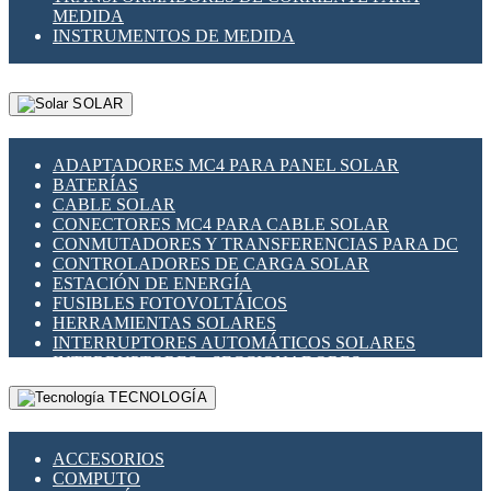
MEDIDA
INSTRUMENTOS DE MEDIDA
SOLAR
ADAPTADORES MC4 PARA PANEL SOLAR
BATERÍAS
CABLE SOLAR
CONECTORES MC4 PARA CABLE SOLAR
CONMUTADORES Y TRANSFERENCIAS PARA DC
CONTROLADORES DE CARGA SOLAR
ESTACIÓN DE ENERGÍA
FUSIBLES FOTOVOLTÁICOS
HERRAMIENTAS SOLARES
INTERRUPTORES AUTOMÁTICOS SOLARES
INTERRUPTORES - SECCIONADORES
FOTOVOLTÁICOS
TECNOLOGÍA
MONTAJE PANEL SOLAR
PORTA FUSIBLES Y SECCIONADORES
FOTOVOLTAICOS
ACCESORIOS
SUPRESOR DE TRANSIENTES SPDS PARA
COMPUTO
APLICACIONES FOTOVOLTAICAS