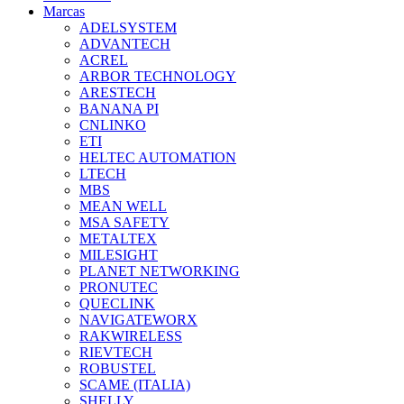
Marcas
ADELSYSTEM
ADVANTECH
ACREL
ARBOR TECHNOLOGY
ARESTECH
BANANA PI
CNLINKO
ETI
HELTEC AUTOMATION
LTECH
MBS
MEAN WELL
MSA SAFETY
METALTEX
MILESIGHT
PLANET NETWORKING
PRONUTEC
QUECLINK
NAVIGATEWORX
RAKWIRELESS
RIEVTECH
ROBUSTEL
SCAME (ITALIA)
SHELLY