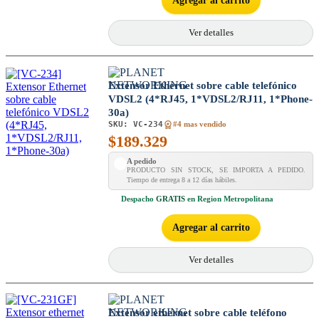
Agregar al carrito
Ver detalles
Extensor Ethernet sobre cable telefónico
VDSL2 (4*RJ45, 1*VDSL2/RJ11, 1*Phone-
30a)
SKU:
VC-234
#4 mas vendido
$
189.329
A pedido
PRODUCTO SIN STOCK, SE IMPORTA A PEDIDO.
Tiempo de entrega 8 a 12 días hábiles.
Despacho
GRATIS
en Region Metropolitana
Agregar al carrito
Ver detalles
Extensor ethernet sobre cable teléfono