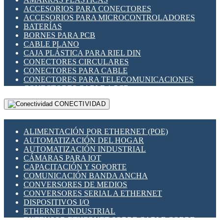
ENCHUFES INDUSTRIALES
ACCESORIOS PARA CONECTORES
INDICADORES PARA PANEL
ACCESORIOS PARA MICROCONTROLADORES
INTERFACES DE RELÉ
BATERÍAS
INTERRUPTORES FIN DE CARRERA
BORNES PARA PCB
LLAVES CONMUTADORAS
CABLE PLANO
MEDIDORES DE ENERGÍA Y TC'S DE CORRIENTE
CAJA PLÁSTICA PARA RIEL DIN
MOTORES PASO A PASO
CONECTORES CIRCULARES
PANTALLAS HMI
CONECTORES PARA CABLE
PLC -CONTROLADORES LÓGICO PROGRAMABLES
CONECTORES PARA TELECOMUNICACIONES
PROGRAMADORES DE HORARIO
CONECTORES CABLE A PCB
PROTECCIÓN ELÉCTRICA
CONECTORES PCB A CABLE
RELÉS DE PROTECCIÓN
CONECTIVIDAD
DIP SWITCHES
SENSORES CAPACITIVOS
DISPLAYS 7 SEGMENTOS
SENSORES DE POSICIÓN LINEAL
FUSIBLES Y PORTAFUSIBLES
SENSORES FOTOELÉCTRICOS
ALIMENTACIÓN POR ETHERNET (POE)
HERRAMIENTAS VARIAS
SENSORES INDUCTIVOS
AUTOMATIZACIÓN DEL HOGAR
ILUMINACIÓN LED
TEMPORIZADORES
AUTOMATIZACIÓN INDUSTRIAL
INTERRUPTORES REED
VARIACS
CÁMARAS PARA IOT
INTERFACES DE RELÉ
VARIADORES DE FRECUENCIA [VDF]
CAPACITACIÓN Y SOPORTE
OTROS RELÉS
SECCIONADORES - INTERRUPTORES
COMUNICACIÓN BANDA ANCHA
PROTECCIÓN TÉRMICA
MAQUINARIA
CONVERSORES DE MEDIOS
RELÉS AUTOMOTRICES
CONVERSORES SERIAL A ETHERNET
RELÉS DE SEÑAL
DISPOSITIVOS I/O
RELÉS DE ESTADO SÓLIDO SSR
ETHERNET INDUSTRIAL
RELÉS INDUSTRIALES
EXTENSOR ETHERNET SOBRE CABLE COBRE