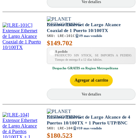
Ver detalles
Extensor Ethernet de Largo Alcance
Coaxial de 1 Puerto 10/100TX
SKU:
LRE-101C
#9 mas vendido
$
149.702
A pedido
PRODUCTO SIN STOCK, SE IMPORTA A PEDIDO.
Tiempo de entrega 8 a 12 días hábiles.
Despacho
GRATIS
en Region Metropolitana
Agregar al carrito
Ver detalles
Extensor Ethernet de Largo Alcance de 4
Puertos 10/100TX + 1 Puerto UTP/BNC
SKU:
LRE-104
#10 mas vendido
$
180.523