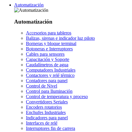
Automatización
Automatización
Accesorios para tableros
Balizas, sirenas e indicador luz piloto
Borneras y bloque terminal
Botoneras e Interruptores
Cables para sensores
Capacitación y Soporte
Caudalímetros de agua
Computadores Industriales
Contactores y relé térmico
Contadores para panel
Control de Nivel
Control para Iluminación
Control de temperatura y proceso
Convertidores Seriales
Encoders rotatorios
Enchufes Industriales
Indicadores para panel
Interfaces de relé
Interruptores fin de carrera