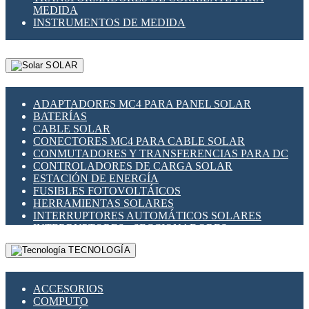
MEDIDA
INSTRUMENTOS DE MEDIDA
SOLAR
ADAPTADORES MC4 PARA PANEL SOLAR
BATERÍAS
CABLE SOLAR
CONECTORES MC4 PARA CABLE SOLAR
CONMUTADORES Y TRANSFERENCIAS PARA DC
CONTROLADORES DE CARGA SOLAR
ESTACIÓN DE ENERGÍA
FUSIBLES FOTOVOLTÁICOS
HERRAMIENTAS SOLARES
INTERRUPTORES AUTOMÁTICOS SOLARES
INTERRUPTORES - SECCIONADORES
FOTOVOLTÁICOS
TECNOLOGÍA
MONTAJE PANEL SOLAR
PORTA FUSIBLES Y SECCIONADORES
FOTOVOLTAICOS
ACCESORIOS
SUPRESOR DE TRANSIENTES SPDS PARA
COMPUTO
APLICACIONES FOTOVOLTAICAS