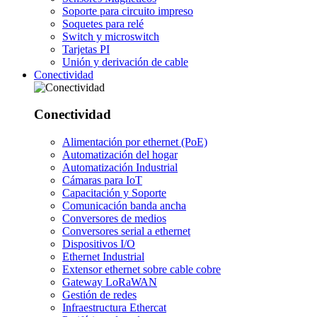
Soporte para circuito impreso
Soquetes para relé
Switch y microswitch
Tarjetas PI
Unión y derivación de cable
Conectividad
Conectividad
Alimentación por ethernet (PoE)
Automatización del hogar
Automatización Industrial
Cámaras para IoT
Capacitación y Soporte
Comunicación banda ancha
Conversores de medios
Conversores serial a ethernet
Dispositivos I/O
Ethernet Industrial
Extensor ethernet sobre cable cobre
Gateway LoRaWAN
Gestión de redes
Infraestructura Ethercat