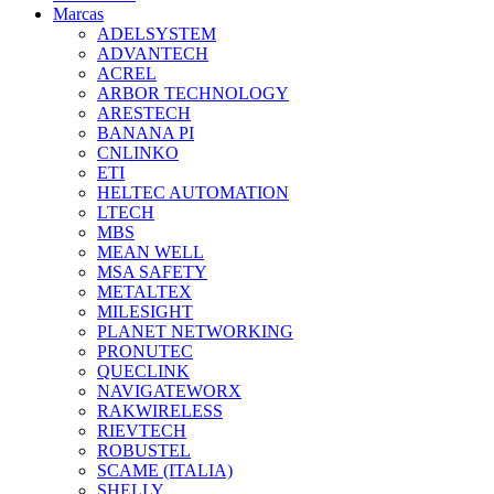
Marcas
ADELSYSTEM
ADVANTECH
ACREL
ARBOR TECHNOLOGY
ARESTECH
BANANA PI
CNLINKO
ETI
HELTEC AUTOMATION
LTECH
MBS
MEAN WELL
MSA SAFETY
METALTEX
MILESIGHT
PLANET NETWORKING
PRONUTEC
QUECLINK
NAVIGATEWORX
RAKWIRELESS
RIEVTECH
ROBUSTEL
SCAME (ITALIA)
SHELLY