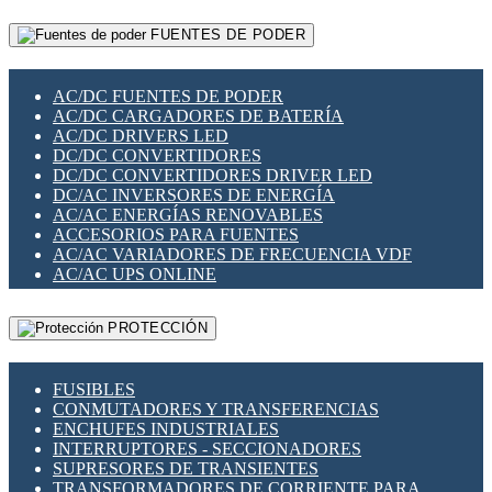
RELÉS INTELIGENTES WIFI
GATEWAY LORAWAN
RELÉS MINIATURA DE POTENCIA
FUENTES DE PODER
GESTIÓN DE REDES
SENSORES MAGNÉTICOS
INFRAESTRUCTURA ETHERCAT
SOPORTE PARA CIRCUITO IMPRESO
PERIFÉRICOS DE RED
SOQUETES PARA RELÉ
AC/DC FUENTES DE PODER
PLACAS MODULARES IOT
SWITCH Y MICROSWITCH
AC/DC CARGADORES DE BATERÍA
SWITCHES Y REDES WIFI
TARJETAS PI
AC/DC DRIVERS LED
SOLUCIONES IOT
UNIÓN Y DERIVACIÓN DE CABLE
DC/DC CONVERTIDORES
SOLUCIONES LORAWAN
DC/DC CONVERTIDORES DRIVER LED
SOLUCIONES RED CELULAR
DC/AC INVERSORES DE ENERGÍA
SEGURIDAD PARA REDES
AC/AC ENERGÍAS RENOVABLES
SWITCHES LAN
ACCESORIOS PARA FUENTES
TELEFONÍA IP (VOIP)
AC/AC VARIADORES DE FRECUENCIA VDF
VIGILANCIA IP (CCTV)
AC/AC UPS ONLINE
MESHTASTIC
PROTECCIÓN
FUSIBLES
CONMUTADORES Y TRANSFERENCIAS
ENCHUFES INDUSTRIALES
INTERRUPTORES - SECCIONADORES
SUPRESORES DE TRANSIENTES
TRANSFORMADORES DE CORRIENTE PARA