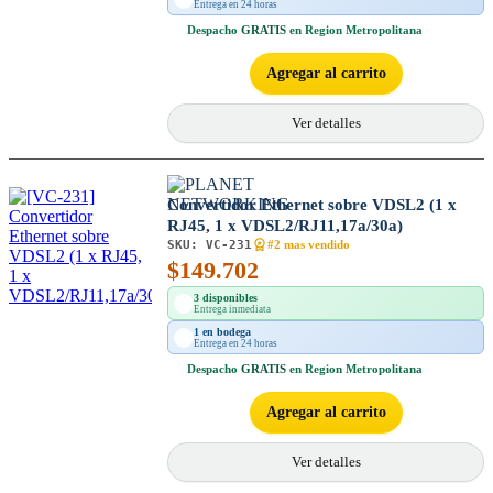
Entrega en 24 horas
Despacho
GRATIS
en Region Metropolitana
Agregar al carrito
Ver detalles
Convertidor Ethernet sobre VDSL2 (1 x
RJ45, 1 x VDSL2/RJ11,17a/30a)
SKU:
VC-231
#2 mas vendido
$
149.702
3 disponibles
Entrega inmediata
1 en bodega
Entrega en 24 horas
Despacho
GRATIS
en Region Metropolitana
Agregar al carrito
Ver detalles