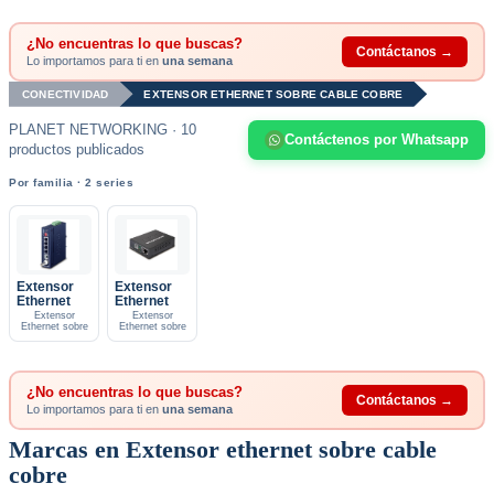
¿No encuentras lo que buscas?
Contáctanos →
Lo importamos para ti en
una semana
CONECTIVIDAD
EXTENSOR ETHERNET SOBRE CABLE COBRE
PLANET NETWORKING · 10
Contáctenos por Whatsapp
productos publicados
Por familia · 2 series
Extensor
Extensor
Ethernet
Ethernet
Extensor
Extensor
Ethernet sobre
Ethernet sobre
¿No encuentras lo que buscas?
Contáctanos →
Lo importamos para ti en
una semana
Marcas en Extensor ethernet sobre cable
cobre