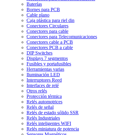
Baterías
Bornes para PCB
Cable plano
Caja plástica para riel din
Conectores Circulares
Conectores para cable
Conectores para Telecomunicaciones
Conectores cable a PCB
Conectores PCB a cable
DIP Switches
Displays 7 segmentos
Fusibles y portafusibles
Herramientas varias
Iluminación LED
Interruptores Reed
Interfaces de relé
Otros relés
Protección térmica
Relés automotrices
Relés de señal
Relés de estado sólido SSR
Relés Industriales
Relés inteligentes WIFI
Relés miniatura de potencia
Sensores Magnéticos