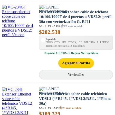
Extensor ethernet sobre cable de teléfono
10/100/1000T de 4 puertos a VDSL2: perfil
30a con vectorización G, RJ11
SKU:
VC-234G
#3 mas vendido
$
202.538
A pedido
PRODUCTO SIN STOCK, SE IMPORTA A PEDIDO.
Tiempo de entrega 8 a 12 días hábiles.
Despacho
GRATIS
en Region Metropolitana
Agregar al carrito
Ver detalles
Extensor Ethernet sobre cable telefónico
VDSL2 (4*RJ45, 1*VDSL2/RJ11, 1*Phone-
30a)
SKU:
VC-234
#4 mas vendido
$
189.329