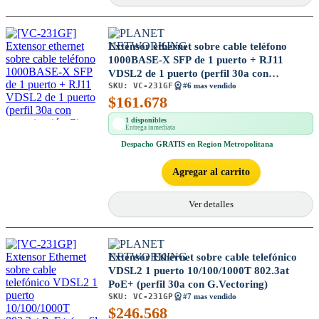
Extensor ethernet sobre cable teléfono
1000BASE-X SFP de 1 puerto + RJ11
VDSL2 de 1 puerto (perfil 30a con
SKU:
VC-231GF
vectorización G) (Descontinuado)
#6 mas vendido
$
161.678
1 disponibles
Entrega inmediata
Despacho
GRATIS
en Region Metropolitana
Agregar al carrito
Ver detalles
Extensor Ethernet sobre cable telefónico
VDSL2 1 puerto 10/100/1000T 802.3at
PoE+ (perfil 30a con G.Vectoring)
SKU:
VC-231GP
#7 mas vendido
$
246.568