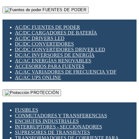
RELÉS INTELIGENTES WIFI
GATEWAY LORAWAN
RELÉS MINIATURA DE POTENCIA
FUENTES DE PODER
GESTIÓN DE REDES
SENSORES MAGNÉTICOS
INFRAESTRUCTURA ETHERCAT
SOPORTE PARA CIRCUITO IMPRESO
PERIFÉRICOS DE RED
SOQUETES PARA RELÉ
AC/DC FUENTES DE PODER
PLACAS MODULARES IOT
SWITCH Y MICROSWITCH
AC/DC CARGADORES DE BATERÍA
SWITCHES Y REDES WIFI
TARJETAS PI
AC/DC DRIVERS LED
SOLUCIONES IOT
UNIÓN Y DERIVACIÓN DE CABLE
DC/DC CONVERTIDORES
SOLUCIONES LORAWAN
DC/DC CONVERTIDORES DRIVER LED
SOLUCIONES RED CELULAR
DC/AC INVERSORES DE ENERGÍA
SEGURIDAD PARA REDES
AC/AC ENERGÍAS RENOVABLES
SWITCHES LAN
ACCESORIOS PARA FUENTES
TELEFONÍA IP (VOIP)
AC/AC VARIADORES DE FRECUENCIA VDF
VIGILANCIA IP (CCTV)
AC/AC UPS ONLINE
MESHTASTIC
PROTECCIÓN
FUSIBLES
CONMUTADORES Y TRANSFERENCIAS
ENCHUFES INDUSTRIALES
INTERRUPTORES - SECCIONADORES
SUPRESORES DE TRANSIENTES
TRANSFORMADORES DE CORRIENTE PARA