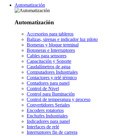
Automatización
Automatización
Accesorios para tableros
Balizas, sirenas e indicador luz piloto
Borneras y bloque terminal
Botoneras e Interruptores
Cables para sensores
Capacitación y Soporte
Caudalímetros de agua
Computadores Industriales
Contactores y relé térmico
Contadores para panel
Control de Nivel
Control para Iluminación
Control de temperatura y proceso
Convertidores Seriales
Encoders rotatorios
Enchufes Industriales
Indicadores para panel
Interfaces de relé
Interruptores fin de carrera