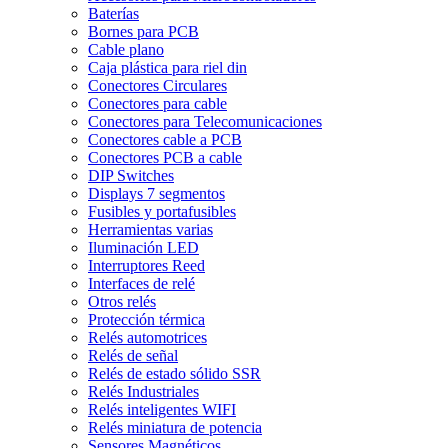
Baterías
Bornes para PCB
Cable plano
Caja plástica para riel din
Conectores Circulares
Conectores para cable
Conectores para Telecomunicaciones
Conectores cable a PCB
Conectores PCB a cable
DIP Switches
Displays 7 segmentos
Fusibles y portafusibles
Herramientas varias
Iluminación LED
Interruptores Reed
Interfaces de relé
Otros relés
Protección térmica
Relés automotrices
Relés de señal
Relés de estado sólido SSR
Relés Industriales
Relés inteligentes WIFI
Relés miniatura de potencia
Sensores Magnéticos