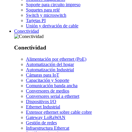
Soporte para circuito impreso
Soquetes para relé
Switch y microswitch
Tarjetas PI
Unión y derivación de cable
Conectividad
Conectividad
Alimentación por ethernet (PoE)
Automatización del hogar
Automatización Industrial
Cámaras para IoT
Capacitación y Soporte
Comunicación banda ancha
Conversores de medios
Conversores serial a ethernet
Dispositivos I/O
Ethernet Industrial
Extensor ethernet sobre cable cobre
Gateway LoRaWAN
Gestión de redes
Infraestructura Ethercat