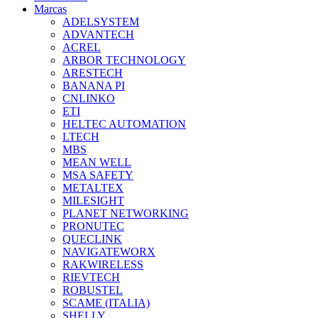
Marcas
ADELSYSTEM
ADVANTECH
ACREL
ARBOR TECHNOLOGY
ARESTECH
BANANA PI
CNLINKO
ETI
HELTEC AUTOMATION
LTECH
MBS
MEAN WELL
MSA SAFETY
METALTEX
MILESIGHT
PLANET NETWORKING
PRONUTEC
QUECLINK
NAVIGATEWORX
RAKWIRELESS
RIEVTECH
ROBUSTEL
SCAME (ITALIA)
SHELLY