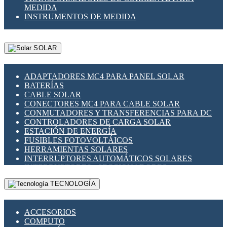
MEDIDA
INSTRUMENTOS DE MEDIDA
SOLAR
ADAPTADORES MC4 PARA PANEL SOLAR
BATERÍAS
CABLE SOLAR
CONECTORES MC4 PARA CABLE SOLAR
CONMUTADORES Y TRANSFERENCIAS PARA DC
CONTROLADORES DE CARGA SOLAR
ESTACIÓN DE ENERGÍA
FUSIBLES FOTOVOLTÁICOS
HERRAMIENTAS SOLARES
INTERRUPTORES AUTOMÁTICOS SOLARES
INTERRUPTORES - SECCIONADORES
FOTOVOLTÁICOS
TECNOLOGÍA
MONTAJE PANEL SOLAR
PORTA FUSIBLES Y SECCIONADORES
FOTOVOLTAICOS
ACCESORIOS
SUPRESOR DE TRANSIENTES SPDS PARA
COMPUTO
APLICACIONES FOTOVOLTAICAS