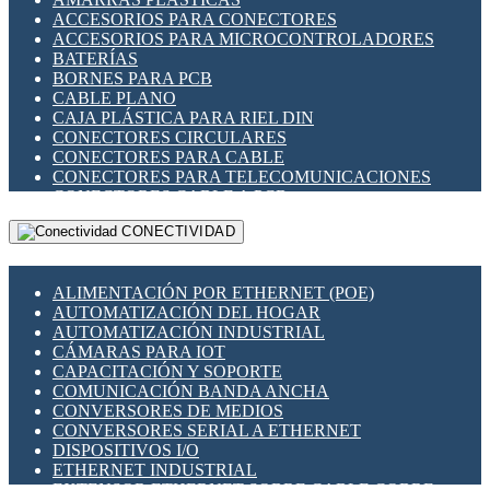
ENCHUFES INDUSTRIALES
ACCESORIOS PARA CONECTORES
INDICADORES PARA PANEL
ACCESORIOS PARA MICROCONTROLADORES
INTERFACES DE RELÉ
BATERÍAS
INTERRUPTORES FIN DE CARRERA
BORNES PARA PCB
LLAVES CONMUTADORAS
CABLE PLANO
MEDIDORES DE ENERGÍA Y TC'S DE CORRIENTE
CAJA PLÁSTICA PARA RIEL DIN
MOTORES PASO A PASO
CONECTORES CIRCULARES
PANTALLAS HMI
CONECTORES PARA CABLE
PLC -CONTROLADORES LÓGICO PROGRAMABLES
CONECTORES PARA TELECOMUNICACIONES
PROGRAMADORES DE HORARIO
CONECTORES CABLE A PCB
PROTECCIÓN ELÉCTRICA
CONECTORES PCB A CABLE
RELÉS DE PROTECCIÓN
CONECTIVIDAD
DIP SWITCHES
SENSORES CAPACITIVOS
DISPLAYS 7 SEGMENTOS
SENSORES DE POSICIÓN LINEAL
FUSIBLES Y PORTAFUSIBLES
SENSORES FOTOELÉCTRICOS
ALIMENTACIÓN POR ETHERNET (POE)
HERRAMIENTAS VARIAS
SENSORES INDUCTIVOS
AUTOMATIZACIÓN DEL HOGAR
ILUMINACIÓN LED
TEMPORIZADORES
AUTOMATIZACIÓN INDUSTRIAL
INTERRUPTORES REED
VARIACS
CÁMARAS PARA IOT
INTERFACES DE RELÉ
VARIADORES DE FRECUENCIA [VDF]
CAPACITACIÓN Y SOPORTE
OTROS RELÉS
SECCIONADORES - INTERRUPTORES
COMUNICACIÓN BANDA ANCHA
PROTECCIÓN TÉRMICA
MAQUINARIA
CONVERSORES DE MEDIOS
RELÉS AUTOMOTRICES
CONVERSORES SERIAL A ETHERNET
RELÉS DE SEÑAL
DISPOSITIVOS I/O
RELÉS DE ESTADO SÓLIDO SSR
ETHERNET INDUSTRIAL
RELÉS INDUSTRIALES
EXTENSOR ETHERNET SOBRE CABLE COBRE