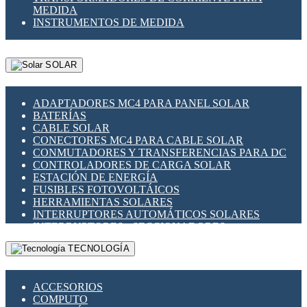
MEDIDA
INSTRUMENTOS DE MEDIDA
SOLAR
ADAPTADORES MC4 PARA PANEL SOLAR
BATERÍAS
CABLE SOLAR
CONECTORES MC4 PARA CABLE SOLAR
CONMUTADORES Y TRANSFERENCIAS PARA DC
CONTROLADORES DE CARGA SOLAR
ESTACIÓN DE ENERGÍA
FUSIBLES FOTOVOLTÁICOS
HERRAMIENTAS SOLARES
INTERRUPTORES AUTOMÁTICOS SOLARES
INTERRUPTORES - SECCIONADORES
FOTOVOLTÁICOS
TECNOLOGÍA
MONTAJE PANEL SOLAR
PORTA FUSIBLES Y SECCIONADORES
FOTOVOLTAICOS
ACCESORIOS
SUPRESOR DE TRANSIENTES SPDS PARA
COMPUTO
APLICACIONES FOTOVOLTAICAS