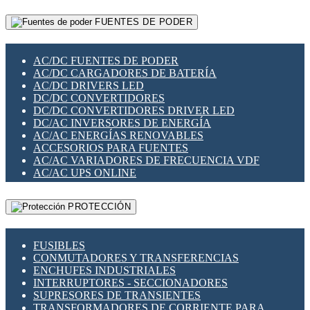
RELÉS INTELIGENTES WIFI
GATEWAY LORAWAN
RELÉS MINIATURA DE POTENCIA
FUENTES DE PODER
GESTIÓN DE REDES
SENSORES MAGNÉTICOS
INFRAESTRUCTURA ETHERCAT
SOPORTE PARA CIRCUITO IMPRESO
PERIFÉRICOS DE RED
SOQUETES PARA RELÉ
AC/DC FUENTES DE PODER
PLACAS MODULARES IOT
SWITCH Y MICROSWITCH
AC/DC CARGADORES DE BATERÍA
SWITCHES Y REDES WIFI
TARJETAS PI
AC/DC DRIVERS LED
SOLUCIONES IOT
UNIÓN Y DERIVACIÓN DE CABLE
DC/DC CONVERTIDORES
SOLUCIONES LORAWAN
DC/DC CONVERTIDORES DRIVER LED
SOLUCIONES RED CELULAR
DC/AC INVERSORES DE ENERGÍA
SEGURIDAD PARA REDES
AC/AC ENERGÍAS RENOVABLES
SWITCHES LAN
ACCESORIOS PARA FUENTES
TELEFONÍA IP (VOIP)
AC/AC VARIADORES DE FRECUENCIA VDF
VIGILANCIA IP (CCTV)
AC/AC UPS ONLINE
MESHTASTIC
PROTECCIÓN
FUSIBLES
CONMUTADORES Y TRANSFERENCIAS
ENCHUFES INDUSTRIALES
INTERRUPTORES - SECCIONADORES
SUPRESORES DE TRANSIENTES
TRANSFORMADORES DE CORRIENTE PARA