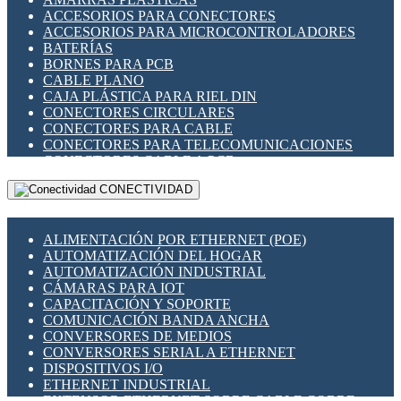
ENCHUFES INDUSTRIALES
ACCESORIOS PARA CONECTORES
INDICADORES PARA PANEL
ACCESORIOS PARA MICROCONTROLADORES
INTERFACES DE RELÉ
BATERÍAS
INTERRUPTORES FIN DE CARRERA
BORNES PARA PCB
LLAVES CONMUTADORAS
CABLE PLANO
MEDIDORES DE ENERGÍA Y TC'S DE CORRIENTE
CAJA PLÁSTICA PARA RIEL DIN
MOTORES PASO A PASO
CONECTORES CIRCULARES
PANTALLAS HMI
CONECTORES PARA CABLE
PLC -CONTROLADORES LÓGICO PROGRAMABLES
CONECTORES PARA TELECOMUNICACIONES
PROGRAMADORES DE HORARIO
CONECTORES CABLE A PCB
PROTECCIÓN ELÉCTRICA
CONECTORES PCB A CABLE
RELÉS DE PROTECCIÓN
CONECTIVIDAD
DIP SWITCHES
SENSORES CAPACITIVOS
DISPLAYS 7 SEGMENTOS
SENSORES DE POSICIÓN LINEAL
FUSIBLES Y PORTAFUSIBLES
SENSORES FOTOELÉCTRICOS
ALIMENTACIÓN POR ETHERNET (POE)
HERRAMIENTAS VARIAS
SENSORES INDUCTIVOS
AUTOMATIZACIÓN DEL HOGAR
ILUMINACIÓN LED
TEMPORIZADORES
AUTOMATIZACIÓN INDUSTRIAL
INTERRUPTORES REED
VARIACS
CÁMARAS PARA IOT
INTERFACES DE RELÉ
VARIADORES DE FRECUENCIA [VDF]
CAPACITACIÓN Y SOPORTE
OTROS RELÉS
SECCIONADORES - INTERRUPTORES
COMUNICACIÓN BANDA ANCHA
PROTECCIÓN TÉRMICA
MAQUINARIA
CONVERSORES DE MEDIOS
RELÉS AUTOMOTRICES
CONVERSORES SERIAL A ETHERNET
RELÉS DE SEÑAL
DISPOSITIVOS I/O
RELÉS DE ESTADO SÓLIDO SSR
ETHERNET INDUSTRIAL
RELÉS INDUSTRIALES
EXTENSOR ETHERNET SOBRE CABLE COBRE