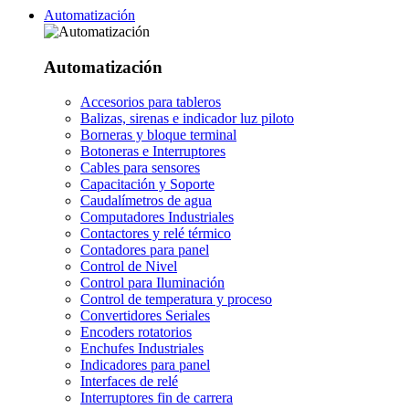
Automatización
Automatización
Accesorios para tableros
Balizas, sirenas e indicador luz piloto
Borneras y bloque terminal
Botoneras e Interruptores
Cables para sensores
Capacitación y Soporte
Caudalímetros de agua
Computadores Industriales
Contactores y relé térmico
Contadores para panel
Control de Nivel
Control para Iluminación
Control de temperatura y proceso
Convertidores Seriales
Encoders rotatorios
Enchufes Industriales
Indicadores para panel
Interfaces de relé
Interruptores fin de carrera