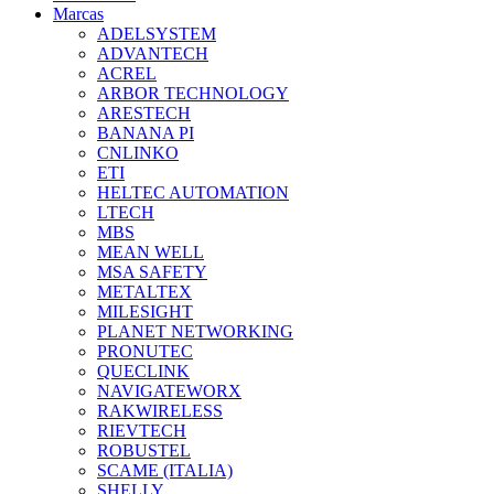
Marcas
ADELSYSTEM
ADVANTECH
ACREL
ARBOR TECHNOLOGY
ARESTECH
BANANA PI
CNLINKO
ETI
HELTEC AUTOMATION
LTECH
MBS
MEAN WELL
MSA SAFETY
METALTEX
MILESIGHT
PLANET NETWORKING
PRONUTEC
QUECLINK
NAVIGATEWORX
RAKWIRELESS
RIEVTECH
ROBUSTEL
SCAME (ITALIA)
SHELLY