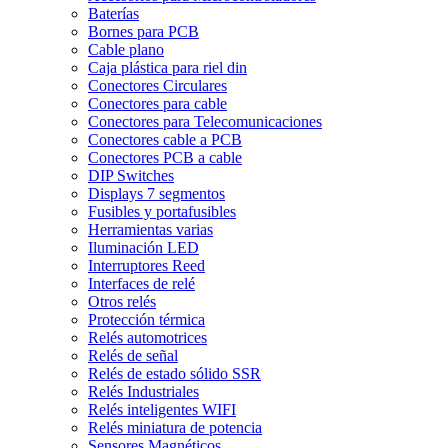
Baterías
Bornes para PCB
Cable plano
Caja plástica para riel din
Conectores Circulares
Conectores para cable
Conectores para Telecomunicaciones
Conectores cable a PCB
Conectores PCB a cable
DIP Switches
Displays 7 segmentos
Fusibles y portafusibles
Herramientas varias
Iluminación LED
Interruptores Reed
Interfaces de relé
Otros relés
Protección térmica
Relés automotrices
Relés de señal
Relés de estado sólido SSR
Relés Industriales
Relés inteligentes WIFI
Relés miniatura de potencia
Sensores Magnéticos