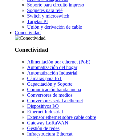
Soporte para circuito impreso
Soquetes para relé
Switch y microswitch
Tarjetas PI
Unión y derivación de cable
Conectividad
Conectividad
Alimentación por ethernet (PoE)
Automatización del hogar
Automatización Industrial
Cámaras para IoT
Capacitación y Soporte
Comunicación banda ancha
Conversores de medios
Conversores serial a ethernet
Dispositivos I/O
Ethernet Industrial
Extensor ethernet sobre cable cobre
Gateway LoRaWAN
Gestión de redes
Infraestructura Ethercat