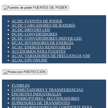
RELÉS INTELIGENTES WIFI
GATEWAY LORAWAN
RELÉS MINIATURA DE POTENCIA
FUENTES DE PODER
GESTIÓN DE REDES
SENSORES MAGNÉTICOS
INFRAESTRUCTURA ETHERCAT
SOPORTE PARA CIRCUITO IMPRESO
PERIFÉRICOS DE RED
SOQUETES PARA RELÉ
AC/DC FUENTES DE PODER
PLACAS MODULARES IOT
SWITCH Y MICROSWITCH
AC/DC CARGADORES DE BATERÍA
SWITCHES Y REDES WIFI
TARJETAS PI
AC/DC DRIVERS LED
SOLUCIONES IOT
UNIÓN Y DERIVACIÓN DE CABLE
DC/DC CONVERTIDORES
SOLUCIONES LORAWAN
DC/DC CONVERTIDORES DRIVER LED
SOLUCIONES RED CELULAR
DC/AC INVERSORES DE ENERGÍA
SEGURIDAD PARA REDES
AC/AC ENERGÍAS RENOVABLES
SWITCHES LAN
ACCESORIOS PARA FUENTES
TELEFONÍA IP (VOIP)
AC/AC VARIADORES DE FRECUENCIA VDF
VIGILANCIA IP (CCTV)
AC/AC UPS ONLINE
MESHTASTIC
PROTECCIÓN
FUSIBLES
CONMUTADORES Y TRANSFERENCIAS
ENCHUFES INDUSTRIALES
INTERRUPTORES - SECCIONADORES
SUPRESORES DE TRANSIENTES
TRANSFORMADORES DE CORRIENTE PARA