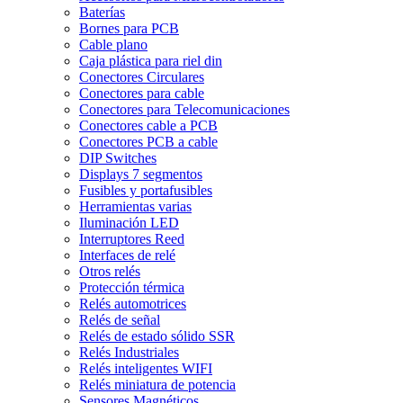
Baterías
Bornes para PCB
Cable plano
Caja plástica para riel din
Conectores Circulares
Conectores para cable
Conectores para Telecomunicaciones
Conectores cable a PCB
Conectores PCB a cable
DIP Switches
Displays 7 segmentos
Fusibles y portafusibles
Herramientas varias
Iluminación LED
Interruptores Reed
Interfaces de relé
Otros relés
Protección térmica
Relés automotrices
Relés de señal
Relés de estado sólido SSR
Relés Industriales
Relés inteligentes WIFI
Relés miniatura de potencia
Sensores Magnéticos