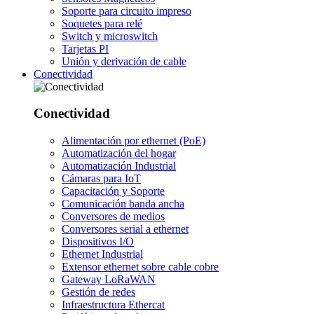
Soporte para circuito impreso
Soquetes para relé
Switch y microswitch
Tarjetas PI
Unión y derivación de cable
Conectividad
Conectividad
Alimentación por ethernet (PoE)
Automatización del hogar
Automatización Industrial
Cámaras para IoT
Capacitación y Soporte
Comunicación banda ancha
Conversores de medios
Conversores serial a ethernet
Dispositivos I/O
Ethernet Industrial
Extensor ethernet sobre cable cobre
Gateway LoRaWAN
Gestión de redes
Infraestructura Ethercat