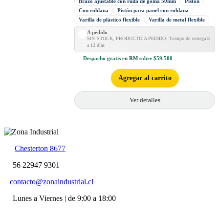
Brazo ajustable con ruda de goma 50mm
Pistón
Con roldana
Pistón para panel con roldana
Varilla de plástico flexible
Varilla de metal flexible
A pedido
SIN STOCK, PRODUCTO A PEDIDO. Tiempo de entrega 8
a 12 días
Despacho
gratis en RM
sobre $59.500
Agregar al carrito
Ver detalles
Chesterton 8677
56 22947 9301
contacto@zonaindustrial.cl
Lunes a Viernes | de 9:00 a 18:00