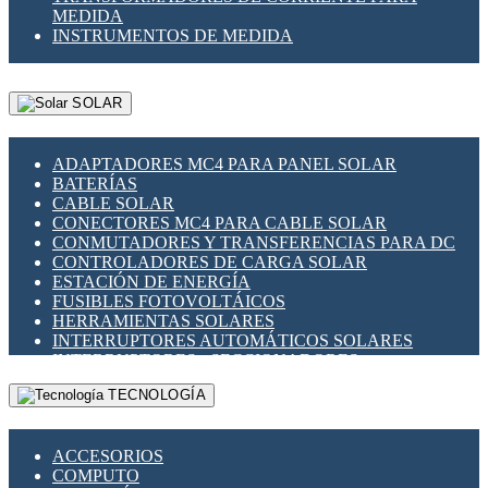
MEDIDA
INSTRUMENTOS DE MEDIDA
SOLAR
ADAPTADORES MC4 PARA PANEL SOLAR
BATERÍAS
CABLE SOLAR
CONECTORES MC4 PARA CABLE SOLAR
CONMUTADORES Y TRANSFERENCIAS PARA DC
CONTROLADORES DE CARGA SOLAR
ESTACIÓN DE ENERGÍA
FUSIBLES FOTOVOLTÁICOS
HERRAMIENTAS SOLARES
INTERRUPTORES AUTOMÁTICOS SOLARES
INTERRUPTORES - SECCIONADORES
FOTOVOLTÁICOS
TECNOLOGÍA
MONTAJE PANEL SOLAR
PORTA FUSIBLES Y SECCIONADORES
FOTOVOLTAICOS
ACCESORIOS
SUPRESOR DE TRANSIENTES SPDS PARA
COMPUTO
APLICACIONES FOTOVOLTAICAS