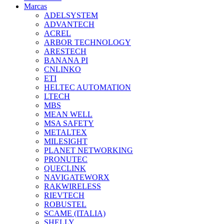
Marcas
ADELSYSTEM
ADVANTECH
ACREL
ARBOR TECHNOLOGY
ARESTECH
BANANA PI
CNLINKO
ETI
HELTEC AUTOMATION
LTECH
MBS
MEAN WELL
MSA SAFETY
METALTEX
MILESIGHT
PLANET NETWORKING
PRONUTEC
QUECLINK
NAVIGATEWORX
RAKWIRELESS
RIEVTECH
ROBUSTEL
SCAME (ITALIA)
SHELLY