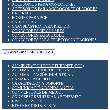
ENCHUFES INDUSTRIALES
ACCESORIOS PARA CONECTORES
INDICADORES PARA PANEL
ACCESORIOS PARA MICROCONTROLADORES
INTERFACES DE RELÉ
BATERÍAS
INTERRUPTORES FIN DE CARRERA
BORNES PARA PCB
LLAVES CONMUTADORAS
CABLE PLANO
MEDIDORES DE ENERGÍA Y TC'S DE CORRIENTE
CAJA PLÁSTICA PARA RIEL DIN
MOTORES PASO A PASO
CONECTORES CIRCULARES
PANTALLAS HMI
CONECTORES PARA CABLE
PLC -CONTROLADORES LÓGICO PROGRAMABLES
CONECTORES PARA TELECOMUNICACIONES
PROGRAMADORES DE HORARIO
CONECTORES CABLE A PCB
PROTECCIÓN ELÉCTRICA
CONECTORES PCB A CABLE
RELÉS DE PROTECCIÓN
CONECTIVIDAD
DIP SWITCHES
SENSORES CAPACITIVOS
DISPLAYS 7 SEGMENTOS
SENSORES DE POSICIÓN LINEAL
FUSIBLES Y PORTAFUSIBLES
SENSORES FOTOELÉCTRICOS
ALIMENTACIÓN POR ETHERNET (POE)
HERRAMIENTAS VARIAS
SENSORES INDUCTIVOS
AUTOMATIZACIÓN DEL HOGAR
ILUMINACIÓN LED
TEMPORIZADORES
AUTOMATIZACIÓN INDUSTRIAL
INTERRUPTORES REED
VARIACS
CÁMARAS PARA IOT
INTERFACES DE RELÉ
VARIADORES DE FRECUENCIA [VDF]
CAPACITACIÓN Y SOPORTE
OTROS RELÉS
SECCIONADORES - INTERRUPTORES
COMUNICACIÓN BANDA ANCHA
PROTECCIÓN TÉRMICA
MAQUINARIA
CONVERSORES DE MEDIOS
RELÉS AUTOMOTRICES
CONVERSORES SERIAL A ETHERNET
RELÉS DE SEÑAL
DISPOSITIVOS I/O
RELÉS DE ESTADO SÓLIDO SSR
ETHERNET INDUSTRIAL
RELÉS INDUSTRIALES
EXTENSOR ETHERNET SOBRE CABLE COBRE