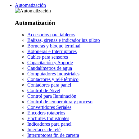
Automatización
Automatización
Accesorios para tableros
Balizas, sirenas e indicador luz piloto
Borneras y bloque terminal
Botoneras e Interruptores
Cables para sensores
Capacitación y Soporte
Caudalímetros de agua
Computadores Industriales
Contactores y relé térmico
Contadores para panel
Control de Nivel
Control para Iluminación
Control de temperatura y proceso
Convertidores Seriales
Encoders rotatorios
Enchufes Industriales
Indicadores para panel
Interfaces de relé
Interruptores fin de carrera