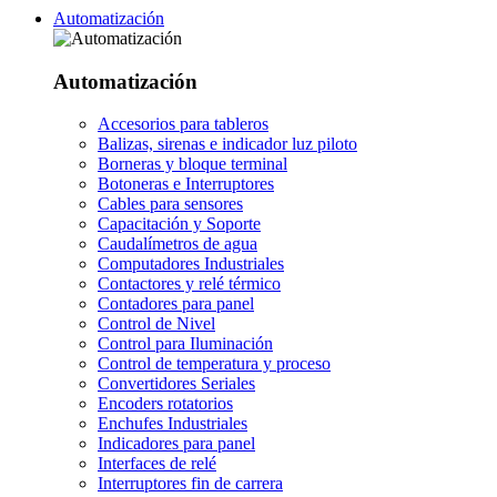
Automatización
Automatización
Accesorios para tableros
Balizas, sirenas e indicador luz piloto
Borneras y bloque terminal
Botoneras e Interruptores
Cables para sensores
Capacitación y Soporte
Caudalímetros de agua
Computadores Industriales
Contactores y relé térmico
Contadores para panel
Control de Nivel
Control para Iluminación
Control de temperatura y proceso
Convertidores Seriales
Encoders rotatorios
Enchufes Industriales
Indicadores para panel
Interfaces de relé
Interruptores fin de carrera