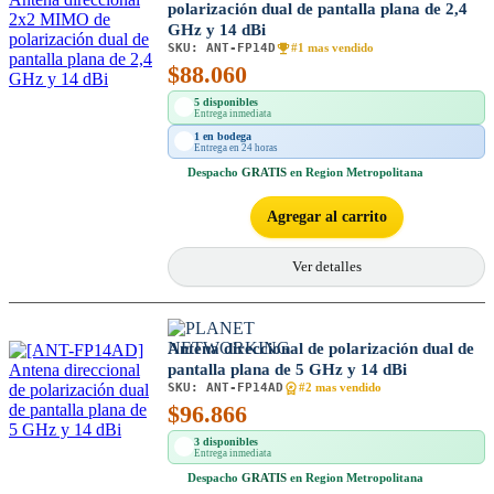
polarización dual de pantalla plana de 2,4
GHz y 14 dBi
SKU:
ANT-FP14D
#1 mas vendido
$
88.060
5 disponibles
Entrega inmediata
1 en bodega
Entrega en 24 horas
Despacho
GRATIS
en Region Metropolitana
Agregar al carrito
Ver detalles
Antena direccional de polarización dual de
pantalla plana de 5 GHz y 14 dBi
SKU:
ANT-FP14AD
#2 mas vendido
$
96.866
3 disponibles
Entrega inmediata
Despacho
GRATIS
en Region Metropolitana