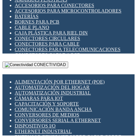
ENCHUFES INDUSTRIALES
ACCESORIOS PARA CONECTORES
INDICADORES PARA PANEL
ACCESORIOS PARA MICROCONTROLADORES
INTERFACES DE RELÉ
BATERÍAS
INTERRUPTORES FIN DE CARRERA
BORNES PARA PCB
LLAVES CONMUTADORAS
CABLE PLANO
MEDIDORES DE ENERGÍA Y TC'S DE CORRIENTE
CAJA PLÁSTICA PARA RIEL DIN
MOTORES PASO A PASO
CONECTORES CIRCULARES
PANTALLAS HMI
CONECTORES PARA CABLE
PLC -CONTROLADORES LÓGICO PROGRAMABLES
CONECTORES PARA TELECOMUNICACIONES
PROGRAMADORES DE HORARIO
CONECTORES CABLE A PCB
PROTECCIÓN ELÉCTRICA
CONECTORES PCB A CABLE
RELÉS DE PROTECCIÓN
CONECTIVIDAD
DIP SWITCHES
SENSORES CAPACITIVOS
DISPLAYS 7 SEGMENTOS
SENSORES DE POSICIÓN LINEAL
FUSIBLES Y PORTAFUSIBLES
SENSORES FOTOELÉCTRICOS
ALIMENTACIÓN POR ETHERNET (POE)
HERRAMIENTAS VARIAS
SENSORES INDUCTIVOS
AUTOMATIZACIÓN DEL HOGAR
ILUMINACIÓN LED
TEMPORIZADORES
AUTOMATIZACIÓN INDUSTRIAL
INTERRUPTORES REED
VARIACS
CÁMARAS PARA IOT
INTERFACES DE RELÉ
VARIADORES DE FRECUENCIA [VDF]
CAPACITACIÓN Y SOPORTE
OTROS RELÉS
SECCIONADORES - INTERRUPTORES
COMUNICACIÓN BANDA ANCHA
PROTECCIÓN TÉRMICA
MAQUINARIA
CONVERSORES DE MEDIOS
RELÉS AUTOMOTRICES
CONVERSORES SERIAL A ETHERNET
RELÉS DE SEÑAL
DISPOSITIVOS I/O
RELÉS DE ESTADO SÓLIDO SSR
ETHERNET INDUSTRIAL
RELÉS INDUSTRIALES
EXTENSOR ETHERNET SOBRE CABLE COBRE