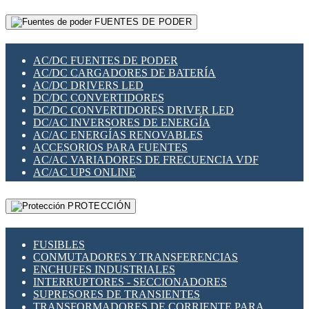
RELÉS INTELIGENTES WIFI
GATEWAY LORAWAN
RELÉS MINIATURA DE POTENCIA
FUENTES DE PODER
GESTIÓN DE REDES
SENSORES MAGNÉTICOS
INFRAESTRUCTURA ETHERCAT
SOPORTE PARA CIRCUITO IMPRESO
PERIFÉRICOS DE RED
SOQUETES PARA RELÉ
AC/DC FUENTES DE PODER
PLACAS MODULARES IOT
SWITCH Y MICROSWITCH
AC/DC CARGADORES DE BATERÍA
SWITCHES Y REDES WIFI
TARJETAS PI
AC/DC DRIVERS LED
SOLUCIONES IOT
UNIÓN Y DERIVACIÓN DE CABLE
DC/DC CONVERTIDORES
SOLUCIONES LORAWAN
DC/DC CONVERTIDORES DRIVER LED
SOLUCIONES RED CELULAR
DC/AC INVERSORES DE ENERGÍA
SEGURIDAD PARA REDES
AC/AC ENERGÍAS RENOVABLES
SWITCHES LAN
ACCESORIOS PARA FUENTES
TELEFONÍA IP (VOIP)
AC/AC VARIADORES DE FRECUENCIA VDF
VIGILANCIA IP (CCTV)
AC/AC UPS ONLINE
MESHTASTIC
PROTECCIÓN
FUSIBLES
CONMUTADORES Y TRANSFERENCIAS
ENCHUFES INDUSTRIALES
INTERRUPTORES - SECCIONADORES
SUPRESORES DE TRANSIENTES
TRANSFORMADORES DE CORRIENTE PARA