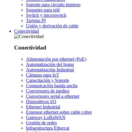
Soporte para circuito impreso
Soquetes para relé
Switch y microswitch
Tarjetas PI
Unión y derivación de cable
Conectividad
Conectividad
Alimentación por ethernet (PoE)
Automatización del hogar
Automatización Industrial
Cámaras para IoT
Capacitación y Soporte
Comunicación banda ancha
Conversores de medios
Conversores serial a ethernet
Dispositivos I/O
Ethernet Industrial
Extensor ethernet sobre cable cobre
Gateway LoRaWAN
Gestión de redes
Infraestructura Ethercat