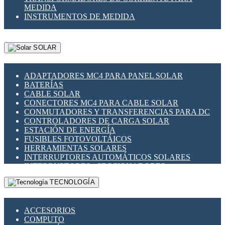
MEDIDA
INSTRUMENTOS DE MEDIDA
SOLAR
ADAPTADORES MC4 PARA PANEL SOLAR
BATERÍAS
CABLE SOLAR
CONECTORES MC4 PARA CABLE SOLAR
CONMUTADORES Y TRANSFERENCIAS PARA DC
CONTROLADORES DE CARGA SOLAR
ESTACIÓN DE ENERGÍA
FUSIBLES FOTOVOLTÁICOS
HERRAMIENTAS SOLARES
INTERRUPTORES AUTOMÁTICOS SOLARES
INTERRUPTORES - SECCIONADORES
FOTOVOLTÁICOS
TECNOLOGÍA
MONTAJE PANEL SOLAR
PORTA FUSIBLES Y SECCIONADORES
FOTOVOLTAICOS
ACCESORIOS
SUPRESOR DE TRANSIENTES SPDS PARA
COMPUTO
APLICACIONES FOTOVOLTAICAS