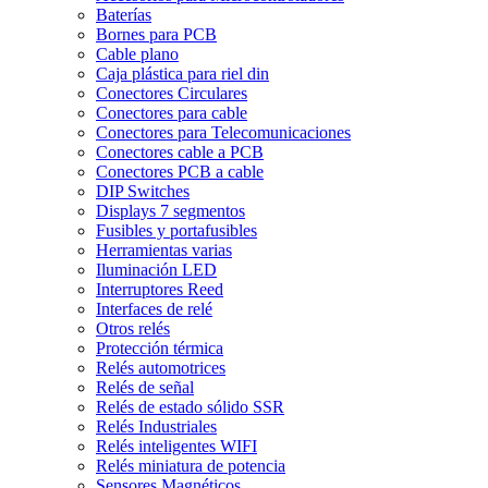
Baterías
Bornes para PCB
Cable plano
Caja plástica para riel din
Conectores Circulares
Conectores para cable
Conectores para Telecomunicaciones
Conectores cable a PCB
Conectores PCB a cable
DIP Switches
Displays 7 segmentos
Fusibles y portafusibles
Herramientas varias
Iluminación LED
Interruptores Reed
Interfaces de relé
Otros relés
Protección térmica
Relés automotrices
Relés de señal
Relés de estado sólido SSR
Relés Industriales
Relés inteligentes WIFI
Relés miniatura de potencia
Sensores Magnéticos