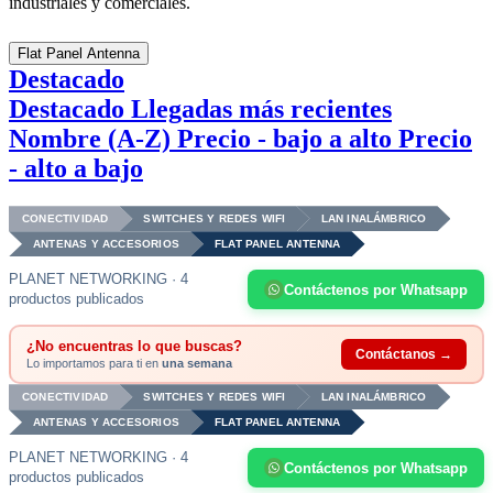
industriales y comerciales.
Flat Panel Antenna
Destacado
Destacado
Llegadas más recientes
Nombre (A-Z)
Precio - bajo a alto
Precio
- alto a bajo
CONECTIVIDAD
SWITCHES Y REDES WIFI
LAN INALÁMBRICO
ANTENAS Y ACCESORIOS
FLAT PANEL ANTENNA
PLANET NETWORKING · 4
Contáctenos por Whatsapp
productos publicados
¿No encuentras lo que buscas?
Contáctanos →
Lo importamos para ti en
una semana
CONECTIVIDAD
SWITCHES Y REDES WIFI
LAN INALÁMBRICO
ANTENAS Y ACCESORIOS
FLAT PANEL ANTENNA
PLANET NETWORKING · 4
Contáctenos por Whatsapp
productos publicados