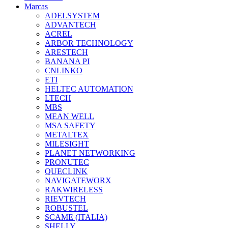
Marcas
ADELSYSTEM
ADVANTECH
ACREL
ARBOR TECHNOLOGY
ARESTECH
BANANA PI
CNLINKO
ETI
HELTEC AUTOMATION
LTECH
MBS
MEAN WELL
MSA SAFETY
METALTEX
MILESIGHT
PLANET NETWORKING
PRONUTEC
QUECLINK
NAVIGATEWORX
RAKWIRELESS
RIEVTECH
ROBUSTEL
SCAME (ITALIA)
SHELLY