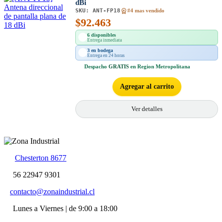
dBi
SKU:
ANT-FP18
#4 mas vendido
$
92.463
6 disponibles
Entrega inmediata
3 en bodega
Entrega en 24 horas
Despacho
GRATIS
en Region Metropolitana
Agregar al carrito
Ver detalles
Chesterton 8677
56 22947 9301
contacto@zonaindustrial.cl
Lunes a Viernes | de 9:00 a 18:00