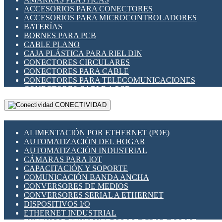
ENCHUFES INDUSTRIALES
ACCESORIOS PARA CONECTORES
INDICADORES PARA PANEL
ACCESORIOS PARA MICROCONTROLADORES
INTERFACES DE RELÉ
BATERÍAS
INTERRUPTORES FIN DE CARRERA
BORNES PARA PCB
LLAVES CONMUTADORAS
CABLE PLANO
MEDIDORES DE ENERGÍA Y TC'S DE CORRIENTE
CAJA PLÁSTICA PARA RIEL DIN
MOTORES PASO A PASO
CONECTORES CIRCULARES
PANTALLAS HMI
CONECTORES PARA CABLE
PLC -CONTROLADORES LÓGICO PROGRAMABLES
CONECTORES PARA TELECOMUNICACIONES
PROGRAMADORES DE HORARIO
CONECTORES CABLE A PCB
PROTECCIÓN ELÉCTRICA
CONECTORES PCB A CABLE
RELÉS DE PROTECCIÓN
CONECTIVIDAD
DIP SWITCHES
SENSORES CAPACITIVOS
DISPLAYS 7 SEGMENTOS
SENSORES DE POSICIÓN LINEAL
FUSIBLES Y PORTAFUSIBLES
SENSORES FOTOELÉCTRICOS
ALIMENTACIÓN POR ETHERNET (POE)
HERRAMIENTAS VARIAS
SENSORES INDUCTIVOS
AUTOMATIZACIÓN DEL HOGAR
ILUMINACIÓN LED
TEMPORIZADORES
AUTOMATIZACIÓN INDUSTRIAL
INTERRUPTORES REED
VARIACS
CÁMARAS PARA IOT
INTERFACES DE RELÉ
VARIADORES DE FRECUENCIA [VDF]
CAPACITACIÓN Y SOPORTE
OTROS RELÉS
SECCIONADORES - INTERRUPTORES
COMUNICACIÓN BANDA ANCHA
PROTECCIÓN TÉRMICA
MAQUINARIA
CONVERSORES DE MEDIOS
RELÉS AUTOMOTRICES
CONVERSORES SERIAL A ETHERNET
RELÉS DE SEÑAL
DISPOSITIVOS I/O
RELÉS DE ESTADO SÓLIDO SSR
ETHERNET INDUSTRIAL
RELÉS INDUSTRIALES
EXTENSOR ETHERNET SOBRE CABLE COBRE