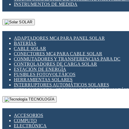
INSTRUMENTOS DE MEDIDA
SOLAR
ADAPTADORES MC4 PARA PANEL SOLAR
BATERÍAS
CABLE SOLAR
CONECTORES MC4 PARA CABLE SOLAR
CONMUTADORES Y TRANSFERENCIAS PARA DC
CONTROLADORES DE CARGA SOLAR
ESTACIÓN DE ENERGÍA
FUSIBLES FOTOVOLTÁICOS
HERRAMIENTAS SOLARES
INTERRUPTORES AUTOMÁTICOS SOLARES
INTERRUPTORES - SECCIONADORES FOTOVOLTÁI
MONTAJE PANEL SOLAR
TECNOLOGÍA
PORTA FUSIBLES Y SECCIONADORES FOTOVOLTAI
SUPRESOR DE TRANSIENTES SPDS PARA APLICACI
ACCESORIOS
COMPUTO
ELECTRÓNICA