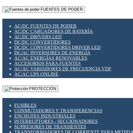
RELÉS INTELIGENTES WIFI
GATEWAY LORAWAN
RELÉS MINIATURA DE POTENCIA
FUENTES DE PODER
GESTIÓN DE REDES
SENSORES MAGNÉTICOS
INFRAESTRUCTURA ETHERCAT
SOPORTE PARA CIRCUITO IMPRESO
PERIFÉRICOS DE RED
SOQUETES PARA RELÉ
AC/DC FUENTES DE PODER
PLACAS MODULARES IOT
SWITCH Y MICROSWITCH
AC/DC CARGADORES DE BATERÍA
SWITCHES Y REDES WIFI
TARJETAS PI
AC/DC DRIVERS LED
SOLUCIONES IOT
UNIÓN Y DERIVACIÓN DE CABLE
DC/DC CONVERTIDORES
SOLUCIONES LORAWAN
DC/DC CONVERTIDORES DRIVER LED
SOLUCIONES RED CELULAR
DC/AC INVERSORES DE ENERGÍA
SEGURIDAD PARA REDES
AC/AC ENERGÍAS RENOVABLES
SWITCHES LAN
ACCESORIOS PARA FUENTES
TELEFONÍA IP (VOIP)
AC/AC VARIADORES DE FRECUENCIA VDF
VIGILANCIA IP (CCTV)
AC/AC UPS ONLINE
MESHTASTIC
PROTECCIÓN
FUSIBLES
CONMUTADORES Y TRANSFERENCIAS
ENCHUFES INDUSTRIALES
INTERRUPTORES - SECCIONADORES
SUPRESORES DE TRANSIENTES
TRANSFORMADORES DE CORRIENTE PARA MEDID