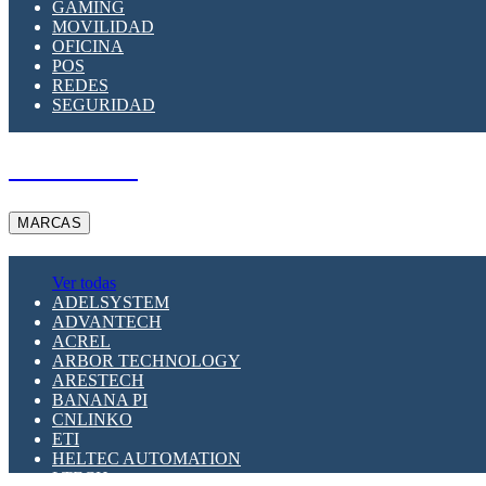
GAMING
MOVILIDAD
OFICINA
POS
REDES
SEGURIDAD
A PEDIDO
MARCAS
Ver todas
ADELSYSTEM
ADVANTECH
ACREL
ARBOR TECHNOLOGY
ARESTECH
BANANA PI
CNLINKO
ETI
HELTEC AUTOMATION
LTECH