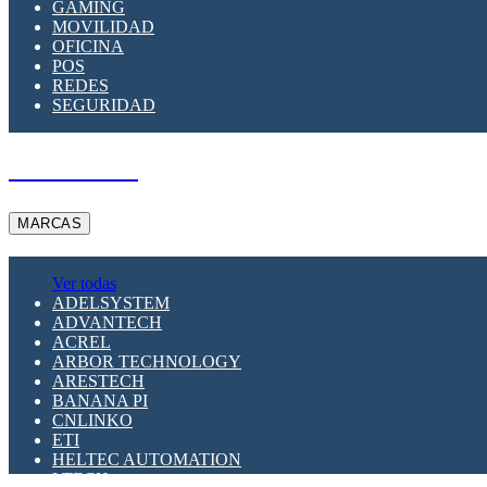
GAMING
MOVILIDAD
OFICINA
POS
REDES
SEGURIDAD
A PEDIDO
MARCAS
Ver todas
ADELSYSTEM
ADVANTECH
ACREL
ARBOR TECHNOLOGY
ARESTECH
BANANA PI
CNLINKO
ETI
HELTEC AUTOMATION
LTECH