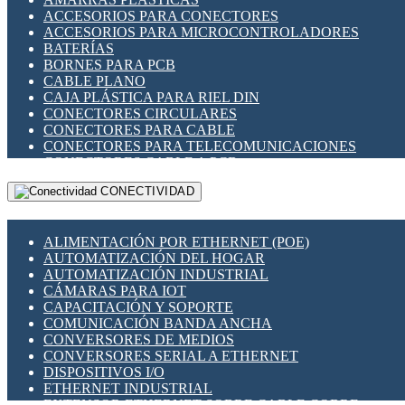
ENCHUFES INDUSTRIALES
ACCESORIOS PARA CONECTORES
INDICADORES PARA PANEL
ACCESORIOS PARA MICROCONTROLADORES
INTERFACES DE RELÉ
BATERÍAS
INTERRUPTORES FIN DE CARRERA
BORNES PARA PCB
LLAVES CONMUTADORAS
CABLE PLANO
MEDIDORES DE ENERGÍA Y TC'S DE CORRIENTE
CAJA PLÁSTICA PARA RIEL DIN
MOTORES PASO A PASO
CONECTORES CIRCULARES
PANTALLAS HMI
CONECTORES PARA CABLE
PLC -CONTROLADORES LÓGICO PROGRAMABLES
CONECTORES PARA TELECOMUNICACIONES
PROGRAMADORES DE HORARIO
CONECTORES CABLE A PCB
PROTECCIÓN ELÉCTRICA
CONECTORES PCB A CABLE
RELÉS DE PROTECCIÓN
CONECTIVIDAD
DIP SWITCHES
SENSORES CAPACITIVOS
DISPLAYS 7 SEGMENTOS
SENSORES DE POSICIÓN LINEAL
FUSIBLES Y PORTAFUSIBLES
SENSORES FOTOELÉCTRICOS
ALIMENTACIÓN POR ETHERNET (POE)
HERRAMIENTAS VARIAS
SENSORES INDUCTIVOS
AUTOMATIZACIÓN DEL HOGAR
ILUMINACIÓN LED
TEMPORIZADORES
AUTOMATIZACIÓN INDUSTRIAL
INTERRUPTORES REED
VARIACS
CÁMARAS PARA IOT
INTERFACES DE RELÉ
VARIADORES DE FRECUENCIA [VDF]
CAPACITACIÓN Y SOPORTE
OTROS RELÉS
SECCIONADORES - INTERRUPTORES
COMUNICACIÓN BANDA ANCHA
PROTECCIÓN TÉRMICA
MAQUINARIA
CONVERSORES DE MEDIOS
RELÉS AUTOMOTRICES
CONVERSORES SERIAL A ETHERNET
RELÉS DE SEÑAL
DISPOSITIVOS I/O
RELÉS DE ESTADO SÓLIDO SSR
ETHERNET INDUSTRIAL
RELÉS INDUSTRIALES
EXTENSOR ETHERNET SOBRE CABLE COBRE