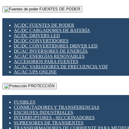
RELÉS INTELIGENTES WIFI
GATEWAY LORAWAN
RELÉS MINIATURA DE POTENCIA
FUENTES DE PODER
GESTIÓN DE REDES
SENSORES MAGNÉTICOS
INFRAESTRUCTURA ETHERCAT
SOPORTE PARA CIRCUITO IMPRESO
PERIFÉRICOS DE RED
SOQUETES PARA RELÉ
AC/DC FUENTES DE PODER
PLACAS MODULARES IOT
SWITCH Y MICROSWITCH
AC/DC CARGADORES DE BATERÍA
SWITCHES Y REDES WIFI
TARJETAS PI
AC/DC DRIVERS LED
SOLUCIONES IOT
UNIÓN Y DERIVACIÓN DE CABLE
DC/DC CONVERTIDORES
SOLUCIONES LORAWAN
DC/DC CONVERTIDORES DRIVER LED
SOLUCIONES RED CELULAR
DC/AC INVERSORES DE ENERGÍA
SEGURIDAD PARA REDES
AC/AC ENERGÍAS RENOVABLES
SWITCHES LAN
ACCESORIOS PARA FUENTES
TELEFONÍA IP (VOIP)
AC/AC VARIADORES DE FRECUENCIA VDF
VIGILANCIA IP (CCTV)
AC/AC UPS ONLINE
MESHTASTIC
PROTECCIÓN
FUSIBLES
CONMUTADORES Y TRANSFERENCIAS
ENCHUFES INDUSTRIALES
INTERRUPTORES - SECCIONADORES
SUPRESORES DE TRANSIENTES
TRANSFORMADORES DE CORRIENTE PARA MEDID