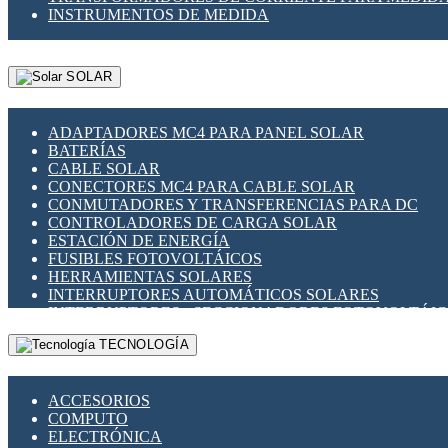
INSTRUMENTOS DE MEDIDA
SOLAR
ADAPTADORES MC4 PARA PANEL SOLAR
BATERÍAS
CABLE SOLAR
CONECTORES MC4 PARA CABLE SOLAR
CONMUTADORES Y TRANSFERENCIAS PARA DC
CONTROLADORES DE CARGA SOLAR
ESTACIÓN DE ENERGÍA
FUSIBLES FOTOVOLTÁICOS
HERRAMIENTAS SOLARES
INTERRUPTORES AUTOMÁTICOS SOLARES
INTERRUPTORES - SECCIONADORES FOTOVOLTÁI
MONTAJE PANEL SOLAR
TECNOLOGÍA
PORTA FUSIBLES Y SECCIONADORES FOTOVOLTAI
SUPRESOR DE TRANSIENTES SPDS PARA APLICACI
ACCESORIOS
COMPUTO
ELECTRÓNICA