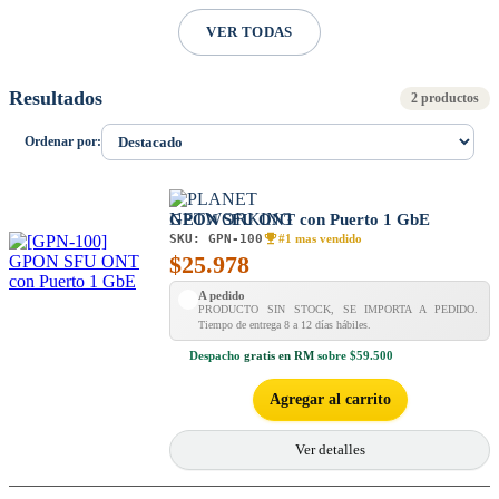
VER TODAS
Resultados
2 productos
Ordenar por:
GPON SFU ONT con Puerto 1 GbE
SKU:
GPN-100
#1 mas vendido
$
25.978
A pedido
PRODUCTO SIN STOCK, SE IMPORTA A PEDIDO.
Tiempo de entrega 8 a 12 días hábiles.
Despacho
gratis en RM
sobre $59.500
Agregar al carrito
Ver detalles