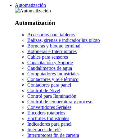
Automatización
Automatización
Accesorios para tableros
Balizas, sirenas e indicador luz piloto
Borneras y bloque terminal
Botoneras e Interruptores
Cables para sensores
Capacitación y Soporte
Caudalímetros de agua
Computadores Industriales
Contactores y relé térmico
Contadores para panel
Control de Nivel
Control para Iluminación
Control de temperatura y proceso
Convertidores Seriales
Encoders rotatorios
Enchufes Industriales
Indicadores para panel
Interfaces de relé
Interruptores fin de carrera