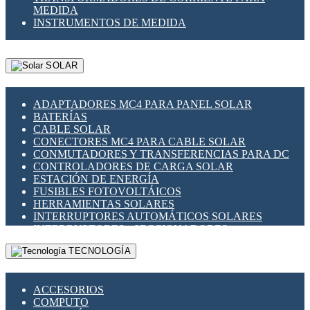
MEDIDA
INSTRUMENTOS DE MEDIDA
SOLAR
ADAPTADORES MC4 PARA PANEL SOLAR
BATERÍAS
CABLE SOLAR
CONECTORES MC4 PARA CABLE SOLAR
CONMUTADORES Y TRANSFERENCIAS PARA DC
CONTROLADORES DE CARGA SOLAR
ESTACIÓN DE ENERGÍA
FUSIBLES FOTOVOLTÁICOS
HERRAMIENTAS SOLARES
INTERRUPTORES AUTOMÁTICOS SOLARES
INTERRUPTORES - SECCIONADORES
FOTOVOLTÁICOS
TECNOLOGÍA
MONTAJE PANEL SOLAR
PORTA FUSIBLES Y SECCIONADORES
FOTOVOLTAICOS
ACCESORIOS
SUPRESOR DE TRANSIENTES SPDS PARA
COMPUTO
APLICACIONES FOTOVOLTAICAS