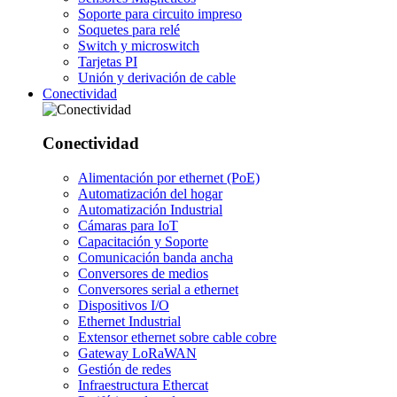
Soporte para circuito impreso
Soquetes para relé
Switch y microswitch
Tarjetas PI
Unión y derivación de cable
Conectividad
Conectividad
Alimentación por ethernet (PoE)
Automatización del hogar
Automatización Industrial
Cámaras para IoT
Capacitación y Soporte
Comunicación banda ancha
Conversores de medios
Conversores serial a ethernet
Dispositivos I/O
Ethernet Industrial
Extensor ethernet sobre cable cobre
Gateway LoRaWAN
Gestión de redes
Infraestructura Ethercat