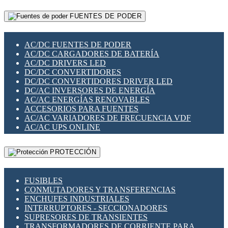
RELÉS INTELIGENTES WIFI
GATEWAY LORAWAN
RELÉS MINIATURA DE POTENCIA
FUENTES DE PODER
GESTIÓN DE REDES
SENSORES MAGNÉTICOS
INFRAESTRUCTURA ETHERCAT
SOPORTE PARA CIRCUITO IMPRESO
PERIFÉRICOS DE RED
SOQUETES PARA RELÉ
AC/DC FUENTES DE PODER
PLACAS MODULARES IOT
SWITCH Y MICROSWITCH
AC/DC CARGADORES DE BATERÍA
SWITCHES Y REDES WIFI
TARJETAS PI
AC/DC DRIVERS LED
SOLUCIONES IOT
UNIÓN Y DERIVACIÓN DE CABLE
DC/DC CONVERTIDORES
SOLUCIONES LORAWAN
DC/DC CONVERTIDORES DRIVER LED
SOLUCIONES RED CELULAR
DC/AC INVERSORES DE ENERGÍA
SEGURIDAD PARA REDES
AC/AC ENERGÍAS RENOVABLES
SWITCHES LAN
ACCESORIOS PARA FUENTES
TELEFONÍA IP (VOIP)
AC/AC VARIADORES DE FRECUENCIA VDF
VIGILANCIA IP (CCTV)
AC/AC UPS ONLINE
MESHTASTIC
PROTECCIÓN
FUSIBLES
CONMUTADORES Y TRANSFERENCIAS
ENCHUFES INDUSTRIALES
INTERRUPTORES - SECCIONADORES
SUPRESORES DE TRANSIENTES
TRANSFORMADORES DE CORRIENTE PARA