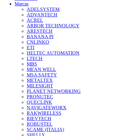
Marcas
ADELSYSTEM
ADVANTECH
ACREL
ARBOR TECHNOLOGY
ARESTECH
BANANA PI
CNLINKO
ETI
HELTEC AUTOMATION
LTECH
MBS
MEAN WELL
MSA SAFETY
METALTEX
MILESIGHT
PLANET NETWORKING
PRONUTEC
QUECLINK
NAVIGATEWORX
RAKWIRELESS
RIEVTECH
ROBUSTEL
SCAME (ITALIA)
SHELLY