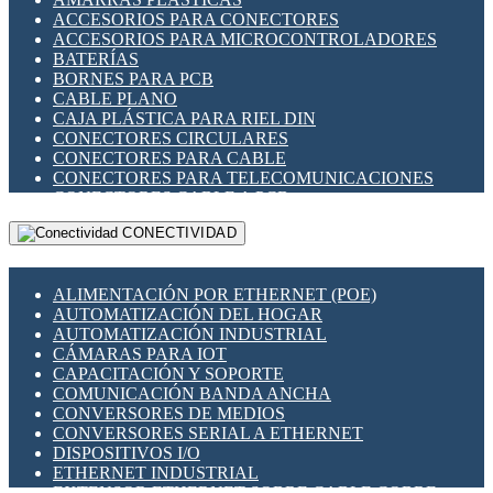
ENCHUFES INDUSTRIALES
ACCESORIOS PARA CONECTORES
INDICADORES PARA PANEL
ACCESORIOS PARA MICROCONTROLADORES
INTERFACES DE RELÉ
BATERÍAS
INTERRUPTORES FIN DE CARRERA
BORNES PARA PCB
LLAVES CONMUTADORAS
CABLE PLANO
MEDIDORES DE ENERGÍA Y TC'S DE CORRIENTE
CAJA PLÁSTICA PARA RIEL DIN
MOTORES PASO A PASO
CONECTORES CIRCULARES
PANTALLAS HMI
CONECTORES PARA CABLE
PLC -CONTROLADORES LÓGICO PROGRAMABLES
CONECTORES PARA TELECOMUNICACIONES
PROGRAMADORES DE HORARIO
CONECTORES CABLE A PCB
PROTECCIÓN ELÉCTRICA
CONECTORES PCB A CABLE
RELÉS DE PROTECCIÓN
CONECTIVIDAD
DIP SWITCHES
SENSORES CAPACITIVOS
DISPLAYS 7 SEGMENTOS
SENSORES DE POSICIÓN LINEAL
FUSIBLES Y PORTAFUSIBLES
SENSORES FOTOELÉCTRICOS
ALIMENTACIÓN POR ETHERNET (POE)
HERRAMIENTAS VARIAS
SENSORES INDUCTIVOS
AUTOMATIZACIÓN DEL HOGAR
ILUMINACIÓN LED
TEMPORIZADORES
AUTOMATIZACIÓN INDUSTRIAL
INTERRUPTORES REED
VARIACS
CÁMARAS PARA IOT
INTERFACES DE RELÉ
VARIADORES DE FRECUENCIA [VDF]
CAPACITACIÓN Y SOPORTE
OTROS RELÉS
SECCIONADORES - INTERRUPTORES
COMUNICACIÓN BANDA ANCHA
PROTECCIÓN TÉRMICA
MAQUINARIA
CONVERSORES DE MEDIOS
RELÉS AUTOMOTRICES
CONVERSORES SERIAL A ETHERNET
RELÉS DE SEÑAL
DISPOSITIVOS I/O
RELÉS DE ESTADO SÓLIDO SSR
ETHERNET INDUSTRIAL
RELÉS INDUSTRIALES
EXTENSOR ETHERNET SOBRE CABLE COBRE