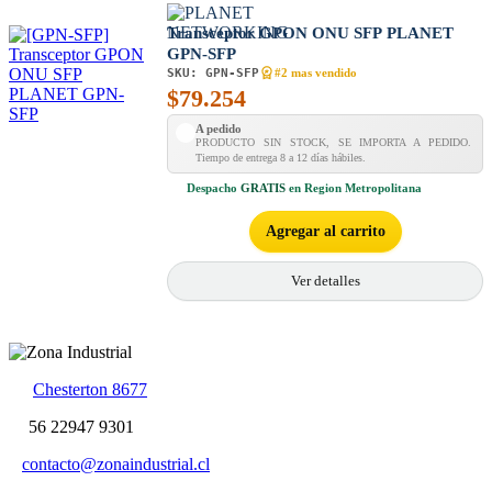
Transceptor GPON ONU SFP PLANET
GPN-SFP
SKU:
GPN-SFP
#2 mas vendido
$
79.254
A pedido
PRODUCTO SIN STOCK, SE IMPORTA A PEDIDO.
Tiempo de entrega 8 a 12 días hábiles.
Despacho
GRATIS
en Region Metropolitana
Agregar al carrito
Ver detalles
Chesterton 8677
56 22947 9301
contacto@zonaindustrial.cl