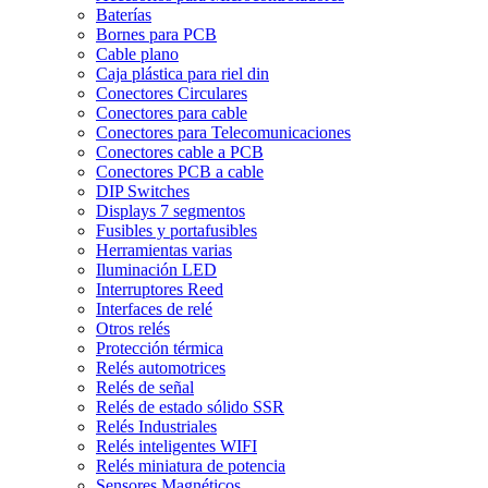
Baterías
Bornes para PCB
Cable plano
Caja plástica para riel din
Conectores Circulares
Conectores para cable
Conectores para Telecomunicaciones
Conectores cable a PCB
Conectores PCB a cable
DIP Switches
Displays 7 segmentos
Fusibles y portafusibles
Herramientas varias
Iluminación LED
Interruptores Reed
Interfaces de relé
Otros relés
Protección térmica
Relés automotrices
Relés de señal
Relés de estado sólido SSR
Relés Industriales
Relés inteligentes WIFI
Relés miniatura de potencia
Sensores Magnéticos