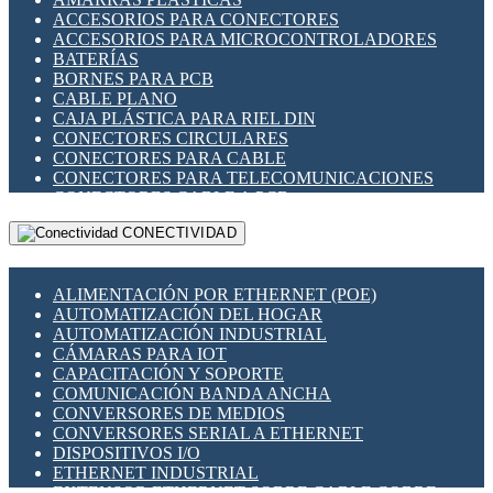
ENCHUFES INDUSTRIALES
ACCESORIOS PARA CONECTORES
INDICADORES PARA PANEL
ACCESORIOS PARA MICROCONTROLADORES
INTERFACES DE RELÉ
BATERÍAS
INTERRUPTORES FIN DE CARRERA
BORNES PARA PCB
LLAVES CONMUTADORAS
CABLE PLANO
MEDIDORES DE ENERGÍA Y TC'S DE CORRIENTE
CAJA PLÁSTICA PARA RIEL DIN
MOTORES PASO A PASO
CONECTORES CIRCULARES
PANTALLAS HMI
CONECTORES PARA CABLE
PLC -CONTROLADORES LÓGICO PROGRAMABLES
CONECTORES PARA TELECOMUNICACIONES
PROGRAMADORES DE HORARIO
CONECTORES CABLE A PCB
PROTECCIÓN ELÉCTRICA
CONECTORES PCB A CABLE
RELÉS DE PROTECCIÓN
CONECTIVIDAD
DIP SWITCHES
SENSORES CAPACITIVOS
DISPLAYS 7 SEGMENTOS
SENSORES DE POSICIÓN LINEAL
FUSIBLES Y PORTAFUSIBLES
SENSORES FOTOELÉCTRICOS
ALIMENTACIÓN POR ETHERNET (POE)
HERRAMIENTAS VARIAS
SENSORES INDUCTIVOS
AUTOMATIZACIÓN DEL HOGAR
ILUMINACIÓN LED
TEMPORIZADORES
AUTOMATIZACIÓN INDUSTRIAL
INTERRUPTORES REED
VARIACS
CÁMARAS PARA IOT
INTERFACES DE RELÉ
VARIADORES DE FRECUENCIA [VDF]
CAPACITACIÓN Y SOPORTE
OTROS RELÉS
SECCIONADORES - INTERRUPTORES
COMUNICACIÓN BANDA ANCHA
PROTECCIÓN TÉRMICA
MAQUINARIA
CONVERSORES DE MEDIOS
RELÉS AUTOMOTRICES
CONVERSORES SERIAL A ETHERNET
RELÉS DE SEÑAL
DISPOSITIVOS I/O
RELÉS DE ESTADO SÓLIDO SSR
ETHERNET INDUSTRIAL
RELÉS INDUSTRIALES
EXTENSOR ETHERNET SOBRE CABLE COBRE