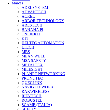
Marcas
ADELSYSTEM
ADVANTECH
ACREL
ARBOR TECHNOLOGY
ARESTECH
BANANA PI
CNLINKO
ETI
HELTEC AUTOMATION
LTECH
MBS
MEAN WELL
MSA SAFETY
METALTEX
MILESIGHT
PLANET NETWORKING
PRONUTEC
QUECLINK
NAVIGATEWORX
RAKWIRELESS
RIEVTECH
ROBUSTEL
SCAME (ITALIA)
SHELLY