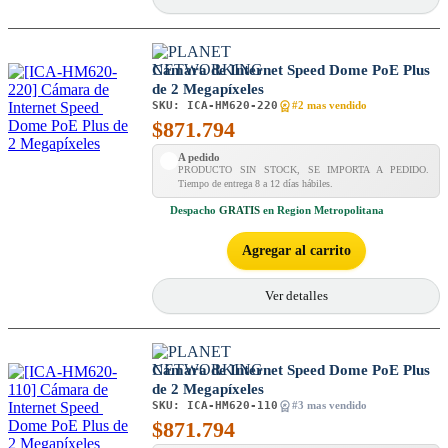
Cámara de Internet Speed ​​Dome PoE Plus
de 2 Megapíxeles
SKU:
ICA-HM620-220
#2 mas vendido
$
871.794
A pedido
PRODUCTO SIN STOCK, SE IMPORTA A PEDIDO.
Tiempo de entrega 8 a 12 días hábiles.
Despacho
GRATIS
en Region Metropolitana
Agregar al carrito
Ver detalles
Cámara de Internet Speed ​​Dome PoE Plus
de 2 Megapíxeles
SKU:
ICA-HM620-110
#3 mas vendido
$
871.794