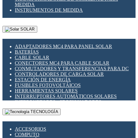
MEDIDA
INSTRUMENTOS DE MEDIDA
SOLAR
ADAPTADORES MC4 PARA PANEL SOLAR
BATERÍAS
CABLE SOLAR
CONECTORES MC4 PARA CABLE SOLAR
CONMUTADORES Y TRANSFERENCIAS PARA DC
CONTROLADORES DE CARGA SOLAR
ESTACIÓN DE ENERGÍA
FUSIBLES FOTOVOLTÁICOS
HERRAMIENTAS SOLARES
INTERRUPTORES AUTOMÁTICOS SOLARES
INTERRUPTORES - SECCIONADORES
FOTOVOLTÁICOS
TECNOLOGÍA
MONTAJE PANEL SOLAR
PORTA FUSIBLES Y SECCIONADORES
FOTOVOLTAICOS
ACCESORIOS
SUPRESOR DE TRANSIENTES SPDS PARA
COMPUTO
APLICACIONES FOTOVOLTAICAS