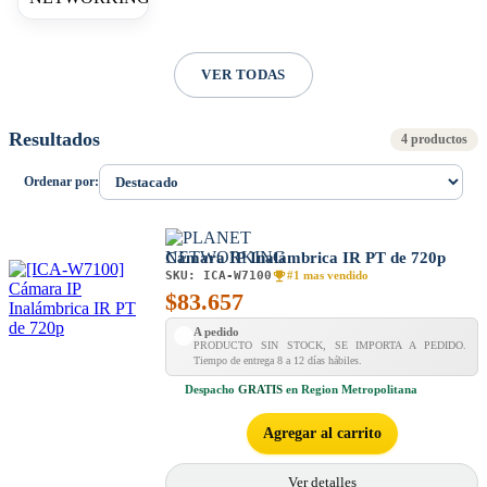
VER TODAS
Resultados
4 productos
Ordenar por:
Cámara IP Inalámbrica IR PT de 720p
SKU:
ICA-W7100
#1 mas vendido
$
83.657
A pedido
PRODUCTO SIN STOCK, SE IMPORTA A PEDIDO.
Tiempo de entrega 8 a 12 días hábiles.
Despacho
GRATIS
en Region Metropolitana
Agregar al carrito
Ver detalles