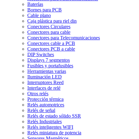
Baterías
Bornes para PCB
Cable plano
Caja plástica para riel din
Conectores Circulares
Conectores para cable
Conectores para Telecomunicaciones
Conectores cable a PCB
Conectores PCB a cable
DIP Switches
Displays 7 segmentos
Fusibles y portafusibles
Herramientas varias
Iluminación LED
Interruptores Reed
Interfaces de relé
Otros relés
Protección térmica
Relés automotrices
Relés de señal
Relés de estado sólido SSR
Relés Industriales
Relés inteligentes WIFI
Relés miniatura de potencia
Sensores Magnéticos