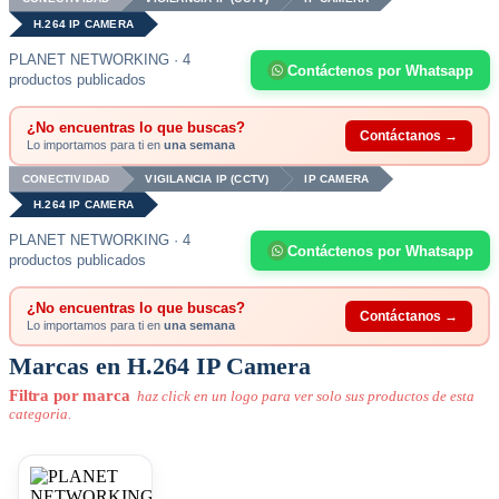
H.264 IP CAMERA
PLANET NETWORKING · 4
Contáctenos por Whatsapp
productos publicados
¿No encuentras lo que buscas?
Contáctanos →
Lo importamos para ti en
una semana
CONECTIVIDAD
VIGILANCIA IP (CCTV)
IP CAMERA
H.264 IP CAMERA
PLANET NETWORKING · 4
Contáctenos por Whatsapp
productos publicados
¿No encuentras lo que buscas?
Contáctanos →
Lo importamos para ti en
una semana
Marcas en H.264 IP Camera
Filtra por marca
haz click en un logo para ver solo sus productos de esta
categoria.