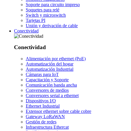
Soporte para circuito impreso
Soquetes para relé
Switch y microswitch
Tarjetas PI
Unión y derivación de cable
Conectividad
Conectividad
Alimentación por ethernet (PoE)
Automatización del hogar
Automatización Industrial
Cámaras para IoT
Capacitación y Soporte
Comunicación banda ancha
Conversores de medios
Conversores serial a ethernet
Dispositivos I/O
Ethernet Industrial
Extensor ethernet sobre cable cobre
Gateway LoRaWAN
Gestión de redes
Infraestructura Ethercat