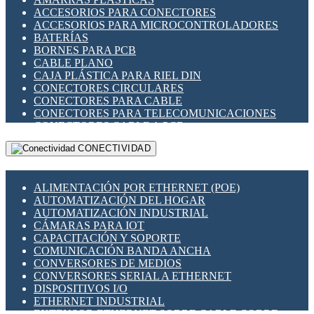
ENCHUFES INDUSTRIALES
ACCESORIOS PARA CONECTORES
INDICADORES PARA PANEL
ACCESORIOS PARA MICROCONTROLADORES
INTERFACES DE RELÉ
BATERÍAS
INTERRUPTORES FIN DE CARRERA
BORNES PARA PCB
LLAVES CONMUTADORAS
CABLE PLANO
MEDIDORES DE ENERGÍA Y TC'S DE CORRIENTE
CAJA PLÁSTICA PARA RIEL DIN
MOTORES PASO A PASO
CONECTORES CIRCULARES
PANTALLAS HMI
CONECTORES PARA CABLE
PLC -CONTROLADORES LÓGICO PROGRAMABLES
CONECTORES PARA TELECOMUNICACIONES
PROGRAMADORES DE HORARIO
CONECTORES CABLE A PCB
PROTECCIÓN ELÉCTRICA
CONECTORES PCB A CABLE
RELÉS DE PROTECCIÓN
CONECTIVIDAD
DIP SWITCHES
SENSORES CAPACITIVOS
DISPLAYS 7 SEGMENTOS
SENSORES DE POSICIÓN LINEAL
FUSIBLES Y PORTAFUSIBLES
SENSORES FOTOELÉCTRICOS
ALIMENTACIÓN POR ETHERNET (POE)
HERRAMIENTAS VARIAS
SENSORES INDUCTIVOS
AUTOMATIZACIÓN DEL HOGAR
ILUMINACIÓN LED
TEMPORIZADORES
AUTOMATIZACIÓN INDUSTRIAL
INTERRUPTORES REED
VARIACS
CÁMARAS PARA IOT
INTERFACES DE RELÉ
VARIADORES DE FRECUENCIA [VDF]
CAPACITACIÓN Y SOPORTE
OTROS RELÉS
SECCIONADORES - INTERRUPTORES
COMUNICACIÓN BANDA ANCHA
PROTECCIÓN TÉRMICA
MAQUINARIA
CONVERSORES DE MEDIOS
RELÉS AUTOMOTRICES
CONVERSORES SERIAL A ETHERNET
RELÉS DE SEÑAL
DISPOSITIVOS I/O
RELÉS DE ESTADO SÓLIDO SSR
ETHERNET INDUSTRIAL
RELÉS INDUSTRIALES
EXTENSOR ETHERNET SOBRE CABLE COBRE