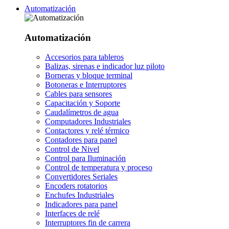
Automatización
Automatización
Accesorios para tableros
Balizas, sirenas e indicador luz piloto
Borneras y bloque terminal
Botoneras e Interruptores
Cables para sensores
Capacitación y Soporte
Caudalímetros de agua
Computadores Industriales
Contactores y relé térmico
Contadores para panel
Control de Nivel
Control para Iluminación
Control de temperatura y proceso
Convertidores Seriales
Encoders rotatorios
Enchufes Industriales
Indicadores para panel
Interfaces de relé
Interruptores fin de carrera