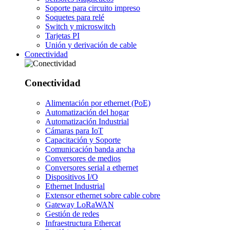
Soporte para circuito impreso
Soquetes para relé
Switch y microswitch
Tarjetas PI
Unión y derivación de cable
Conectividad
Conectividad
Alimentación por ethernet (PoE)
Automatización del hogar
Automatización Industrial
Cámaras para IoT
Capacitación y Soporte
Comunicación banda ancha
Conversores de medios
Conversores serial a ethernet
Dispositivos I/O
Ethernet Industrial
Extensor ethernet sobre cable cobre
Gateway LoRaWAN
Gestión de redes
Infraestructura Ethercat