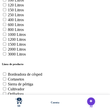
100 Litros
120 Litros
150 Litros
250 Litros
400 Litros
600 Litros
800 Litros
1000 Litros
1200 Litros
1500 Litros
2000 Litros
3000 Litros
Línea de producto
Bordeadora de césped
Cortasetos
Sierra de pértiga
Cultivador
Orilladora
Soplador de hojas
0
Cuenta
Baterías y cargadores
$0
AI
Cortadora de Cesped Zero