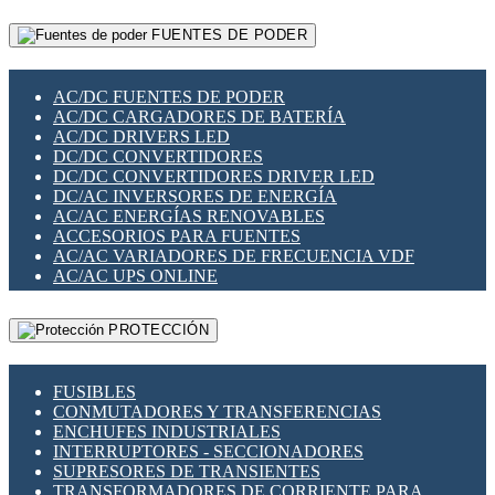
RELÉS INTELIGENTES WIFI
GATEWAY LORAWAN
RELÉS MINIATURA DE POTENCIA
FUENTES DE PODER
GESTIÓN DE REDES
SENSORES MAGNÉTICOS
INFRAESTRUCTURA ETHERCAT
SOPORTE PARA CIRCUITO IMPRESO
PERIFÉRICOS DE RED
SOQUETES PARA RELÉ
AC/DC FUENTES DE PODER
PLACAS MODULARES IOT
SWITCH Y MICROSWITCH
AC/DC CARGADORES DE BATERÍA
SWITCHES Y REDES WIFI
TARJETAS PI
AC/DC DRIVERS LED
SOLUCIONES IOT
UNIÓN Y DERIVACIÓN DE CABLE
DC/DC CONVERTIDORES
SOLUCIONES LORAWAN
DC/DC CONVERTIDORES DRIVER LED
SOLUCIONES RED CELULAR
DC/AC INVERSORES DE ENERGÍA
SEGURIDAD PARA REDES
AC/AC ENERGÍAS RENOVABLES
SWITCHES LAN
ACCESORIOS PARA FUENTES
TELEFONÍA IP (VOIP)
AC/AC VARIADORES DE FRECUENCIA VDF
VIGILANCIA IP (CCTV)
AC/AC UPS ONLINE
MESHTASTIC
PROTECCIÓN
FUSIBLES
CONMUTADORES Y TRANSFERENCIAS
ENCHUFES INDUSTRIALES
INTERRUPTORES - SECCIONADORES
SUPRESORES DE TRANSIENTES
TRANSFORMADORES DE CORRIENTE PARA