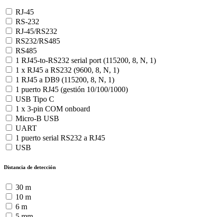
RJ-45
RS-232
RJ-45/RS232
RS232/RS485
RS485
1 RJ45-to-RS232 serial port (115200, 8, N, 1)
1 x RJ45 a RS232 (9600, 8, N, 1)
1 RJ45 a DB9 (115200, 8, N, 1)
1 puerto RJ45 (gestión 10/100/1000)
USB Tipo C
1 x 3-pin COM onboard
Micro-B USB
UART
1 puerto serial RS232 a RJ45
USB
Distancia de detección
30 m
10 m
6 m
5 mm