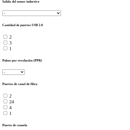
Salida del sensor inductivo
Cantidad de puertos USB 2.0
2
3
1
Pulsos por revolución (PPR)
Puertos de canal de fibra
2
24
4
1
Puerto de consola