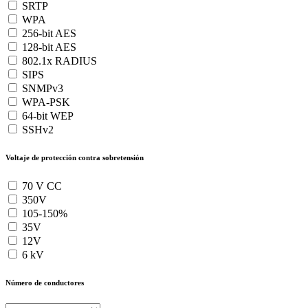
SRTP
WPA
256-bit AES
128-bit AES
802.1x RADIUS
SIPS
SNMPv3
WPA-PSK
64-bit WEP
SSHv2
Voltaje de protección contra sobretensión
70 V CC
350V
105-150%
35V
12V
6 kV
Número de conductores