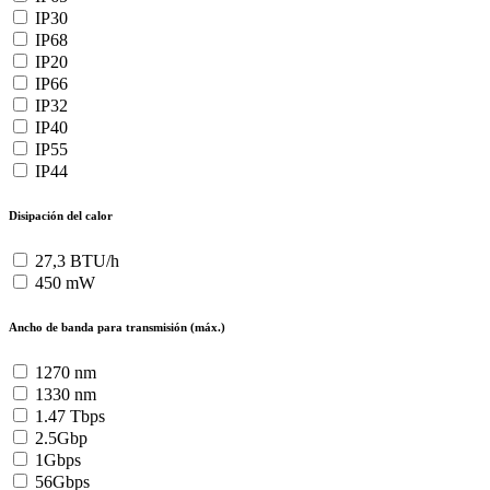
IP30
IP68
IP20
IP66
IP32
IP40
IP55
IP44
Disipación del calor
27,3 BTU/h
450 mW
Ancho de banda para transmisión (máx.)
1270 nm
1330 nm
1.47 Tbps
2.5Gbp
1Gbps
56Gbps