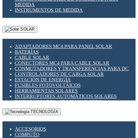
MEDIDA
INSTRUMENTOS DE MEDIDA
SOLAR
ADAPTADORES MC4 PARA PANEL SOLAR
BATERÍAS
CABLE SOLAR
CONECTORES MC4 PARA CABLE SOLAR
CONMUTADORES Y TRANSFERENCIAS PARA DC
CONTROLADORES DE CARGA SOLAR
ESTACIÓN DE ENERGÍA
FUSIBLES FOTOVOLTÁICOS
HERRAMIENTAS SOLARES
INTERRUPTORES AUTOMÁTICOS SOLARES
INTERRUPTORES - SECCIONADORES
FOTOVOLTÁICOS
TECNOLOGÍA
MONTAJE PANEL SOLAR
PORTA FUSIBLES Y SECCIONADORES
FOTOVOLTAICOS
ACCESORIOS
SUPRESOR DE TRANSIENTES SPDS PARA
COMPUTO
APLICACIONES FOTOVOLTAICAS