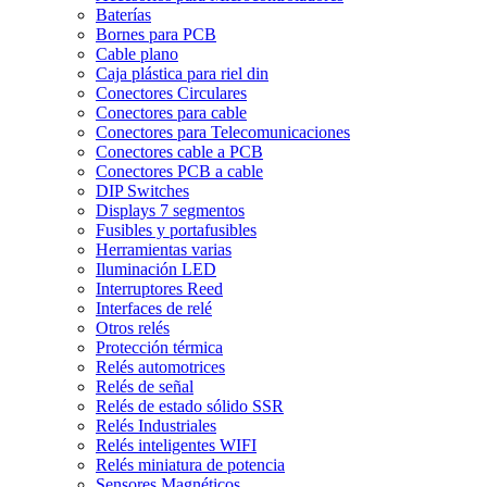
Baterías
Bornes para PCB
Cable plano
Caja plástica para riel din
Conectores Circulares
Conectores para cable
Conectores para Telecomunicaciones
Conectores cable a PCB
Conectores PCB a cable
DIP Switches
Displays 7 segmentos
Fusibles y portafusibles
Herramientas varias
Iluminación LED
Interruptores Reed
Interfaces de relé
Otros relés
Protección térmica
Relés automotrices
Relés de señal
Relés de estado sólido SSR
Relés Industriales
Relés inteligentes WIFI
Relés miniatura de potencia
Sensores Magnéticos