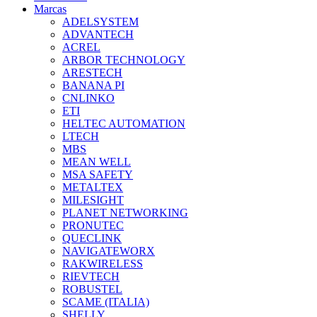
Marcas
ADELSYSTEM
ADVANTECH
ACREL
ARBOR TECHNOLOGY
ARESTECH
BANANA PI
CNLINKO
ETI
HELTEC AUTOMATION
LTECH
MBS
MEAN WELL
MSA SAFETY
METALTEX
MILESIGHT
PLANET NETWORKING
PRONUTEC
QUECLINK
NAVIGATEWORX
RAKWIRELESS
RIEVTECH
ROBUSTEL
SCAME (ITALIA)
SHELLY