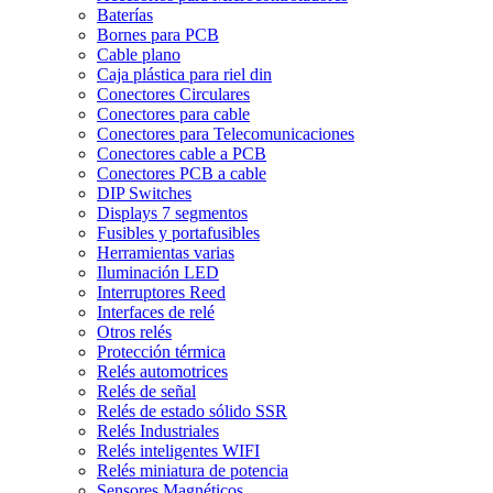
Baterías
Bornes para PCB
Cable plano
Caja plástica para riel din
Conectores Circulares
Conectores para cable
Conectores para Telecomunicaciones
Conectores cable a PCB
Conectores PCB a cable
DIP Switches
Displays 7 segmentos
Fusibles y portafusibles
Herramientas varias
Iluminación LED
Interruptores Reed
Interfaces de relé
Otros relés
Protección térmica
Relés automotrices
Relés de señal
Relés de estado sólido SSR
Relés Industriales
Relés inteligentes WIFI
Relés miniatura de potencia
Sensores Magnéticos