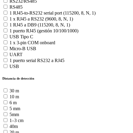
RS232/RS485
RS485
1 RJ45-to-RS232 serial port (115200, 8, N, 1)
1 x RJ45 a RS232 (9600, 8, N, 1)
1 RJ45 a DB9 (115200, 8, N, 1)
1 puerto RJ45 (gestión 10/100/1000)
USB Tipo C
1 x 3-pin COM onboard
Micro-B USB
UART
1 puerto serial RS232 a RJ45
USB
Distancia de detección
30 m
10 m
6 m
5 mm
5mm
1–3 cm
40m
20 m