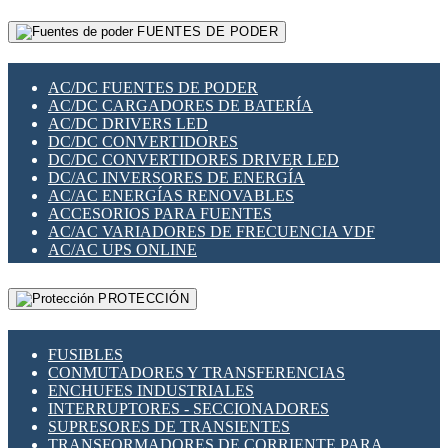
RELÉS INTELIGENTES WIFI
GATEWAY LORAWAN
RELÉS MINIATURA DE POTENCIA
FUENTES DE PODER
GESTIÓN DE REDES
SENSORES MAGNÉTICOS
INFRAESTRUCTURA ETHERCAT
SOPORTE PARA CIRCUITO IMPRESO
PERIFÉRICOS DE RED
SOQUETES PARA RELÉ
AC/DC FUENTES DE PODER
PLACAS MODULARES IOT
SWITCH Y MICROSWITCH
AC/DC CARGADORES DE BATERÍA
SWITCHES Y REDES WIFI
TARJETAS PI
AC/DC DRIVERS LED
SOLUCIONES IOT
UNIÓN Y DERIVACIÓN DE CABLE
DC/DC CONVERTIDORES
SOLUCIONES LORAWAN
DC/DC CONVERTIDORES DRIVER LED
SOLUCIONES RED CELULAR
DC/AC INVERSORES DE ENERGÍA
SEGURIDAD PARA REDES
AC/AC ENERGÍAS RENOVABLES
SWITCHES LAN
ACCESORIOS PARA FUENTES
TELEFONÍA IP (VOIP)
AC/AC VARIADORES DE FRECUENCIA VDF
VIGILANCIA IP (CCTV)
AC/AC UPS ONLINE
MESHTASTIC
PROTECCIÓN
FUSIBLES
CONMUTADORES Y TRANSFERENCIAS
ENCHUFES INDUSTRIALES
INTERRUPTORES - SECCIONADORES
SUPRESORES DE TRANSIENTES
TRANSFORMADORES DE CORRIENTE PARA