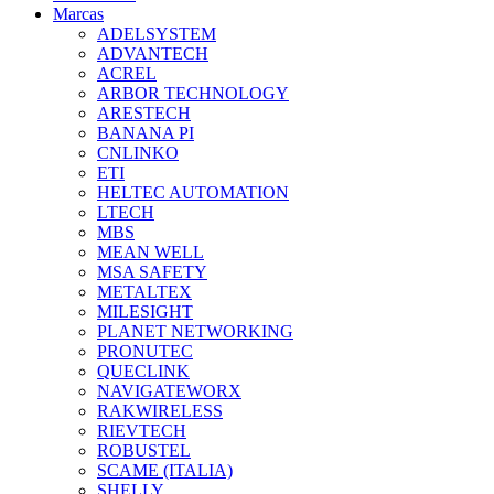
Marcas
ADELSYSTEM
ADVANTECH
ACREL
ARBOR TECHNOLOGY
ARESTECH
BANANA PI
CNLINKO
ETI
HELTEC AUTOMATION
LTECH
MBS
MEAN WELL
MSA SAFETY
METALTEX
MILESIGHT
PLANET NETWORKING
PRONUTEC
QUECLINK
NAVIGATEWORX
RAKWIRELESS
RIEVTECH
ROBUSTEL
SCAME (ITALIA)
SHELLY