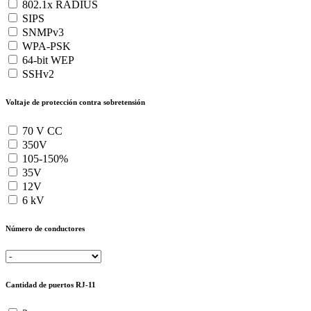
802.1x RADIUS
SIPS
SNMPv3
WPA-PSK
64-bit WEP
SSHv2
Voltaje de protección contra sobretensión
70 V CC
350V
105-150%
35V
12V
6 kV
Número de conductores
Cantidad de puertos RJ-11