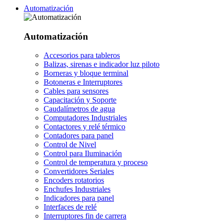
Automatización
Automatización
Accesorios para tableros
Balizas, sirenas e indicador luz piloto
Borneras y bloque terminal
Botoneras e Interruptores
Cables para sensores
Capacitación y Soporte
Caudalímetros de agua
Computadores Industriales
Contactores y relé térmico
Contadores para panel
Control de Nivel
Control para Iluminación
Control de temperatura y proceso
Convertidores Seriales
Encoders rotatorios
Enchufes Industriales
Indicadores para panel
Interfaces de relé
Interruptores fin de carrera