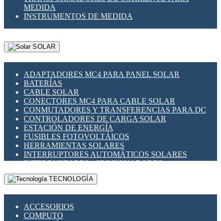
MEDIDA
INSTRUMENTOS DE MEDIDA
SOLAR
ADAPTADORES MC4 PARA PANEL SOLAR
BATERÍAS
CABLE SOLAR
CONECTORES MC4 PARA CABLE SOLAR
CONMUTADORES Y TRANSFERENCIAS PARA DC
CONTROLADORES DE CARGA SOLAR
ESTACIÓN DE ENERGÍA
FUSIBLES FOTOVOLTÁICOS
HERRAMIENTAS SOLARES
INTERRUPTORES AUTOMÁTICOS SOLARES
INTERRUPTORES - SECCIONADORES
FOTOVOLTÁICOS
TECNOLOGÍA
MONTAJE PANEL SOLAR
PORTA FUSIBLES Y SECCIONADORES
FOTOVOLTAICOS
ACCESORIOS
SUPRESOR DE TRANSIENTES SPDS PARA
COMPUTO
APLICACIONES FOTOVOLTAICAS