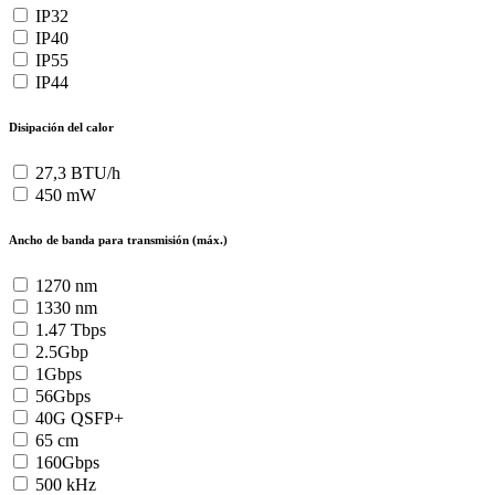
IP32
IP40
IP55
IP44
Disipación del calor
27,3 BTU/h
450 mW
Ancho de banda para transmisión (máx.)
1270 nm
1330 nm
1.47 Tbps
2.5Gbp
1Gbps
56Gbps
40G QSFP+
65 cm
160Gbps
500 kHz