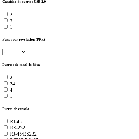
Cantidad de puertos USB 2.0
2
3
1
Pulsos por revolución (PPR)
Puertos de canal de fibra
2
24
4
1
Puerto de consola
RJ-45
RS-232
RJ-45/RS232