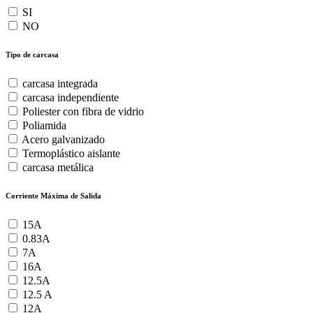
SI
NO
Tipo de carcasa
carcasa integrada
carcasa independiente
Poliester con fibra de vidrio
Poliamida
Acero galvanizado
Termoplástico aislante
carcasa metálica
Corriente Máxima de Salida
15A
0.83A
7A
16A
12.5A
12.5 A
12A