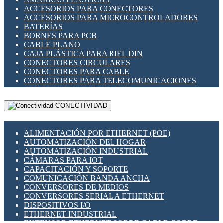
ENCHUFES INDUSTRIALES
ACCESORIOS PARA CONECTORES
INDICADORES PARA PANEL
ACCESORIOS PARA MICROCONTROLADORES
INTERFACES DE RELÉ
BATERÍAS
INTERRUPTORES FIN DE CARRERA
BORNES PARA PCB
LLAVES CONMUTADORAS
CABLE PLANO
MEDIDORES DE ENERGÍA Y TC'S DE CORRIENTE
CAJA PLÁSTICA PARA RIEL DIN
MOTORES PASO A PASO
CONECTORES CIRCULARES
PANTALLAS HMI
CONECTORES PARA CABLE
PLC -CONTROLADORES LÓGICO PROGRAMABLES
CONECTORES PARA TELECOMUNICACIONES
PROGRAMADORES DE HORARIO
CONECTORES CABLE A PCB
PROTECCIÓN ELÉCTRICA
CONECTORES PCB A CABLE
RELÉS DE PROTECCIÓN
CONECTIVIDAD
DIP SWITCHES
SENSORES CAPACITIVOS
DISPLAYS 7 SEGMENTOS
SENSORES DE POSICIÓN LINEAL
FUSIBLES Y PORTAFUSIBLES
SENSORES FOTOELÉCTRICOS
ALIMENTACIÓN POR ETHERNET (POE)
HERRAMIENTAS VARIAS
SENSORES INDUCTIVOS
AUTOMATIZACIÓN DEL HOGAR
ILUMINACIÓN LED
TEMPORIZADORES
AUTOMATIZACIÓN INDUSTRIAL
INTERRUPTORES REED
VARIACS
CÁMARAS PARA IOT
INTERFACES DE RELÉ
VARIADORES DE FRECUENCIA [VDF]
CAPACITACIÓN Y SOPORTE
OTROS RELÉS
SECCIONADORES - INTERRUPTORES
COMUNICACIÓN BANDA ANCHA
PROTECCIÓN TÉRMICA
MAQUINARIA
CONVERSORES DE MEDIOS
RELÉS AUTOMOTRICES
CONVERSORES SERIAL A ETHERNET
RELÉS DE SEÑAL
DISPOSITIVOS I/O
RELÉS DE ESTADO SÓLIDO SSR
ETHERNET INDUSTRIAL
RELÉS INDUSTRIALES
EXTENSOR ETHERNET SOBRE CABLE COBRE