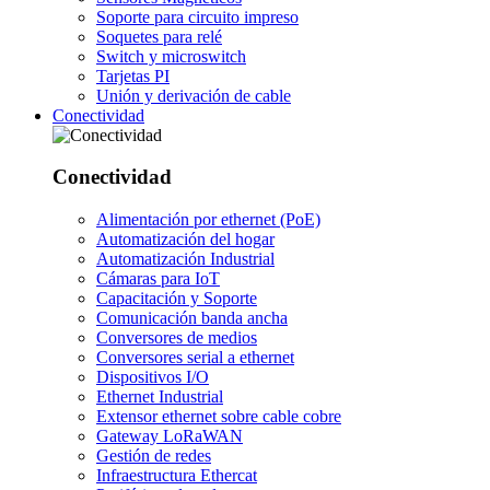
Soporte para circuito impreso
Soquetes para relé
Switch y microswitch
Tarjetas PI
Unión y derivación de cable
Conectividad
Conectividad
Alimentación por ethernet (PoE)
Automatización del hogar
Automatización Industrial
Cámaras para IoT
Capacitación y Soporte
Comunicación banda ancha
Conversores de medios
Conversores serial a ethernet
Dispositivos I/O
Ethernet Industrial
Extensor ethernet sobre cable cobre
Gateway LoRaWAN
Gestión de redes
Infraestructura Ethercat