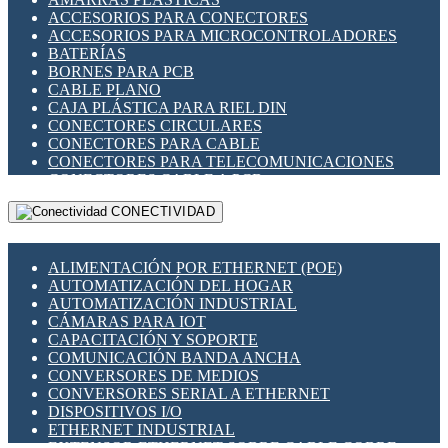
ENCHUFES INDUSTRIALES
ACCESORIOS PARA CONECTORES
INDICADORES PARA PANEL
ACCESORIOS PARA MICROCONTROLADORES
INTERFACES DE RELÉ
BATERÍAS
INTERRUPTORES FIN DE CARRERA
BORNES PARA PCB
LLAVES CONMUTADORAS
CABLE PLANO
MEDIDORES DE ENERGÍA Y TC'S DE CORRIENTE
CAJA PLÁSTICA PARA RIEL DIN
MOTORES PASO A PASO
CONECTORES CIRCULARES
PANTALLAS HMI
CONECTORES PARA CABLE
PLC -CONTROLADORES LÓGICO PROGRAMABLES
CONECTORES PARA TELECOMUNICACIONES
PROGRAMADORES DE HORARIO
CONECTORES CABLE A PCB
PROTECCIÓN ELÉCTRICA
CONECTORES PCB A CABLE
RELÉS DE PROTECCIÓN
CONECTIVIDAD
DIP SWITCHES
SENSORES CAPACITIVOS
DISPLAYS 7 SEGMENTOS
SENSORES DE POSICIÓN LINEAL
FUSIBLES Y PORTAFUSIBLES
SENSORES FOTOELÉCTRICOS
ALIMENTACIÓN POR ETHERNET (POE)
HERRAMIENTAS VARIAS
SENSORES INDUCTIVOS
AUTOMATIZACIÓN DEL HOGAR
ILUMINACIÓN LED
TEMPORIZADORES
AUTOMATIZACIÓN INDUSTRIAL
INTERRUPTORES REED
VARIACS
CÁMARAS PARA IOT
INTERFACES DE RELÉ
VARIADORES DE FRECUENCIA [VDF]
CAPACITACIÓN Y SOPORTE
OTROS RELÉS
SECCIONADORES - INTERRUPTORES
COMUNICACIÓN BANDA ANCHA
PROTECCIÓN TÉRMICA
MAQUINARIA
CONVERSORES DE MEDIOS
RELÉS AUTOMOTRICES
CONVERSORES SERIAL A ETHERNET
RELÉS DE SEÑAL
DISPOSITIVOS I/O
RELÉS DE ESTADO SÓLIDO SSR
ETHERNET INDUSTRIAL
RELÉS INDUSTRIALES
EXTENSOR ETHERNET SOBRE CABLE COBRE