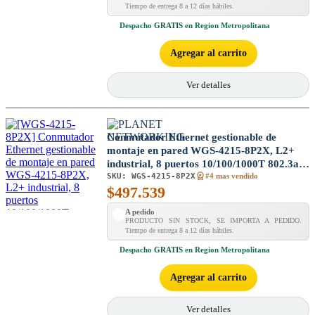
Tiempo de entrega 8 a 12 días hábiles.
Despacho
GRATIS
en Region Metropolitana
Agregar al carrito
Ver detalles
Conmutador Ethernet gestionable de
montaje en pared WGS-4215-8P2X, L2+
industrial, 8 puertos 10/100/1000T 802.3at
SKU:
WGS-4215-8P2X
PoE + 2 puertos 10G SFP+
#4 mas vendido
$
497.539
A pedido
PRODUCTO SIN STOCK, SE IMPORTA A PEDIDO.
Tiempo de entrega 8 a 12 días hábiles.
Despacho
GRATIS
en Region Metropolitana
Agregar al carrito
Ver detalles