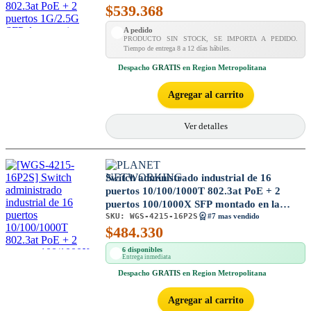
$
539.368
A pedido
PRODUCTO SIN STOCK, SE IMPORTA A PEDIDO.
Tiempo de entrega 8 a 12 días hábiles.
Despacho
GRATIS
en Region Metropolitana
Agregar al carrito
Ver detalles
Switch administrado industrial de 16
puertos 10/100/1000T 802.3at PoE + 2
puertos 100/1000X SFP montado en la
SKU:
WGS-4215-16P2S
pared (-10~60 grados C)
#7 mas vendido
$
484.330
6 disponibles
Entrega inmediata
Despacho
GRATIS
en Region Metropolitana
Agregar al carrito