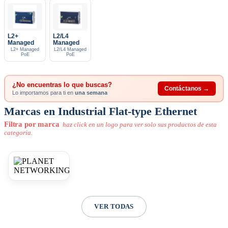
L2+
L2/L4
Managed
Managed
L2+ Managed
L2/L4 Managed
PoE
PoE
¿No encuentras lo que buscas?
Contáctanos →
Lo importamos para ti en
una semana
Marcas en Industrial Flat-type Ethernet
Filtra por marca
haz click en un logo para ver solo sus productos de esta
categoria.
VER TODAS