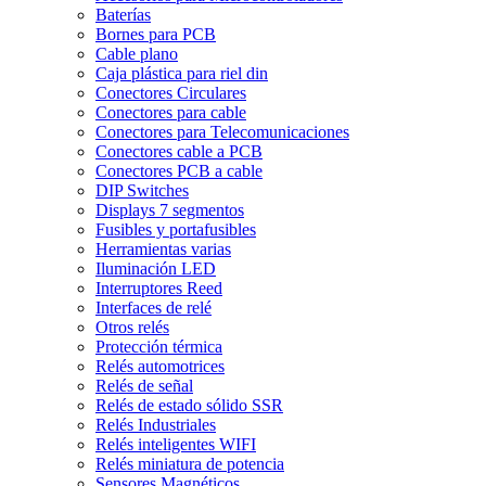
Baterías
Bornes para PCB
Cable plano
Caja plástica para riel din
Conectores Circulares
Conectores para cable
Conectores para Telecomunicaciones
Conectores cable a PCB
Conectores PCB a cable
DIP Switches
Displays 7 segmentos
Fusibles y portafusibles
Herramientas varias
Iluminación LED
Interruptores Reed
Interfaces de relé
Otros relés
Protección térmica
Relés automotrices
Relés de señal
Relés de estado sólido SSR
Relés Industriales
Relés inteligentes WIFI
Relés miniatura de potencia
Sensores Magnéticos