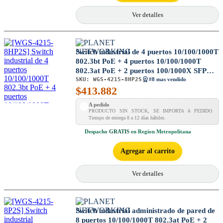
Ver detalles
Switch industrial de 4 puertos 10/100/1000T
802.3bt PoE + 4 puertos 10/100/1000T
802.3at PoE + 2 puertos 100/1000X SFP
SKU:
WGS-4215-8HP2S
administrado de montaje en pared
#8 mas vendido
$
413.882
A pedido
PRODUCTO SIN STOCK, SE IMPORTA A PEDIDO.
Tiempo de entrega 8 a 12 días hábiles.
Despacho
GRATIS
en Region Metropolitana
Agregar al carrito
Ver detalles
Switch industrial administrado de pared de
8 puertos 10/100/1000T 802.3at PoE + 2