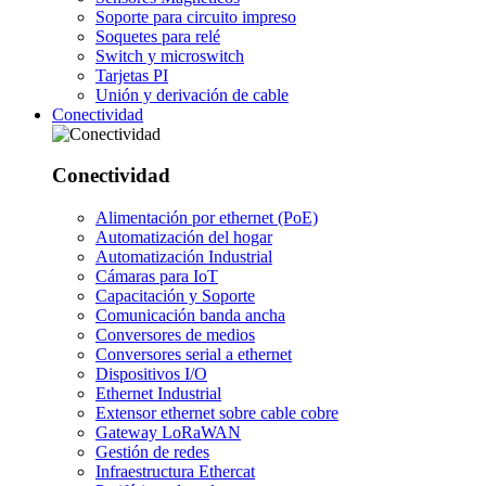
Soporte para circuito impreso
Soquetes para relé
Switch y microswitch
Tarjetas PI
Unión y derivación de cable
Conectividad
Conectividad
Alimentación por ethernet (PoE)
Automatización del hogar
Automatización Industrial
Cámaras para IoT
Capacitación y Soporte
Comunicación banda ancha
Conversores de medios
Conversores serial a ethernet
Dispositivos I/O
Ethernet Industrial
Extensor ethernet sobre cable cobre
Gateway LoRaWAN
Gestión de redes
Infraestructura Ethercat