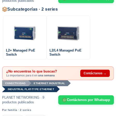
productos publicados
Subcategorías · 2 series
L2+ Managed PoE
L2/L4 Managed PoE
Switch
Switch
¿No encuentras lo que buscas?
Contáctanos →
Lo importamos para ti en
una semana
CONECTIVIDAD
ETHERNET INDUSTRIAL
INDUSTRIAL FLAT-TYPE ETHERNET
PLANET NETWORKING · 9
Contáctenos por Whatsapp
productos publicados
Por familia · 2 series