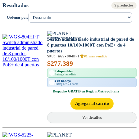
Resultados
9 productos
Ordenar por:
Switch administrado industrial de pared de
8 puertos 10/100/1000T con PoE+ de 4
puertos
SKU:
WGS-804HPT
#1 mas vendido
$
277.389
5 disponibles
Entrega inmediata
4 en bodega
Entrega en 24 horas
Despacho
GRATIS
en Region Metropolitana
Agregar al carrito
Ver detalles