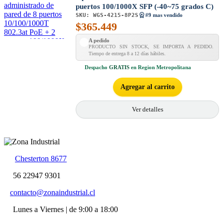
puertos 100/1000X SFP (-40~75 grados C)
SKU:
WGS-4215-8P2S
#9 mas vendido
$
365.449
A pedido
PRODUCTO SIN STOCK, SE IMPORTA A PEDIDO.
Tiempo de entrega 8 a 12 días hábiles.
Despacho
GRATIS
en Region Metropolitana
Agregar al carrito
Ver detalles
Chesterton 8677
56 22947 9301
contacto@zonaindustrial.cl
Lunes a Viernes | de 9:00 a 18:00