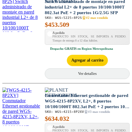
Switch administrado de montaje en pared
industrial L2+ de 8 puertos 10/100/1000T
802.3at PoE + 2 puertos 1G/2.5G SFP
SKU:
WGS-5225-8P2S
#2 mas vendido
$
453.509
A pedido
PRODUCTO SIN STOCK, SE IMPORTA A PEDIDO.
Tiempo de entrega 8 a 12 días hábiles.
Despacho
GRATIS
en Region Metropolitana
Agregar al carrito
Ver detalles
Conmutador Ethernet gestionable de pared
WGS-4215-8P2XV, L2+, 8 puertos
10/100/1000T 802.3at PoE + 2 puertos 10G
SKU:
WGS-4215-8P2XV
SFP+, con pantalla táctil LCD
#3 mas vendido
$
634.032
A pedido
PRODUCTO SIN STOCK, SE IMPORTA A PEDIDO.