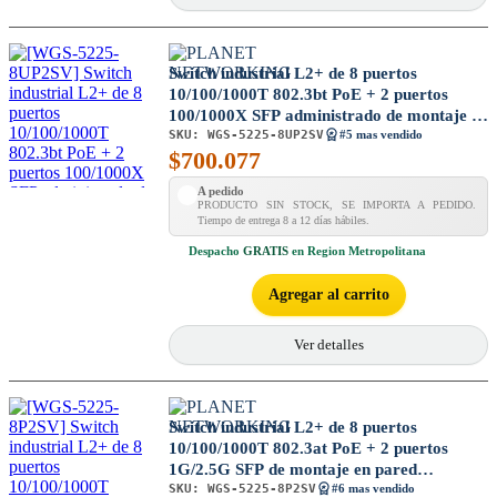
Switch industrial L2+ de 8 puertos
10/100/1000T 802.3bt PoE + 2 puertos
100/1000X SFP administrado de montaje en
SKU:
WGS-5225-8UP2SV
pared con pantalla táctil LCD
#5 mas vendido
$
700.077
A pedido
PRODUCTO SIN STOCK, SE IMPORTA A PEDIDO.
Tiempo de entrega 8 a 12 días hábiles.
Despacho
GRATIS
en Region Metropolitana
Agregar al carrito
Ver detalles
Switch industrial L2+ de 8 puertos
10/100/1000T 802.3at PoE + 2 puertos
1G/2.5G SFP de montaje en pared
SKU:
WGS-5225-8P2SV
gestionado con pantalla táctil LCD
#6 mas vendido