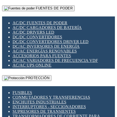
RELÉS INTELIGENTES WIFI
GATEWAY LORAWAN
RELÉS MINIATURA DE POTENCIA
FUENTES DE PODER
GESTIÓN DE REDES
SENSORES MAGNÉTICOS
INFRAESTRUCTURA ETHERCAT
SOPORTE PARA CIRCUITO IMPRESO
PERIFÉRICOS DE RED
SOQUETES PARA RELÉ
AC/DC FUENTES DE PODER
PLACAS MODULARES IOT
SWITCH Y MICROSWITCH
AC/DC CARGADORES DE BATERÍA
SWITCHES Y REDES WIFI
TARJETAS PI
AC/DC DRIVERS LED
SOLUCIONES IOT
UNIÓN Y DERIVACIÓN DE CABLE
DC/DC CONVERTIDORES
SOLUCIONES LORAWAN
DC/DC CONVERTIDORES DRIVER LED
SOLUCIONES RED CELULAR
DC/AC INVERSORES DE ENERGÍA
SEGURIDAD PARA REDES
AC/AC ENERGÍAS RENOVABLES
SWITCHES LAN
ACCESORIOS PARA FUENTES
TELEFONÍA IP (VOIP)
AC/AC VARIADORES DE FRECUENCIA VDF
VIGILANCIA IP (CCTV)
AC/AC UPS ONLINE
MESHTASTIC
PROTECCIÓN
FUSIBLES
CONMUTADORES Y TRANSFERENCIAS
ENCHUFES INDUSTRIALES
INTERRUPTORES - SECCIONADORES
SUPRESORES DE TRANSIENTES
TRANSFORMADORES DE CORRIENTE PARA