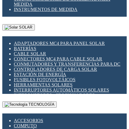
MEDIDA
INSTRUMENTOS DE MEDIDA
SOLAR
ADAPTADORES MC4 PARA PANEL SOLAR
BATERÍAS
CABLE SOLAR
CONECTORES MC4 PARA CABLE SOLAR
CONMUTADORES Y TRANSFERENCIAS PARA DC
CONTROLADORES DE CARGA SOLAR
ESTACIÓN DE ENERGÍA
FUSIBLES FOTOVOLTÁICOS
HERRAMIENTAS SOLARES
INTERRUPTORES AUTOMÁTICOS SOLARES
INTERRUPTORES - SECCIONADORES
FOTOVOLTÁICOS
TECNOLOGÍA
MONTAJE PANEL SOLAR
PORTA FUSIBLES Y SECCIONADORES
FOTOVOLTAICOS
ACCESORIOS
SUPRESOR DE TRANSIENTES SPDS PARA
COMPUTO
APLICACIONES FOTOVOLTAICAS