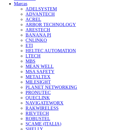
Marcas
ADELSYSTEM
ADVANTECH
ACREL
ARBOR TECHNOLOGY
ARESTECH
BANANA PI
CNLINKO
ETI
HELTEC AUTOMATION
LTECH
MBS
MEAN WELL
MSA SAFETY
METALTEX
MILESIGHT
PLANET NETWORKING
PRONUTEC
QUECLINK
NAVIGATEWORX
RAKWIRELESS
RIEVTECH
ROBUSTEL
SCAME (ITALIA)
SHELLY