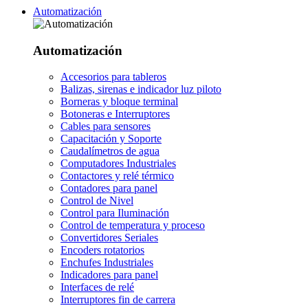
Automatización
Automatización
Accesorios para tableros
Balizas, sirenas e indicador luz piloto
Borneras y bloque terminal
Botoneras e Interruptores
Cables para sensores
Capacitación y Soporte
Caudalímetros de agua
Computadores Industriales
Contactores y relé térmico
Contadores para panel
Control de Nivel
Control para Iluminación
Control de temperatura y proceso
Convertidores Seriales
Encoders rotatorios
Enchufes Industriales
Indicadores para panel
Interfaces de relé
Interruptores fin de carrera