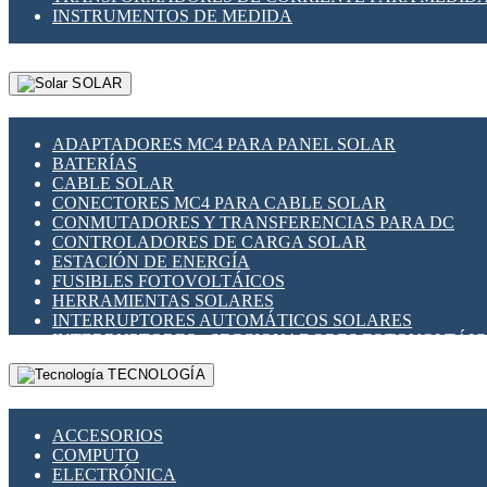
INSTRUMENTOS DE MEDIDA
SOLAR
ADAPTADORES MC4 PARA PANEL SOLAR
BATERÍAS
CABLE SOLAR
CONECTORES MC4 PARA CABLE SOLAR
CONMUTADORES Y TRANSFERENCIAS PARA DC
CONTROLADORES DE CARGA SOLAR
ESTACIÓN DE ENERGÍA
FUSIBLES FOTOVOLTÁICOS
HERRAMIENTAS SOLARES
INTERRUPTORES AUTOMÁTICOS SOLARES
INTERRUPTORES - SECCIONADORES FOTOVOLTÁI
MONTAJE PANEL SOLAR
TECNOLOGÍA
PORTA FUSIBLES Y SECCIONADORES FOTOVOLTAI
SUPRESOR DE TRANSIENTES SPDS PARA APLICACI
ACCESORIOS
COMPUTO
ELECTRÓNICA