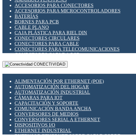
ENCHUFES INDUSTRIALES
ACCESORIOS PARA CONECTORES
INDICADORES PARA PANEL
ACCESORIOS PARA MICROCONTROLADORES
INTERFACES DE RELÉ
BATERÍAS
INTERRUPTORES FIN DE CARRERA
BORNES PARA PCB
LLAVES CONMUTADORAS
CABLE PLANO
MEDIDORES DE ENERGÍA Y TC'S DE CORRIENTE
CAJA PLÁSTICA PARA RIEL DIN
MOTORES PASO A PASO
CONECTORES CIRCULARES
PANTALLAS HMI
CONECTORES PARA CABLE
PLC -CONTROLADORES LÓGICO PROGRAMABLES
CONECTORES PARA TELECOMUNICACIONES
PROGRAMADORES DE HORARIO
CONECTORES CABLE A PCB
PROTECCIÓN ELÉCTRICA
CONECTORES PCB A CABLE
RELÉS DE PROTECCIÓN
CONECTIVIDAD
DIP SWITCHES
SENSORES CAPACITIVOS
DISPLAYS 7 SEGMENTOS
SENSORES DE POSICIÓN LINEAL
FUSIBLES Y PORTAFUSIBLES
SENSORES FOTOELÉCTRICOS
ALIMENTACIÓN POR ETHERNET (POE)
HERRAMIENTAS VARIAS
SENSORES INDUCTIVOS
AUTOMATIZACIÓN DEL HOGAR
ILUMINACIÓN LED
TEMPORIZADORES
AUTOMATIZACIÓN INDUSTRIAL
INTERRUPTORES REED
VARIACS
CÁMARAS PARA IOT
INTERFACES DE RELÉ
VARIADORES DE FRECUENCIA [VDF]
CAPACITACIÓN Y SOPORTE
OTROS RELÉS
SECCIONADORES - INTERRUPTORES
COMUNICACIÓN BANDA ANCHA
PROTECCIÓN TÉRMICA
MAQUINARIA
CONVERSORES DE MEDIOS
RELÉS AUTOMOTRICES
CONVERSORES SERIAL A ETHERNET
RELÉS DE SEÑAL
DISPOSITIVOS I/O
RELÉS DE ESTADO SÓLIDO SSR
ETHERNET INDUSTRIAL
RELÉS INDUSTRIALES
EXTENSOR ETHERNET SOBRE CABLE COBRE