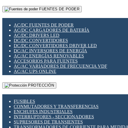
RELÉS INTELIGENTES WIFI
GATEWAY LORAWAN
RELÉS MINIATURA DE POTENCIA
FUENTES DE PODER
GESTIÓN DE REDES
SENSORES MAGNÉTICOS
INFRAESTRUCTURA ETHERCAT
SOPORTE PARA CIRCUITO IMPRESO
PERIFÉRICOS DE RED
SOQUETES PARA RELÉ
AC/DC FUENTES DE PODER
PLACAS MODULARES IOT
SWITCH Y MICROSWITCH
AC/DC CARGADORES DE BATERÍA
SWITCHES Y REDES WIFI
TARJETAS PI
AC/DC DRIVERS LED
SOLUCIONES IOT
UNIÓN Y DERIVACIÓN DE CABLE
DC/DC CONVERTIDORES
SOLUCIONES LORAWAN
DC/DC CONVERTIDORES DRIVER LED
SOLUCIONES RED CELULAR
DC/AC INVERSORES DE ENERGÍA
SEGURIDAD PARA REDES
AC/AC ENERGÍAS RENOVABLES
SWITCHES LAN
ACCESORIOS PARA FUENTES
TELEFONÍA IP (VOIP)
AC/AC VARIADORES DE FRECUENCIA VDF
VIGILANCIA IP (CCTV)
AC/AC UPS ONLINE
MESHTASTIC
PROTECCIÓN
FUSIBLES
CONMUTADORES Y TRANSFERENCIAS
ENCHUFES INDUSTRIALES
INTERRUPTORES - SECCIONADORES
SUPRESORES DE TRANSIENTES
TRANSFORMADORES DE CORRIENTE PARA MEDID