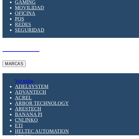
GAMING
MOVILIDAD
OFICINA
POS
REDES
SEGURIDAD
A PEDIDO
MARCAS
Ver todas
ADELSYSTEM
ADVANTECH
ACREL
ARBOR TECHNOLOGY
ARESTECH
BANANA PI
CNLINKO
ETI
HELTEC AUTOMATION
LTECH