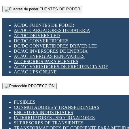
RELÉS INTELIGENTES WIFI
GATEWAY LORAWAN
RELÉS MINIATURA DE POTENCIA
FUENTES DE PODER
GESTIÓN DE REDES
SENSORES MAGNÉTICOS
INFRAESTRUCTURA ETHERCAT
SOPORTE PARA CIRCUITO IMPRESO
PERIFÉRICOS DE RED
SOQUETES PARA RELÉ
AC/DC FUENTES DE PODER
PLACAS MODULARES IOT
SWITCH Y MICROSWITCH
AC/DC CARGADORES DE BATERÍA
SWITCHES Y REDES WIFI
TARJETAS PI
AC/DC DRIVERS LED
SOLUCIONES IOT
UNIÓN Y DERIVACIÓN DE CABLE
DC/DC CONVERTIDORES
SOLUCIONES LORAWAN
DC/DC CONVERTIDORES DRIVER LED
SOLUCIONES RED CELULAR
DC/AC INVERSORES DE ENERGÍA
SEGURIDAD PARA REDES
AC/AC ENERGÍAS RENOVABLES
SWITCHES LAN
ACCESORIOS PARA FUENTES
TELEFONÍA IP (VOIP)
AC/AC VARIADORES DE FRECUENCIA VDF
VIGILANCIA IP (CCTV)
AC/AC UPS ONLINE
MESHTASTIC
PROTECCIÓN
FUSIBLES
CONMUTADORES Y TRANSFERENCIAS
ENCHUFES INDUSTRIALES
INTERRUPTORES - SECCIONADORES
SUPRESORES DE TRANSIENTES
TRANSFORMADORES DE CORRIENTE PARA MEDID