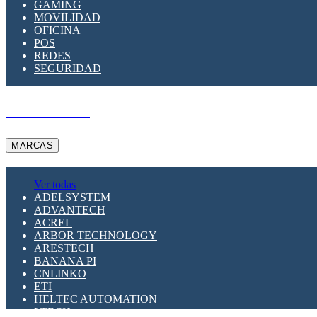
GAMING
MOVILIDAD
OFICINA
POS
REDES
SEGURIDAD
A PEDIDO
MARCAS
Ver todas
ADELSYSTEM
ADVANTECH
ACREL
ARBOR TECHNOLOGY
ARESTECH
BANANA PI
CNLINKO
ETI
HELTEC AUTOMATION
LTECH