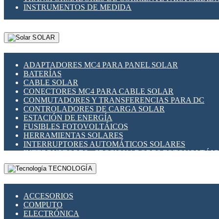
INSTRUMENTOS DE MEDIDA
SOLAR
ADAPTADORES MC4 PARA PANEL SOLAR
BATERÍAS
CABLE SOLAR
CONECTORES MC4 PARA CABLE SOLAR
CONMUTADORES Y TRANSFERENCIAS PARA DC
CONTROLADORES DE CARGA SOLAR
ESTACIÓN DE ENERGÍA
FUSIBLES FOTOVOLTÁICOS
HERRAMIENTAS SOLARES
INTERRUPTORES AUTOMÁTICOS SOLARES
INTERRUPTORES - SECCIONADORES FOTOVOLTÁI
MONTAJE PANEL SOLAR
TECNOLOGÍA
PORTA FUSIBLES Y SECCIONADORES FOTOVOLTAI
SUPRESOR DE TRANSIENTES SPDS PARA APLICACI
ACCESORIOS
COMPUTO
ELECTRÓNICA