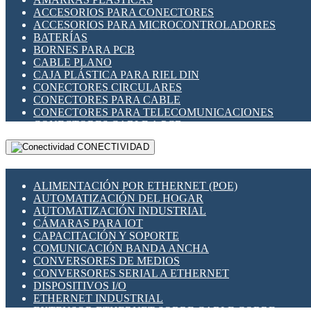
ENCHUFES INDUSTRIALES
ACCESORIOS PARA CONECTORES
INDICADORES PARA PANEL
ACCESORIOS PARA MICROCONTROLADORES
INTERFACES DE RELÉ
BATERÍAS
INTERRUPTORES FIN DE CARRERA
BORNES PARA PCB
LLAVES CONMUTADORAS
CABLE PLANO
MEDIDORES DE ENERGÍA Y TC'S DE CORRIENTE
CAJA PLÁSTICA PARA RIEL DIN
MOTORES PASO A PASO
CONECTORES CIRCULARES
PANTALLAS HMI
CONECTORES PARA CABLE
PLC -CONTROLADORES LÓGICO PROGRAMABLES
CONECTORES PARA TELECOMUNICACIONES
PROGRAMADORES DE HORARIO
CONECTORES CABLE A PCB
PROTECCIÓN ELÉCTRICA
CONECTORES PCB A CABLE
RELÉS DE PROTECCIÓN
CONECTIVIDAD
DIP SWITCHES
SENSORES CAPACITIVOS
DISPLAYS 7 SEGMENTOS
SENSORES DE POSICIÓN LINEAL
FUSIBLES Y PORTAFUSIBLES
SENSORES FOTOELÉCTRICOS
ALIMENTACIÓN POR ETHERNET (POE)
HERRAMIENTAS VARIAS
SENSORES INDUCTIVOS
AUTOMATIZACIÓN DEL HOGAR
ILUMINACIÓN LED
TEMPORIZADORES
AUTOMATIZACIÓN INDUSTRIAL
INTERRUPTORES REED
VARIACS
CÁMARAS PARA IOT
INTERFACES DE RELÉ
VARIADORES DE FRECUENCIA [VDF]
CAPACITACIÓN Y SOPORTE
OTROS RELÉS
SECCIONADORES - INTERRUPTORES
COMUNICACIÓN BANDA ANCHA
PROTECCIÓN TÉRMICA
MAQUINARIA
CONVERSORES DE MEDIOS
RELÉS AUTOMOTRICES
CONVERSORES SERIAL A ETHERNET
RELÉS DE SEÑAL
DISPOSITIVOS I/O
RELÉS DE ESTADO SÓLIDO SSR
ETHERNET INDUSTRIAL
RELÉS INDUSTRIALES
EXTENSOR ETHERNET SOBRE CABLE COBRE