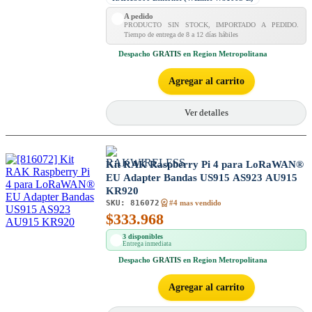
A pedido
PRODUCTO SIN STOCK, IMPORTADO A PEDIDO.
Tiempo de entrega de 8 a 12 días hábiles
Despacho
GRATIS
en Region Metropolitana
Agregar al carrito
Ver detalles
Kit RAK Raspberry Pi 4 para LoRaWAN®
EU Adapter Bandas US915 AS923 AU915
KR920
SKU:
816072
#4 mas vendido
$
333.968
3 disponibles
Entrega inmediata
Despacho
GRATIS
en Region Metropolitana
Agregar al carrito