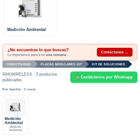
Medición Ambiental
¿No encuentras lo que buscas?
Contáctanos →
Lo importamos para ti en
una semana
CONECTIVIDAD
PLACAS MODULARES IOT
KIT DE SOLUCIONES
RAKWIRELESS · 3 productos
Contáctenos por Whatsapp
publicados
Por familia · 1 serie
Medición
Ambiental
Medición
Ambiental