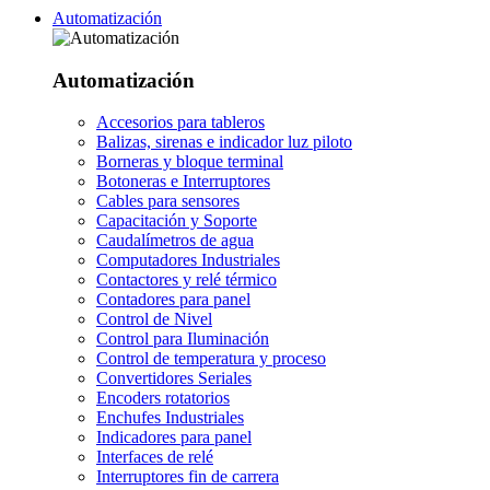
Automatización
Automatización
Accesorios para tableros
Balizas, sirenas e indicador luz piloto
Borneras y bloque terminal
Botoneras e Interruptores
Cables para sensores
Capacitación y Soporte
Caudalímetros de agua
Computadores Industriales
Contactores y relé térmico
Contadores para panel
Control de Nivel
Control para Iluminación
Control de temperatura y proceso
Convertidores Seriales
Encoders rotatorios
Enchufes Industriales
Indicadores para panel
Interfaces de relé
Interruptores fin de carrera