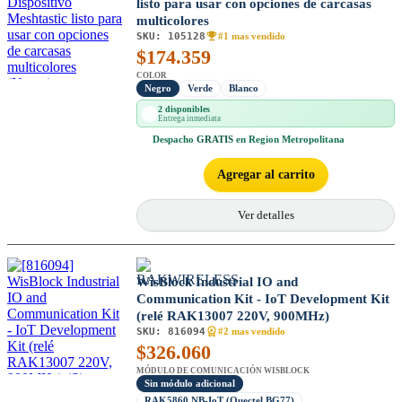
listo para usar con opciones de carcasas
multicolores
SKU:
105128
#1 mas vendido
$
174.359
COLOR
Negro
Verde
Blanco
2 disponibles
Entrega inmediata
Despacho
GRATIS
en Region Metropolitana
Agregar al carrito
Ver detalles
WisBlock Industrial IO and
Communication Kit - IoT Development Kit
(relé RAK13007 220V, 900MHz)
SKU:
816094
#2 mas vendido
$
326.060
MÓDULO DE COMUNICACIÓN WISBLOCK
Sin módulo adicional
RAK5860 NB-IoT (Quectel BG77)