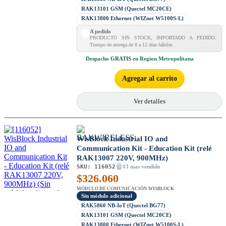
RAK13101 GSM (Quectel MC20CE)
RAK13800 Ethernet (WIZnet W5100S-L)
A pedido
PRODUCTO SIN STOCK, IMPORTADO A PEDIDO.
Tiempo de entrega de 8 a 12 días hábiles
Despacho
GRATIS
en Region Metropolitana
Agregar al carrito
Ver detalles
WisBlock Industrial IO and
Communication Kit - Education Kit (relé
RAK13007 220V, 900MHz)
SKU:
116052
#3 mas vendido
$
326.060
MÓDULO DE COMUNICACIÓN WISBLOCK
Sin módulo adicional
RAK5860 NB-IoT (Quectel BG77)
RAK13101 GSM (Quectel MC20CE)
RAK13800 Ethernet (WIZnet W5100S-L)