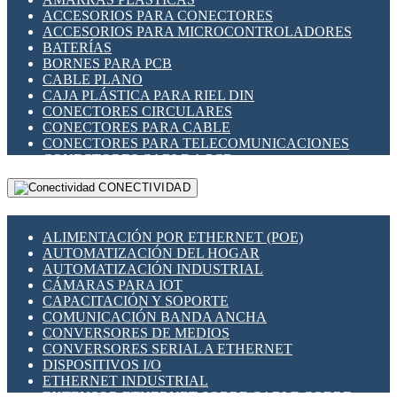
ENCHUFES INDUSTRIALES
ACCESORIOS PARA CONECTORES
INDICADORES PARA PANEL
ACCESORIOS PARA MICROCONTROLADORES
INTERFACES DE RELÉ
BATERÍAS
INTERRUPTORES FIN DE CARRERA
BORNES PARA PCB
LLAVES CONMUTADORAS
CABLE PLANO
MEDIDORES DE ENERGÍA Y TC'S DE CORRIENTE
CAJA PLÁSTICA PARA RIEL DIN
MOTORES PASO A PASO
CONECTORES CIRCULARES
PANTALLAS HMI
CONECTORES PARA CABLE
PLC -CONTROLADORES LÓGICO PROGRAMABLES
CONECTORES PARA TELECOMUNICACIONES
PROGRAMADORES DE HORARIO
CONECTORES CABLE A PCB
PROTECCIÓN ELÉCTRICA
CONECTORES PCB A CABLE
RELÉS DE PROTECCIÓN
CONECTIVIDAD
DIP SWITCHES
SENSORES CAPACITIVOS
DISPLAYS 7 SEGMENTOS
SENSORES DE POSICIÓN LINEAL
FUSIBLES Y PORTAFUSIBLES
SENSORES FOTOELÉCTRICOS
ALIMENTACIÓN POR ETHERNET (POE)
HERRAMIENTAS VARIAS
SENSORES INDUCTIVOS
AUTOMATIZACIÓN DEL HOGAR
ILUMINACIÓN LED
TEMPORIZADORES
AUTOMATIZACIÓN INDUSTRIAL
INTERRUPTORES REED
VARIACS
CÁMARAS PARA IOT
INTERFACES DE RELÉ
VARIADORES DE FRECUENCIA [VDF]
CAPACITACIÓN Y SOPORTE
OTROS RELÉS
SECCIONADORES - INTERRUPTORES
COMUNICACIÓN BANDA ANCHA
PROTECCIÓN TÉRMICA
MAQUINARIA
CONVERSORES DE MEDIOS
RELÉS AUTOMOTRICES
CONVERSORES SERIAL A ETHERNET
RELÉS DE SEÑAL
DISPOSITIVOS I/O
RELÉS DE ESTADO SÓLIDO SSR
ETHERNET INDUSTRIAL
RELÉS INDUSTRIALES
EXTENSOR ETHERNET SOBRE CABLE COBRE