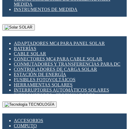
MEDIDA
INSTRUMENTOS DE MEDIDA
SOLAR
ADAPTADORES MC4 PARA PANEL SOLAR
BATERÍAS
CABLE SOLAR
CONECTORES MC4 PARA CABLE SOLAR
CONMUTADORES Y TRANSFERENCIAS PARA DC
CONTROLADORES DE CARGA SOLAR
ESTACIÓN DE ENERGÍA
FUSIBLES FOTOVOLTÁICOS
HERRAMIENTAS SOLARES
INTERRUPTORES AUTOMÁTICOS SOLARES
INTERRUPTORES - SECCIONADORES
FOTOVOLTÁICOS
TECNOLOGÍA
MONTAJE PANEL SOLAR
PORTA FUSIBLES Y SECCIONADORES
FOTOVOLTAICOS
ACCESORIOS
SUPRESOR DE TRANSIENTES SPDS PARA
COMPUTO
APLICACIONES FOTOVOLTAICAS