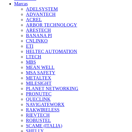
Marcas
ADELSYSTEM
ADVANTECH
ACREL
ARBOR TECHNOLOGY
ARESTECH
BANANA PI
CNLINKO
ETI
HELTEC AUTOMATION
LTECH
MBS
MEAN WELL
MSA SAFETY
METALTEX
MILESIGHT
PLANET NETWORKING
PRONUTEC
QUECLINK
NAVIGATEWORX
RAKWIRELESS
RIEVTECH
ROBUSTEL
SCAME (ITALIA)
SHELLY