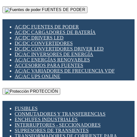
RELÉS INTELIGENTES WIFI
GATEWAY LORAWAN
RELÉS MINIATURA DE POTENCIA
FUENTES DE PODER
GESTIÓN DE REDES
SENSORES MAGNÉTICOS
INFRAESTRUCTURA ETHERCAT
SOPORTE PARA CIRCUITO IMPRESO
PERIFÉRICOS DE RED
SOQUETES PARA RELÉ
AC/DC FUENTES DE PODER
PLACAS MODULARES IOT
SWITCH Y MICROSWITCH
AC/DC CARGADORES DE BATERÍA
SWITCHES Y REDES WIFI
TARJETAS PI
AC/DC DRIVERS LED
SOLUCIONES IOT
UNIÓN Y DERIVACIÓN DE CABLE
DC/DC CONVERTIDORES
SOLUCIONES LORAWAN
DC/DC CONVERTIDORES DRIVER LED
SOLUCIONES RED CELULAR
DC/AC INVERSORES DE ENERGÍA
SEGURIDAD PARA REDES
AC/AC ENERGÍAS RENOVABLES
SWITCHES LAN
ACCESORIOS PARA FUENTES
TELEFONÍA IP (VOIP)
AC/AC VARIADORES DE FRECUENCIA VDF
VIGILANCIA IP (CCTV)
AC/AC UPS ONLINE
MESHTASTIC
PROTECCIÓN
FUSIBLES
CONMUTADORES Y TRANSFERENCIAS
ENCHUFES INDUSTRIALES
INTERRUPTORES - SECCIONADORES
SUPRESORES DE TRANSIENTES
TRANSFORMADORES DE CORRIENTE PARA