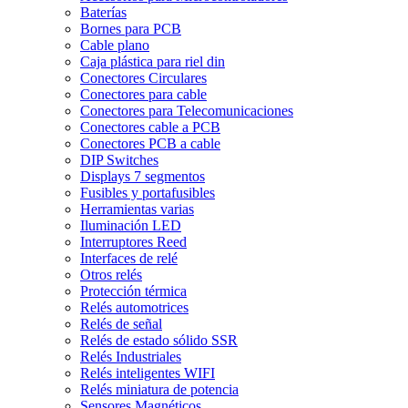
Baterías
Bornes para PCB
Cable plano
Caja plástica para riel din
Conectores Circulares
Conectores para cable
Conectores para Telecomunicaciones
Conectores cable a PCB
Conectores PCB a cable
DIP Switches
Displays 7 segmentos
Fusibles y portafusibles
Herramientas varias
Iluminación LED
Interruptores Reed
Interfaces de relé
Otros relés
Protección térmica
Relés automotrices
Relés de señal
Relés de estado sólido SSR
Relés Industriales
Relés inteligentes WIFI
Relés miniatura de potencia
Sensores Magnéticos