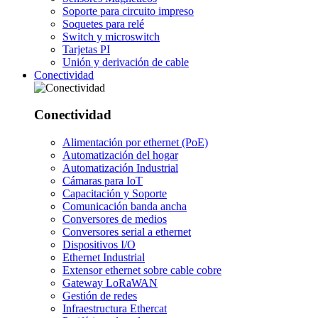
Soporte para circuito impreso
Soquetes para relé
Switch y microswitch
Tarjetas PI
Unión y derivación de cable
Conectividad
Conectividad
Alimentación por ethernet (PoE)
Automatización del hogar
Automatización Industrial
Cámaras para IoT
Capacitación y Soporte
Comunicación banda ancha
Conversores de medios
Conversores serial a ethernet
Dispositivos I/O
Ethernet Industrial
Extensor ethernet sobre cable cobre
Gateway LoRaWAN
Gestión de redes
Infraestructura Ethercat