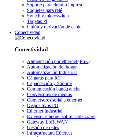
Soporte para circuito impreso
Soquetes para relé
Switch y microswitch
Tarjetas PI
Unión y derivación de cable
Conectividad
Conectividad
Alimentación por ethernet (PoE)
Automatización del hogar
Automatización Industrial
Cámaras para IoT
Capacitación y Soporte
Comunicación banda ancha
Conversores de medios
Conversores serial a ethernet
Dispositivos I/O
Ethernet Industrial
Extensor ethernet sobre cable cobre
Gateway LoRaWAN
Gestión de redes
Infraestructura Ethercat