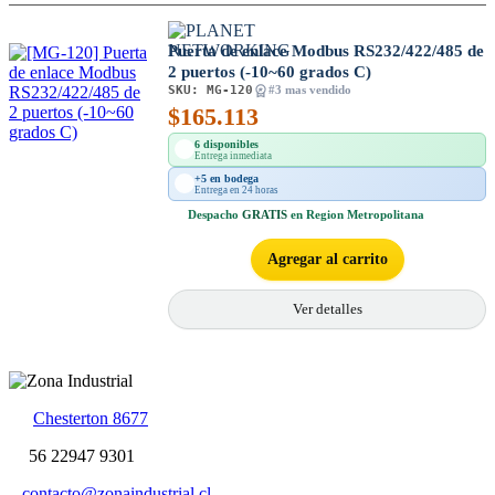
Puerta de enlace Modbus RS232/422/485 de
2 puertos (-10~60 grados C)
SKU:
MG-120
#3 mas vendido
$
165.113
6 disponibles
Entrega inmediata
+5 en bodega
Entrega en 24 horas
Despacho
GRATIS
en Region Metropolitana
Agregar al carrito
Ver detalles
Chesterton 8677
56 22947 9301
contacto@zonaindustrial.cl