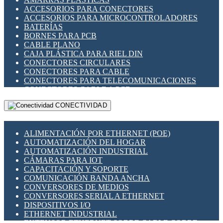
ENCHUFES INDUSTRIALES
ACCESORIOS PARA CONECTORES
INDICADORES PARA PANEL
ACCESORIOS PARA MICROCONTROLADORES
INTERFACES DE RELÉ
BATERÍAS
INTERRUPTORES FIN DE CARRERA
BORNES PARA PCB
LLAVES CONMUTADORAS
CABLE PLANO
MEDIDORES DE ENERGÍA Y TC'S DE CORRIENTE
CAJA PLÁSTICA PARA RIEL DIN
MOTORES PASO A PASO
CONECTORES CIRCULARES
PANTALLAS HMI
CONECTORES PARA CABLE
PLC -CONTROLADORES LÓGICO PROGRAMABLES
CONECTORES PARA TELECOMUNICACIONES
PROGRAMADORES DE HORARIO
CONECTORES CABLE A PCB
PROTECCIÓN ELÉCTRICA
CONECTORES PCB A CABLE
RELÉS DE PROTECCIÓN
CONECTIVIDAD
DIP SWITCHES
SENSORES CAPACITIVOS
DISPLAYS 7 SEGMENTOS
SENSORES DE POSICIÓN LINEAL
FUSIBLES Y PORTAFUSIBLES
SENSORES FOTOELÉCTRICOS
ALIMENTACIÓN POR ETHERNET (POE)
HERRAMIENTAS VARIAS
SENSORES INDUCTIVOS
AUTOMATIZACIÓN DEL HOGAR
ILUMINACIÓN LED
TEMPORIZADORES
AUTOMATIZACIÓN INDUSTRIAL
INTERRUPTORES REED
VARIACS
CÁMARAS PARA IOT
INTERFACES DE RELÉ
VARIADORES DE FRECUENCIA [VDF]
CAPACITACIÓN Y SOPORTE
OTROS RELÉS
SECCIONADORES - INTERRUPTORES
COMUNICACIÓN BANDA ANCHA
PROTECCIÓN TÉRMICA
MAQUINARIA
CONVERSORES DE MEDIOS
RELÉS AUTOMOTRICES
CONVERSORES SERIAL A ETHERNET
RELÉS DE SEÑAL
DISPOSITIVOS I/O
RELÉS DE ESTADO SÓLIDO SSR
ETHERNET INDUSTRIAL
RELÉS INDUSTRIALES
EXTENSOR ETHERNET SOBRE CABLE COBRE