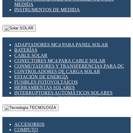
MEDIDA
INSTRUMENTOS DE MEDIDA
SOLAR
ADAPTADORES MC4 PARA PANEL SOLAR
BATERÍAS
CABLE SOLAR
CONECTORES MC4 PARA CABLE SOLAR
CONMUTADORES Y TRANSFERENCIAS PARA DC
CONTROLADORES DE CARGA SOLAR
ESTACIÓN DE ENERGÍA
FUSIBLES FOTOVOLTÁICOS
HERRAMIENTAS SOLARES
INTERRUPTORES AUTOMÁTICOS SOLARES
INTERRUPTORES - SECCIONADORES
FOTOVOLTÁICOS
TECNOLOGÍA
MONTAJE PANEL SOLAR
PORTA FUSIBLES Y SECCIONADORES
FOTOVOLTAICOS
ACCESORIOS
SUPRESOR DE TRANSIENTES SPDS PARA
COMPUTO
APLICACIONES FOTOVOLTAICAS