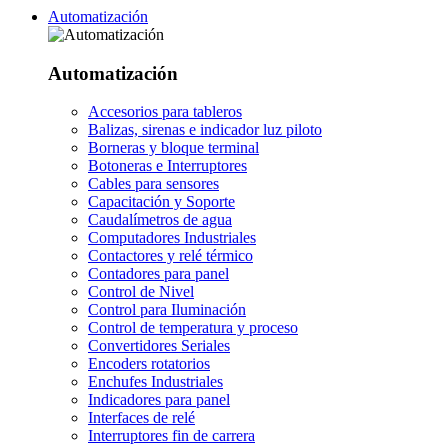
Automatización
Automatización
Accesorios para tableros
Balizas, sirenas e indicador luz piloto
Borneras y bloque terminal
Botoneras e Interruptores
Cables para sensores
Capacitación y Soporte
Caudalímetros de agua
Computadores Industriales
Contactores y relé térmico
Contadores para panel
Control de Nivel
Control para Iluminación
Control de temperatura y proceso
Convertidores Seriales
Encoders rotatorios
Enchufes Industriales
Indicadores para panel
Interfaces de relé
Interruptores fin de carrera