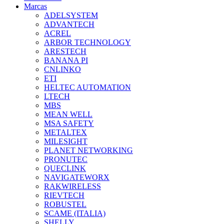
Marcas
ADELSYSTEM
ADVANTECH
ACREL
ARBOR TECHNOLOGY
ARESTECH
BANANA PI
CNLINKO
ETI
HELTEC AUTOMATION
LTECH
MBS
MEAN WELL
MSA SAFETY
METALTEX
MILESIGHT
PLANET NETWORKING
PRONUTEC
QUECLINK
NAVIGATEWORX
RAKWIRELESS
RIEVTECH
ROBUSTEL
SCAME (ITALIA)
SHELLY