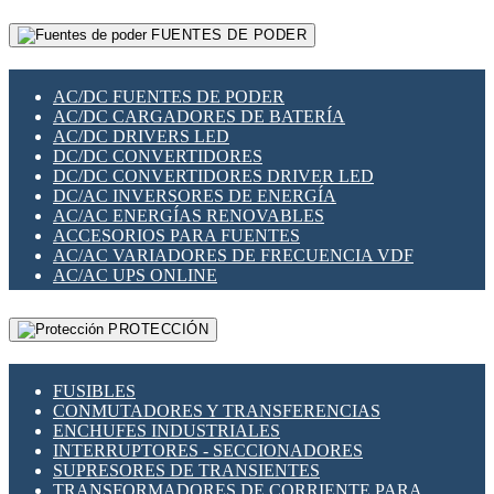
RELÉS INTELIGENTES WIFI
GATEWAY LORAWAN
RELÉS MINIATURA DE POTENCIA
FUENTES DE PODER
GESTIÓN DE REDES
SENSORES MAGNÉTICOS
INFRAESTRUCTURA ETHERCAT
SOPORTE PARA CIRCUITO IMPRESO
PERIFÉRICOS DE RED
SOQUETES PARA RELÉ
AC/DC FUENTES DE PODER
PLACAS MODULARES IOT
SWITCH Y MICROSWITCH
AC/DC CARGADORES DE BATERÍA
SWITCHES Y REDES WIFI
TARJETAS PI
AC/DC DRIVERS LED
SOLUCIONES IOT
UNIÓN Y DERIVACIÓN DE CABLE
DC/DC CONVERTIDORES
SOLUCIONES LORAWAN
DC/DC CONVERTIDORES DRIVER LED
SOLUCIONES RED CELULAR
DC/AC INVERSORES DE ENERGÍA
SEGURIDAD PARA REDES
AC/AC ENERGÍAS RENOVABLES
SWITCHES LAN
ACCESORIOS PARA FUENTES
TELEFONÍA IP (VOIP)
AC/AC VARIADORES DE FRECUENCIA VDF
VIGILANCIA IP (CCTV)
AC/AC UPS ONLINE
MESHTASTIC
PROTECCIÓN
FUSIBLES
CONMUTADORES Y TRANSFERENCIAS
ENCHUFES INDUSTRIALES
INTERRUPTORES - SECCIONADORES
SUPRESORES DE TRANSIENTES
TRANSFORMADORES DE CORRIENTE PARA