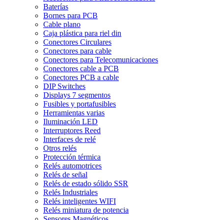
Baterías
Bornes para PCB
Cable plano
Caja plástica para riel din
Conectores Circulares
Conectores para cable
Conectores para Telecomunicaciones
Conectores cable a PCB
Conectores PCB a cable
DIP Switches
Displays 7 segmentos
Fusibles y portafusibles
Herramientas varias
Iluminación LED
Interruptores Reed
Interfaces de relé
Otros relés
Protección térmica
Relés automotrices
Relés de señal
Relés de estado sólido SSR
Relés Industriales
Relés inteligentes WIFI
Relés miniatura de potencia
Sensores Magnéticos