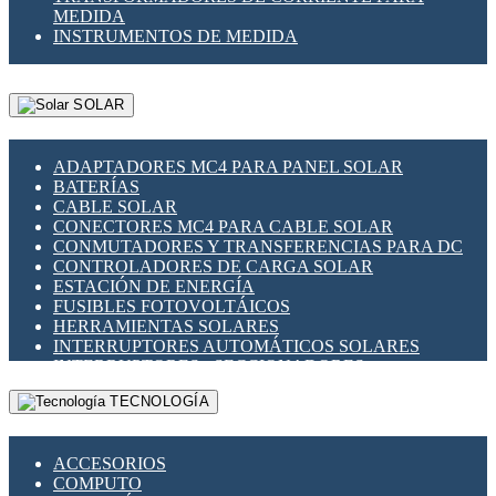
MEDIDA
INSTRUMENTOS DE MEDIDA
SOLAR
ADAPTADORES MC4 PARA PANEL SOLAR
BATERÍAS
CABLE SOLAR
CONECTORES MC4 PARA CABLE SOLAR
CONMUTADORES Y TRANSFERENCIAS PARA DC
CONTROLADORES DE CARGA SOLAR
ESTACIÓN DE ENERGÍA
FUSIBLES FOTOVOLTÁICOS
HERRAMIENTAS SOLARES
INTERRUPTORES AUTOMÁTICOS SOLARES
INTERRUPTORES - SECCIONADORES
FOTOVOLTÁICOS
TECNOLOGÍA
MONTAJE PANEL SOLAR
PORTA FUSIBLES Y SECCIONADORES
FOTOVOLTAICOS
ACCESORIOS
SUPRESOR DE TRANSIENTES SPDS PARA
COMPUTO
APLICACIONES FOTOVOLTAICAS