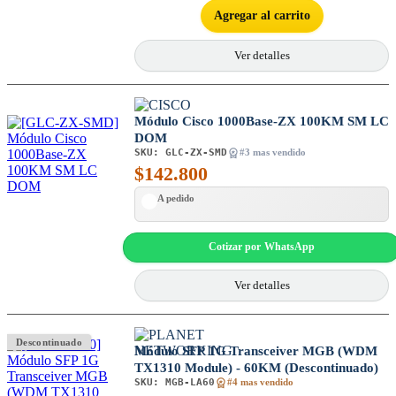
Agregar al carrito
Ver detalles
Módulo Cisco 1000Base-ZX 100KM SM LC
DOM
SKU:
GLC-ZX-SMD
#3 mas vendido
$
142.800
A pedido
Cotizar por WhatsApp
Ver detalles
Descontinuado
Módulo SFP 1G Transceiver MGB (WDM
TX1310 Module) - 60KM (Descontinuado)
SKU:
MGB-LA60
#4 mas vendido