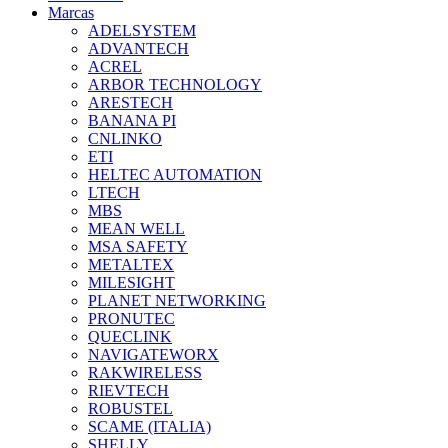
Marcas
ADELSYSTEM
ADVANTECH
ACREL
ARBOR TECHNOLOGY
ARESTECH
BANANA PI
CNLINKO
ETI
HELTEC AUTOMATION
LTECH
MBS
MEAN WELL
MSA SAFETY
METALTEX
MILESIGHT
PLANET NETWORKING
PRONUTEC
QUECLINK
NAVIGATEWORX
RAKWIRELESS
RIEVTECH
ROBUSTEL
SCAME (ITALIA)
SHELLY