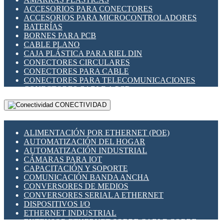
ENCHUFES INDUSTRIALES
ACCESORIOS PARA CONECTORES
INDICADORES PARA PANEL
ACCESORIOS PARA MICROCONTROLADORES
INTERFACES DE RELÉ
BATERÍAS
INTERRUPTORES FIN DE CARRERA
BORNES PARA PCB
LLAVES CONMUTADORAS
CABLE PLANO
MEDIDORES DE ENERGÍA Y TC'S DE CORRIENTE
CAJA PLÁSTICA PARA RIEL DIN
MOTORES PASO A PASO
CONECTORES CIRCULARES
PANTALLAS HMI
CONECTORES PARA CABLE
PLC -CONTROLADORES LÓGICO PROGRAMABLES
CONECTORES PARA TELECOMUNICACIONES
PROGRAMADORES DE HORARIO
CONECTORES CABLE A PCB
PROTECCIÓN ELÉCTRICA
CONECTORES PCB A CABLE
RELÉS DE PROTECCIÓN
CONECTIVIDAD
DIP SWITCHES
SENSORES CAPACITIVOS
DISPLAYS 7 SEGMENTOS
SENSORES DE POSICIÓN LINEAL
FUSIBLES Y PORTAFUSIBLES
SENSORES FOTOELÉCTRICOS
ALIMENTACIÓN POR ETHERNET (POE)
HERRAMIENTAS VARIAS
SENSORES INDUCTIVOS
AUTOMATIZACIÓN DEL HOGAR
ILUMINACIÓN LED
TEMPORIZADORES
AUTOMATIZACIÓN INDUSTRIAL
INTERRUPTORES REED
VARIACS
CÁMARAS PARA IOT
INTERFACES DE RELÉ
VARIADORES DE FRECUENCIA [VDF]
CAPACITACIÓN Y SOPORTE
OTROS RELÉS
SECCIONADORES - INTERRUPTORES
COMUNICACIÓN BANDA ANCHA
PROTECCIÓN TÉRMICA
MAQUINARIA
CONVERSORES DE MEDIOS
RELÉS AUTOMOTRICES
CONVERSORES SERIAL A ETHERNET
RELÉS DE SEÑAL
DISPOSITIVOS I/O
RELÉS DE ESTADO SÓLIDO SSR
ETHERNET INDUSTRIAL
RELÉS INDUSTRIALES
EXTENSOR ETHERNET SOBRE CABLE COBRE