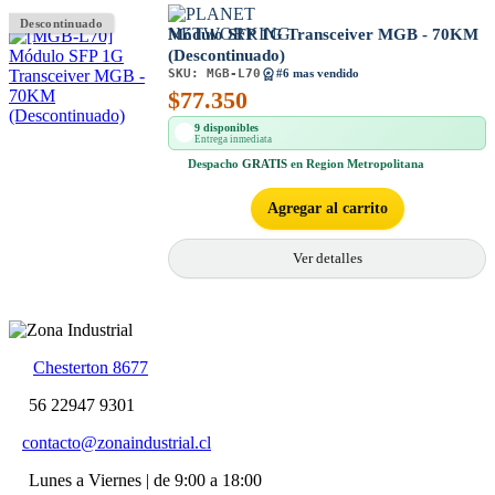
Descontinuado
Módulo SFP 1G Transceiver MGB - 70KM
(Descontinuado)
SKU:
MGB-L70
#6 mas vendido
$
77.350
9 disponibles
Entrega inmediata
Despacho
GRATIS
en Region Metropolitana
Agregar al carrito
Ver detalles
Chesterton 8677
56 22947 9301
contacto@zonaindustrial.cl
Lunes a Viernes | de 9:00 a 18:00