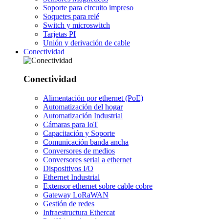
Soporte para circuito impreso
Soquetes para relé
Switch y microswitch
Tarjetas PI
Unión y derivación de cable
Conectividad
Conectividad
Alimentación por ethernet (PoE)
Automatización del hogar
Automatización Industrial
Cámaras para IoT
Capacitación y Soporte
Comunicación banda ancha
Conversores de medios
Conversores serial a ethernet
Dispositivos I/O
Ethernet Industrial
Extensor ethernet sobre cable cobre
Gateway LoRaWAN
Gestión de redes
Infraestructura Ethercat