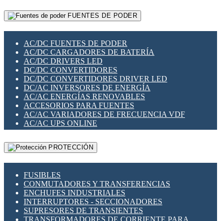
RELÉS INTELIGENTES WIFI
GATEWAY LORAWAN
RELÉS MINIATURA DE POTENCIA
FUENTES DE PODER
GESTIÓN DE REDES
SENSORES MAGNÉTICOS
INFRAESTRUCTURA ETHERCAT
SOPORTE PARA CIRCUITO IMPRESO
PERIFÉRICOS DE RED
SOQUETES PARA RELÉ
AC/DC FUENTES DE PODER
PLACAS MODULARES IOT
SWITCH Y MICROSWITCH
AC/DC CARGADORES DE BATERÍA
SWITCHES Y REDES WIFI
TARJETAS PI
AC/DC DRIVERS LED
SOLUCIONES IOT
UNIÓN Y DERIVACIÓN DE CABLE
DC/DC CONVERTIDORES
SOLUCIONES LORAWAN
DC/DC CONVERTIDORES DRIVER LED
SOLUCIONES RED CELULAR
DC/AC INVERSORES DE ENERGÍA
SEGURIDAD PARA REDES
AC/AC ENERGÍAS RENOVABLES
SWITCHES LAN
ACCESORIOS PARA FUENTES
TELEFONÍA IP (VOIP)
AC/AC VARIADORES DE FRECUENCIA VDF
VIGILANCIA IP (CCTV)
AC/AC UPS ONLINE
MESHTASTIC
PROTECCIÓN
FUSIBLES
CONMUTADORES Y TRANSFERENCIAS
ENCHUFES INDUSTRIALES
INTERRUPTORES - SECCIONADORES
SUPRESORES DE TRANSIENTES
TRANSFORMADORES DE CORRIENTE PARA