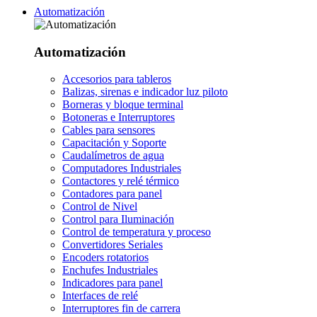
Automatización
Automatización
Accesorios para tableros
Balizas, sirenas e indicador luz piloto
Borneras y bloque terminal
Botoneras e Interruptores
Cables para sensores
Capacitación y Soporte
Caudalímetros de agua
Computadores Industriales
Contactores y relé térmico
Contadores para panel
Control de Nivel
Control para Iluminación
Control de temperatura y proceso
Convertidores Seriales
Encoders rotatorios
Enchufes Industriales
Indicadores para panel
Interfaces de relé
Interruptores fin de carrera