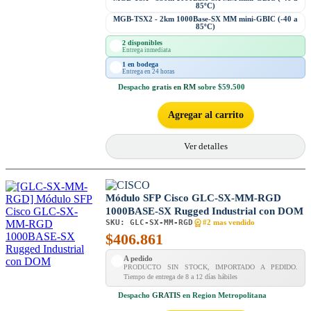
85ºC)
MGB-TSX2 - 2km 1000Base-SX MM mini-GBIC (-40 a
85ºC)
2 disponibles
Entrega inmediata
1 en bodega
Entrega en 24 horas
Despacho
gratis en RM
sobre $59.500
Agregar al carrito
Ver detalles
Módulo SFP Cisco GLC-SX-MM-RGD
1000BASE-SX Rugged Industrial con DOM
SKU:
GLC-SX-MM-RGD
#2 mas vendido
$
406.861
A pedido
PRODUCTO SIN STOCK, IMPORTADO A PEDIDO.
Tiempo de entrega de 8 a 12 días hábiles
Despacho
GRATIS
en Region Metropolitana