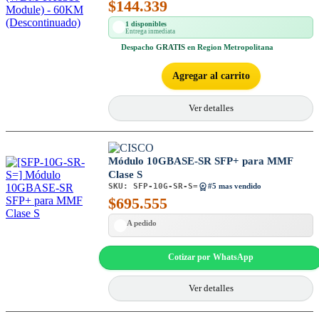
$
144.339
1 disponibles
Entrega inmediata
Despacho
GRATIS
en Region Metropolitana
Agregar al carrito
Ver detalles
Módulo 10GBASE-SR SFP+ para MMF
Clase S
SKU:
SFP-10G-SR-S=
#5 mas vendido
$
695.555
A pedido
Cotizar por WhatsApp
Ver detalles