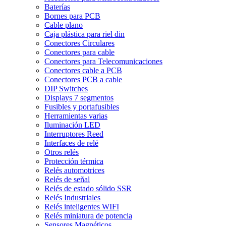
Baterías
Bornes para PCB
Cable plano
Caja plástica para riel din
Conectores Circulares
Conectores para cable
Conectores para Telecomunicaciones
Conectores cable a PCB
Conectores PCB a cable
DIP Switches
Displays 7 segmentos
Fusibles y portafusibles
Herramientas varias
Iluminación LED
Interruptores Reed
Interfaces de relé
Otros relés
Protección térmica
Relés automotrices
Relés de señal
Relés de estado sólido SSR
Relés Industriales
Relés inteligentes WIFI
Relés miniatura de potencia
Sensores Magnéticos