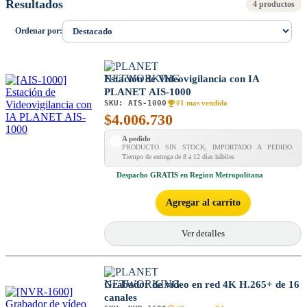
Resultados
4 productos
Ordenar por:
Estación de Videovigilancia con IA
PLANET AIS-1000
SKU:
AIS-1000
#1 mas vendido
$
4.006.730
A pedido
PRODUCTO SIN STOCK, IMPORTADO A PEDIDO.
Tiempo de entrega de 8 a 12 días hábiles
Despacho
GRATIS
en Region Metropolitana
Agregar al carrito
Ver detalles
Grabador de vídeo en red 4K H.265+ de 16
canales