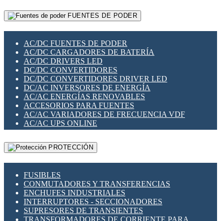
RELÉS INTELIGENTES WIFI
GATEWAY LORAWAN
RELÉS MINIATURA DE POTENCIA
FUENTES DE PODER
GESTIÓN DE REDES
SENSORES MAGNÉTICOS
INFRAESTRUCTURA ETHERCAT
SOPORTE PARA CIRCUITO IMPRESO
PERIFÉRICOS DE RED
SOQUETES PARA RELÉ
AC/DC FUENTES DE PODER
PLACAS MODULARES IOT
SWITCH Y MICROSWITCH
AC/DC CARGADORES DE BATERÍA
SWITCHES Y REDES WIFI
TARJETAS PI
AC/DC DRIVERS LED
SOLUCIONES IOT
UNIÓN Y DERIVACIÓN DE CABLE
DC/DC CONVERTIDORES
SOLUCIONES LORAWAN
DC/DC CONVERTIDORES DRIVER LED
SOLUCIONES RED CELULAR
DC/AC INVERSORES DE ENERGÍA
SEGURIDAD PARA REDES
AC/AC ENERGÍAS RENOVABLES
SWITCHES LAN
ACCESORIOS PARA FUENTES
TELEFONÍA IP (VOIP)
AC/AC VARIADORES DE FRECUENCIA VDF
VIGILANCIA IP (CCTV)
AC/AC UPS ONLINE
MESHTASTIC
PROTECCIÓN
FUSIBLES
CONMUTADORES Y TRANSFERENCIAS
ENCHUFES INDUSTRIALES
INTERRUPTORES - SECCIONADORES
SUPRESORES DE TRANSIENTES
TRANSFORMADORES DE CORRIENTE PARA