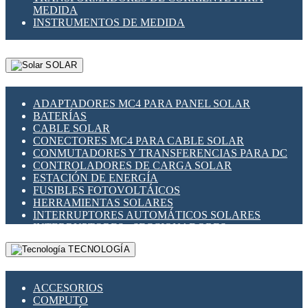
MEDIDA
INSTRUMENTOS DE MEDIDA
SOLAR
ADAPTADORES MC4 PARA PANEL SOLAR
BATERÍAS
CABLE SOLAR
CONECTORES MC4 PARA CABLE SOLAR
CONMUTADORES Y TRANSFERENCIAS PARA DC
CONTROLADORES DE CARGA SOLAR
ESTACIÓN DE ENERGÍA
FUSIBLES FOTOVOLTÁICOS
HERRAMIENTAS SOLARES
INTERRUPTORES AUTOMÁTICOS SOLARES
INTERRUPTORES - SECCIONADORES
FOTOVOLTÁICOS
TECNOLOGÍA
MONTAJE PANEL SOLAR
PORTA FUSIBLES Y SECCIONADORES
FOTOVOLTAICOS
ACCESORIOS
SUPRESOR DE TRANSIENTES SPDS PARA
COMPUTO
APLICACIONES FOTOVOLTAICAS