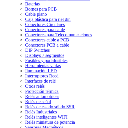
Baterías
Bornes para PCB
Cable plano
Caja plástica para riel din
Conectores Circulares
Conectores para cable
Conectores para Telecomunicaciones
Conectores cable a PCB
Conectores PCB a cable
DIP Switches
Displays 7 segmentos
Fusibles y portafusibles
Herramientas varias
Iluminación LED
Interruptores Reed
Interfaces de relé
Otros relés
Protección térmica
Relés automotrices
Relés de señal
Relés de estado sólido SSR
Relés Industriales
Relés inteligentes WIFI
Relés miniatura de potencia
Sensores Magnéticos