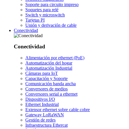
Soporte para circuito impreso
Soquetes para relé
Switch y microswitch
Tarjetas PI
Unión y derivación de cable
Conectividad
Conectividad
Alimentación por ethernet (PoE)
Automatización del hogar
Automatización Industrial
Cámaras para IoT
Capacitación y Soporte
Comunicación banda ancha
Conversores de medios
Conversores serial a ethernet
Dispositivos I/O
Ethernet Industrial
Extensor ethernet sobre cable cobre
Gateway LoRaWAN
Gestión de redes
Infraestructura Ethercat