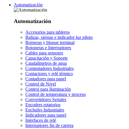
Automatización
Automatización
Accesorios para tableros
Balizas, sirenas e indicador luz piloto
Borneras y bloque terminal
Botoneras e Interruptores
Cables para sensores
Capacitación y Soporte
Caudalímetros de agua
Computadores Industriales
Contactores y relé térmico
Contadores para panel
Control de Nivel
Control para Iluminación
Control de temperatura y proceso
Convertidores Seriales
Encoders rotatorios
Enchufes Industriales
Indicadores para panel
Interfaces de relé
Interruptores fin de carrera