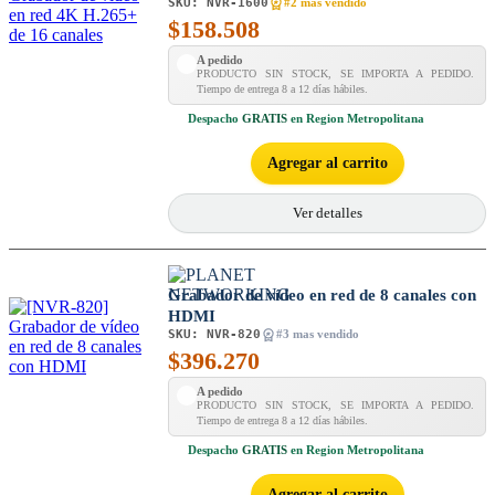
SKU:
NVR-1600
#2 mas vendido
$
158.508
A pedido
PRODUCTO SIN STOCK, SE IMPORTA A PEDIDO.
Tiempo de entrega 8 a 12 días hábiles.
Despacho
GRATIS
en Region Metropolitana
Agregar al carrito
Ver detalles
Grabador de vídeo en red de 8 canales con
HDMI
SKU:
NVR-820
#3 mas vendido
$
396.270
A pedido
PRODUCTO SIN STOCK, SE IMPORTA A PEDIDO.
Tiempo de entrega 8 a 12 días hábiles.
Despacho
GRATIS
en Region Metropolitana
Agregar al carrito