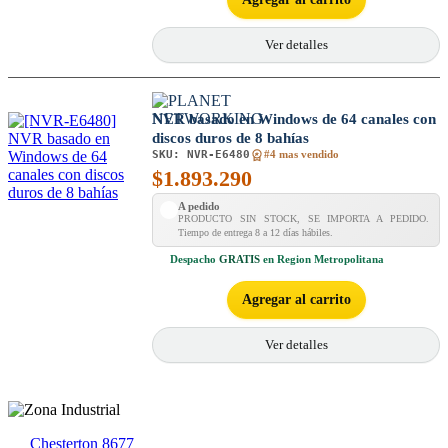
Ver detalles
NVR basado en Windows de 64 canales con
discos duros de 8 bahías
SKU:
NVR-E6480
#4 mas vendido
$
1.893.290
A pedido
PRODUCTO SIN STOCK, SE IMPORTA A PEDIDO.
Tiempo de entrega 8 a 12 días hábiles.
Despacho
GRATIS
en Region Metropolitana
Agregar al carrito
Ver detalles
Chesterton 8677