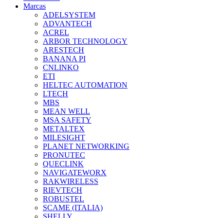
Marcas
ADELSYSTEM
ADVANTECH
ACREL
ARBOR TECHNOLOGY
ARESTECH
BANANA PI
CNLINKO
ETI
HELTEC AUTOMATION
LTECH
MBS
MEAN WELL
MSA SAFETY
METALTEX
MILESIGHT
PLANET NETWORKING
PRONUTEC
QUECLINK
NAVIGATEWORX
RAKWIRELESS
RIEVTECH
ROBUSTEL
SCAME (ITALIA)
SHELLY