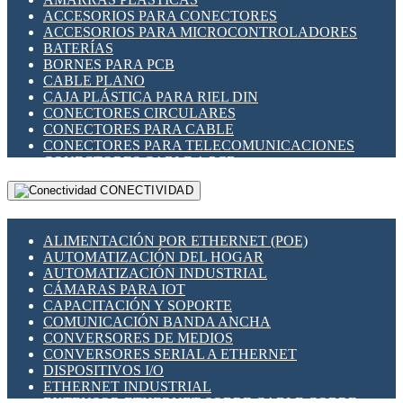
ENCHUFES INDUSTRIALES
ACCESORIOS PARA CONECTORES
INDICADORES PARA PANEL
ACCESORIOS PARA MICROCONTROLADORES
INTERFACES DE RELÉ
BATERÍAS
INTERRUPTORES FIN DE CARRERA
BORNES PARA PCB
LLAVES CONMUTADORAS
CABLE PLANO
MEDIDORES DE ENERGÍA Y TC'S DE CORRIENTE
CAJA PLÁSTICA PARA RIEL DIN
MOTORES PASO A PASO
CONECTORES CIRCULARES
PANTALLAS HMI
CONECTORES PARA CABLE
PLC -CONTROLADORES LÓGICO PROGRAMABLES
CONECTORES PARA TELECOMUNICACIONES
PROGRAMADORES DE HORARIO
CONECTORES CABLE A PCB
PROTECCIÓN ELÉCTRICA
CONECTORES PCB A CABLE
RELÉS DE PROTECCIÓN
CONECTIVIDAD
DIP SWITCHES
SENSORES CAPACITIVOS
DISPLAYS 7 SEGMENTOS
SENSORES DE POSICIÓN LINEAL
FUSIBLES Y PORTAFUSIBLES
SENSORES FOTOELÉCTRICOS
ALIMENTACIÓN POR ETHERNET (POE)
HERRAMIENTAS VARIAS
SENSORES INDUCTIVOS
AUTOMATIZACIÓN DEL HOGAR
ILUMINACIÓN LED
TEMPORIZADORES
AUTOMATIZACIÓN INDUSTRIAL
INTERRUPTORES REED
VARIACS
CÁMARAS PARA IOT
INTERFACES DE RELÉ
VARIADORES DE FRECUENCIA [VDF]
CAPACITACIÓN Y SOPORTE
OTROS RELÉS
SECCIONADORES - INTERRUPTORES
COMUNICACIÓN BANDA ANCHA
PROTECCIÓN TÉRMICA
MAQUINARIA
CONVERSORES DE MEDIOS
RELÉS AUTOMOTRICES
CONVERSORES SERIAL A ETHERNET
RELÉS DE SEÑAL
DISPOSITIVOS I/O
RELÉS DE ESTADO SÓLIDO SSR
ETHERNET INDUSTRIAL
RELÉS INDUSTRIALES
EXTENSOR ETHERNET SOBRE CABLE COBRE