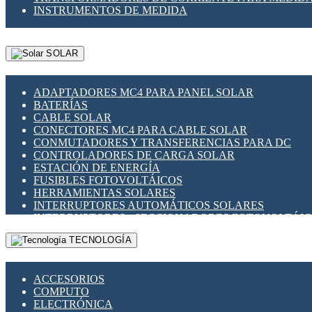
INSTRUMENTOS DE MEDIDA
SOLAR
ADAPTADORES MC4 PARA PANEL SOLAR
BATERÍAS
CABLE SOLAR
CONECTORES MC4 PARA CABLE SOLAR
CONMUTADORES Y TRANSFERENCIAS PARA DC
CONTROLADORES DE CARGA SOLAR
ESTACIÓN DE ENERGÍA
FUSIBLES FOTOVOLTÁICOS
HERRAMIENTAS SOLARES
INTERRUPTORES AUTOMÁTICOS SOLARES
INTERRUPTORES - SECCIONADORES FOTOVOLTÁI
MONTAJE PANEL SOLAR
TECNOLOGÍA
PORTA FUSIBLES Y SECCIONADORES FOTOVOLTAI
SUPRESOR DE TRANSIENTES SPDS PARA APLICACI
ACCESORIOS
COMPUTO
ELECTRÓNICA