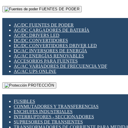
RELÉS INTELIGENTES WIFI
GATEWAY LORAWAN
RELÉS MINIATURA DE POTENCIA
FUENTES DE PODER
GESTIÓN DE REDES
SENSORES MAGNÉTICOS
INFRAESTRUCTURA ETHERCAT
SOPORTE PARA CIRCUITO IMPRESO
PERIFÉRICOS DE RED
SOQUETES PARA RELÉ
AC/DC FUENTES DE PODER
PLACAS MODULARES IOT
SWITCH Y MICROSWITCH
AC/DC CARGADORES DE BATERÍA
SWITCHES Y REDES WIFI
TARJETAS PI
AC/DC DRIVERS LED
SOLUCIONES IOT
UNIÓN Y DERIVACIÓN DE CABLE
DC/DC CONVERTIDORES
SOLUCIONES LORAWAN
DC/DC CONVERTIDORES DRIVER LED
SOLUCIONES RED CELULAR
DC/AC INVERSORES DE ENERGÍA
SEGURIDAD PARA REDES
AC/AC ENERGÍAS RENOVABLES
SWITCHES LAN
ACCESORIOS PARA FUENTES
TELEFONÍA IP (VOIP)
AC/AC VARIADORES DE FRECUENCIA VDF
VIGILANCIA IP (CCTV)
AC/AC UPS ONLINE
MESHTASTIC
PROTECCIÓN
FUSIBLES
CONMUTADORES Y TRANSFERENCIAS
ENCHUFES INDUSTRIALES
INTERRUPTORES - SECCIONADORES
SUPRESORES DE TRANSIENTES
TRANSFORMADORES DE CORRIENTE PARA MEDID