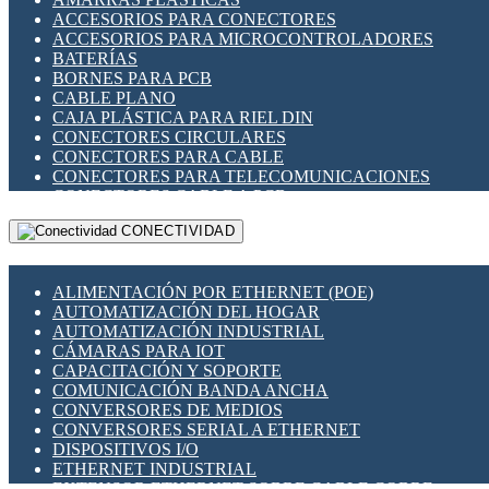
ENCHUFES INDUSTRIALES
ACCESORIOS PARA CONECTORES
INDICADORES PARA PANEL
ACCESORIOS PARA MICROCONTROLADORES
INTERFACES DE RELÉ
BATERÍAS
INTERRUPTORES FIN DE CARRERA
BORNES PARA PCB
LLAVES CONMUTADORAS
CABLE PLANO
MEDIDORES DE ENERGÍA Y TC'S DE CORRIENTE
CAJA PLÁSTICA PARA RIEL DIN
MOTORES PASO A PASO
CONECTORES CIRCULARES
PANTALLAS HMI
CONECTORES PARA CABLE
PLC -CONTROLADORES LÓGICO PROGRAMABLES
CONECTORES PARA TELECOMUNICACIONES
PROGRAMADORES DE HORARIO
CONECTORES CABLE A PCB
PROTECCIÓN ELÉCTRICA
CONECTORES PCB A CABLE
RELÉS DE PROTECCIÓN
CONECTIVIDAD
DIP SWITCHES
SENSORES CAPACITIVOS
DISPLAYS 7 SEGMENTOS
SENSORES DE POSICIÓN LINEAL
FUSIBLES Y PORTAFUSIBLES
SENSORES FOTOELÉCTRICOS
ALIMENTACIÓN POR ETHERNET (POE)
HERRAMIENTAS VARIAS
SENSORES INDUCTIVOS
AUTOMATIZACIÓN DEL HOGAR
ILUMINACIÓN LED
TEMPORIZADORES
AUTOMATIZACIÓN INDUSTRIAL
INTERRUPTORES REED
VARIACS
CÁMARAS PARA IOT
INTERFACES DE RELÉ
VARIADORES DE FRECUENCIA [VDF]
CAPACITACIÓN Y SOPORTE
OTROS RELÉS
SECCIONADORES - INTERRUPTORES
COMUNICACIÓN BANDA ANCHA
PROTECCIÓN TÉRMICA
MAQUINARIA
CONVERSORES DE MEDIOS
RELÉS AUTOMOTRICES
CONVERSORES SERIAL A ETHERNET
RELÉS DE SEÑAL
DISPOSITIVOS I/O
RELÉS DE ESTADO SÓLIDO SSR
ETHERNET INDUSTRIAL
RELÉS INDUSTRIALES
EXTENSOR ETHERNET SOBRE CABLE COBRE