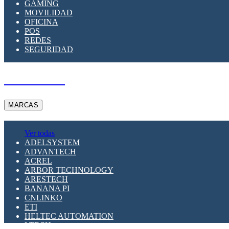
GAMING
MOVILIDAD
OFICINA
POS
REDES
SEGURIDAD
A PEDIDO
MARCAS
Ver todas
ADELSYSTEM
ADVANTECH
ACREL
ARBOR TECHNOLOGY
ARESTECH
BANANA PI
CNLINKO
ETI
HELTEC AUTOMATION
LTECH