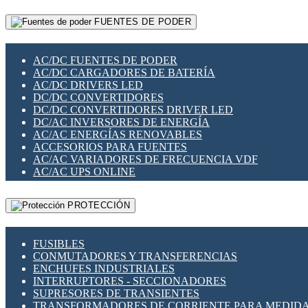
RELÉS INTELIGENTES WIFI
GATEWAY LORAWAN
RELÉS MINIATURA DE POTENCIA
FUENTES DE PODER
GESTIÓN DE REDES
SENSORES MAGNÉTICOS
INFRAESTRUCTURA ETHERCAT
SOPORTE PARA CIRCUITO IMPRESO
PERIFÉRICOS DE RED
SOQUETES PARA RELÉ
AC/DC FUENTES DE PODER
PLACAS MODULARES IOT
SWITCH Y MICROSWITCH
AC/DC CARGADORES DE BATERÍA
SWITCHES Y REDES WIFI
TARJETAS PI
AC/DC DRIVERS LED
SOLUCIONES IOT
UNIÓN Y DERIVACIÓN DE CABLE
DC/DC CONVERTIDORES
SOLUCIONES LORAWAN
DC/DC CONVERTIDORES DRIVER LED
SOLUCIONES RED CELULAR
DC/AC INVERSORES DE ENERGÍA
SEGURIDAD PARA REDES
AC/AC ENERGÍAS RENOVABLES
SWITCHES LAN
ACCESORIOS PARA FUENTES
TELEFONÍA IP (VOIP)
AC/AC VARIADORES DE FRECUENCIA VDF
VIGILANCIA IP (CCTV)
AC/AC UPS ONLINE
MESHTASTIC
PROTECCIÓN
FUSIBLES
CONMUTADORES Y TRANSFERENCIAS
ENCHUFES INDUSTRIALES
INTERRUPTORES - SECCIONADORES
SUPRESORES DE TRANSIENTES
TRANSFORMADORES DE CORRIENTE PARA MEDID