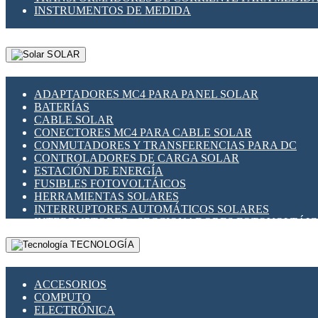
INSTRUMENTOS DE MEDIDA
SOLAR
ADAPTADORES MC4 PARA PANEL SOLAR
BATERÍAS
CABLE SOLAR
CONECTORES MC4 PARA CABLE SOLAR
CONMUTADORES Y TRANSFERENCIAS PARA DC
CONTROLADORES DE CARGA SOLAR
ESTACIÓN DE ENERGÍA
FUSIBLES FOTOVOLTÁICOS
HERRAMIENTAS SOLARES
INTERRUPTORES AUTOMÁTICOS SOLARES
INTERRUPTORES - SECCIONADORES FOTOVOLTÁI
MONTAJE PANEL SOLAR
TECNOLOGÍA
PORTA FUSIBLES Y SECCIONADORES FOTOVOLTAI
SUPRESOR DE TRANSIENTES SPDS PARA APLICACI
ACCESORIOS
COMPUTO
ELECTRÓNICA