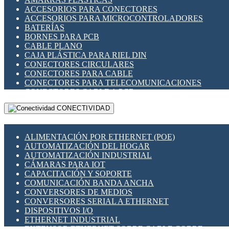
ENCHUFES INDUSTRIALES
ACCESORIOS PARA CONECTORES
INDICADORES PARA PANEL
ACCESORIOS PARA MICROCONTROLADORES
INTERFACES DE RELÉ
BATERÍAS
INTERRUPTORES FIN DE CARRERA
BORNES PARA PCB
LLAVES CONMUTADORAS
CABLE PLANO
MEDIDORES DE ENERGÍA Y TC'S DE CORRIENTE
CAJA PLÁSTICA PARA RIEL DIN
MOTORES PASO A PASO
CONECTORES CIRCULARES
PANTALLAS HMI
CONECTORES PARA CABLE
PLC -CONTROLADORES LÓGICO PROGRAMABLES
CONECTORES PARA TELECOMUNICACIONES
PROGRAMADORES DE HORARIO
CONECTORES CABLE A PCB
PROTECCIÓN ELÉCTRICA
CONECTORES PCB A CABLE
RELÉS DE PROTECCIÓN
CONECTIVIDAD
DIP SWITCHES
SENSORES CAPACITIVOS
DISPLAYS 7 SEGMENTOS
SENSORES DE POSICIÓN LINEAL
FUSIBLES Y PORTAFUSIBLES
SENSORES FOTOELÉCTRICOS
ALIMENTACIÓN POR ETHERNET (POE)
HERRAMIENTAS VARIAS
SENSORES INDUCTIVOS
AUTOMATIZACIÓN DEL HOGAR
ILUMINACIÓN LED
TEMPORIZADORES
AUTOMATIZACIÓN INDUSTRIAL
INTERRUPTORES REED
VARIACS
CÁMARAS PARA IOT
INTERFACES DE RELÉ
VARIADORES DE FRECUENCIA [VDF]
CAPACITACIÓN Y SOPORTE
OTROS RELÉS
SECCIONADORES - INTERRUPTORES
COMUNICACIÓN BANDA ANCHA
PROTECCIÓN TÉRMICA
MAQUINARIA
CONVERSORES DE MEDIOS
RELÉS AUTOMOTRICES
CONVERSORES SERIAL A ETHERNET
RELÉS DE SEÑAL
DISPOSITIVOS I/O
RELÉS DE ESTADO SÓLIDO SSR
ETHERNET INDUSTRIAL
RELÉS INDUSTRIALES
EXTENSOR ETHERNET SOBRE CABLE COBRE