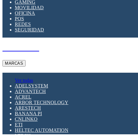
GAMING
MOVILIDAD
OFICINA
POS
REDES
SEGURIDAD
A PEDIDO
MARCAS
Ver todas
ADELSYSTEM
ADVANTECH
ACREL
ARBOR TECHNOLOGY
ARESTECH
BANANA PI
CNLINKO
ETI
HELTEC AUTOMATION
LTECH