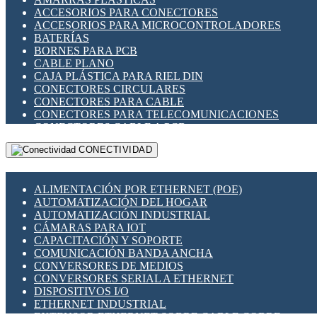
ENCHUFES INDUSTRIALES
ACCESORIOS PARA CONECTORES
INDICADORES PARA PANEL
ACCESORIOS PARA MICROCONTROLADORES
INTERFACES DE RELÉ
BATERÍAS
INTERRUPTORES FIN DE CARRERA
BORNES PARA PCB
LLAVES CONMUTADORAS
CABLE PLANO
MEDIDORES DE ENERGÍA Y TC'S DE CORRIENTE
CAJA PLÁSTICA PARA RIEL DIN
MOTORES PASO A PASO
CONECTORES CIRCULARES
PANTALLAS HMI
CONECTORES PARA CABLE
PLC -CONTROLADORES LÓGICO PROGRAMABLES
CONECTORES PARA TELECOMUNICACIONES
PROGRAMADORES DE HORARIO
CONECTORES CABLE A PCB
PROTECCIÓN ELÉCTRICA
CONECTORES PCB A CABLE
RELÉS DE PROTECCIÓN
CONECTIVIDAD
DIP SWITCHES
SENSORES CAPACITIVOS
DISPLAYS 7 SEGMENTOS
SENSORES DE POSICIÓN LINEAL
FUSIBLES Y PORTAFUSIBLES
SENSORES FOTOELÉCTRICOS
ALIMENTACIÓN POR ETHERNET (POE)
HERRAMIENTAS VARIAS
SENSORES INDUCTIVOS
AUTOMATIZACIÓN DEL HOGAR
ILUMINACIÓN LED
TEMPORIZADORES
AUTOMATIZACIÓN INDUSTRIAL
INTERRUPTORES REED
VARIACS
CÁMARAS PARA IOT
INTERFACES DE RELÉ
VARIADORES DE FRECUENCIA [VDF]
CAPACITACIÓN Y SOPORTE
OTROS RELÉS
SECCIONADORES - INTERRUPTORES
COMUNICACIÓN BANDA ANCHA
PROTECCIÓN TÉRMICA
MAQUINARIA
CONVERSORES DE MEDIOS
RELÉS AUTOMOTRICES
CONVERSORES SERIAL A ETHERNET
RELÉS DE SEÑAL
DISPOSITIVOS I/O
RELÉS DE ESTADO SÓLIDO SSR
ETHERNET INDUSTRIAL
RELÉS INDUSTRIALES
EXTENSOR ETHERNET SOBRE CABLE COBRE