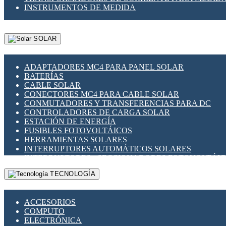
INSTRUMENTOS DE MEDIDA
SOLAR
ADAPTADORES MC4 PARA PANEL SOLAR
BATERÍAS
CABLE SOLAR
CONECTORES MC4 PARA CABLE SOLAR
CONMUTADORES Y TRANSFERENCIAS PARA DC
CONTROLADORES DE CARGA SOLAR
ESTACIÓN DE ENERGÍA
FUSIBLES FOTOVOLTÁICOS
HERRAMIENTAS SOLARES
INTERRUPTORES AUTOMÁTICOS SOLARES
INTERRUPTORES - SECCIONADORES FOTOVOLTÁI
MONTAJE PANEL SOLAR
TECNOLOGÍA
PORTA FUSIBLES Y SECCIONADORES FOTOVOLTAI
SUPRESOR DE TRANSIENTES SPDS PARA APLICACI
ACCESORIOS
COMPUTO
ELECTRÓNICA