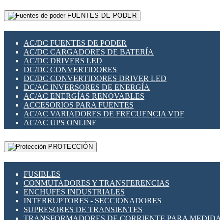
RELÉS INTELIGENTES WIFI
GATEWAY LORAWAN
RELÉS MINIATURA DE POTENCIA
FUENTES DE PODER
GESTIÓN DE REDES
SENSORES MAGNÉTICOS
INFRAESTRUCTURA ETHERCAT
SOPORTE PARA CIRCUITO IMPRESO
PERIFÉRICOS DE RED
SOQUETES PARA RELÉ
AC/DC FUENTES DE PODER
PLACAS MODULARES IOT
SWITCH Y MICROSWITCH
AC/DC CARGADORES DE BATERÍA
SWITCHES Y REDES WIFI
TARJETAS PI
AC/DC DRIVERS LED
SOLUCIONES IOT
UNIÓN Y DERIVACIÓN DE CABLE
DC/DC CONVERTIDORES
SOLUCIONES LORAWAN
DC/DC CONVERTIDORES DRIVER LED
SOLUCIONES RED CELULAR
DC/AC INVERSORES DE ENERGÍA
SEGURIDAD PARA REDES
AC/AC ENERGÍAS RENOVABLES
SWITCHES LAN
ACCESORIOS PARA FUENTES
TELEFONÍA IP (VOIP)
AC/AC VARIADORES DE FRECUENCIA VDF
VIGILANCIA IP (CCTV)
AC/AC UPS ONLINE
MESHTASTIC
PROTECCIÓN
FUSIBLES
CONMUTADORES Y TRANSFERENCIAS
ENCHUFES INDUSTRIALES
INTERRUPTORES - SECCIONADORES
SUPRESORES DE TRANSIENTES
TRANSFORMADORES DE CORRIENTE PARA MEDID