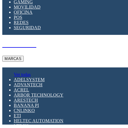
GAMING
MOVILIDAD
OFICINA
POS
REDES
SEGURIDAD
A PEDIDO
MARCAS
Ver todas
ADELSYSTEM
ADVANTECH
ACREL
ARBOR TECHNOLOGY
ARESTECH
BANANA PI
CNLINKO
ETI
HELTEC AUTOMATION
LTECH