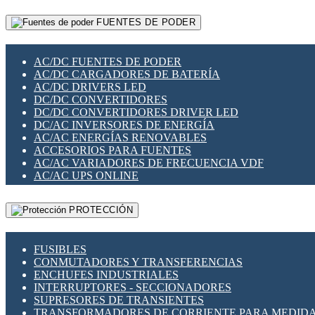
RELÉS INTELIGENTES WIFI
GATEWAY LORAWAN
RELÉS MINIATURA DE POTENCIA
FUENTES DE PODER
GESTIÓN DE REDES
SENSORES MAGNÉTICOS
INFRAESTRUCTURA ETHERCAT
SOPORTE PARA CIRCUITO IMPRESO
PERIFÉRICOS DE RED
SOQUETES PARA RELÉ
AC/DC FUENTES DE PODER
PLACAS MODULARES IOT
SWITCH Y MICROSWITCH
AC/DC CARGADORES DE BATERÍA
SWITCHES Y REDES WIFI
TARJETAS PI
AC/DC DRIVERS LED
SOLUCIONES IOT
UNIÓN Y DERIVACIÓN DE CABLE
DC/DC CONVERTIDORES
SOLUCIONES LORAWAN
DC/DC CONVERTIDORES DRIVER LED
SOLUCIONES RED CELULAR
DC/AC INVERSORES DE ENERGÍA
SEGURIDAD PARA REDES
AC/AC ENERGÍAS RENOVABLES
SWITCHES LAN
ACCESORIOS PARA FUENTES
TELEFONÍA IP (VOIP)
AC/AC VARIADORES DE FRECUENCIA VDF
VIGILANCIA IP (CCTV)
AC/AC UPS ONLINE
MESHTASTIC
PROTECCIÓN
FUSIBLES
CONMUTADORES Y TRANSFERENCIAS
ENCHUFES INDUSTRIALES
INTERRUPTORES - SECCIONADORES
SUPRESORES DE TRANSIENTES
TRANSFORMADORES DE CORRIENTE PARA MEDID