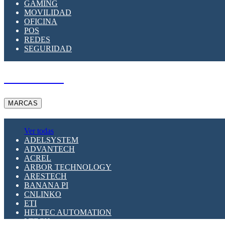
GAMING
MOVILIDAD
OFICINA
POS
REDES
SEGURIDAD
A PEDIDO
MARCAS
Ver todas
ADELSYSTEM
ADVANTECH
ACREL
ARBOR TECHNOLOGY
ARESTECH
BANANA PI
CNLINKO
ETI
HELTEC AUTOMATION
LTECH