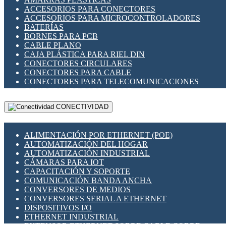
ENCHUFES INDUSTRIALES
ACCESORIOS PARA CONECTORES
INDICADORES PARA PANEL
ACCESORIOS PARA MICROCONTROLADORES
INTERFACES DE RELÉ
BATERÍAS
INTERRUPTORES FIN DE CARRERA
BORNES PARA PCB
LLAVES CONMUTADORAS
CABLE PLANO
MEDIDORES DE ENERGÍA Y TC'S DE CORRIENTE
CAJA PLÁSTICA PARA RIEL DIN
MOTORES PASO A PASO
CONECTORES CIRCULARES
PANTALLAS HMI
CONECTORES PARA CABLE
PLC -CONTROLADORES LÓGICO PROGRAMABLES
CONECTORES PARA TELECOMUNICACIONES
PROGRAMADORES DE HORARIO
CONECTORES CABLE A PCB
PROTECCIÓN ELÉCTRICA
CONECTORES PCB A CABLE
RELÉS DE PROTECCIÓN
CONECTIVIDAD
DIP SWITCHES
SENSORES CAPACITIVOS
DISPLAYS 7 SEGMENTOS
SENSORES DE POSICIÓN LINEAL
FUSIBLES Y PORTAFUSIBLES
SENSORES FOTOELÉCTRICOS
ALIMENTACIÓN POR ETHERNET (POE)
HERRAMIENTAS VARIAS
SENSORES INDUCTIVOS
AUTOMATIZACIÓN DEL HOGAR
ILUMINACIÓN LED
TEMPORIZADORES
AUTOMATIZACIÓN INDUSTRIAL
INTERRUPTORES REED
VARIACS
CÁMARAS PARA IOT
INTERFACES DE RELÉ
VARIADORES DE FRECUENCIA [VDF]
CAPACITACIÓN Y SOPORTE
OTROS RELÉS
SECCIONADORES - INTERRUPTORES
COMUNICACIÓN BANDA ANCHA
PROTECCIÓN TÉRMICA
MAQUINARIA
CONVERSORES DE MEDIOS
RELÉS AUTOMOTRICES
CONVERSORES SERIAL A ETHERNET
RELÉS DE SEÑAL
DISPOSITIVOS I/O
RELÉS DE ESTADO SÓLIDO SSR
ETHERNET INDUSTRIAL
RELÉS INDUSTRIALES
EXTENSOR ETHERNET SOBRE CABLE COBRE