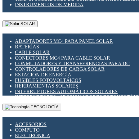
INSTRUMENTOS DE MEDIDA
SOLAR
ADAPTADORES MC4 PARA PANEL SOLAR
BATERÍAS
CABLE SOLAR
CONECTORES MC4 PARA CABLE SOLAR
CONMUTADORES Y TRANSFERENCIAS PARA DC
CONTROLADORES DE CARGA SOLAR
ESTACIÓN DE ENERGÍA
FUSIBLES FOTOVOLTÁICOS
HERRAMIENTAS SOLARES
INTERRUPTORES AUTOMÁTICOS SOLARES
INTERRUPTORES - SECCIONADORES FOTOVOLTÁI
MONTAJE PANEL SOLAR
TECNOLOGÍA
PORTA FUSIBLES Y SECCIONADORES FOTOVOLTAI
SUPRESOR DE TRANSIENTES SPDS PARA APLICACI
ACCESORIOS
COMPUTO
ELECTRÓNICA