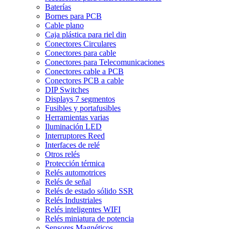
Baterías
Bornes para PCB
Cable plano
Caja plástica para riel din
Conectores Circulares
Conectores para cable
Conectores para Telecomunicaciones
Conectores cable a PCB
Conectores PCB a cable
DIP Switches
Displays 7 segmentos
Fusibles y portafusibles
Herramientas varias
Iluminación LED
Interruptores Reed
Interfaces de relé
Otros relés
Protección térmica
Relés automotrices
Relés de señal
Relés de estado sólido SSR
Relés Industriales
Relés inteligentes WIFI
Relés miniatura de potencia
Sensores Magnéticos