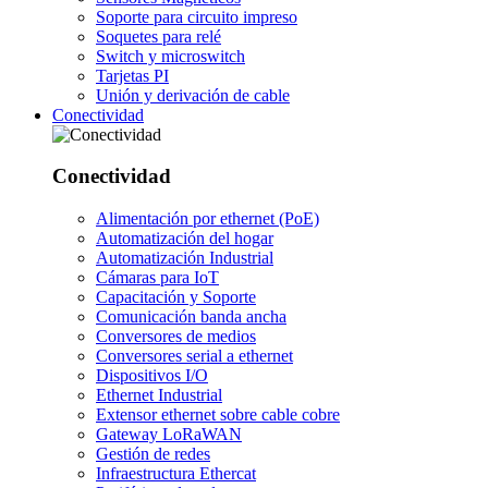
Soporte para circuito impreso
Soquetes para relé
Switch y microswitch
Tarjetas PI
Unión y derivación de cable
Conectividad
Conectividad
Alimentación por ethernet (PoE)
Automatización del hogar
Automatización Industrial
Cámaras para IoT
Capacitación y Soporte
Comunicación banda ancha
Conversores de medios
Conversores serial a ethernet
Dispositivos I/O
Ethernet Industrial
Extensor ethernet sobre cable cobre
Gateway LoRaWAN
Gestión de redes
Infraestructura Ethercat