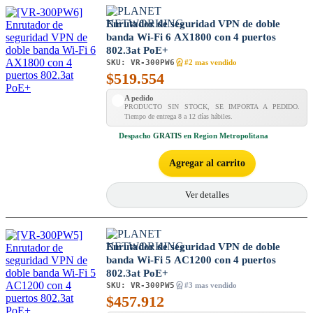
Enrutador de seguridad VPN de doble
banda Wi-Fi 6 AX1800 con 4 puertos
802.3at PoE+
SKU:
VR-300PW6
#2 mas vendido
$
519.554
A pedido
PRODUCTO SIN STOCK, SE IMPORTA A PEDIDO.
Tiempo de entrega 8 a 12 días hábiles.
Despacho
GRATIS
en Region Metropolitana
Agregar al carrito
Ver detalles
Enrutador de seguridad VPN de doble
banda Wi-Fi 5 AC1200 con 4 puertos
802.3at PoE+
SKU:
VR-300PW5
#3 mas vendido
$
457.912