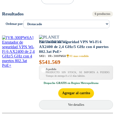
Resultados
6 productos
Ordenar por:
Enrutador de seguridad VPN Wi-Fi 6
AX2400 de 2,4 GHz/5 GHz con 4 puertos
802.3at PoE+
SKU:
VR-300PW6A
#1 mas vendido
$
541.569
A pedido
PRODUCTO SIN STOCK, SE IMPORTA A PEDIDO.
Tiempo de entrega 8 a 12 días hábiles.
Despacho
GRATIS
en Region Metropolitana
Agregar al carrito
Ver detalles