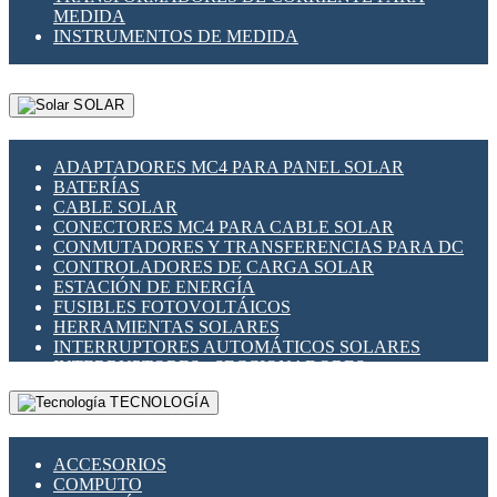
MEDIDA
INSTRUMENTOS DE MEDIDA
SOLAR
ADAPTADORES MC4 PARA PANEL SOLAR
BATERÍAS
CABLE SOLAR
CONECTORES MC4 PARA CABLE SOLAR
CONMUTADORES Y TRANSFERENCIAS PARA DC
CONTROLADORES DE CARGA SOLAR
ESTACIÓN DE ENERGÍA
FUSIBLES FOTOVOLTÁICOS
HERRAMIENTAS SOLARES
INTERRUPTORES AUTOMÁTICOS SOLARES
INTERRUPTORES - SECCIONADORES
FOTOVOLTÁICOS
TECNOLOGÍA
MONTAJE PANEL SOLAR
PORTA FUSIBLES Y SECCIONADORES
FOTOVOLTAICOS
ACCESORIOS
SUPRESOR DE TRANSIENTES SPDS PARA
COMPUTO
APLICACIONES FOTOVOLTAICAS