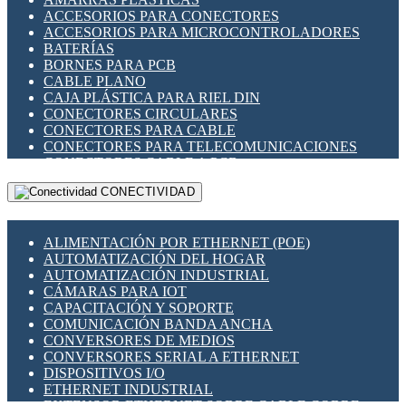
ENCHUFES INDUSTRIALES
ACCESORIOS PARA CONECTORES
INDICADORES PARA PANEL
ACCESORIOS PARA MICROCONTROLADORES
INTERFACES DE RELÉ
BATERÍAS
INTERRUPTORES FIN DE CARRERA
BORNES PARA PCB
LLAVES CONMUTADORAS
CABLE PLANO
MEDIDORES DE ENERGÍA Y TC'S DE CORRIENTE
CAJA PLÁSTICA PARA RIEL DIN
MOTORES PASO A PASO
CONECTORES CIRCULARES
PANTALLAS HMI
CONECTORES PARA CABLE
PLC -CONTROLADORES LÓGICO PROGRAMABLES
CONECTORES PARA TELECOMUNICACIONES
PROGRAMADORES DE HORARIO
CONECTORES CABLE A PCB
PROTECCIÓN ELÉCTRICA
CONECTORES PCB A CABLE
RELÉS DE PROTECCIÓN
CONECTIVIDAD
DIP SWITCHES
SENSORES CAPACITIVOS
DISPLAYS 7 SEGMENTOS
SENSORES DE POSICIÓN LINEAL
FUSIBLES Y PORTAFUSIBLES
SENSORES FOTOELÉCTRICOS
ALIMENTACIÓN POR ETHERNET (POE)
HERRAMIENTAS VARIAS
SENSORES INDUCTIVOS
AUTOMATIZACIÓN DEL HOGAR
ILUMINACIÓN LED
TEMPORIZADORES
AUTOMATIZACIÓN INDUSTRIAL
INTERRUPTORES REED
VARIACS
CÁMARAS PARA IOT
INTERFACES DE RELÉ
VARIADORES DE FRECUENCIA [VDF]
CAPACITACIÓN Y SOPORTE
OTROS RELÉS
SECCIONADORES - INTERRUPTORES
COMUNICACIÓN BANDA ANCHA
PROTECCIÓN TÉRMICA
MAQUINARIA
CONVERSORES DE MEDIOS
RELÉS AUTOMOTRICES
CONVERSORES SERIAL A ETHERNET
RELÉS DE SEÑAL
DISPOSITIVOS I/O
RELÉS DE ESTADO SÓLIDO SSR
ETHERNET INDUSTRIAL
RELÉS INDUSTRIALES
EXTENSOR ETHERNET SOBRE CABLE COBRE