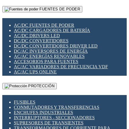
RELÉS INTELIGENTES WIFI
GATEWAY LORAWAN
RELÉS MINIATURA DE POTENCIA
FUENTES DE PODER
GESTIÓN DE REDES
SENSORES MAGNÉTICOS
INFRAESTRUCTURA ETHERCAT
SOPORTE PARA CIRCUITO IMPRESO
PERIFÉRICOS DE RED
SOQUETES PARA RELÉ
AC/DC FUENTES DE PODER
PLACAS MODULARES IOT
SWITCH Y MICROSWITCH
AC/DC CARGADORES DE BATERÍA
SWITCHES Y REDES WIFI
TARJETAS PI
AC/DC DRIVERS LED
SOLUCIONES IOT
UNIÓN Y DERIVACIÓN DE CABLE
DC/DC CONVERTIDORES
SOLUCIONES LORAWAN
DC/DC CONVERTIDORES DRIVER LED
SOLUCIONES RED CELULAR
DC/AC INVERSORES DE ENERGÍA
SEGURIDAD PARA REDES
AC/AC ENERGÍAS RENOVABLES
SWITCHES LAN
ACCESORIOS PARA FUENTES
TELEFONÍA IP (VOIP)
AC/AC VARIADORES DE FRECUENCIA VDF
VIGILANCIA IP (CCTV)
AC/AC UPS ONLINE
MESHTASTIC
PROTECCIÓN
FUSIBLES
CONMUTADORES Y TRANSFERENCIAS
ENCHUFES INDUSTRIALES
INTERRUPTORES - SECCIONADORES
SUPRESORES DE TRANSIENTES
TRANSFORMADORES DE CORRIENTE PARA