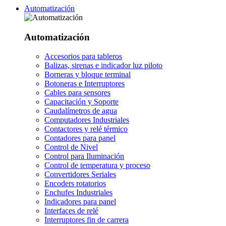
Automatización
Automatización
Accesorios para tableros
Balizas, sirenas e indicador luz piloto
Borneras y bloque terminal
Botoneras e Interruptores
Cables para sensores
Capacitación y Soporte
Caudalímetros de agua
Computadores Industriales
Contactores y relé térmico
Contadores para panel
Control de Nivel
Control para Iluminación
Control de temperatura y proceso
Convertidores Seriales
Encoders rotatorios
Enchufes Industriales
Indicadores para panel
Interfaces de relé
Interruptores fin de carrera