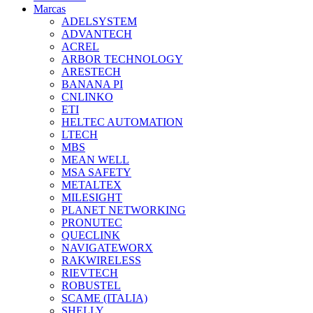
Marcas
ADELSYSTEM
ADVANTECH
ACREL
ARBOR TECHNOLOGY
ARESTECH
BANANA PI
CNLINKO
ETI
HELTEC AUTOMATION
LTECH
MBS
MEAN WELL
MSA SAFETY
METALTEX
MILESIGHT
PLANET NETWORKING
PRONUTEC
QUECLINK
NAVIGATEWORX
RAKWIRELESS
RIEVTECH
ROBUSTEL
SCAME (ITALIA)
SHELLY