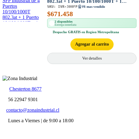
802.3at + 1 Puerto 10/100/1000T + 1
SKU:
IVR-300FP
Puerto 1000X
#6 mas vendido
$
671.458
2 disponibles
Entrega inmediata
Despacho
GRATIS
en Region Metropolitana
Agregar al carrito
Ver detalles
Chesterton 8677
56 22947 9301
contacto@zonaindustrial.cl
Lunes a Viernes | de 9:00 a 18:00