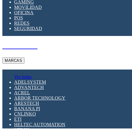
GAMING
MOVILIDAD
OFICINA
POS
REDES
SEGURIDAD
A PEDIDO
MARCAS
Ver todas
ADELSYSTEM
ADVANTECH
ACREL
ARBOR TECHNOLOGY
ARESTECH
BANANA PI
CNLINKO
ETI
HELTEC AUTOMATION
LTECH