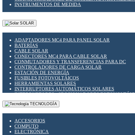
INSTRUMENTOS DE MEDIDA
SOLAR
ADAPTADORES MC4 PARA PANEL SOLAR
BATERÍAS
CABLE SOLAR
CONECTORES MC4 PARA CABLE SOLAR
CONMUTADORES Y TRANSFERENCIAS PARA DC
CONTROLADORES DE CARGA SOLAR
ESTACIÓN DE ENERGÍA
FUSIBLES FOTOVOLTÁICOS
HERRAMIENTAS SOLARES
INTERRUPTORES AUTOMÁTICOS SOLARES
INTERRUPTORES - SECCIONADORES FOTOVOLTÁI
MONTAJE PANEL SOLAR
TECNOLOGÍA
PORTA FUSIBLES Y SECCIONADORES FOTOVOLTAI
SUPRESOR DE TRANSIENTES SPDS PARA APLICACI
ACCESORIOS
COMPUTO
ELECTRÓNICA