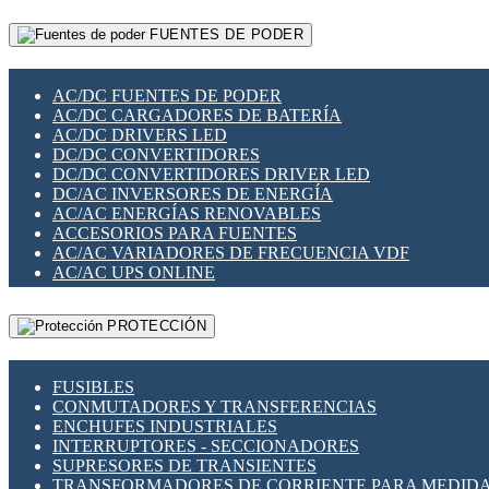
RELÉS INTELIGENTES WIFI
GATEWAY LORAWAN
RELÉS MINIATURA DE POTENCIA
FUENTES DE PODER
GESTIÓN DE REDES
SENSORES MAGNÉTICOS
INFRAESTRUCTURA ETHERCAT
SOPORTE PARA CIRCUITO IMPRESO
PERIFÉRICOS DE RED
SOQUETES PARA RELÉ
AC/DC FUENTES DE PODER
PLACAS MODULARES IOT
SWITCH Y MICROSWITCH
AC/DC CARGADORES DE BATERÍA
SWITCHES Y REDES WIFI
TARJETAS PI
AC/DC DRIVERS LED
SOLUCIONES IOT
UNIÓN Y DERIVACIÓN DE CABLE
DC/DC CONVERTIDORES
SOLUCIONES LORAWAN
DC/DC CONVERTIDORES DRIVER LED
SOLUCIONES RED CELULAR
DC/AC INVERSORES DE ENERGÍA
SEGURIDAD PARA REDES
AC/AC ENERGÍAS RENOVABLES
SWITCHES LAN
ACCESORIOS PARA FUENTES
TELEFONÍA IP (VOIP)
AC/AC VARIADORES DE FRECUENCIA VDF
VIGILANCIA IP (CCTV)
AC/AC UPS ONLINE
MESHTASTIC
PROTECCIÓN
FUSIBLES
CONMUTADORES Y TRANSFERENCIAS
ENCHUFES INDUSTRIALES
INTERRUPTORES - SECCIONADORES
SUPRESORES DE TRANSIENTES
TRANSFORMADORES DE CORRIENTE PARA MEDID