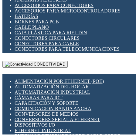
ENCHUFES INDUSTRIALES
ACCESORIOS PARA CONECTORES
INDICADORES PARA PANEL
ACCESORIOS PARA MICROCONTROLADORES
INTERFACES DE RELÉ
BATERÍAS
INTERRUPTORES FIN DE CARRERA
BORNES PARA PCB
LLAVES CONMUTADORAS
CABLE PLANO
MEDIDORES DE ENERGÍA Y TC'S DE CORRIENTE
CAJA PLÁSTICA PARA RIEL DIN
MOTORES PASO A PASO
CONECTORES CIRCULARES
PANTALLAS HMI
CONECTORES PARA CABLE
PLC -CONTROLADORES LÓGICO PROGRAMABLES
CONECTORES PARA TELECOMUNICACIONES
PROGRAMADORES DE HORARIO
CONECTORES CABLE A PCB
PROTECCIÓN ELÉCTRICA
CONECTORES PCB A CABLE
RELÉS DE PROTECCIÓN
CONECTIVIDAD
DIP SWITCHES
SENSORES CAPACITIVOS
DISPLAYS 7 SEGMENTOS
SENSORES DE POSICIÓN LINEAL
FUSIBLES Y PORTAFUSIBLES
SENSORES FOTOELÉCTRICOS
ALIMENTACIÓN POR ETHERNET (POE)
HERRAMIENTAS VARIAS
SENSORES INDUCTIVOS
AUTOMATIZACIÓN DEL HOGAR
ILUMINACIÓN LED
TEMPORIZADORES
AUTOMATIZACIÓN INDUSTRIAL
INTERRUPTORES REED
VARIACS
CÁMARAS PARA IOT
INTERFACES DE RELÉ
VARIADORES DE FRECUENCIA [VDF]
CAPACITACIÓN Y SOPORTE
OTROS RELÉS
SECCIONADORES - INTERRUPTORES
COMUNICACIÓN BANDA ANCHA
PROTECCIÓN TÉRMICA
MAQUINARIA
CONVERSORES DE MEDIOS
RELÉS AUTOMOTRICES
CONVERSORES SERIAL A ETHERNET
RELÉS DE SEÑAL
DISPOSITIVOS I/O
RELÉS DE ESTADO SÓLIDO SSR
ETHERNET INDUSTRIAL
RELÉS INDUSTRIALES
EXTENSOR ETHERNET SOBRE CABLE COBRE