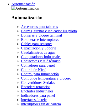
Automatización
Automatización
Accesorios para tableros
Balizas, sirenas e indicador luz piloto
Borneras y bloque terminal
Botoneras e Interruptores
Cables para sensores
Capacitación y Soporte
Caudalímetros de agua
Computadores Industriales
Contactores y relé térmico
Contadores para panel
Control de Nivel
Control para Iluminación
Control de temperatura y proceso
Convertidores Seriales
Encoders rotatorios
Enchufes Industriales
Indicadores para panel
Interfaces de relé
Interruptores fin de carrera