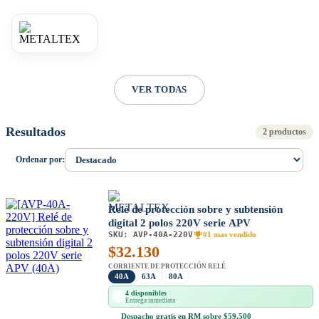
VER TODAS
Resultados
2 productos
Ordenar por:
Relé de protección sobre y subtensión
digital 2 polos 220V serie APV
SKU:
AVP-40A-220V
#1 mas vendido
$
32.130
CORRIENTE DE PROTECCIÓN RELÉ
40A
63A
80A
4 disponibles
Entrega inmediata
Despacho
gratis en RM
sobre $59.500