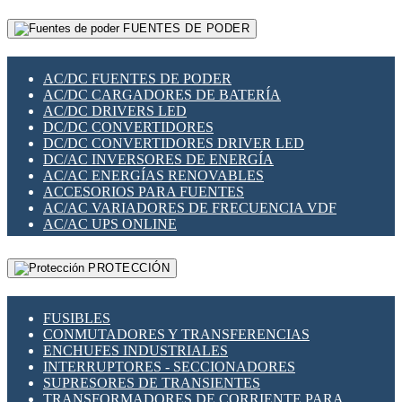
RELÉS INTELIGENTES WIFI
GATEWAY LORAWAN
RELÉS MINIATURA DE POTENCIA
FUENTES DE PODER
GESTIÓN DE REDES
SENSORES MAGNÉTICOS
INFRAESTRUCTURA ETHERCAT
SOPORTE PARA CIRCUITO IMPRESO
PERIFÉRICOS DE RED
SOQUETES PARA RELÉ
AC/DC FUENTES DE PODER
PLACAS MODULARES IOT
SWITCH Y MICROSWITCH
AC/DC CARGADORES DE BATERÍA
SWITCHES Y REDES WIFI
TARJETAS PI
AC/DC DRIVERS LED
SOLUCIONES IOT
UNIÓN Y DERIVACIÓN DE CABLE
DC/DC CONVERTIDORES
SOLUCIONES LORAWAN
DC/DC CONVERTIDORES DRIVER LED
SOLUCIONES RED CELULAR
DC/AC INVERSORES DE ENERGÍA
SEGURIDAD PARA REDES
AC/AC ENERGÍAS RENOVABLES
SWITCHES LAN
ACCESORIOS PARA FUENTES
TELEFONÍA IP (VOIP)
AC/AC VARIADORES DE FRECUENCIA VDF
VIGILANCIA IP (CCTV)
AC/AC UPS ONLINE
MESHTASTIC
PROTECCIÓN
FUSIBLES
CONMUTADORES Y TRANSFERENCIAS
ENCHUFES INDUSTRIALES
INTERRUPTORES - SECCIONADORES
SUPRESORES DE TRANSIENTES
TRANSFORMADORES DE CORRIENTE PARA