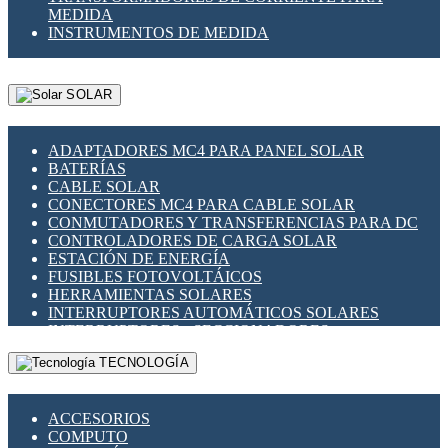
MEDIDA
INSTRUMENTOS DE MEDIDA
SOLAR
ADAPTADORES MC4 PARA PANEL SOLAR
BATERÍAS
CABLE SOLAR
CONECTORES MC4 PARA CABLE SOLAR
CONMUTADORES Y TRANSFERENCIAS PARA DC
CONTROLADORES DE CARGA SOLAR
ESTACIÓN DE ENERGÍA
FUSIBLES FOTOVOLTÁICOS
HERRAMIENTAS SOLARES
INTERRUPTORES AUTOMÁTICOS SOLARES
INTERRUPTORES - SECCIONADORES
FOTOVOLTÁICOS
TECNOLOGÍA
MONTAJE PANEL SOLAR
PORTA FUSIBLES Y SECCIONADORES
FOTOVOLTAICOS
ACCESORIOS
SUPRESOR DE TRANSIENTES SPDS PARA
COMPUTO
APLICACIONES FOTOVOLTAICAS