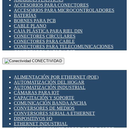
ENCHUFES INDUSTRIALES
ACCESORIOS PARA CONECTORES
INDICADORES PARA PANEL
ACCESORIOS PARA MICROCONTROLADORES
INTERFACES DE RELÉ
BATERÍAS
INTERRUPTORES FIN DE CARRERA
BORNES PARA PCB
LLAVES CONMUTADORAS
CABLE PLANO
MEDIDORES DE ENERGÍA Y TC'S DE CORRIENTE
CAJA PLÁSTICA PARA RIEL DIN
MOTORES PASO A PASO
CONECTORES CIRCULARES
PANTALLAS HMI
CONECTORES PARA CABLE
PLC -CONTROLADORES LÓGICO PROGRAMABLES
CONECTORES PARA TELECOMUNICACIONES
PROGRAMADORES DE HORARIO
CONECTORES CABLE A PCB
PROTECCIÓN ELÉCTRICA
CONECTORES PCB A CABLE
RELÉS DE PROTECCIÓN
CONECTIVIDAD
DIP SWITCHES
SENSORES CAPACITIVOS
DISPLAYS 7 SEGMENTOS
SENSORES DE POSICIÓN LINEAL
FUSIBLES Y PORTAFUSIBLES
SENSORES FOTOELÉCTRICOS
ALIMENTACIÓN POR ETHERNET (POE)
HERRAMIENTAS VARIAS
SENSORES INDUCTIVOS
AUTOMATIZACIÓN DEL HOGAR
ILUMINACIÓN LED
TEMPORIZADORES
AUTOMATIZACIÓN INDUSTRIAL
INTERRUPTORES REED
VARIACS
CÁMARAS PARA IOT
INTERFACES DE RELÉ
VARIADORES DE FRECUENCIA [VDF]
CAPACITACIÓN Y SOPORTE
OTROS RELÉS
SECCIONADORES - INTERRUPTORES
COMUNICACIÓN BANDA ANCHA
PROTECCIÓN TÉRMICA
MAQUINARIA
CONVERSORES DE MEDIOS
RELÉS AUTOMOTRICES
CONVERSORES SERIAL A ETHERNET
RELÉS DE SEÑAL
DISPOSITIVOS I/O
RELÉS DE ESTADO SÓLIDO SSR
ETHERNET INDUSTRIAL
RELÉS INDUSTRIALES
EXTENSOR ETHERNET SOBRE CABLE COBRE