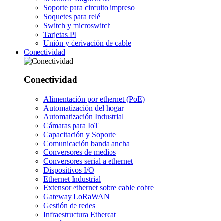
Soporte para circuito impreso
Soquetes para relé
Switch y microswitch
Tarjetas PI
Unión y derivación de cable
Conectividad
Conectividad
Alimentación por ethernet (PoE)
Automatización del hogar
Automatización Industrial
Cámaras para IoT
Capacitación y Soporte
Comunicación banda ancha
Conversores de medios
Conversores serial a ethernet
Dispositivos I/O
Ethernet Industrial
Extensor ethernet sobre cable cobre
Gateway LoRaWAN
Gestión de redes
Infraestructura Ethercat