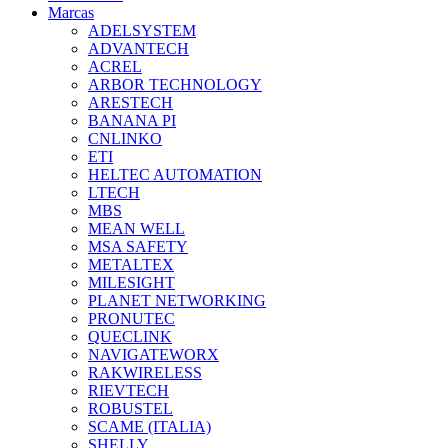
Marcas
ADELSYSTEM
ADVANTECH
ACREL
ARBOR TECHNOLOGY
ARESTECH
BANANA PI
CNLINKO
ETI
HELTEC AUTOMATION
LTECH
MBS
MEAN WELL
MSA SAFETY
METALTEX
MILESIGHT
PLANET NETWORKING
PRONUTEC
QUECLINK
NAVIGATEWORX
RAKWIRELESS
RIEVTECH
ROBUSTEL
SCAME (ITALIA)
SHELLY