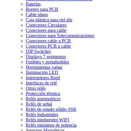
Baterías
Bornes para PCB
Cable plano
Caja plástica para riel din
Conectores Circulares
Conectores para cable
Conectores para Telecomunicaciones
Conectores cable a PCB
Conectores PCB a cable
DIP Switches
Displays 7 segmentos
Fusibles y portafusibles
Herramientas varias
Iluminación LED
Interruptores Reed
Interfaces de relé
Otros relés
Protección térmica
Relés automotrices
Relés de señal
Relés de estado sólido SSR
Relés Industriales
Relés inteligentes WIFI
Relés miniatura de potencia
Sensores Magnéticos