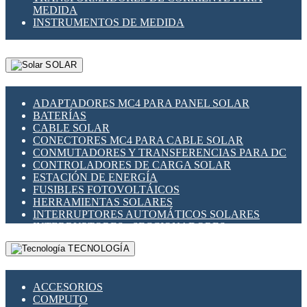
MEDIDA
INSTRUMENTOS DE MEDIDA
SOLAR
ADAPTADORES MC4 PARA PANEL SOLAR
BATERÍAS
CABLE SOLAR
CONECTORES MC4 PARA CABLE SOLAR
CONMUTADORES Y TRANSFERENCIAS PARA DC
CONTROLADORES DE CARGA SOLAR
ESTACIÓN DE ENERGÍA
FUSIBLES FOTOVOLTÁICOS
HERRAMIENTAS SOLARES
INTERRUPTORES AUTOMÁTICOS SOLARES
INTERRUPTORES - SECCIONADORES
FOTOVOLTÁICOS
TECNOLOGÍA
MONTAJE PANEL SOLAR
PORTA FUSIBLES Y SECCIONADORES
FOTOVOLTAICOS
ACCESORIOS
SUPRESOR DE TRANSIENTES SPDS PARA
COMPUTO
APLICACIONES FOTOVOLTAICAS