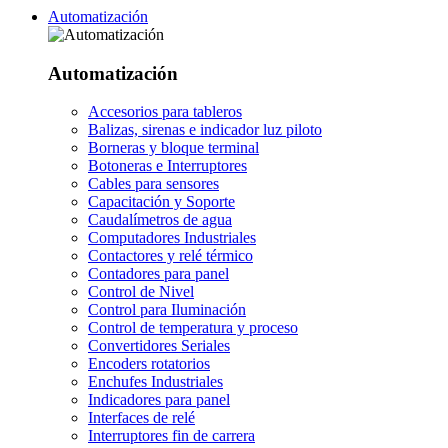
Automatización
Automatización
Accesorios para tableros
Balizas, sirenas e indicador luz piloto
Borneras y bloque terminal
Botoneras e Interruptores
Cables para sensores
Capacitación y Soporte
Caudalímetros de agua
Computadores Industriales
Contactores y relé térmico
Contadores para panel
Control de Nivel
Control para Iluminación
Control de temperatura y proceso
Convertidores Seriales
Encoders rotatorios
Enchufes Industriales
Indicadores para panel
Interfaces de relé
Interruptores fin de carrera