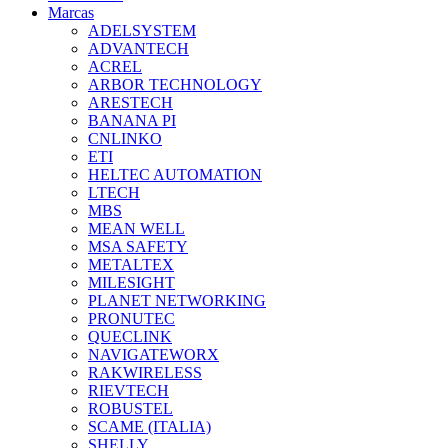
Marcas
ADELSYSTEM
ADVANTECH
ACREL
ARBOR TECHNOLOGY
ARESTECH
BANANA PI
CNLINKO
ETI
HELTEC AUTOMATION
LTECH
MBS
MEAN WELL
MSA SAFETY
METALTEX
MILESIGHT
PLANET NETWORKING
PRONUTEC
QUECLINK
NAVIGATEWORX
RAKWIRELESS
RIEVTECH
ROBUSTEL
SCAME (ITALIA)
SHELLY