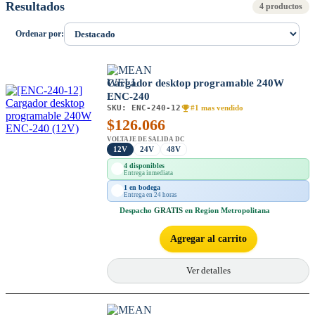
Resultados
4 productos
Ordenar por:
Cargador desktop programable 240W
ENC-240
SKU:
ENC-240-12
#1 mas vendido
$
126.066
VOLTAJE DE SALIDA DC
12V
24V
48V
4 disponibles
Entrega inmediata
1 en bodega
Entrega en 24 horas
Despacho
GRATIS
en Region Metropolitana
Agregar al carrito
Ver detalles