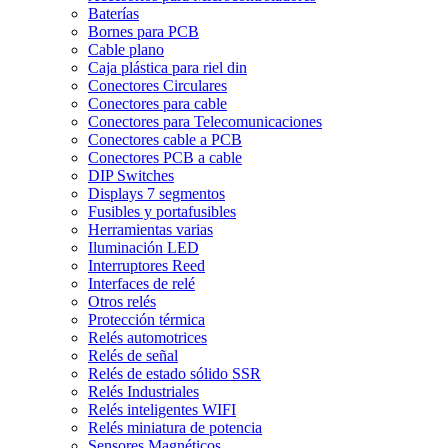
Baterías
Bornes para PCB
Cable plano
Caja plástica para riel din
Conectores Circulares
Conectores para cable
Conectores para Telecomunicaciones
Conectores cable a PCB
Conectores PCB a cable
DIP Switches
Displays 7 segmentos
Fusibles y portafusibles
Herramientas varias
Iluminación LED
Interruptores Reed
Interfaces de relé
Otros relés
Protección térmica
Relés automotrices
Relés de señal
Relés de estado sólido SSR
Relés Industriales
Relés inteligentes WIFI
Relés miniatura de potencia
Sensores Magnéticos