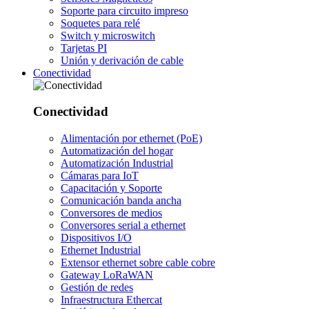
Soporte para circuito impreso
Soquetes para relé
Switch y microswitch
Tarjetas PI
Unión y derivación de cable
Conectividad
Conectividad
Alimentación por ethernet (PoE)
Automatización del hogar
Automatización Industrial
Cámaras para IoT
Capacitación y Soporte
Comunicación banda ancha
Conversores de medios
Conversores serial a ethernet
Dispositivos I/O
Ethernet Industrial
Extensor ethernet sobre cable cobre
Gateway LoRaWAN
Gestión de redes
Infraestructura Ethercat