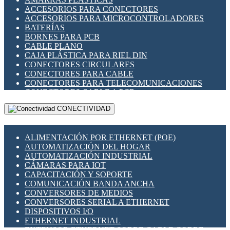
ENCHUFES INDUSTRIALES
ACCESORIOS PARA CONECTORES
INDICADORES PARA PANEL
ACCESORIOS PARA MICROCONTROLADORES
INTERFACES DE RELÉ
BATERÍAS
INTERRUPTORES FIN DE CARRERA
BORNES PARA PCB
LLAVES CONMUTADORAS
CABLE PLANO
MEDIDORES DE ENERGÍA Y TC'S DE CORRIENTE
CAJA PLÁSTICA PARA RIEL DIN
MOTORES PASO A PASO
CONECTORES CIRCULARES
PANTALLAS HMI
CONECTORES PARA CABLE
PLC -CONTROLADORES LÓGICO PROGRAMABLES
CONECTORES PARA TELECOMUNICACIONES
PROGRAMADORES DE HORARIO
CONECTORES CABLE A PCB
PROTECCIÓN ELÉCTRICA
CONECTORES PCB A CABLE
RELÉS DE PROTECCIÓN
CONECTIVIDAD
DIP SWITCHES
SENSORES CAPACITIVOS
DISPLAYS 7 SEGMENTOS
SENSORES DE POSICIÓN LINEAL
FUSIBLES Y PORTAFUSIBLES
SENSORES FOTOELÉCTRICOS
ALIMENTACIÓN POR ETHERNET (POE)
HERRAMIENTAS VARIAS
SENSORES INDUCTIVOS
AUTOMATIZACIÓN DEL HOGAR
ILUMINACIÓN LED
TEMPORIZADORES
AUTOMATIZACIÓN INDUSTRIAL
INTERRUPTORES REED
VARIACS
CÁMARAS PARA IOT
INTERFACES DE RELÉ
VARIADORES DE FRECUENCIA [VDF]
CAPACITACIÓN Y SOPORTE
OTROS RELÉS
SECCIONADORES - INTERRUPTORES
COMUNICACIÓN BANDA ANCHA
PROTECCIÓN TÉRMICA
MAQUINARIA
CONVERSORES DE MEDIOS
RELÉS AUTOMOTRICES
CONVERSORES SERIAL A ETHERNET
RELÉS DE SEÑAL
DISPOSITIVOS I/O
RELÉS DE ESTADO SÓLIDO SSR
ETHERNET INDUSTRIAL
RELÉS INDUSTRIALES
EXTENSOR ETHERNET SOBRE CABLE COBRE