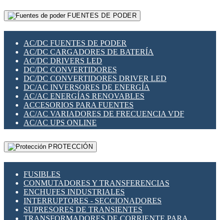
RELÉS INTELIGENTES WIFI
GATEWAY LORAWAN
RELÉS MINIATURA DE POTENCIA
FUENTES DE PODER
GESTIÓN DE REDES
SENSORES MAGNÉTICOS
INFRAESTRUCTURA ETHERCAT
SOPORTE PARA CIRCUITO IMPRESO
PERIFÉRICOS DE RED
SOQUETES PARA RELÉ
AC/DC FUENTES DE PODER
PLACAS MODULARES IOT
SWITCH Y MICROSWITCH
AC/DC CARGADORES DE BATERÍA
SWITCHES Y REDES WIFI
TARJETAS PI
AC/DC DRIVERS LED
SOLUCIONES IOT
UNIÓN Y DERIVACIÓN DE CABLE
DC/DC CONVERTIDORES
SOLUCIONES LORAWAN
DC/DC CONVERTIDORES DRIVER LED
SOLUCIONES RED CELULAR
DC/AC INVERSORES DE ENERGÍA
SEGURIDAD PARA REDES
AC/AC ENERGÍAS RENOVABLES
SWITCHES LAN
ACCESORIOS PARA FUENTES
TELEFONÍA IP (VOIP)
AC/AC VARIADORES DE FRECUENCIA VDF
VIGILANCIA IP (CCTV)
AC/AC UPS ONLINE
MESHTASTIC
PROTECCIÓN
FUSIBLES
CONMUTADORES Y TRANSFERENCIAS
ENCHUFES INDUSTRIALES
INTERRUPTORES - SECCIONADORES
SUPRESORES DE TRANSIENTES
TRANSFORMADORES DE CORRIENTE PARA