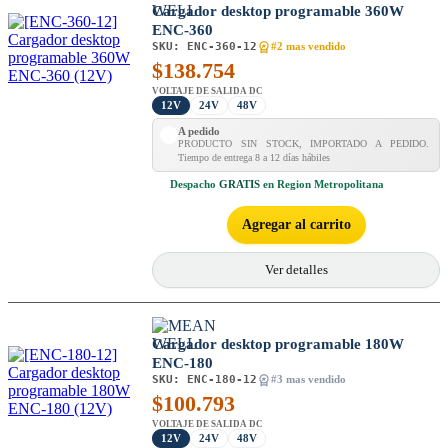
Cargador desktop programable 360W
ENC-360
SKU:
ENC-360-12
#2 mas vendido
$
138.754
VOLTAJE DE SALIDA DC
12V
24V
48V
A pedido
PRODUCTO SIN STOCK, IMPORTADO A PEDIDO.
Tiempo de entrega 8 a 12 días hábiles
Despacho
GRATIS
en Region Metropolitana
Agregar al carrito
Ver detalles
Cargador desktop programable 180W
ENC-180
SKU:
ENC-180-12
#3 mas vendido
$
100.793
VOLTAJE DE SALIDA DC
12V
24V
48V