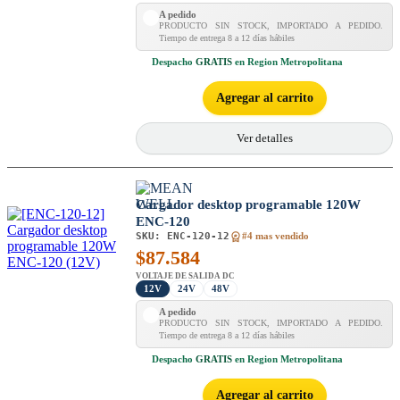
A pedido
PRODUCTO SIN STOCK, IMPORTADO A PEDIDO.
Tiempo de entrega 8 a 12 días hábiles
Despacho
GRATIS
en Region Metropolitana
Agregar al carrito
Ver detalles
Cargador desktop programable 120W
ENC-120
SKU:
ENC-120-12
#4 mas vendido
$
87.584
VOLTAJE DE SALIDA DC
12V
24V
48V
A pedido
PRODUCTO SIN STOCK, IMPORTADO A PEDIDO.
Tiempo de entrega 8 a 12 días hábiles
Despacho
GRATIS
en Region Metropolitana
Agregar al carrito