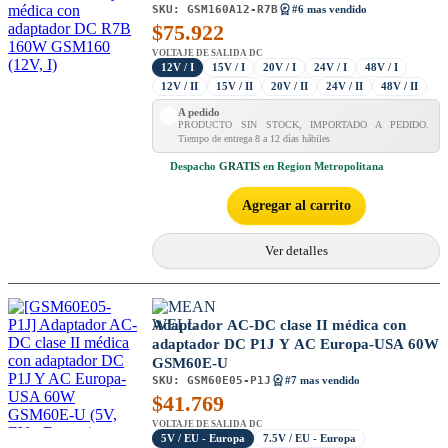
SKU:
GSM160A12-R7B
#6 mas vendido
$
75.922
VOLTAJE DE SALIDA DC
12V / I
15V / I
20V / I
24V / I
48V / I
12V / II
15V / II
20V / II
24V / II
48V / II
A pedido
PRODUCTO SIN STOCK, IMPORTADO A PEDIDO.
Tiempo de entrega 8 a 12 días hábiles
Despacho
GRATIS
en Region Metropolitana
Agregar al carrito
Ver detalles
Adaptador AC-DC clase II médica con
adaptador DC P1J Y AC Europa-USA 60W
GSM60E-U
SKU:
GSM60E05-P1J
#7 mas vendido
$
41.769
VOLTAJE DE SALIDA DC
5V / EU - Europa
7.5V / EU - Europa