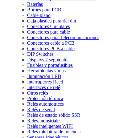
Baterías
Bornes para PCB
Cable plano
Caja plástica para riel din
Conectores Circulares
Conectores para cable
Conectores para Telecomunicaciones
Conectores cable a PCB
Conectores PCB a cable
DIP Switches
Displays 7 segmentos
Fusibles y portafusibles
Herramientas varias
Iluminación LED
Interruptores Reed
Interfaces de relé
Otros relés
Protección térmica
Relés automotrices
Relés de señal
Relés de estado sólido SSR
Relés Industriales
Relés inteligentes WIFI
Relés miniatura de potencia
Sensores Magnéticos