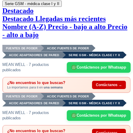
Serie GSM - médica clase I y II
Destacado
Destacado
Llegadas más recientes
Nombre (A-Z)
Precio - bajo a alto
Precio
- alto a bajo
FUENTES DE PODER
AC/DC FUENTES DE PODER
AC/DC ADAPTADORES DE PARED
SERIE GSM - MÉDICA CLASE I Y II
MEAN WELL · 7 productos
Contáctenos por Whatsapp
publicados
¿No encuentras lo que buscas?
Contáctanos →
Lo importamos para ti en
una semana
FUENTES DE PODER
AC/DC FUENTES DE PODER
AC/DC ADAPTADORES DE PARED
SERIE GSM - MÉDICA CLASE I Y II
MEAN WELL · 7 productos
Contáctenos por Whatsapp
publicados
¿No encuentras lo que buscas?
Contáctanos →