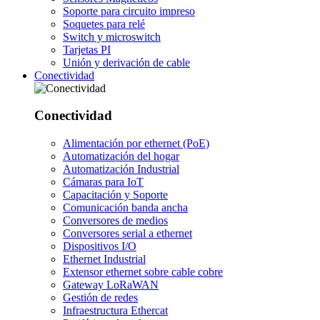
Soporte para circuito impreso
Soquetes para relé
Switch y microswitch
Tarjetas PI
Unión y derivación de cable
Conectividad
Conectividad
Alimentación por ethernet (PoE)
Automatización del hogar
Automatización Industrial
Cámaras para IoT
Capacitación y Soporte
Comunicación banda ancha
Conversores de medios
Conversores serial a ethernet
Dispositivos I/O
Ethernet Industrial
Extensor ethernet sobre cable cobre
Gateway LoRaWAN
Gestión de redes
Infraestructura Ethercat