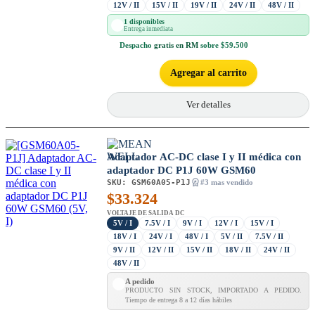
12V / II
15V / II
19V / II
24V / II
48V / II
1 disponibles
Entrega inmediata
Despacho
gratis en RM
sobre $59.500
Agregar al carrito
Ver detalles
Adaptador AC-DC clase I y II médica con
adaptador DC P1J 60W GSM60
SKU:
GSM60A05-P1J
#3 mas vendido
$
33.324
VOLTAJE DE SALIDA DC
5V / I
7.5V / I
9V / I
12V / I
15V / I
18V / I
24V / I
48V / I
5V / II
7.5V / II
9V / II
12V / II
15V / II
18V / II
24V / II
48V / II
A pedido
PRODUCTO SIN STOCK, IMPORTADO A PEDIDO.
Tiempo de entrega 8 a 12 días hábiles