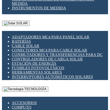
MEDIDA
INSTRUMENTOS DE MEDIDA
SOLAR
ADAPTADORES MC4 PARA PANEL SOLAR
BATERÍAS
CABLE SOLAR
CONECTORES MC4 PARA CABLE SOLAR
CONMUTADORES Y TRANSFERENCIAS PARA DC
CONTROLADORES DE CARGA SOLAR
ESTACIÓN DE ENERGÍA
FUSIBLES FOTOVOLTÁICOS
HERRAMIENTAS SOLARES
INTERRUPTORES AUTOMÁTICOS SOLARES
INTERRUPTORES - SECCIONADORES
FOTOVOLTÁICOS
TECNOLOGÍA
MONTAJE PANEL SOLAR
PORTA FUSIBLES Y SECCIONADORES
FOTOVOLTAICOS
ACCESORIOS
SUPRESOR DE TRANSIENTES SPDS PARA
COMPUTO
APLICACIONES FOTOVOLTAICAS