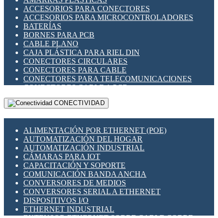
ENCHUFES INDUSTRIALES
ACCESORIOS PARA CONECTORES
INDICADORES PARA PANEL
ACCESORIOS PARA MICROCONTROLADORES
INTERFACES DE RELÉ
BATERÍAS
INTERRUPTORES FIN DE CARRERA
BORNES PARA PCB
LLAVES CONMUTADORAS
CABLE PLANO
MEDIDORES DE ENERGÍA Y TC'S DE CORRIENTE
CAJA PLÁSTICA PARA RIEL DIN
MOTORES PASO A PASO
CONECTORES CIRCULARES
PANTALLAS HMI
CONECTORES PARA CABLE
PLC -CONTROLADORES LÓGICO PROGRAMABLES
CONECTORES PARA TELECOMUNICACIONES
PROGRAMADORES DE HORARIO
CONECTORES CABLE A PCB
PROTECCIÓN ELÉCTRICA
CONECTORES PCB A CABLE
RELÉS DE PROTECCIÓN
CONECTIVIDAD
DIP SWITCHES
SENSORES CAPACITIVOS
DISPLAYS 7 SEGMENTOS
SENSORES DE POSICIÓN LINEAL
FUSIBLES Y PORTAFUSIBLES
SENSORES FOTOELÉCTRICOS
ALIMENTACIÓN POR ETHERNET (POE)
HERRAMIENTAS VARIAS
SENSORES INDUCTIVOS
AUTOMATIZACIÓN DEL HOGAR
ILUMINACIÓN LED
TEMPORIZADORES
AUTOMATIZACIÓN INDUSTRIAL
INTERRUPTORES REED
VARIACS
CÁMARAS PARA IOT
INTERFACES DE RELÉ
VARIADORES DE FRECUENCIA [VDF]
CAPACITACIÓN Y SOPORTE
OTROS RELÉS
SECCIONADORES - INTERRUPTORES
COMUNICACIÓN BANDA ANCHA
PROTECCIÓN TÉRMICA
MAQUINARIA
CONVERSORES DE MEDIOS
RELÉS AUTOMOTRICES
CONVERSORES SERIAL A ETHERNET
RELÉS DE SEÑAL
DISPOSITIVOS I/O
RELÉS DE ESTADO SÓLIDO SSR
ETHERNET INDUSTRIAL
RELÉS INDUSTRIALES
EXTENSOR ETHERNET SOBRE CABLE COBRE