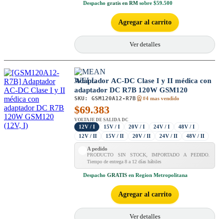
Despacho
gratis en RM
sobre $59.500
Agregar al carrito
Ver detalles
Adaptador AC-DC Clase I y II médica con
adaptador DC R7B 120W GSM120
SKU:
GSM120A12-R7B
#4 mas vendido
$
69.383
VOLTAJE DE SALIDA DC
12V / I
15V / I
20V / I
24V / I
48V / I
12V / II
15V / II
20V / II
24V / II
48V / II
A pedido
PRODUCTO SIN STOCK, IMPORTADO A PEDIDO.
Tiempo de entrega 8 a 12 días hábiles
Despacho
GRATIS
en Region Metropolitana
Agregar al carrito
Ver detalles