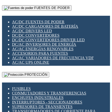
RELÉS INTELIGENTES WIFI
GATEWAY LORAWAN
RELÉS MINIATURA DE POTENCIA
FUENTES DE PODER
GESTIÓN DE REDES
SENSORES MAGNÉTICOS
INFRAESTRUCTURA ETHERCAT
SOPORTE PARA CIRCUITO IMPRESO
PERIFÉRICOS DE RED
SOQUETES PARA RELÉ
AC/DC FUENTES DE PODER
PLACAS MODULARES IOT
SWITCH Y MICROSWITCH
AC/DC CARGADORES DE BATERÍA
SWITCHES Y REDES WIFI
TARJETAS PI
AC/DC DRIVERS LED
SOLUCIONES IOT
UNIÓN Y DERIVACIÓN DE CABLE
DC/DC CONVERTIDORES
SOLUCIONES LORAWAN
DC/DC CONVERTIDORES DRIVER LED
SOLUCIONES RED CELULAR
DC/AC INVERSORES DE ENERGÍA
SEGURIDAD PARA REDES
AC/AC ENERGÍAS RENOVABLES
SWITCHES LAN
ACCESORIOS PARA FUENTES
TELEFONÍA IP (VOIP)
AC/AC VARIADORES DE FRECUENCIA VDF
VIGILANCIA IP (CCTV)
AC/AC UPS ONLINE
MESHTASTIC
PROTECCIÓN
FUSIBLES
CONMUTADORES Y TRANSFERENCIAS
ENCHUFES INDUSTRIALES
INTERRUPTORES - SECCIONADORES
SUPRESORES DE TRANSIENTES
TRANSFORMADORES DE CORRIENTE PARA