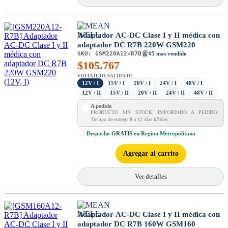
Adaptador AC-DC Clase I y II médica con
adaptador DC R7B 220W GSM220
SKU:
GSM220A12-R7B
#5 mas vendido
$
105.767
VOLTAJE DE SALIDA DC
12V / I
15V / I
20V / I
24V / I
48V / I
12V / II
15V / II
20V / II
24V / II
48V / II
A pedido
PRODUCTO SIN STOCK, IMPORTADO A PEDIDO.
Tiempo de entrega 8 a 12 días hábiles
Despacho
GRATIS
en Region Metropolitana
Agregar al carrito
Ver detalles
Adaptador AC-DC Clase I y II médica con
adaptador DC R7B 160W GSM160