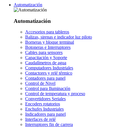
Automatización
Automatización
Accesorios para tableros
Balizas, sirenas e indicador luz piloto
Borneras y bloque terminal
Botoneras e Interruptores
Cables para sensores
Capacitación y Soporte
Caudalímetros de agua
Computadores Industriales
Contactores y relé térmico
Contadores para panel
Control de Nivel
Control para Iluminación
Control de temperatura y proceso
Convertidores Seriales
Encoders rotatorios
Enchufes Industriales
Indicadores para panel
Interfaces de relé
Interruptores fin de carrera