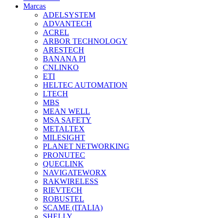
Marcas
ADELSYSTEM
ADVANTECH
ACREL
ARBOR TECHNOLOGY
ARESTECH
BANANA PI
CNLINKO
ETI
HELTEC AUTOMATION
LTECH
MBS
MEAN WELL
MSA SAFETY
METALTEX
MILESIGHT
PLANET NETWORKING
PRONUTEC
QUECLINK
NAVIGATEWORX
RAKWIRELESS
RIEVTECH
ROBUSTEL
SCAME (ITALIA)
SHELLY