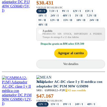
$
30.431
VOLTAJE DE SALIDA DC
5V / I
7.5V / I
9V / I
12V / I
15V / I
18V / I
24V / I
48V / I
5V / II
7.5V / II
9V / II
12V / II
15V / II
18V / II
24V / II
48V / II
A pedido
PRODUCTO SIN STOCK, IMPORTADO A PEDIDO.
Tiempo de entrega 8 a 12 días hábiles
Despacho
gratis en RM
sobre $59.500
Agregar al carrito
Ver detalles
Adaptador AC-DC clase I y II médica con
adaptador DC P1M 90W GSM90
SKU:
GSM90A12-P1M
#2 mas vendido
$
47.167
VOLTAJE DE SALIDA DC
12V / I
15V / I
19V / I
24V / I
48V / I