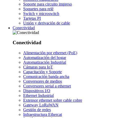
Soporte para circuito impreso
Soquetes para relé
Switch y microswitch
Tarjetas PI
Unión y derivación de cable
Conectividad
Conectividad
Alimentación por ethernet (PoE)
Automatización del hogar
Automatización Industrial
Cámaras para IoT
Capacitación y Soporte
Comunicación banda ancha
Conversores de medios
Conversores serial a ethernet
Dispositivos I/O
Ethernet Industrial
Extensor ethernet sobre cable cobre
Gateway LoRaWAN
Gestión de redes
Infraestructura Ethercat