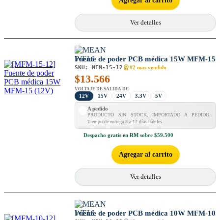
Agregar al carrito
Ver detalles
Fuente de poder PCB médica 15W MFM-15
SKU:
MFM-15-12
#2 mas vendido
$
13.566
VOLTAJE DE SALIDA DC
12V
15V
24V
3.3V
5V
A pedido
PRODUCTO SIN STOCK, IMPORTADO A PEDIDO.
Tiempo de entrega 8 a 12 días hábiles
Despacho
gratis en RM
sobre $59.500
Agregar al carrito
Ver detalles
Fuente de poder PCB médica 10W MFM-10