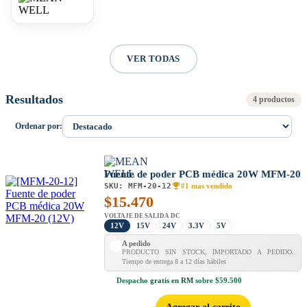
VER TODAS
Resultados
4 productos
Ordenar por:
Fuente de poder PCB médica 20W MFM-20
SKU:
MFM-20-12
#1 mas vendido
$
15.470
VOLTAJE DE SALIDA DC
12V
15V
24V
3.3V
5V
A pedido
PRODUCTO SIN STOCK, IMPORTADO A PEDIDO.
Tiempo de entrega 8 a 12 días hábiles
Despacho
gratis en RM
sobre $59.500