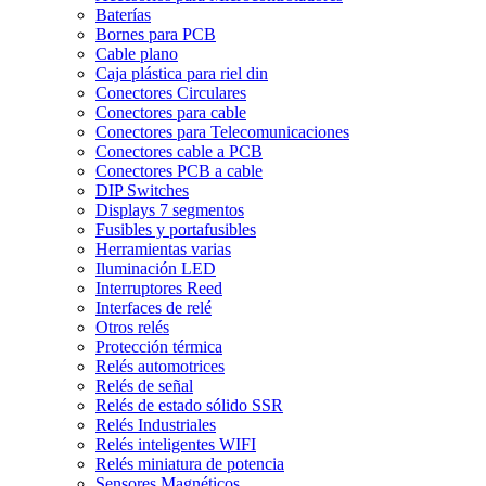
Baterías
Bornes para PCB
Cable plano
Caja plástica para riel din
Conectores Circulares
Conectores para cable
Conectores para Telecomunicaciones
Conectores cable a PCB
Conectores PCB a cable
DIP Switches
Displays 7 segmentos
Fusibles y portafusibles
Herramientas varias
Iluminación LED
Interruptores Reed
Interfaces de relé
Otros relés
Protección térmica
Relés automotrices
Relés de señal
Relés de estado sólido SSR
Relés Industriales
Relés inteligentes WIFI
Relés miniatura de potencia
Sensores Magnéticos