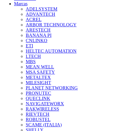
Marcas
ADELSYSTEM
ADVANTECH
ACREL
ARBOR TECHNOLOGY
ARESTECH
BANANA PI
CNLINKO
ETI
HELTEC AUTOMATION
LTECH
MBS
MEAN WELL
MSA SAFETY
METALTEX
MILESIGHT
PLANET NETWORKING
PRONUTEC
QUECLINK
NAVIGATEWORX
RAKWIRELESS
RIEVTECH
ROBUSTEL
SCAME (ITALIA)
SHELLY