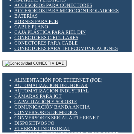
ENCHUFES INDUSTRIALES
ACCESORIOS PARA CONECTORES
INDICADORES PARA PANEL
ACCESORIOS PARA MICROCONTROLADORES
INTERFACES DE RELÉ
BATERÍAS
INTERRUPTORES FIN DE CARRERA
BORNES PARA PCB
LLAVES CONMUTADORAS
CABLE PLANO
MEDIDORES DE ENERGÍA Y TC'S DE CORRIENTE
CAJA PLÁSTICA PARA RIEL DIN
MOTORES PASO A PASO
CONECTORES CIRCULARES
PANTALLAS HMI
CONECTORES PARA CABLE
PLC -CONTROLADORES LÓGICO PROGRAMABLES
CONECTORES PARA TELECOMUNICACIONES
PROGRAMADORES DE HORARIO
CONECTORES CABLE A PCB
PROTECCIÓN ELÉCTRICA
CONECTORES PCB A CABLE
RELÉS DE PROTECCIÓN
CONECTIVIDAD
DIP SWITCHES
SENSORES CAPACITIVOS
DISPLAYS 7 SEGMENTOS
SENSORES DE POSICIÓN LINEAL
FUSIBLES Y PORTAFUSIBLES
SENSORES FOTOELÉCTRICOS
ALIMENTACIÓN POR ETHERNET (POE)
HERRAMIENTAS VARIAS
SENSORES INDUCTIVOS
AUTOMATIZACIÓN DEL HOGAR
ILUMINACIÓN LED
TEMPORIZADORES
AUTOMATIZACIÓN INDUSTRIAL
INTERRUPTORES REED
VARIACS
CÁMARAS PARA IOT
INTERFACES DE RELÉ
VARIADORES DE FRECUENCIA [VDF]
CAPACITACIÓN Y SOPORTE
OTROS RELÉS
SECCIONADORES - INTERRUPTORES
COMUNICACIÓN BANDA ANCHA
PROTECCIÓN TÉRMICA
MAQUINARIA
CONVERSORES DE MEDIOS
RELÉS AUTOMOTRICES
CONVERSORES SERIAL A ETHERNET
RELÉS DE SEÑAL
DISPOSITIVOS I/O
RELÉS DE ESTADO SÓLIDO SSR
ETHERNET INDUSTRIAL
RELÉS INDUSTRIALES
EXTENSOR ETHERNET SOBRE CABLE COBRE