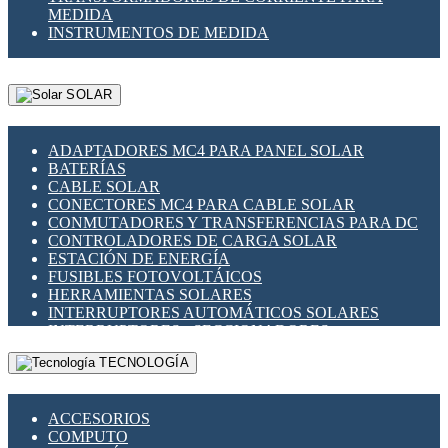
MEDIDA
INSTRUMENTOS DE MEDIDA
SOLAR
ADAPTADORES MC4 PARA PANEL SOLAR
BATERÍAS
CABLE SOLAR
CONECTORES MC4 PARA CABLE SOLAR
CONMUTADORES Y TRANSFERENCIAS PARA DC
CONTROLADORES DE CARGA SOLAR
ESTACIÓN DE ENERGÍA
FUSIBLES FOTOVOLTÁICOS
HERRAMIENTAS SOLARES
INTERRUPTORES AUTOMÁTICOS SOLARES
INTERRUPTORES - SECCIONADORES
FOTOVOLTÁICOS
TECNOLOGÍA
MONTAJE PANEL SOLAR
PORTA FUSIBLES Y SECCIONADORES
FOTOVOLTAICOS
ACCESORIOS
SUPRESOR DE TRANSIENTES SPDS PARA
COMPUTO
APLICACIONES FOTOVOLTAICAS