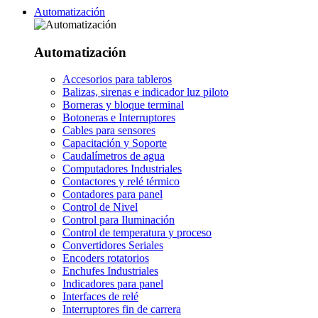
Automatización
Automatización
Accesorios para tableros
Balizas, sirenas e indicador luz piloto
Borneras y bloque terminal
Botoneras e Interruptores
Cables para sensores
Capacitación y Soporte
Caudalímetros de agua
Computadores Industriales
Contactores y relé térmico
Contadores para panel
Control de Nivel
Control para Iluminación
Control de temperatura y proceso
Convertidores Seriales
Encoders rotatorios
Enchufes Industriales
Indicadores para panel
Interfaces de relé
Interruptores fin de carrera