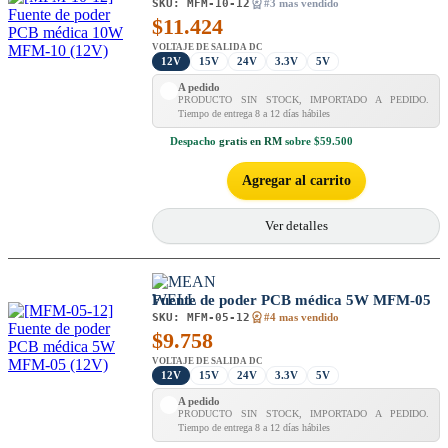
SKU:
MFM-10-12
#3 mas vendido
$
11.424
VOLTAJE DE SALIDA DC
12V
15V
24V
3.3V
5V
A pedido
PRODUCTO SIN STOCK, IMPORTADO A PEDIDO.
Tiempo de entrega 8 a 12 días hábiles
Despacho
gratis en RM
sobre $59.500
Agregar al carrito
Ver detalles
Fuente de poder PCB médica 5W MFM-05
SKU:
MFM-05-12
#4 mas vendido
$
9.758
VOLTAJE DE SALIDA DC
12V
15V
24V
3.3V
5V
A pedido
PRODUCTO SIN STOCK, IMPORTADO A PEDIDO.
Tiempo de entrega 8 a 12 días hábiles