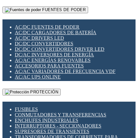
RELÉS INTELIGENTES WIFI
GATEWAY LORAWAN
RELÉS MINIATURA DE POTENCIA
FUENTES DE PODER
GESTIÓN DE REDES
SENSORES MAGNÉTICOS
INFRAESTRUCTURA ETHERCAT
SOPORTE PARA CIRCUITO IMPRESO
PERIFÉRICOS DE RED
SOQUETES PARA RELÉ
AC/DC FUENTES DE PODER
PLACAS MODULARES IOT
SWITCH Y MICROSWITCH
AC/DC CARGADORES DE BATERÍA
SWITCHES Y REDES WIFI
TARJETAS PI
AC/DC DRIVERS LED
SOLUCIONES IOT
UNIÓN Y DERIVACIÓN DE CABLE
DC/DC CONVERTIDORES
SOLUCIONES LORAWAN
DC/DC CONVERTIDORES DRIVER LED
SOLUCIONES RED CELULAR
DC/AC INVERSORES DE ENERGÍA
SEGURIDAD PARA REDES
AC/AC ENERGÍAS RENOVABLES
SWITCHES LAN
ACCESORIOS PARA FUENTES
TELEFONÍA IP (VOIP)
AC/AC VARIADORES DE FRECUENCIA VDF
VIGILANCIA IP (CCTV)
AC/AC UPS ONLINE
MESHTASTIC
PROTECCIÓN
FUSIBLES
CONMUTADORES Y TRANSFERENCIAS
ENCHUFES INDUSTRIALES
INTERRUPTORES - SECCIONADORES
SUPRESORES DE TRANSIENTES
TRANSFORMADORES DE CORRIENTE PARA