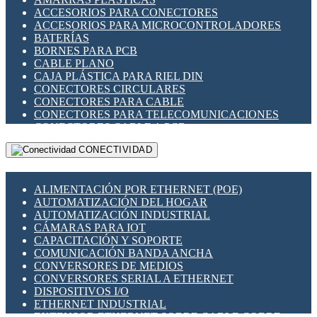
ENCHUFES INDUSTRIALES
ACCESORIOS PARA CONECTORES
INDICADORES PARA PANEL
ACCESORIOS PARA MICROCONTROLADORES
INTERFACES DE RELÉ
BATERÍAS
INTERRUPTORES FIN DE CARRERA
BORNES PARA PCB
LLAVES CONMUTADORAS
CABLE PLANO
MEDIDORES DE ENERGÍA Y TC'S DE CORRIENTE
CAJA PLÁSTICA PARA RIEL DIN
MOTORES PASO A PASO
CONECTORES CIRCULARES
PANTALLAS HMI
CONECTORES PARA CABLE
PLC -CONTROLADORES LÓGICO PROGRAMABLES
CONECTORES PARA TELECOMUNICACIONES
PROGRAMADORES DE HORARIO
CONECTORES CABLE A PCB
PROTECCIÓN ELÉCTRICA
CONECTORES PCB A CABLE
RELÉS DE PROTECCIÓN
CONECTIVIDAD
DIP SWITCHES
SENSORES CAPACITIVOS
DISPLAYS 7 SEGMENTOS
SENSORES DE POSICIÓN LINEAL
FUSIBLES Y PORTAFUSIBLES
SENSORES FOTOELÉCTRICOS
ALIMENTACIÓN POR ETHERNET (POE)
HERRAMIENTAS VARIAS
SENSORES INDUCTIVOS
AUTOMATIZACIÓN DEL HOGAR
ILUMINACIÓN LED
TEMPORIZADORES
AUTOMATIZACIÓN INDUSTRIAL
INTERRUPTORES REED
VARIACS
CÁMARAS PARA IOT
INTERFACES DE RELÉ
VARIADORES DE FRECUENCIA [VDF]
CAPACITACIÓN Y SOPORTE
OTROS RELÉS
SECCIONADORES - INTERRUPTORES
COMUNICACIÓN BANDA ANCHA
PROTECCIÓN TÉRMICA
MAQUINARIA
CONVERSORES DE MEDIOS
RELÉS AUTOMOTRICES
CONVERSORES SERIAL A ETHERNET
RELÉS DE SEÑAL
DISPOSITIVOS I/O
RELÉS DE ESTADO SÓLIDO SSR
ETHERNET INDUSTRIAL
RELÉS INDUSTRIALES
EXTENSOR ETHERNET SOBRE CABLE COBRE