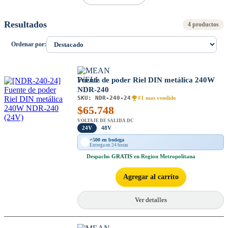
Resultados
4 productos
Ordenar por:
Fuente de poder Riel DIN metálica 240W
NDR-240
SKU:
NDR-240-24
#1 mas vendido
$
65.748
VOLTAJE DE SALIDA DC
24V
48V
+500 en bodega
Entrega en 24 horas
Despacho
GRATIS
en Region Metropolitana
Agregar al carrito
Ver detalles