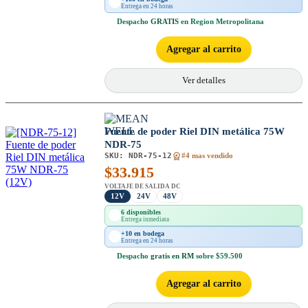
Entrega en 24 horas
Despacho
GRATIS
en Region Metropolitana
Agregar al carrito
Ver detalles
Fuente de poder Riel DIN metálica 75W
NDR-75
SKU:
NDR-75-12
#4 mas vendido
$
33.915
VOLTAJE DE SALIDA DC
12V
24V
48V
6 disponibles
Entrega inmediata
+10 en bodega
Entrega en 24 horas
Despacho
gratis en RM
sobre $59.500
Agregar al carrito