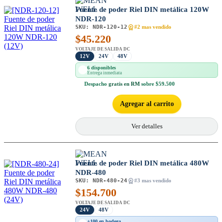
Fuente de poder Riel DIN metálica 120W
NDR-120
SKU:
NDR-120-12
#2 mas vendido
$
45.220
VOLTAJE DE SALIDA DC
12V
24V
48V
6 disponibles
Entrega inmediata
Despacho
gratis en RM
sobre $59.500
Agregar al carrito
Ver detalles
Fuente de poder Riel DIN metálica 480W
NDR-480
SKU:
NDR-480-24
#3 mas vendido
$
154.700
VOLTAJE DE SALIDA DC
24V
48V
+100 en bodega