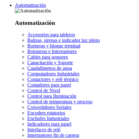
Automatización
Automatización
Accesorios para tableros
Balizas, sirenas e indicador luz piloto
Borneras y bloque terminal
Botoneras e Interruptores
Cables para sensores
Capacitación y Soporte
Caudalímetros de agua
Computadores Industriales
Contactores y relé térmico
Contadores para panel
Control de Nivel
Control para Iluminación
Control de temperatura y proceso
Convertidores Seriales
Encoders rotatorios
Enchufes Industriales
Indicadores para panel
Interfaces de relé
Interruptores fin de carrera