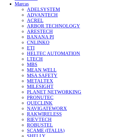
Marcas
ADELSYSTEM
ADVANTECH
ACREL
ARBOR TECHNOLOGY
ARESTECH
BANANA PI
CNLINKO
ETI
HELTEC AUTOMATION
LTECH
MBS
MEAN WELL
MSA SAFETY
METALTEX
MILESIGHT
PLANET NETWORKING
PRONUTEC
QUECLINK
NAVIGATEWORX
RAKWIRELESS
RIEVTECH
ROBUSTEL
SCAME (ITALIA)
SHELLY