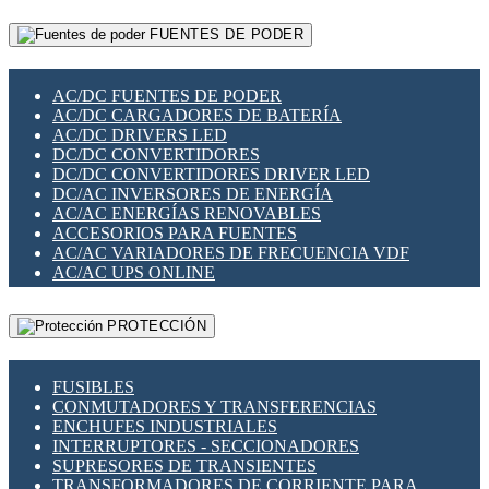
RELÉS INTELIGENTES WIFI
GATEWAY LORAWAN
RELÉS MINIATURA DE POTENCIA
FUENTES DE PODER
GESTIÓN DE REDES
SENSORES MAGNÉTICOS
INFRAESTRUCTURA ETHERCAT
SOPORTE PARA CIRCUITO IMPRESO
PERIFÉRICOS DE RED
SOQUETES PARA RELÉ
AC/DC FUENTES DE PODER
PLACAS MODULARES IOT
SWITCH Y MICROSWITCH
AC/DC CARGADORES DE BATERÍA
SWITCHES Y REDES WIFI
TARJETAS PI
AC/DC DRIVERS LED
SOLUCIONES IOT
UNIÓN Y DERIVACIÓN DE CABLE
DC/DC CONVERTIDORES
SOLUCIONES LORAWAN
DC/DC CONVERTIDORES DRIVER LED
SOLUCIONES RED CELULAR
DC/AC INVERSORES DE ENERGÍA
SEGURIDAD PARA REDES
AC/AC ENERGÍAS RENOVABLES
SWITCHES LAN
ACCESORIOS PARA FUENTES
TELEFONÍA IP (VOIP)
AC/AC VARIADORES DE FRECUENCIA VDF
VIGILANCIA IP (CCTV)
AC/AC UPS ONLINE
MESHTASTIC
PROTECCIÓN
FUSIBLES
CONMUTADORES Y TRANSFERENCIAS
ENCHUFES INDUSTRIALES
INTERRUPTORES - SECCIONADORES
SUPRESORES DE TRANSIENTES
TRANSFORMADORES DE CORRIENTE PARA