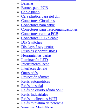
Baterías
Bornes para PCB
Cable plano
Caja plástica para riel din
Conectores Circulares
Conectores para cable
Conectores para Telecomunicaciones
Conectores cable a PCB
Conectores PCB a cable
DIP Switches
Displays 7 segmentos
Fusibles y portafusibles
Herramientas varias
Iluminación LED
Interruptores Reed
Interfaces de relé
Otros relés
Protección térmica
Relés automotrices
Relés de señal
Relés de estado sólido SSR
Relés Industriales
Relés inteligentes WIFI
Relés miniatura de potencia
Sensores Magnéticos