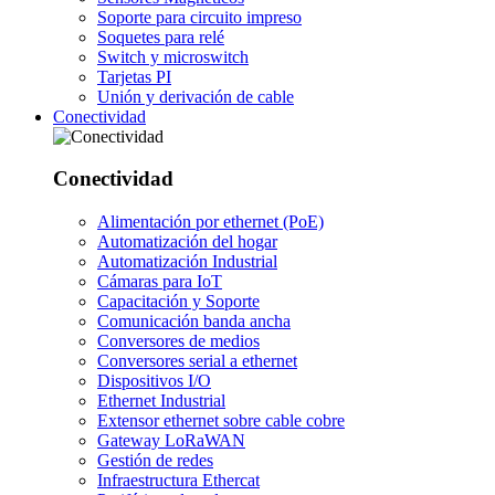
Soporte para circuito impreso
Soquetes para relé
Switch y microswitch
Tarjetas PI
Unión y derivación de cable
Conectividad
Conectividad
Alimentación por ethernet (PoE)
Automatización del hogar
Automatización Industrial
Cámaras para IoT
Capacitación y Soporte
Comunicación banda ancha
Conversores de medios
Conversores serial a ethernet
Dispositivos I/O
Ethernet Industrial
Extensor ethernet sobre cable cobre
Gateway LoRaWAN
Gestión de redes
Infraestructura Ethercat