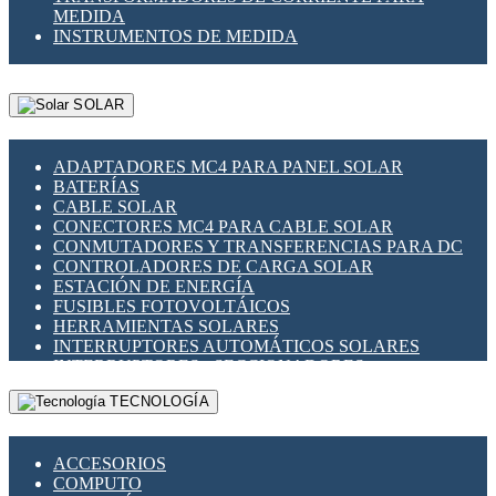
MEDIDA
INSTRUMENTOS DE MEDIDA
SOLAR
ADAPTADORES MC4 PARA PANEL SOLAR
BATERÍAS
CABLE SOLAR
CONECTORES MC4 PARA CABLE SOLAR
CONMUTADORES Y TRANSFERENCIAS PARA DC
CONTROLADORES DE CARGA SOLAR
ESTACIÓN DE ENERGÍA
FUSIBLES FOTOVOLTÁICOS
HERRAMIENTAS SOLARES
INTERRUPTORES AUTOMÁTICOS SOLARES
INTERRUPTORES - SECCIONADORES
FOTOVOLTÁICOS
TECNOLOGÍA
MONTAJE PANEL SOLAR
PORTA FUSIBLES Y SECCIONADORES
FOTOVOLTAICOS
ACCESORIOS
SUPRESOR DE TRANSIENTES SPDS PARA
COMPUTO
APLICACIONES FOTOVOLTAICAS