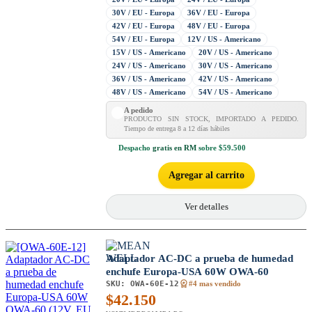
30V / EU - Europa
36V / EU - Europa
42V / EU - Europa
48V / EU - Europa
54V / EU - Europa
12V / US - Americano
15V / US - Americano
20V / US - Americano
24V / US - Americano
30V / US - Americano
36V / US - Americano
42V / US - Americano
48V / US - Americano
54V / US - Americano
A pedido
PRODUCTO SIN STOCK, IMPORTADO A PEDIDO.
Tiempo de entrega 8 a 12 días hábiles
Despacho
gratis en RM
sobre $59.500
Agregar al carrito
Ver detalles
Adaptador AC-DC a prueba de humedad
enchufe Europa-USA 60W OWA-60
SKU:
OWA-60E-12
#4 mas vendido
$
42.150