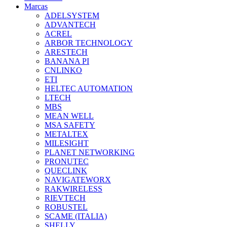
Marcas
ADELSYSTEM
ADVANTECH
ACREL
ARBOR TECHNOLOGY
ARESTECH
BANANA PI
CNLINKO
ETI
HELTEC AUTOMATION
LTECH
MBS
MEAN WELL
MSA SAFETY
METALTEX
MILESIGHT
PLANET NETWORKING
PRONUTEC
QUECLINK
NAVIGATEWORX
RAKWIRELESS
RIEVTECH
ROBUSTEL
SCAME (ITALIA)
SHELLY