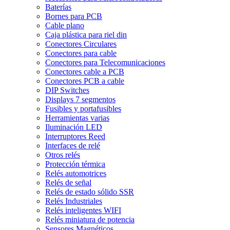
Baterías
Bornes para PCB
Cable plano
Caja plástica para riel din
Conectores Circulares
Conectores para cable
Conectores para Telecomunicaciones
Conectores cable a PCB
Conectores PCB a cable
DIP Switches
Displays 7 segmentos
Fusibles y portafusibles
Herramientas varias
Iluminación LED
Interruptores Reed
Interfaces de relé
Otros relés
Protección térmica
Relés automotrices
Relés de señal
Relés de estado sólido SSR
Relés Industriales
Relés inteligentes WIFI
Relés miniatura de potencia
Sensores Magnéticos