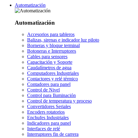
Automatización
Automatización
Accesorios para tableros
Balizas, sirenas e indicador luz piloto
Borneras y bloque terminal
Botoneras e Interruptores
Cables para sensores
Capacitación y Soporte
Caudalímetros de agua
Computadores Industriales
Contactores y relé térmico
Contadores para panel
Control de Nivel
Control para Iluminación
Control de temperatura y proceso
Convertidores Seriales
Encoders rotatorios
Enchufes Industriales
Indicadores para panel
Interfaces de relé
Interruptores fin de carrera