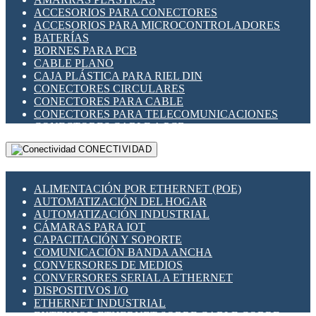
ENCHUFES INDUSTRIALES
ACCESORIOS PARA CONECTORES
INDICADORES PARA PANEL
ACCESORIOS PARA MICROCONTROLADORES
INTERFACES DE RELÉ
BATERÍAS
INTERRUPTORES FIN DE CARRERA
BORNES PARA PCB
LLAVES CONMUTADORAS
CABLE PLANO
MEDIDORES DE ENERGÍA Y TC'S DE CORRIENTE
CAJA PLÁSTICA PARA RIEL DIN
MOTORES PASO A PASO
CONECTORES CIRCULARES
PANTALLAS HMI
CONECTORES PARA CABLE
PLC -CONTROLADORES LÓGICO PROGRAMABLES
CONECTORES PARA TELECOMUNICACIONES
PROGRAMADORES DE HORARIO
CONECTORES CABLE A PCB
PROTECCIÓN ELÉCTRICA
CONECTORES PCB A CABLE
RELÉS DE PROTECCIÓN
CONECTIVIDAD
DIP SWITCHES
SENSORES CAPACITIVOS
DISPLAYS 7 SEGMENTOS
SENSORES DE POSICIÓN LINEAL
FUSIBLES Y PORTAFUSIBLES
SENSORES FOTOELÉCTRICOS
ALIMENTACIÓN POR ETHERNET (POE)
HERRAMIENTAS VARIAS
SENSORES INDUCTIVOS
AUTOMATIZACIÓN DEL HOGAR
ILUMINACIÓN LED
TEMPORIZADORES
AUTOMATIZACIÓN INDUSTRIAL
INTERRUPTORES REED
VARIACS
CÁMARAS PARA IOT
INTERFACES DE RELÉ
VARIADORES DE FRECUENCIA [VDF]
CAPACITACIÓN Y SOPORTE
OTROS RELÉS
SECCIONADORES - INTERRUPTORES
COMUNICACIÓN BANDA ANCHA
PROTECCIÓN TÉRMICA
MAQUINARIA
CONVERSORES DE MEDIOS
RELÉS AUTOMOTRICES
CONVERSORES SERIAL A ETHERNET
RELÉS DE SEÑAL
DISPOSITIVOS I/O
RELÉS DE ESTADO SÓLIDO SSR
ETHERNET INDUSTRIAL
RELÉS INDUSTRIALES
EXTENSOR ETHERNET SOBRE CABLE COBRE