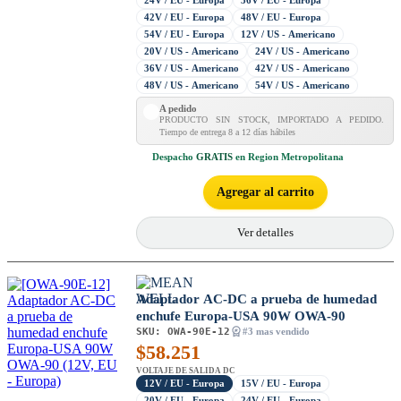
24V / EU - Europa
36V / EU - Europa
42V / EU - Europa
48V / EU - Europa
54V / EU - Europa
12V / US - Americano
20V / US - Americano
24V / US - Americano
36V / US - Americano
42V / US - Americano
48V / US - Americano
54V / US - Americano
A pedido
PRODUCTO SIN STOCK, IMPORTADO A PEDIDO.
Tiempo de entrega 8 a 12 días hábiles
Despacho
GRATIS
en Region Metropolitana
Agregar al carrito
Ver detalles
Adaptador AC-DC a prueba de humedad
enchufe Europa-USA 90W OWA-90
SKU:
OWA-90E-12
#3 mas vendido
$
58.251
VOLTAJE DE SALIDA DC
12V / EU - Europa
15V / EU - Europa
20V / EU - Europa
24V / EU - Europa