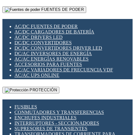
RELÉS INTELIGENTES WIFI
GATEWAY LORAWAN
RELÉS MINIATURA DE POTENCIA
FUENTES DE PODER
GESTIÓN DE REDES
SENSORES MAGNÉTICOS
INFRAESTRUCTURA ETHERCAT
SOPORTE PARA CIRCUITO IMPRESO
PERIFÉRICOS DE RED
SOQUETES PARA RELÉ
AC/DC FUENTES DE PODER
PLACAS MODULARES IOT
SWITCH Y MICROSWITCH
AC/DC CARGADORES DE BATERÍA
SWITCHES Y REDES WIFI
TARJETAS PI
AC/DC DRIVERS LED
SOLUCIONES IOT
UNIÓN Y DERIVACIÓN DE CABLE
DC/DC CONVERTIDORES
SOLUCIONES LORAWAN
DC/DC CONVERTIDORES DRIVER LED
SOLUCIONES RED CELULAR
DC/AC INVERSORES DE ENERGÍA
SEGURIDAD PARA REDES
AC/AC ENERGÍAS RENOVABLES
SWITCHES LAN
ACCESORIOS PARA FUENTES
TELEFONÍA IP (VOIP)
AC/AC VARIADORES DE FRECUENCIA VDF
VIGILANCIA IP (CCTV)
AC/AC UPS ONLINE
MESHTASTIC
PROTECCIÓN
FUSIBLES
CONMUTADORES Y TRANSFERENCIAS
ENCHUFES INDUSTRIALES
INTERRUPTORES - SECCIONADORES
SUPRESORES DE TRANSIENTES
TRANSFORMADORES DE CORRIENTE PARA