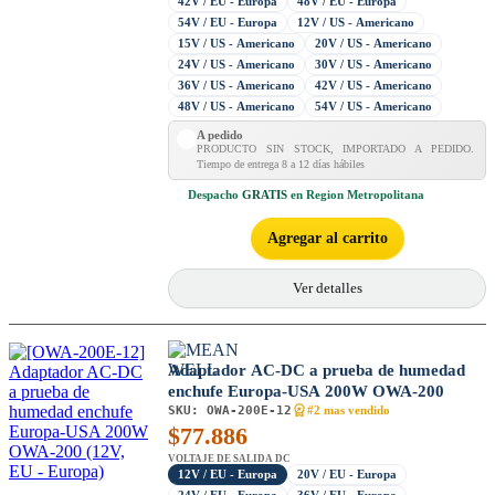
42V / EU - Europa
48V / EU - Europa
54V / EU - Europa
12V / US - Americano
15V / US - Americano
20V / US - Americano
24V / US - Americano
30V / US - Americano
36V / US - Americano
42V / US - Americano
48V / US - Americano
54V / US - Americano
A pedido
PRODUCTO SIN STOCK, IMPORTADO A PEDIDO.
Tiempo de entrega 8 a 12 días hábiles
Despacho
GRATIS
en Region Metropolitana
Agregar al carrito
Ver detalles
Adaptador AC-DC a prueba de humedad
enchufe Europa-USA 200W OWA-200
SKU:
OWA-200E-12
#2 mas vendido
$
77.886
VOLTAJE DE SALIDA DC
12V / EU - Europa
20V / EU - Europa