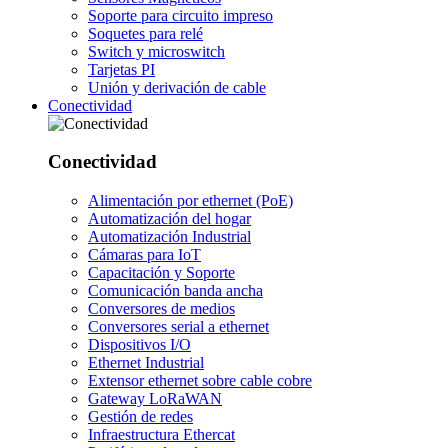
Soporte para circuito impreso
Soquetes para relé
Switch y microswitch
Tarjetas PI
Unión y derivación de cable
Conectividad
Conectividad
Alimentación por ethernet (PoE)
Automatización del hogar
Automatización Industrial
Cámaras para IoT
Capacitación y Soporte
Comunicación banda ancha
Conversores de medios
Conversores serial a ethernet
Dispositivos I/O
Ethernet Industrial
Extensor ethernet sobre cable cobre
Gateway LoRaWAN
Gestión de redes
Infraestructura Ethercat