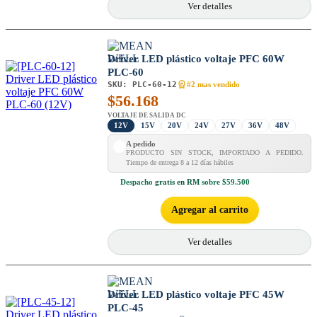
Ver detalles
Driver LED plástico voltaje PFC 60W
PLC-60
SKU:
PLC-60-12
#2 mas vendido
$
56.168
VOLTAJE DE SALIDA DC
12V
15V
20V
24V
27V
36V
48V
A pedido
PRODUCTO SIN STOCK, IMPORTADO A PEDIDO.
Tiempo de entrega 8 a 12 días hábiles
Despacho
gratis en RM
sobre $59.500
Agregar al carrito
Ver detalles
Driver LED plástico voltaje PFC 45W
PLC-45