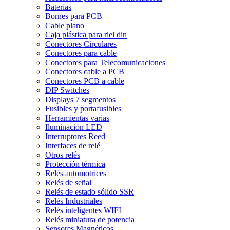
Baterías
Bornes para PCB
Cable plano
Caja plástica para riel din
Conectores Circulares
Conectores para cable
Conectores para Telecomunicaciones
Conectores cable a PCB
Conectores PCB a cable
DIP Switches
Displays 7 segmentos
Fusibles y portafusibles
Herramientas varias
Iluminación LED
Interruptores Reed
Interfaces de relé
Otros relés
Protección térmica
Relés automotrices
Relés de señal
Relés de estado sólido SSR
Relés Industriales
Relés inteligentes WIFI
Relés miniatura de potencia
Sensores Magnéticos