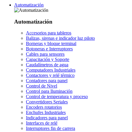
Automatización
Automatización
Accesorios para tableros
Balizas, sirenas e indicador luz piloto
Borneras y bloque terminal
Botoneras e Interruptores
Cables para sensores
Capacitación y Soporte
Caudalímetros de agua
Computadores Industriales
Contactores y relé térmico
Contadores para panel
Control de Nivel
Control para Iluminación
Control de temperatura y proceso
Convertidores Seriales
Encoders rotatorios
Enchufes Industriales
Indicadores para panel
Interfaces de relé
Interruptores fin de carrera