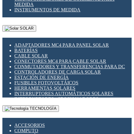
MEDIDA
INSTRUMENTOS DE MEDIDA
SOLAR
ADAPTADORES MC4 PARA PANEL SOLAR
BATERÍAS
CABLE SOLAR
CONECTORES MC4 PARA CABLE SOLAR
CONMUTADORES Y TRANSFERENCIAS PARA DC
CONTROLADORES DE CARGA SOLAR
ESTACIÓN DE ENERGÍA
FUSIBLES FOTOVOLTÁICOS
HERRAMIENTAS SOLARES
INTERRUPTORES AUTOMÁTICOS SOLARES
INTERRUPTORES - SECCIONADORES
FOTOVOLTÁICOS
TECNOLOGÍA
MONTAJE PANEL SOLAR
PORTA FUSIBLES Y SECCIONADORES
FOTOVOLTAICOS
ACCESORIOS
SUPRESOR DE TRANSIENTES SPDS PARA
COMPUTO
APLICACIONES FOTOVOLTAICAS