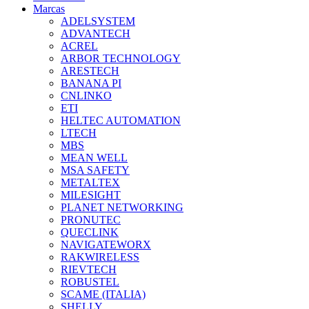
Marcas
ADELSYSTEM
ADVANTECH
ACREL
ARBOR TECHNOLOGY
ARESTECH
BANANA PI
CNLINKO
ETI
HELTEC AUTOMATION
LTECH
MBS
MEAN WELL
MSA SAFETY
METALTEX
MILESIGHT
PLANET NETWORKING
PRONUTEC
QUECLINK
NAVIGATEWORX
RAKWIRELESS
RIEVTECH
ROBUSTEL
SCAME (ITALIA)
SHELLY