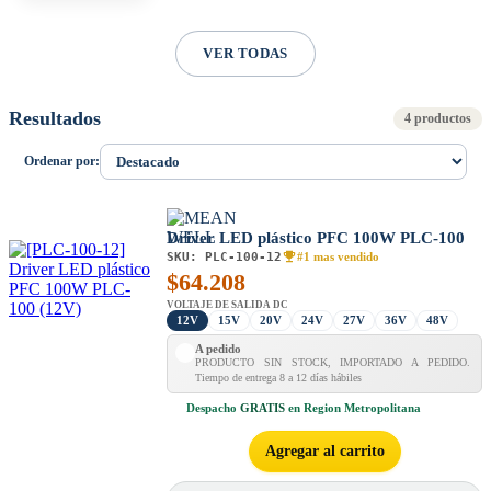
VER TODAS
Resultados
4 productos
Ordenar por:
Driver LED plástico PFC 100W PLC-100
SKU:
PLC-100-12
#1 mas vendido
$
64.208
VOLTAJE DE SALIDA DC
12V
15V
20V
24V
27V
36V
48V
A pedido
PRODUCTO SIN STOCK, IMPORTADO A PEDIDO.
Tiempo de entrega 8 a 12 días hábiles
Despacho
GRATIS
en Region Metropolitana
Agregar al carrito