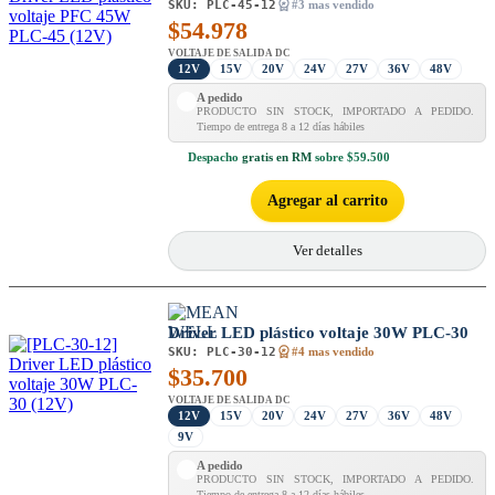
SKU:
PLC-45-12
#3 mas vendido
$
54.978
VOLTAJE DE SALIDA DC
12V
15V
20V
24V
27V
36V
48V
A pedido
PRODUCTO SIN STOCK, IMPORTADO A PEDIDO.
Tiempo de entrega 8 a 12 días hábiles
Despacho
gratis en RM
sobre $59.500
Agregar al carrito
Ver detalles
Driver LED plástico voltaje 30W PLC-30
SKU:
PLC-30-12
#4 mas vendido
$
35.700
VOLTAJE DE SALIDA DC
12V
15V
20V
24V
27V
36V
48V
9V
A pedido
PRODUCTO SIN STOCK, IMPORTADO A PEDIDO.
Tiempo de entrega 8 a 12 días hábiles