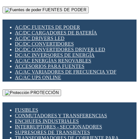
RELÉS INTELIGENTES WIFI
GATEWAY LORAWAN
RELÉS MINIATURA DE POTENCIA
FUENTES DE PODER
GESTIÓN DE REDES
SENSORES MAGNÉTICOS
INFRAESTRUCTURA ETHERCAT
SOPORTE PARA CIRCUITO IMPRESO
PERIFÉRICOS DE RED
SOQUETES PARA RELÉ
AC/DC FUENTES DE PODER
PLACAS MODULARES IOT
SWITCH Y MICROSWITCH
AC/DC CARGADORES DE BATERÍA
SWITCHES Y REDES WIFI
TARJETAS PI
AC/DC DRIVERS LED
SOLUCIONES IOT
UNIÓN Y DERIVACIÓN DE CABLE
DC/DC CONVERTIDORES
SOLUCIONES LORAWAN
DC/DC CONVERTIDORES DRIVER LED
SOLUCIONES RED CELULAR
DC/AC INVERSORES DE ENERGÍA
SEGURIDAD PARA REDES
AC/AC ENERGÍAS RENOVABLES
SWITCHES LAN
ACCESORIOS PARA FUENTES
TELEFONÍA IP (VOIP)
AC/AC VARIADORES DE FRECUENCIA VDF
VIGILANCIA IP (CCTV)
AC/AC UPS ONLINE
MESHTASTIC
PROTECCIÓN
FUSIBLES
CONMUTADORES Y TRANSFERENCIAS
ENCHUFES INDUSTRIALES
INTERRUPTORES - SECCIONADORES
SUPRESORES DE TRANSIENTES
TRANSFORMADORES DE CORRIENTE PARA