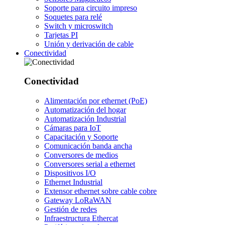
Soporte para circuito impreso
Soquetes para relé
Switch y microswitch
Tarjetas PI
Unión y derivación de cable
Conectividad
Conectividad
Alimentación por ethernet (PoE)
Automatización del hogar
Automatización Industrial
Cámaras para IoT
Capacitación y Soporte
Comunicación banda ancha
Conversores de medios
Conversores serial a ethernet
Dispositivos I/O
Ethernet Industrial
Extensor ethernet sobre cable cobre
Gateway LoRaWAN
Gestión de redes
Infraestructura Ethercat