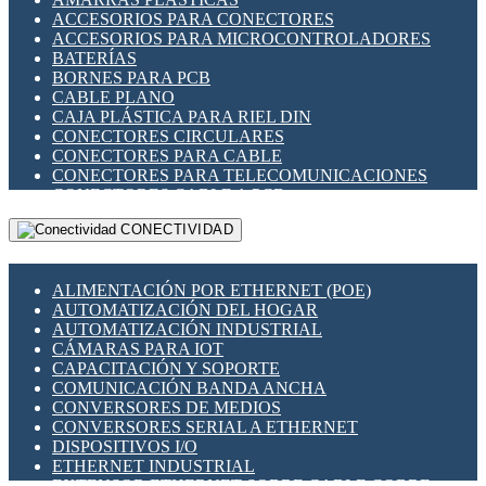
ENCHUFES INDUSTRIALES
ACCESORIOS PARA CONECTORES
INDICADORES PARA PANEL
ACCESORIOS PARA MICROCONTROLADORES
INTERFACES DE RELÉ
BATERÍAS
INTERRUPTORES FIN DE CARRERA
BORNES PARA PCB
LLAVES CONMUTADORAS
CABLE PLANO
MEDIDORES DE ENERGÍA Y TC'S DE CORRIENTE
CAJA PLÁSTICA PARA RIEL DIN
MOTORES PASO A PASO
CONECTORES CIRCULARES
PANTALLAS HMI
CONECTORES PARA CABLE
PLC -CONTROLADORES LÓGICO PROGRAMABLES
CONECTORES PARA TELECOMUNICACIONES
PROGRAMADORES DE HORARIO
CONECTORES CABLE A PCB
PROTECCIÓN ELÉCTRICA
CONECTORES PCB A CABLE
RELÉS DE PROTECCIÓN
CONECTIVIDAD
DIP SWITCHES
SENSORES CAPACITIVOS
DISPLAYS 7 SEGMENTOS
SENSORES DE POSICIÓN LINEAL
FUSIBLES Y PORTAFUSIBLES
SENSORES FOTOELÉCTRICOS
ALIMENTACIÓN POR ETHERNET (POE)
HERRAMIENTAS VARIAS
SENSORES INDUCTIVOS
AUTOMATIZACIÓN DEL HOGAR
ILUMINACIÓN LED
TEMPORIZADORES
AUTOMATIZACIÓN INDUSTRIAL
INTERRUPTORES REED
VARIACS
CÁMARAS PARA IOT
INTERFACES DE RELÉ
VARIADORES DE FRECUENCIA [VDF]
CAPACITACIÓN Y SOPORTE
OTROS RELÉS
SECCIONADORES - INTERRUPTORES
COMUNICACIÓN BANDA ANCHA
PROTECCIÓN TÉRMICA
MAQUINARIA
CONVERSORES DE MEDIOS
RELÉS AUTOMOTRICES
CONVERSORES SERIAL A ETHERNET
RELÉS DE SEÑAL
DISPOSITIVOS I/O
RELÉS DE ESTADO SÓLIDO SSR
ETHERNET INDUSTRIAL
RELÉS INDUSTRIALES
EXTENSOR ETHERNET SOBRE CABLE COBRE