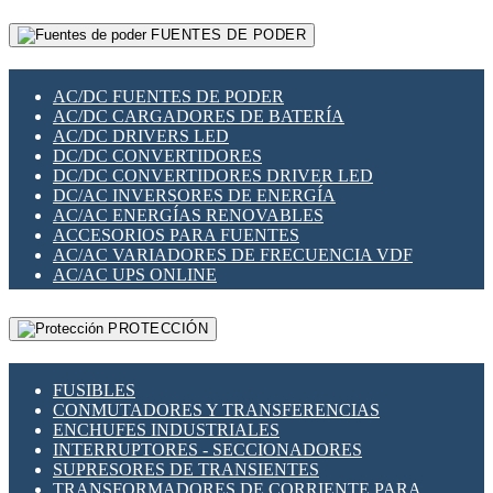
RELÉS INTELIGENTES WIFI
GATEWAY LORAWAN
RELÉS MINIATURA DE POTENCIA
FUENTES DE PODER
GESTIÓN DE REDES
SENSORES MAGNÉTICOS
INFRAESTRUCTURA ETHERCAT
SOPORTE PARA CIRCUITO IMPRESO
PERIFÉRICOS DE RED
SOQUETES PARA RELÉ
AC/DC FUENTES DE PODER
PLACAS MODULARES IOT
SWITCH Y MICROSWITCH
AC/DC CARGADORES DE BATERÍA
SWITCHES Y REDES WIFI
TARJETAS PI
AC/DC DRIVERS LED
SOLUCIONES IOT
UNIÓN Y DERIVACIÓN DE CABLE
DC/DC CONVERTIDORES
SOLUCIONES LORAWAN
DC/DC CONVERTIDORES DRIVER LED
SOLUCIONES RED CELULAR
DC/AC INVERSORES DE ENERGÍA
SEGURIDAD PARA REDES
AC/AC ENERGÍAS RENOVABLES
SWITCHES LAN
ACCESORIOS PARA FUENTES
TELEFONÍA IP (VOIP)
AC/AC VARIADORES DE FRECUENCIA VDF
VIGILANCIA IP (CCTV)
AC/AC UPS ONLINE
MESHTASTIC
PROTECCIÓN
FUSIBLES
CONMUTADORES Y TRANSFERENCIAS
ENCHUFES INDUSTRIALES
INTERRUPTORES - SECCIONADORES
SUPRESORES DE TRANSIENTES
TRANSFORMADORES DE CORRIENTE PARA