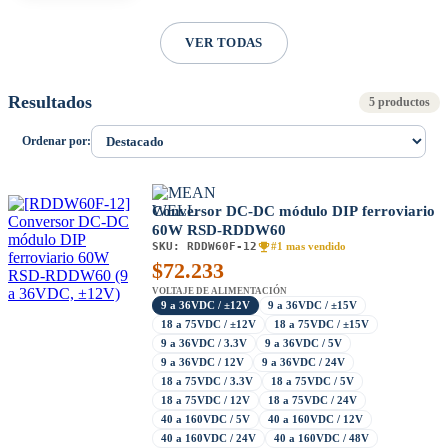
VER TODAS
Resultados
5 productos
Ordenar por:
Conversor DC-DC módulo DIP ferroviario
60W RSD-RDDW60
SKU:
RDDW60F-12
#1 mas vendido
$
72.233
VOLTAJE DE ALIMENTACIÓN
9 a 36VDC / ±12V
9 a 36VDC / ±15V
18 a 75VDC / ±12V
18 a 75VDC / ±15V
9 a 36VDC / 3.3V
9 a 36VDC / 5V
9 a 36VDC / 12V
9 a 36VDC / 24V
18 a 75VDC / 3.3V
18 a 75VDC / 5V
18 a 75VDC / 12V
18 a 75VDC / 24V
40 a 160VDC / 5V
40 a 160VDC / 12V
40 a 160VDC / 24V
40 a 160VDC / 48V