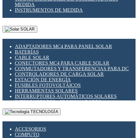
MEDIDA
INSTRUMENTOS DE MEDIDA
SOLAR
ADAPTADORES MC4 PARA PANEL SOLAR
BATERÍAS
CABLE SOLAR
CONECTORES MC4 PARA CABLE SOLAR
CONMUTADORES Y TRANSFERENCIAS PARA DC
CONTROLADORES DE CARGA SOLAR
ESTACIÓN DE ENERGÍA
FUSIBLES FOTOVOLTÁICOS
HERRAMIENTAS SOLARES
INTERRUPTORES AUTOMÁTICOS SOLARES
INTERRUPTORES - SECCIONADORES
FOTOVOLTÁICOS
TECNOLOGÍA
MONTAJE PANEL SOLAR
PORTA FUSIBLES Y SECCIONADORES
FOTOVOLTAICOS
ACCESORIOS
SUPRESOR DE TRANSIENTES SPDS PARA
COMPUTO
APLICACIONES FOTOVOLTAICAS