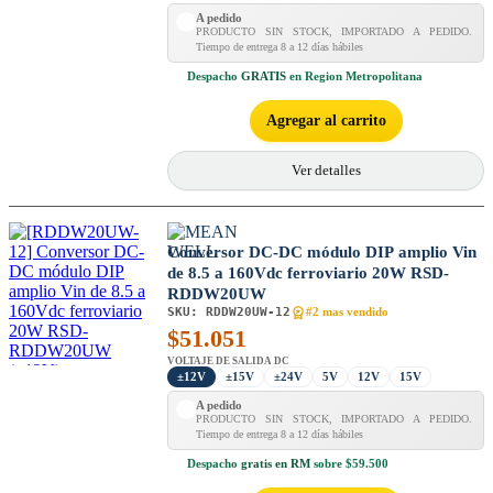
A pedido
PRODUCTO SIN STOCK, IMPORTADO A PEDIDO.
Tiempo de entrega 8 a 12 días hábiles
Despacho
GRATIS
en Region Metropolitana
Agregar al carrito
Ver detalles
Conversor DC-DC módulo DIP amplio Vin
de 8.5 a 160Vdc ferroviario 20W RSD-
RDDW20UW
SKU:
RDDW20UW-12
#2 mas vendido
$
51.051
VOLTAJE DE SALIDA DC
±12V
±15V
±24V
5V
12V
15V
A pedido
PRODUCTO SIN STOCK, IMPORTADO A PEDIDO.
Tiempo de entrega 8 a 12 días hábiles
Despacho
gratis en RM
sobre $59.500