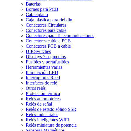
Baterías
Bornes para PCB
Cable plano
Caja plástica para riel din
Conectores Circulares
Conectores para cable
Conectores para Telecomunicaciones
Conectores cable a PCB
Conectores PCB a cable
DIP Switches
Displays 7 segmentos
Fusibles y portafusibles
Herramientas varias
Iluminación LED
Interruptores Reed
Interfaces de relé
Otros relés
Protección térmica
Relés automotrices
Relés de señal
Relés de estado sólido SSR
Relés Industriales
Relés inteligentes WIFI
Relés miniatura de potencia
Sensores Magnéticos