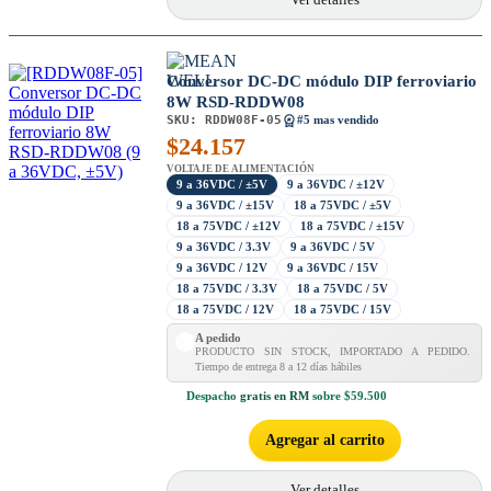
Conversor DC-DC módulo DIP ferroviario
8W RSD-RDDW08
SKU:
RDDW08F-05
#5 mas vendido
$
24.157
VOLTAJE DE ALIMENTACIÓN
9 a 36VDC / ±5V
9 a 36VDC / ±12V
9 a 36VDC / ±15V
18 a 75VDC / ±5V
18 a 75VDC / ±12V
18 a 75VDC / ±15V
9 a 36VDC / 3.3V
9 a 36VDC / 5V
9 a 36VDC / 12V
9 a 36VDC / 15V
18 a 75VDC / 3.3V
18 a 75VDC / 5V
18 a 75VDC / 12V
18 a 75VDC / 15V
A pedido
PRODUCTO SIN STOCK, IMPORTADO A PEDIDO.
Tiempo de entrega 8 a 12 días hábiles
Despacho
gratis en RM
sobre $59.500
Agregar al carrito
Ver detalles