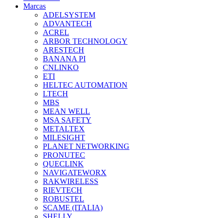
Marcas
ADELSYSTEM
ADVANTECH
ACREL
ARBOR TECHNOLOGY
ARESTECH
BANANA PI
CNLINKO
ETI
HELTEC AUTOMATION
LTECH
MBS
MEAN WELL
MSA SAFETY
METALTEX
MILESIGHT
PLANET NETWORKING
PRONUTEC
QUECLINK
NAVIGATEWORX
RAKWIRELESS
RIEVTECH
ROBUSTEL
SCAME (ITALIA)
SHELLY