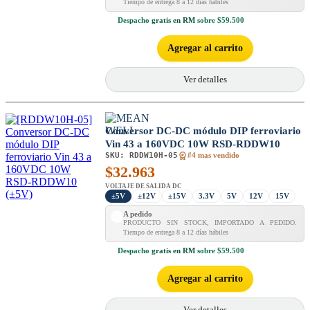
Tiempo de entrega 8 a 12 días hábiles
Despacho
gratis en RM
sobre $59.500
Agregar al carrito
Ver detalles
Conversor DC-DC módulo DIP ferroviario
Vin 43 a 160VDC 10W RSD-RDDW10
SKU:
RDDW10H-05
#4 mas vendido
$
32.963
VOLTAJE DE SALIDA DC
±5V
±12V
±15V
3.3V
5V
12V
15V
A pedido
PRODUCTO SIN STOCK, IMPORTADO A PEDIDO.
Tiempo de entrega 8 a 12 días hábiles
Despacho
gratis en RM
sobre $59.500
Agregar al carrito
Ver detalles