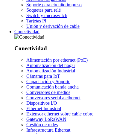
Soporte para circuito impreso
Soquetes para relé
Switch y microswitch
Tarjetas PI
Unión y derivación de cable
Conectividad
Conectividad
Alimentación por ethernet (PoE)
Automatización del hogar
Automatización Industrial
Cámaras para IoT
Capacitación y Soporte
Comunicación banda ancha
Conversores de medios
Conversores serial a ethernet
Dispositivos I/O
Ethernet Industrial
Extensor ethernet sobre cable cobre
Gateway LoRaWAN
Gestión de redes
Infraestructura Ethercat