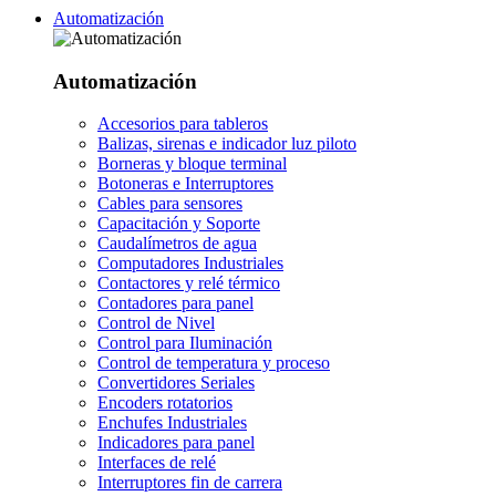
Automatización
Automatización
Accesorios para tableros
Balizas, sirenas e indicador luz piloto
Borneras y bloque terminal
Botoneras e Interruptores
Cables para sensores
Capacitación y Soporte
Caudalímetros de agua
Computadores Industriales
Contactores y relé térmico
Contadores para panel
Control de Nivel
Control para Iluminación
Control de temperatura y proceso
Convertidores Seriales
Encoders rotatorios
Enchufes Industriales
Indicadores para panel
Interfaces de relé
Interruptores fin de carrera