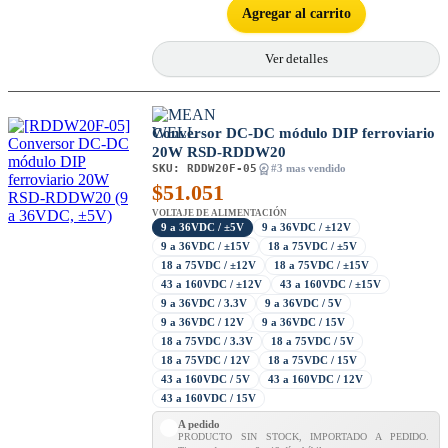
Agregar al carrito
Ver detalles
Conversor DC-DC módulo DIP ferroviario
20W RSD-RDDW20
SKU:
RDDW20F-05
#3 mas vendido
$
51.051
VOLTAJE DE ALIMENTACIÓN
9 a 36VDC / ±5V
9 a 36VDC / ±12V
9 a 36VDC / ±15V
18 a 75VDC / ±5V
18 a 75VDC / ±12V
18 a 75VDC / ±15V
43 a 160VDC / ±12V
43 a 160VDC / ±15V
9 a 36VDC / 3.3V
9 a 36VDC / 5V
9 a 36VDC / 12V
9 a 36VDC / 15V
18 a 75VDC / 3.3V
18 a 75VDC / 5V
18 a 75VDC / 12V
18 a 75VDC / 15V
43 a 160VDC / 5V
43 a 160VDC / 12V
43 a 160VDC / 15V
A pedido
PRODUCTO SIN STOCK, IMPORTADO A PEDIDO.