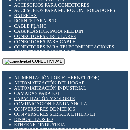
ENCHUFES INDUSTRIALES
ACCESORIOS PARA CONECTORES
INDICADORES PARA PANEL
ACCESORIOS PARA MICROCONTROLADORES
INTERFACES DE RELÉ
BATERÍAS
INTERRUPTORES FIN DE CARRERA
BORNES PARA PCB
LLAVES CONMUTADORAS
CABLE PLANO
MEDIDORES DE ENERGÍA Y TC'S DE CORRIENTE
CAJA PLÁSTICA PARA RIEL DIN
MOTORES PASO A PASO
CONECTORES CIRCULARES
PANTALLAS HMI
CONECTORES PARA CABLE
PLC -CONTROLADORES LÓGICO PROGRAMABLES
CONECTORES PARA TELECOMUNICACIONES
PROGRAMADORES DE HORARIO
CONECTORES CABLE A PCB
PROTECCIÓN ELÉCTRICA
CONECTORES PCB A CABLE
RELÉS DE PROTECCIÓN
CONECTIVIDAD
DIP SWITCHES
SENSORES CAPACITIVOS
DISPLAYS 7 SEGMENTOS
SENSORES DE POSICIÓN LINEAL
FUSIBLES Y PORTAFUSIBLES
SENSORES FOTOELÉCTRICOS
ALIMENTACIÓN POR ETHERNET (POE)
HERRAMIENTAS VARIAS
SENSORES INDUCTIVOS
AUTOMATIZACIÓN DEL HOGAR
ILUMINACIÓN LED
TEMPORIZADORES
AUTOMATIZACIÓN INDUSTRIAL
INTERRUPTORES REED
VARIACS
CÁMARAS PARA IOT
INTERFACES DE RELÉ
VARIADORES DE FRECUENCIA [VDF]
CAPACITACIÓN Y SOPORTE
OTROS RELÉS
SECCIONADORES - INTERRUPTORES
COMUNICACIÓN BANDA ANCHA
PROTECCIÓN TÉRMICA
MAQUINARIA
CONVERSORES DE MEDIOS
RELÉS AUTOMOTRICES
CONVERSORES SERIAL A ETHERNET
RELÉS DE SEÑAL
DISPOSITIVOS I/O
RELÉS DE ESTADO SÓLIDO SSR
ETHERNET INDUSTRIAL
RELÉS INDUSTRIALES
EXTENSOR ETHERNET SOBRE CABLE COBRE